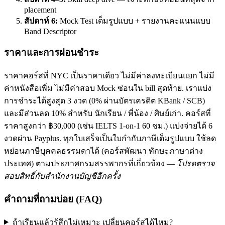
placement
สัปดาห์ 6:
Mock Test เต็มรูปแบบ + รายงานคะแนนแบบ
Band Descriptor
ราคาและการผ่อนชำระ
ราคาคอร์สที่ NYC เป็นราคาเดียว ไม่มีค่าลงทะเบียนแยก ไม่มี
ค่าหนังสือเพิ่ม ไม่มีค่าสอบ Mock ซ่อนใน bill สุดท้าย. เราแบ่ง
การชำระได้สูงสุด 3 งวด (0% ผ่านบัตรเครดิต KBank / SCB)
และมีส่วนลด 10% สำหรับ นักเรียน / พี่น้อง / ศิษย์เก่า. คอร์สที่
ราคาสูงกว่า ฿30,000 (เช่น IELTS 1-on-1 60 ชม.) แบ่งจ่ายได้ 6
งวดผ่าน Payplus. ทุกใบเสร็จเป็นใบกำกับภาษีเต็มรูปแบบ ใช้ลด
หย่อนภาษีบุคคลธรรมดาได้ (คอร์สพัฒนา ทักษะภาษาต่าง
ประเทศ) ตามประกาศกรมสรรพากรที่เกี่ยวข้อง —
โปรดตรวจ
สอบสิทธิ์กับสำนักงานบัญชีอีกครั้ง
คำถามที่ถามบ่อย (FAQ)
ถ้าเรียนแล้วรู้สึกไม่เหมาะ เปลี่ยนคอร์สได้ไหม?