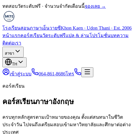
ทดสอบวัดระดับฟรี · จำนวนจำกัดเดือนนี้
จองเลย →
โรงเรียนสอนภาษาเอ็นวายซี
Khon Kaen · Udon Thani · Est. 2006
หน้าแรก
คอร์สเรียน
วัดระดับฟรี
แปล & ล่าม
โปรโมชั่น
บทความ
ติดต่อเรา
สาขา
TH
เข้าสู่ระบบ
064-861-8686
โทร
คอร์สเรียน
คอร์สเรียนภาษาอังกฤษ
ครบทุกหลักสูตรตามเป้าหมายของคุณ ตั้งแต่สนทนาในชีวิต
ประจำวัน ไปจนถึงเตรียมสอบเข้ามหาวิทยาลัยและศึกษาต่อต่าง
ประเทศ