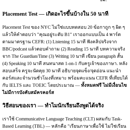
Placement Test — เกิดอะไรขึ้นบ้างใน 50 นาที
Placement Test ของ NYC ไม่ใช่แบบทดสอบ 20 ข้อกาถูก ๆ ผิด ๆ
แล้วให้คำตอบว่า "คุณอยู่ระดับ B1" เราออกแบบเป็น 4 พาร์ต
ตามมาตรฐาน CEFR: (1) Listening 15 นาที ฟังคลิปจริงจาก
BBC/podcast แล้วตอบคำถาม (2) Reading 15 นาที บทความจริง
จาก The Guardian/Time (3) Writing 10 นาที เขียน paragraph สั้น
(4) Speaking 10 นาที สนทนาสด 1-on-1 กับครูเจ้าของภาษา. หลัง
สอบเสร็จ ครูจะนัดคุย 30 นาที อธิบายจุดแข็ง/จุดอ่อน แนะนำ
คอร์สและจำนวนชั่วโมงที่เหมาะ พร้อมคะแนน CEFR ที่เทียบได้
กับ IELTS และ TOEIC โดยประมาณ —
ทั้งหมดฟรี ไม่มีเงื่อนไข
ไม่มีการบังคับสมัครคอร์ส
วิธีสอนของเรา — ทำไมนักเรียนถึงพูดได้จริง
เราใช้ Communicative Language Teaching (CLT) ผสมกับ Task-
Based Learning (TBL) — หลักคือ "เรียนภาษาเพื่อใช้ ไม่ใช่เรียน