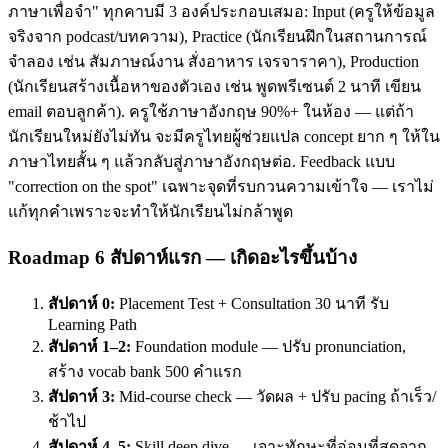
ภาษาเพื่อจำ" ทุกคาบมี 3 องค์ประกอบเสมอ: Input (ครูให้ข้อมูล
จริงจาก podcast/บทความ), Practice (นักเรียนฝึกในสถานการณ์
จำลอง เช่น สัมภาษณ์งาน สั่งอาหาร เจรจาราคา), Production
(นักเรียนสร้างเนื้อหาของตัวเอง เช่น พูดพรีเซนต์ 2 นาที เขียน
email ตอบลูกค้า). ครูใช้ภาษาอังกฤษ 90%+ ในห้อง — แต่ถ้า
นักเรียนใหม่ยังไม่ทัน จะมีครูไทยผู้ช่วยแปล concept ยาก ๆ ให้ใน
ภาษาไทยสั้น ๆ แล้วกลับสู่ภาษาอังกฤษต่อ. Feedback แบบ
"correction on the spot" เฉพาะจุดที่รบกวนความเข้าใจ — เราไม่
แก้ทุกคำเพราะจะทำให้นักเรียนไม่กล้าพูด
Roadmap 6 สัปดาห์แรก — เกิดอะไรขึ้นบ้าง
สัปดาห์ 0:
Placement Test + Consultation 30 นาที รับ
Learning Path
สัปดาห์ 1–2:
Foundation module — ปรับ pronunciation,
สร้าง vocab bank 500 คำแรก
สัปดาห์ 3:
Mid-course check — วัดผล + ปรับ pacing ถ้าเร็ว/
ช้าไป
สัปดาห์ 4–5:
Skill deep dive — เจาะทักษะที่อ่อนที่สุดจาก