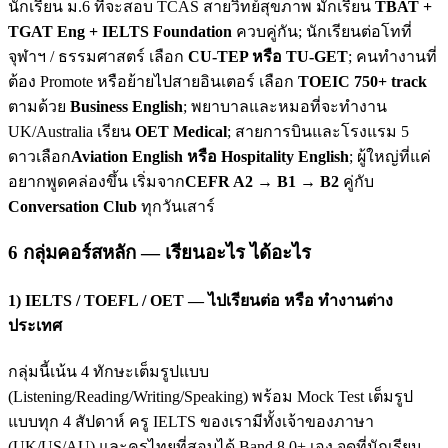
นักเรียน ม.6 ที่จะสอบ TCAS สายวิทย์สุขภาพ มักเรียน
TBAT +
TGAT Eng + IELTS Foundation
ควบคู่กัน; นักเรียนต่อโทที่
จุฬาฯ / ธรรมศาสตร์ เลือก
CU-TEP หรือ TU-GET
; คนทำงานที่
ต้อง Promote หรือย้ายไปสายอินเตอร์ เลือก
TOEIC 750+ track
ตามด้วย
Business English
; พยาบาลและหมอที่จะทำงาน
UK/Australia เรียน
OET Medical
; สายการบินและโรงแรม 5
ดาวเลือก
Aviation English หรือ Hospitality English
; ผู้ใหญ่ที่แค่
อยากพูดคล่องขึ้น เริ่มจาก
CEFR A2 → B1 → B2
คู่กับ
Conversation Club
ทุกวันเสาร์
6 กลุ่มคอร์สหลัก — เรียนอะไร ได้อะไร
1) IELTS / TOEFL / OET — ไปเรียนต่อ หรือ ทำงานต่าง
ประเทศ
กลุ่มนี้เน้น 4 ทักษะเต็มรูปแบบ
(Listening/Reading/Writing/Speaking) พร้อม Mock Test เต็มรูป
แบบทุก 4 สัปดาห์ ครู IELTS ของเรามีทั้งเจ้าของภาษา
(UK/US/AU) และครูไทยที่สอบได้ Band 8.0+ เอง จุดที่นักเรียน