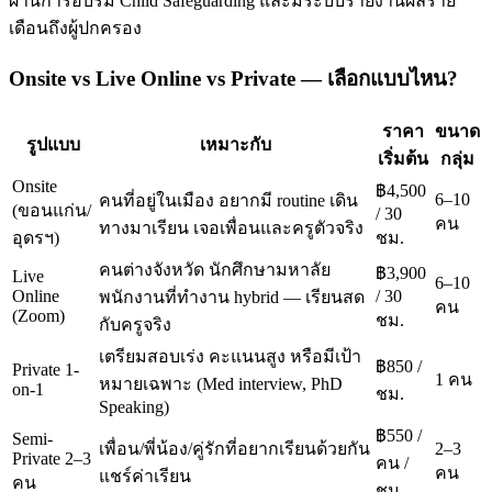
ผ่านการอบรม Child Safeguarding และมีระบบรายงานผลราย
เดือนถึงผู้ปกครอง
Onsite vs Live Online vs Private — เลือกแบบไหน?
ราคา
ขนาด
รูปแบบ
เหมาะกับ
เริ่มต้น
กลุ่ม
Onsite
฿4,500
6–10
คนที่อยู่ในเมือง อยากมี routine เดิน
(ขอนแก่น/
/ 30
คน
ทางมาเรียน เจอเพื่อนและครูตัวจริง
อุดรฯ)
ชม.
คนต่างจังหวัด นักศึกษามหาลัย
฿3,900
Live
6–10
Online
/ 30
พนักงานที่ทำงาน hybrid — เรียนสด
คน
(Zoom)
ชม.
กับครูจริง
เตรียมสอบเร่ง คะแนนสูง หรือมีเป้า
฿850 /
Private 1-
1 คน
หมายเฉพาะ (Med interview, PhD
on-1
ชม.
Speaking)
฿550 /
Semi-
เพื่อน/พี่น้อง/คู่รักที่อยากเรียนด้วยกัน
2–3
Private 2–3
คน /
คน
แชร์ค่าเรียน
คน
ชม.