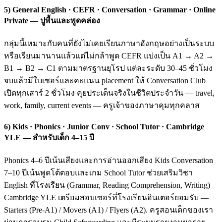
5) General English · CEFR · Conversation · Grammar · Online
Private — ปูพื้นและพูดคล่อง
กลุ่มนี้เหมาะกับคนที่ยังไม่เคยเรียนภาษาอังกฤษอย่างเป็นระบบ
หรือเรียนมานานแล้วแต่ไม่กล้าพูด CEFR แบ่งเป็น A1 → A2 →
B1 → B2 → C1 ตามมาตรฐานยุโรป แต่ละระดับ 30–45 ชั่วโมง
จบแล้วมีใบเซอร์และคะแนน placement ให้ Conversation Club
เปิดทุกเสาร์ 2 ชั่วโมง คุยประเด็นจริงในชีวิตประจำวัน — travel,
work, family, current events — ครูเจ้าของภาษาคุมทุกคลาส
6) Kids · Phonics · Junior Conv · School Tutor · Cambridge
YLE — สำหรับเด็ก 4–15 ปี
Phonics 4–6 ปีเน้นเสียงและการอ่านออกเสียง Kids Conversation
7–10 ปีเน้นพูดโต้ตอบและเกม School Tutor ช่วยเสริมวิชา
English ที่โรงเรียน (Grammar, Reading Comprehension, Writing)
Cambridge YLE เตรียมสอบเซอร์ที่โรงเรียนอินเตอร์ยอมรับ —
Starters (Pre-A1) / Movers (A1) / Flyers (A2). ครูสอนเด็กของเรา