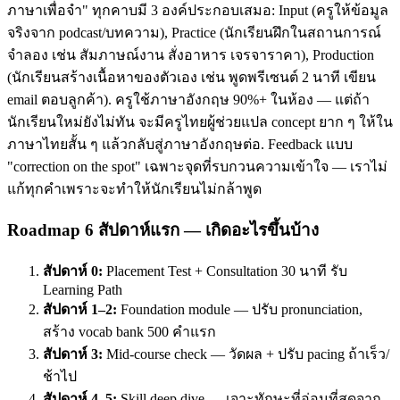
ภาษาเพื่อจำ" ทุกคาบมี 3 องค์ประกอบเสมอ: Input (ครูให้ข้อมูล
จริงจาก podcast/บทความ), Practice (นักเรียนฝึกในสถานการณ์
จำลอง เช่น สัมภาษณ์งาน สั่งอาหาร เจรจาราคา), Production
(นักเรียนสร้างเนื้อหาของตัวเอง เช่น พูดพรีเซนต์ 2 นาที เขียน
email ตอบลูกค้า). ครูใช้ภาษาอังกฤษ 90%+ ในห้อง — แต่ถ้า
นักเรียนใหม่ยังไม่ทัน จะมีครูไทยผู้ช่วยแปล concept ยาก ๆ ให้ใน
ภาษาไทยสั้น ๆ แล้วกลับสู่ภาษาอังกฤษต่อ. Feedback แบบ
"correction on the spot" เฉพาะจุดที่รบกวนความเข้าใจ — เราไม่
แก้ทุกคำเพราะจะทำให้นักเรียนไม่กล้าพูด
Roadmap 6 สัปดาห์แรก — เกิดอะไรขึ้นบ้าง
สัปดาห์ 0:
Placement Test + Consultation 30 นาที รับ
Learning Path
สัปดาห์ 1–2:
Foundation module — ปรับ pronunciation,
สร้าง vocab bank 500 คำแรก
สัปดาห์ 3:
Mid-course check — วัดผล + ปรับ pacing ถ้าเร็ว/
ช้าไป
สัปดาห์ 4–5:
Skill deep dive — เจาะทักษะที่อ่อนที่สุดจาก