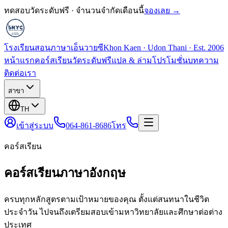
ทดสอบวัดระดับฟรี · จำนวนจำกัดเดือนนี้
จองเลย →
โรงเรียนสอนภาษาเอ็นวายซี
Khon Kaen · Udon Thani · Est. 2006
หน้าแรก
คอร์สเรียน
วัดระดับฟรี
แปล & ล่าม
โปรโมชั่น
บทความ
ติดต่อเรา
สาขา
TH
เข้าสู่ระบบ
064-861-8686
โทร
คอร์สเรียน
คอร์สเรียนภาษาอังกฤษ
ครบทุกหลักสูตรตามเป้าหมายของคุณ ตั้งแต่สนทนาในชีวิต
ประจำวัน ไปจนถึงเตรียมสอบเข้ามหาวิทยาลัยและศึกษาต่อต่าง
ประเทศ