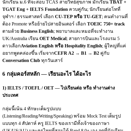
นักเรียน ม.6 ที่จะสอบ TCAS สายวิทย์สุขภาพ มักเรียน
TBAT +
TGAT Eng + IELTS Foundation
ควบคู่กัน; นักเรียนต่อโทที่
จุฬาฯ / ธรรมศาสตร์ เลือก
CU-TEP หรือ TU-GET
; คนทำงานที่
ต้อง Promote หรือย้ายไปสายอินเตอร์ เลือก
TOEIC 750+ track
ตามด้วย
Business English
; พยาบาลและหมอที่จะทำงาน
UK/Australia เรียน
OET Medical
; สายการบินและโรงแรม 5
ดาวเลือก
Aviation English หรือ Hospitality English
; ผู้ใหญ่ที่แค่
อยากพูดคล่องขึ้น เริ่มจาก
CEFR A2 → B1 → B2
คู่กับ
Conversation Club
ทุกวันเสาร์
6 กลุ่มคอร์สหลัก — เรียนอะไร ได้อะไร
1) IELTS / TOEFL / OET — ไปเรียนต่อ หรือ ทำงานต่าง
ประเทศ
กลุ่มนี้เน้น 4 ทักษะเต็มรูปแบบ
(Listening/Reading/Writing/Speaking) พร้อม Mock Test เต็มรูป
แบบทุก 4 สัปดาห์ ครู IELTS ของเรามีทั้งเจ้าของภาษา
(UK/US/AU) และครูไทยที่สอบได้ Band 8.0+ เอง จุดที่นักเรียน