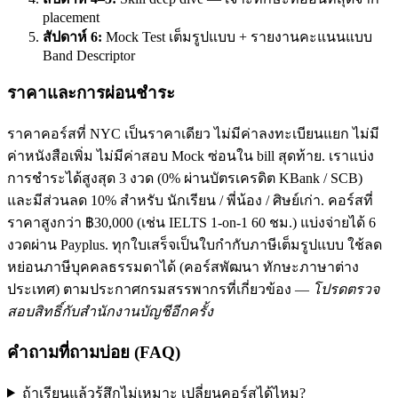
placement
สัปดาห์ 6:
Mock Test เต็มรูปแบบ + รายงานคะแนนแบบ
Band Descriptor
ราคาและการผ่อนชำระ
ราคาคอร์สที่ NYC เป็นราคาเดียว ไม่มีค่าลงทะเบียนแยก ไม่มี
ค่าหนังสือเพิ่ม ไม่มีค่าสอบ Mock ซ่อนใน bill สุดท้าย. เราแบ่ง
การชำระได้สูงสุด 3 งวด (0% ผ่านบัตรเครดิต KBank / SCB)
และมีส่วนลด 10% สำหรับ นักเรียน / พี่น้อง / ศิษย์เก่า. คอร์สที่
ราคาสูงกว่า ฿30,000 (เช่น IELTS 1-on-1 60 ชม.) แบ่งจ่ายได้ 6
งวดผ่าน Payplus. ทุกใบเสร็จเป็นใบกำกับภาษีเต็มรูปแบบ ใช้ลด
หย่อนภาษีบุคคลธรรมดาได้ (คอร์สพัฒนา ทักษะภาษาต่าง
ประเทศ) ตามประกาศกรมสรรพากรที่เกี่ยวข้อง —
โปรดตรวจ
สอบสิทธิ์กับสำนักงานบัญชีอีกครั้ง
คำถามที่ถามบ่อย (FAQ)
ถ้าเรียนแล้วรู้สึกไม่เหมาะ เปลี่ยนคอร์สได้ไหม?