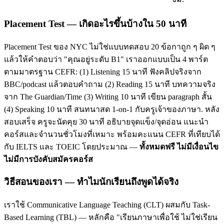
Placement Test — เกิดอะไรขึ้นบ้างใน 50 นาที
Placement Test ของ NYC ไม่ใช่แบบทดสอบ 20 ข้อกาถูก ๆ ผิด ๆ
แล้วให้คำตอบว่า "คุณอยู่ระดับ B1" เราออกแบบเป็น 4 พาร์ต
ตามมาตรฐาน CEFR: (1) Listening 15 นาที ฟังคลิปจริงจาก
BBC/podcast แล้วตอบคำถาม (2) Reading 15 นาที บทความจริง
จาก The Guardian/Time (3) Writing 10 นาที เขียน paragraph สั้น
(4) Speaking 10 นาที สนทนาสด 1-on-1 กับครูเจ้าของภาษา. หลัง
สอบเสร็จ ครูจะนัดคุย 30 นาที อธิบายจุดแข็ง/จุดอ่อน แนะนำ
คอร์สและจำนวนชั่วโมงที่เหมาะ พร้อมคะแนน CEFR ที่เทียบได้
กับ IELTS และ TOEIC โดยประมาณ —
ทั้งหมดฟรี ไม่มีเงื่อนไข
ไม่มีการบังคับสมัครคอร์ส
วิธีสอนของเรา — ทำไมนักเรียนถึงพูดได้จริง
เราใช้ Communicative Language Teaching (CLT) ผสมกับ Task-
Based Learning (TBL) — หลักคือ "เรียนภาษาเพื่อใช้ ไม่ใช่เรียน