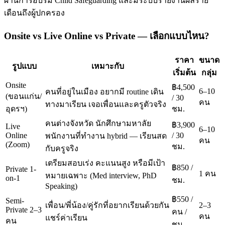
ผ่านการอบรม Child Safeguarding และมีระบบรายงานผลราย
เดือนถึงผู้ปกครอง
Onsite vs Live Online vs Private — เลือกแบบไหน?
ราคา
ขนาด
รูปแบบ
เหมาะกับ
เริ่มต้น
กลุ่ม
Onsite
฿4,500
6–10
คนที่อยู่ในเมือง อยากมี routine เดิน
(ขอนแก่น/
/ 30
คน
ทางมาเรียน เจอเพื่อนและครูตัวจริง
อุดรฯ)
ชม.
คนต่างจังหวัด นักศึกษามหาลัย
฿3,900
Live
6–10
Online
/ 30
พนักงานที่ทำงาน hybrid — เรียนสด
คน
(Zoom)
ชม.
กับครูจริง
เตรียมสอบเร่ง คะแนนสูง หรือมีเป้า
฿850 /
Private 1-
1 คน
หมายเฉพาะ (Med interview, PhD
on-1
ชม.
Speaking)
฿550 /
Semi-
เพื่อน/พี่น้อง/คู่รักที่อยากเรียนด้วยกัน
2–3
Private 2–3
คน /
คน
แชร์ค่าเรียน
คน
ชม.