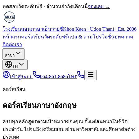
ทดสอบวัดระดับฟรี · จำนวนจำกัดเดือนนี้
จองเลย →
โรงเรียนสอนภาษาเอ็นวายซี
Khon Kaen · Udon Thani · Est. 2006
หน้าแรก
คอร์สเรียน
วัดระดับฟรี
แปล & ล่าม
โปรโมชั่น
บทความ
ติดต่อเรา
สาขา
TH
เข้าสู่ระบบ
064-861-8686
โทร
คอร์สเรียน
คอร์สเรียนภาษาอังกฤษ
ครบทุกหลักสูตรตามเป้าหมายของคุณ ตั้งแต่สนทนาในชีวิต
ประจำวัน ไปจนถึงเตรียมสอบเข้ามหาวิทยาลัยและศึกษาต่อต่าง
ประเทศ