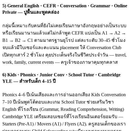
5) General English · CEFR · Conversation · Grammar · Online
Private — ปูพื้นและพูดคล่อง
กลุ่มนี้เหมาะกับคนที่ยังไม่เคยเรียนภาษาอังกฤษอย่างเป็นระบบ
หรือเรียนมานานแล้วแต่ไม่กล้าพูด CEFR แบ่งเป็น A1 → A2 →
B1 → B2 → C1 ตามมาตรฐานยุโรป แต่ละระดับ 30–45 ชั่วโมง
จบแล้วมีใบเซอร์และคะแนน placement ให้ Conversation Club
เปิดทุกเสาร์ 2 ชั่วโมง คุยประเด็นจริงในชีวิตประจำวัน — travel,
work, family, current events — ครูเจ้าของภาษาคุมทุกคลาส
6) Kids · Phonics · Junior Conv · School Tutor · Cambridge
YLE — สำหรับเด็ก 4–15 ปี
Phonics 4–6 ปีเน้นเสียงและการอ่านออกเสียง Kids Conversation
7–10 ปีเน้นพูดโต้ตอบและเกม School Tutor ช่วยเสริมวิชา
English ที่โรงเรียน (Grammar, Reading Comprehension, Writing)
Cambridge YLE เตรียมสอบเซอร์ที่โรงเรียนอินเตอร์ยอมรับ —
Starters (Pre-A1) / Movers (A1) / Flyers (A2). ครูสอนเด็กของเรา