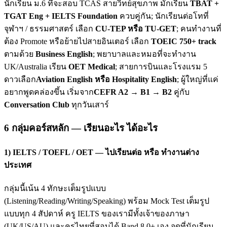
นักเรียน ม.6 ที่จะสอบ TCAS สายวิทย์สุขภาพ มักเรียน
TBAT +
TGAT Eng + IELTS Foundation
ควบคู่กัน; นักเรียนต่อโทที่
จุฬาฯ / ธรรมศาสตร์ เลือก
CU-TEP หรือ TU-GET
; คนทำงานที่
ต้อง Promote หรือย้ายไปสายอินเตอร์ เลือก
TOEIC 750+ track
ตามด้วย
Business English
; พยาบาลและหมอที่จะทำงาน
UK/Australia เรียน
OET Medical
; สายการบินและโรงแรม 5
ดาวเลือก
Aviation English หรือ Hospitality English
; ผู้ใหญ่ที่แค่
อยากพูดคล่องขึ้น เริ่มจาก
CEFR A2 → B1 → B2
คู่กับ
Conversation Club
ทุกวันเสาร์
6 กลุ่มคอร์สหลัก — เรียนอะไร ได้อะไร
1) IELTS / TOEFL / OET — ไปเรียนต่อ หรือ ทำงานต่าง
ประเทศ
กลุ่มนี้เน้น 4 ทักษะเต็มรูปแบบ
(Listening/Reading/Writing/Speaking) พร้อม Mock Test เต็มรูป
แบบทุก 4 สัปดาห์ ครู IELTS ของเรามีทั้งเจ้าของภาษา
(UK/US/AU) และครูไทยที่สอบได้ Band 8.0+ เอง จุดที่นักเรียน