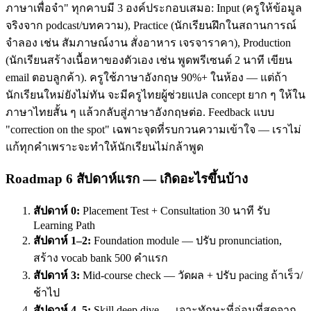
ภาษาเพื่อจำ" ทุกคาบมี 3 องค์ประกอบเสมอ: Input (ครูให้ข้อมูล
จริงจาก podcast/บทความ), Practice (นักเรียนฝึกในสถานการณ์
จำลอง เช่น สัมภาษณ์งาน สั่งอาหาร เจรจาราคา), Production
(นักเรียนสร้างเนื้อหาของตัวเอง เช่น พูดพรีเซนต์ 2 นาที เขียน
email ตอบลูกค้า). ครูใช้ภาษาอังกฤษ 90%+ ในห้อง — แต่ถ้า
นักเรียนใหม่ยังไม่ทัน จะมีครูไทยผู้ช่วยแปล concept ยาก ๆ ให้ใน
ภาษาไทยสั้น ๆ แล้วกลับสู่ภาษาอังกฤษต่อ. Feedback แบบ
"correction on the spot" เฉพาะจุดที่รบกวนความเข้าใจ — เราไม่
แก้ทุกคำเพราะจะทำให้นักเรียนไม่กล้าพูด
Roadmap 6 สัปดาห์แรก — เกิดอะไรขึ้นบ้าง
สัปดาห์ 0:
Placement Test + Consultation 30 นาที รับ
Learning Path
สัปดาห์ 1–2:
Foundation module — ปรับ pronunciation,
สร้าง vocab bank 500 คำแรก
สัปดาห์ 3:
Mid-course check — วัดผล + ปรับ pacing ถ้าเร็ว/
ช้าไป
สัปดาห์ 4–5:
Skill deep dive — เจาะทักษะที่อ่อนที่สุดจาก