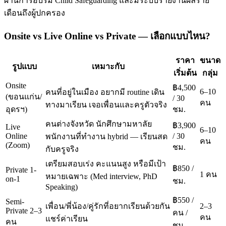
ผ่านการอบรม Child Safeguarding และมีระบบรายงานผลราย
เดือนถึงผู้ปกครอง
Onsite vs Live Online vs Private — เลือกแบบไหน?
ราคา
ขนาด
รูปแบบ
เหมาะกับ
เริ่มต้น
กลุ่ม
Onsite
฿4,500
6–10
คนที่อยู่ในเมือง อยากมี routine เดิน
(ขอนแก่น/
/ 30
คน
ทางมาเรียน เจอเพื่อนและครูตัวจริง
อุดรฯ)
ชม.
คนต่างจังหวัด นักศึกษามหาลัย
฿3,900
Live
6–10
Online
/ 30
พนักงานที่ทำงาน hybrid — เรียนสด
คน
(Zoom)
ชม.
กับครูจริง
เตรียมสอบเร่ง คะแนนสูง หรือมีเป้า
฿850 /
Private 1-
1 คน
หมายเฉพาะ (Med interview, PhD
on-1
ชม.
Speaking)
฿550 /
Semi-
เพื่อน/พี่น้อง/คู่รักที่อยากเรียนด้วยกัน
2–3
Private 2–3
คน /
คน
แชร์ค่าเรียน
คน
ชม.