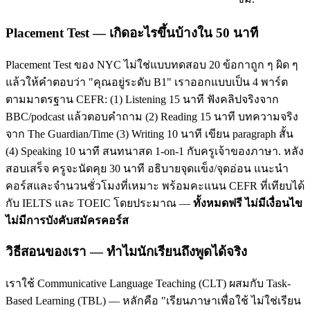
Placement Test — เกิดอะไรขึ้นบ้างใน 50 นาที
Placement Test ของ NYC ไม่ใช่แบบทดสอบ 20 ข้อกาถูก ๆ ผิด ๆ
แล้วให้คำตอบว่า "คุณอยู่ระดับ B1" เราออกแบบเป็น 4 พาร์ต
ตามมาตรฐาน CEFR: (1) Listening 15 นาที ฟังคลิปจริงจาก
BBC/podcast แล้วตอบคำถาม (2) Reading 15 นาที บทความจริง
จาก The Guardian/Time (3) Writing 10 นาที เขียน paragraph สั้น
(4) Speaking 10 นาที สนทนาสด 1-on-1 กับครูเจ้าของภาษา. หลัง
สอบเสร็จ ครูจะนัดคุย 30 นาที อธิบายจุดแข็ง/จุดอ่อน แนะนำ
คอร์สและจำนวนชั่วโมงที่เหมาะ พร้อมคะแนน CEFR ที่เทียบได้
กับ IELTS และ TOEIC โดยประมาณ —
ทั้งหมดฟรี ไม่มีเงื่อนไข
ไม่มีการบังคับสมัครคอร์ส
วิธีสอนของเรา — ทำไมนักเรียนถึงพูดได้จริง
เราใช้ Communicative Language Teaching (CLT) ผสมกับ Task-
Based Learning (TBL) — หลักคือ "เรียนภาษาเพื่อใช้ ไม่ใช่เรียน