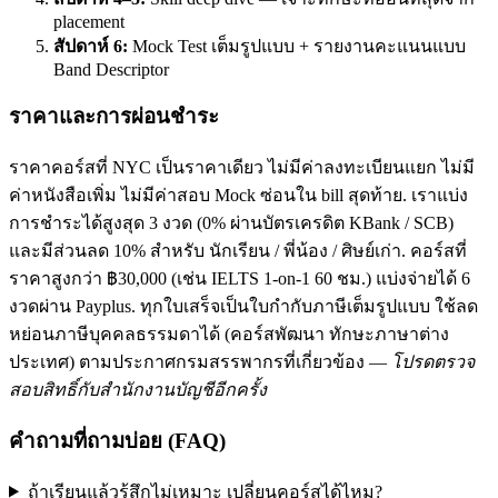
placement
สัปดาห์ 6:
Mock Test เต็มรูปแบบ + รายงานคะแนนแบบ
Band Descriptor
ราคาและการผ่อนชำระ
ราคาคอร์สที่ NYC เป็นราคาเดียว ไม่มีค่าลงทะเบียนแยก ไม่มี
ค่าหนังสือเพิ่ม ไม่มีค่าสอบ Mock ซ่อนใน bill สุดท้าย. เราแบ่ง
การชำระได้สูงสุด 3 งวด (0% ผ่านบัตรเครดิต KBank / SCB)
และมีส่วนลด 10% สำหรับ นักเรียน / พี่น้อง / ศิษย์เก่า. คอร์สที่
ราคาสูงกว่า ฿30,000 (เช่น IELTS 1-on-1 60 ชม.) แบ่งจ่ายได้ 6
งวดผ่าน Payplus. ทุกใบเสร็จเป็นใบกำกับภาษีเต็มรูปแบบ ใช้ลด
หย่อนภาษีบุคคลธรรมดาได้ (คอร์สพัฒนา ทักษะภาษาต่าง
ประเทศ) ตามประกาศกรมสรรพากรที่เกี่ยวข้อง —
โปรดตรวจ
สอบสิทธิ์กับสำนักงานบัญชีอีกครั้ง
คำถามที่ถามบ่อย (FAQ)
ถ้าเรียนแล้วรู้สึกไม่เหมาะ เปลี่ยนคอร์สได้ไหม?