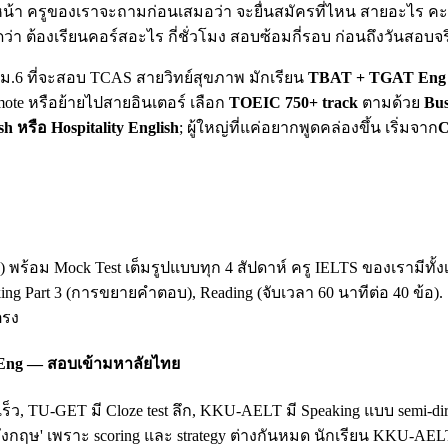
น้า ครูของเราจะถามก่อนเสมอว่า จะยื่นสมัครที่ไหน สายอะไร คะแน
ดว่า ต้องเรียนคอร์สอะไร กี่ชั่วโมง สอบซ้อมกี่รอบ ก่อนถึงวันสอบจร
ยน ม.6 ที่จะสอบ TCAS สายวิทย์สุขภาพ มักเรียน
TBAT + TGAT Eng 
mote หรือย้ายไปสายอินเตอร์ เลือก
TOEIC 750+ track
ตามด้วย
Bus
sh หรือ Hospitality English
; ผู้ใหญ่ที่แค่อยากพูดคล่องขึ้น เริ่มจาก
C
king) พร้อม Mock Test เต็มรูปแบบทุก 4 สัปดาห์ ครู IELTS ของเรามี
king Part 3 (การขยายคำตอบ), Reading (จับเวลา 60 นาทีต่อ 40 ข้อ)
ตรง
 Eng — สอบเข้ามหาลัยไทย
เร็ว, TU-GET มี Cloze test ลึก, KKU-AELT มี Speaking แบบ semi-
ฤษ' เพราะ scoring และ strategy ต่างกันหมด นักเรียน KKU-AEL