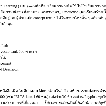
d Learning (TBL) — หลักคือ "เรียนภาษาเพื่อใช้ ไม่ใช่เรียนภาษาเพ
ัมภาษณ์งาน สั่งอาหาร เจรจาราคา), Production (นักเรียนสร้างเนื้อ
มีครูไทยผู้ช่วยแปล concept ยาก ๆ ให้ในภาษาไทยสั้น ๆ แล้วกลับสู
กล้าพูด
g Path
ง vocab bank 500 คำแรก
้าไป
acement
 Descriptor
นังสือเพิ่ม ไม่มีค่าสอบ Mock ซ่อนใน bill สุดท้าย. เราแบ่งการชำ
฿30,000 (เช่น IELTS 1-on-1 60 ชม.) แบ่งจ่ายได้ 6 งวดผ่าน Payplus.
มสรรพากรที่เกี่ยวข้อง —
โปรดตรวจสอบสิทธิ์กับสำนักงานบัญชีอ