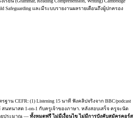
รงเรียน (Grammar, Reading Comprehension, Writing) Cambridge
Child Safeguarding และมีระบบรายงานผลรายเดือนถึงผู้ปกครอง
รฐาน CEFR: (1) Listening 15 นาที ฟังคลิปจริงจาก BBC/podcast
าที สนทนาสด 1-on-1 กับครูเจ้าของภาษา. หลังสอบเสร็จ ครูจะนัด
C โดยประมาณ —
ทั้งหมดฟรี ไม่มีเงื่อนไข ไม่มีการบังคับสมัครคอร์ส