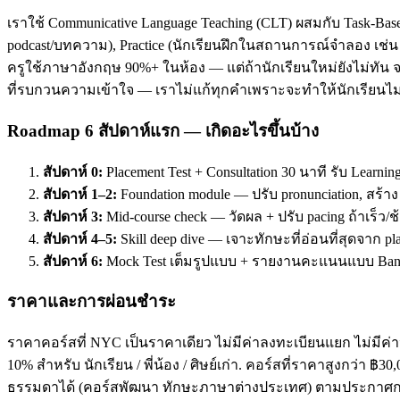
เราใช้ Communicative Language Teaching (CLT) ผสมกับ Task-Base
podcast/บทความ), Practice (นักเรียนฝึกในสถานการณ์จำลอง เช่น ส
ครูใช้ภาษาอังกฤษ 90%+ ในห้อง — แต่ถ้านักเรียนใหม่ยังไม่ทัน จะ
ที่รบกวนความเข้าใจ — เราไม่แก้ทุกคำเพราะจะทำให้นักเรียนไม่
Roadmap 6 สัปดาห์แรก — เกิดอะไรขึ้นบ้าง
สัปดาห์ 0:
Placement Test + Consultation 30 นาที รับ Learnin
สัปดาห์ 1–2:
Foundation module — ปรับ pronunciation, สร้า
สัปดาห์ 3:
Mid-course check — วัดผล + ปรับ pacing ถ้าเร็ว/ช
สัปดาห์ 4–5:
Skill deep dive — เจาะทักษะที่อ่อนที่สุดจาก pl
สัปดาห์ 6:
Mock Test เต็มรูปแบบ + รายงานคะแนนแบบ Band
ราคาและการผ่อนชำระ
ราคาคอร์สที่ NYC เป็นราคาเดียว ไม่มีค่าลงทะเบียนแยก ไม่มีค่าห
10% สำหรับ นักเรียน / พี่น้อง / ศิษย์เก่า. คอร์สที่ราคาสูงกว่า 
ธรรมดาได้ (คอร์สพัฒนา ทักษะภาษาต่างประเทศ) ตามประกาศกร