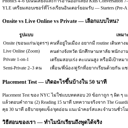
Phonics 4–6 ปีเน้นเสียงและการอ่านออกเสียง Kids Conversation 7–
YLE เตรียมสอบเซอร์ที่โรงเรียนอินเตอร์ยอมรับ — Starters (Pre-
Onsite vs Live Online vs Private — เลือกแบบไหน?
รูปแบบ
เหมาะ
Onsite (ขอนแก่น/อุดรฯ)
คนที่อยู่ในเมือง อยากมี routine เดินทาง
Live Online (Zoom)
คนต่างจังหวัด นักศึกษามหาลัย พนักงานท
Private 1-on-1
เตรียมสอบเร่ง คะแนนสูง หรือมีเป้าหมาย
Semi-Private 2–3 คน
เพื่อน/พี่น้อง/คู่รักที่อยากเรียนด้วยกัน แช
Placement Test — เกิดอะไรขึ้นบ้างใน 50 นาที
Placement Test ของ NYC ไม่ใช่แบบทดสอบ 20 ข้อกาถูก ๆ ผิด ๆ แ
แล้วตอบคำถาม (2) Reading 15 นาที บทความจริงจาก The Guardian/T
คุย 30 นาที อธิบายจุดแข็ง/จุดอ่อน แนะนำคอร์สและจำนวนชั่ว
วิธีสอนของเรา — ทำไมนักเรียนถึงพูดได้จริง