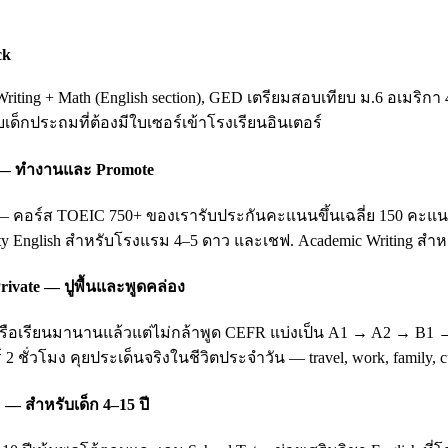
ck
ting + Math (English section), GED เตรียมสอบเทียบ ม.6 อเมริกา 
ับเด็กประถมที่ต้องมีใบเซอร์เข้าโรงเรียนอินเตอร์
ing — ทำงานและ Promote
อร์ส TOEIC 750+ ของเรารับประกันคะแนนขึ้นเฉลี่ย 150 คะแนนหลัง 3
ity English สำหรับโรงแรม 4–5 ดาว และเชฟ. Academic Writing สำหรั
rivate — ปูพื้นและพูดคล่อง
บ หรือเรียนมานานแล้วแต่ไม่กล้าพูด CEFR แบ่งเป็น A1 → A2 → B1
 2 ชั่วโมง คุยประเด็นจริงในชีวิตประจำวัน — travel, work, family
 — สำหรับเด็ก 4–15 ปี