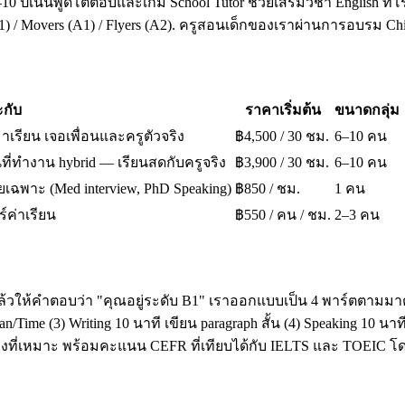
10 ปีเน้นพูดโต้ตอบและเกม School Tutor ช่วยเสริมวิชา English ที่โ
A1) / Movers (A1) / Flyers (A2). ครูสอนเด็กของเราผ่านการอบรม 
กับ
ราคาเริ่มต้น
ขนาดกลุ่ม
มาเรียน เจอเพื่อนและครูตัวจริง
฿4,500 / 30 ชม.
6–10 คน
ี่ทำงาน hybrid — เรียนสดกับครูจริง
฿3,900 / 30 ชม.
6–10 คน
เฉพาะ (Med interview, PhD Speaking)
฿850 / ชม.
1 คน
ร์ค่าเรียน
฿550 / คน / ชม.
2–3 คน
ล้วให้คำตอบว่า "คุณอยู่ระดับ B1" เราออกแบบเป็น 4 พาร์ตตามมาต
ime (3) Writing 10 นาที เขียน paragraph สั้น (4) Speaking 10 น
โมงที่เหมาะ พร้อมคะแนน CEFR ที่เทียบได้กับ IELTS และ TOEI