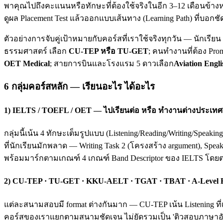
พาคุณไปถึงคะแนนหรือทักษะที่ต้องใช้จริงในอีก 3–12 เดือนข้างห
ดูผล Placement Test แล้วออกแบบเส้นทาง (Learning Path) ที่บอกชั
ตัวอย่างการจับคู่เป้าหมายกับคอร์สที่เราใช้จริงทุกวัน — นักเรี
ธรรมศาสตร์ เลือก
CU-TEP หรือ TU-GET
; คนทำงานที่ต้อง Pro
OET Medical
; สายการบินและโรงแรม 5 ดาวเลือก
Aviation Engli
6 กลุ่มคอร์สหลัก — เรียนอะไร ได้อะไร
1) IELTS / TOEFL / OET — ไปเรียนต่อ หรือ ทำงานต่างประเทศ
กลุ่มนี้เน้น 4 ทักษะเต็มรูปแบบ (Listening/Reading/Writing/Spea
ที่นักเรียนมักพลาด — Writing Task 2 (โครงสร้าง argument), Spea
พร้อมมาร์กตามเกณฑ์ 4 เกณฑ์ Band Descriptor ของ IELTS โดย
2) CU-TEP · TU-GET · KKU-AELT · TGAT · TBAT · A-Level
แต่ละสนามสอบมี format ต่างกันมาก — CU-TEP เน้น Listening ที่
คอร์สของเราแยกตามสนามชัดเจน ไม่ยัดรวมเป็น 'ติวสอบภาษาอังก