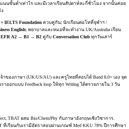
นขั้นต่ำเท่าไร และมีเวลาเรียนสัปดาห์ละกี่ชั่วโมง จากนั้นค่อย
ิง
+ IELTS Foundation
ควบคู่กัน; นักเรียนต่อโทที่จุฬาฯ /
iness English
; พยาบาลและหมอที่จะทำงาน UK/Australia เรียน
EFR A2 → B1 → B2
คู่กับ
Conversation Club
ทุกวันเสาร์
ทั้งเจ้าของภาษา (UK/US/AU) และครูไทยที่สอบได้ Band 8.0+ เอง จุด
. เราออกแบบ Feedback loop ให้ทุก Writing ได้ตรวจภายใน 3 วัน
direct, TBAT ผสม Bio/Chem/Phy กับภาษาอังกฤษเชิงวิชาการ.
T ที่เรียนกับเรามีอัตราสอบผ่านเกณฑ์ Med KKU 78% ปีการศึกษา