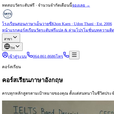
ทดสอบวัดระดับฟรี · จำนวนจำกัดเดือนนี้
จองเลย →
โรงเรียนสอนภาษาเอ็นวายซี
Khon Kaen · Udon Thani · Est. 2006
หน้าแรก
คอร์สเรียน
วัดระดับฟรี
แปล & ล่าม
โปรโมชั่น
บทความ
ติ
สาขา
TH
เข้าสู่ระบบ
064-861-8686
โทร
คอร์สเรียน
คอร์สเรียนภาษาอังกฤษ
ครบทุกหลักสูตรตามเป้าหมายของคุณ ตั้งแต่สนทนาในชีวิตประจ