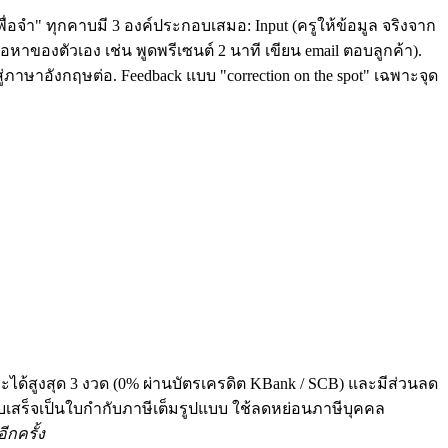
ื่อจำ" ทุกคาบมี 3 องค์ประกอบเสมอ: Input (ครูให้ข้อมูล จริงจาก
หาของตัวเอง เช่น พูดพรีเซนต์ 2 นาที เขียน email ตอบลูกค้า).
่ภาษาอังกฤษต่อ. Feedback แบบ "correction on the spot" เฉพาะจุด
ระได้สูงสุด 3 งวด (0% ผ่านบัตรเครดิต KBank / SCB) และมีส่วนลด
 ทุกใบเสร็จเป็นใบกำกับภาษีเต็มรูปแบบ ใช้ลดหย่อนภาษีบุคคล
ีกครั้ง