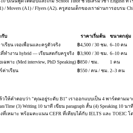
10 ปีเน้นพูดโต้ตอบและเกม School Tutor ช่วยเสริมวิชา English ที่โ
A1) / Movers (A1) / Flyers (A2). ครูสอนเด็กของเราผ่านการอบรม 
กับ
ราคาเริ่มต้น
ขนาดกลุ่ม
มาเรียน เจอเพื่อนและครูตัวจริง
฿4,500 / 30 ชม.
6–10 คน
ี่ทำงาน hybrid — เรียนสดกับครูจริง
฿3,900 / 30 ชม.
6–10 คน
เฉพาะ (Med interview, PhD Speaking)
฿850 / ชม.
1 คน
ร์ค่าเรียน
฿550 / คน / ชม.
2–3 คน
ล้วให้คำตอบว่า "คุณอยู่ระดับ B1" เราออกแบบเป็น 4 พาร์ตตามมาต
ime (3) Writing 10 นาที เขียน paragraph สั้น (4) Speaking 10 น
โมงที่เหมาะ พร้อมคะแนน CEFR ที่เทียบได้กับ IELTS และ TOEI