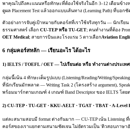
พาคุณไปถึงคะแนนหรือทักษะที่ต้องใช้จริงในอีก 3–12 เดือนข้างห
ดูผล Placement Test แล้วออกแบบเส้นทาง (Learning Path) ที่บอกชั
ตัวอย่างการจับคู่เป้าหมายกับคอร์สที่เราใช้จริงทุกวัน — นักเรี
ธรรมศาสตร์ เลือก
CU-TEP หรือ TU-GET
; คนทำงานที่ต้อง Pro
OET Medical
; สายการบินและโรงแรม 5 ดาวเลือก
Aviation Engli
6 กลุ่มคอร์สหลัก — เรียนอะไร ได้อะไร
1) IELTS / TOEFL / OET — ไปเรียนต่อ หรือ ทำงานต่างประเทศ
กลุ่มนี้เน้น 4 ทักษะเต็มรูปแบบ (Listening/Reading/Writing/Spea
ที่นักเรียนมักพลาด — Writing Task 2 (โครงสร้าง argument), Spea
พร้อมมาร์กตามเกณฑ์ 4 เกณฑ์ Band Descriptor ของ IELTS โดย
2) CU-TEP · TU-GET · KKU-AELT · TGAT · TBAT · A-Level
แต่ละสนามสอบมี format ต่างกันมาก — CU-TEP เน้น Listening ที่
คอร์สของเราแยกตามสนามชัดเจน ไม่ยัดรวมเป็น 'ติวสอบภาษาอังก