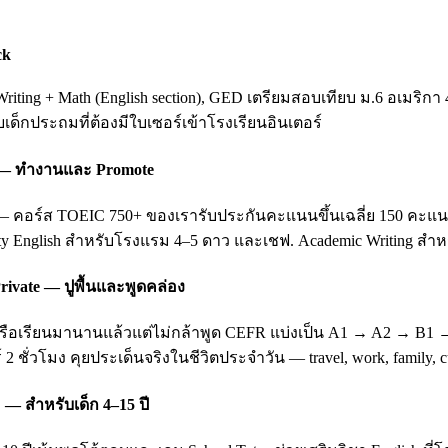
ck
ting + Math (English section), GED เตรียมสอบเทียบ ม.6 อเมริกา 
ับเด็กประถมที่ต้องมีใบเซอร์เข้าโรงเรียนอินเตอร์
ing — ทำงานและ Promote
อร์ส TOEIC 750+ ของเรารับประกันคะแนนขึ้นเฉลี่ย 150 คะแนนหลัง 3
ity English สำหรับโรงแรม 4–5 ดาว และเชฟ. Academic Writing สำหรั
rivate — ปูพื้นและพูดคล่อง
บ หรือเรียนมานานแล้วแต่ไม่กล้าพูด CEFR แบ่งเป็น A1 → A2 → B1
 2 ชั่วโมง คุยประเด็นจริงในชีวิตประจำวัน — travel, work, family
 — สำหรับเด็ก 4–15 ปี