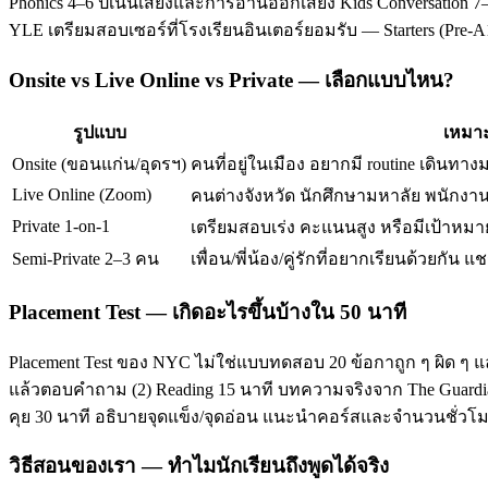
Phonics 4–6 ปีเน้นเสียงและการอ่านออกเสียง Kids Conversation 7–
YLE เตรียมสอบเซอร์ที่โรงเรียนอินเตอร์ยอมรับ — Starters (Pre-
Onsite vs Live Online vs Private — เลือกแบบไหน?
รูปแบบ
เหมาะ
Onsite (ขอนแก่น/อุดรฯ)
คนที่อยู่ในเมือง อยากมี routine เดินทาง
Live Online (Zoom)
คนต่างจังหวัด นักศึกษามหาลัย พนักงานท
Private 1-on-1
เตรียมสอบเร่ง คะแนนสูง หรือมีเป้าหมาย
Semi-Private 2–3 คน
เพื่อน/พี่น้อง/คู่รักที่อยากเรียนด้วยกัน แช
Placement Test — เกิดอะไรขึ้นบ้างใน 50 นาที
Placement Test ของ NYC ไม่ใช่แบบทดสอบ 20 ข้อกาถูก ๆ ผิด ๆ แ
แล้วตอบคำถาม (2) Reading 15 นาที บทความจริงจาก The Guardian/T
คุย 30 นาที อธิบายจุดแข็ง/จุดอ่อน แนะนำคอร์สและจำนวนชั่ว
วิธีสอนของเรา — ทำไมนักเรียนถึงพูดได้จริง