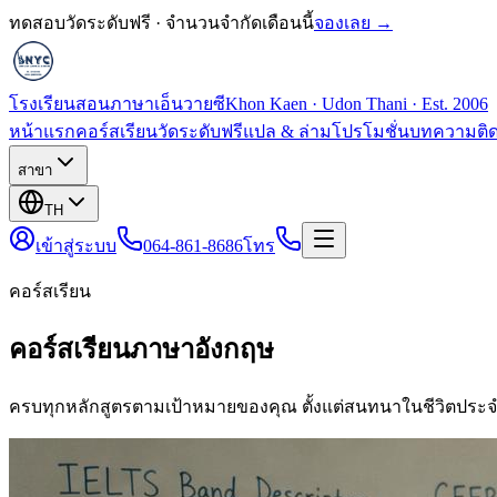
ทดสอบวัดระดับฟรี · จำนวนจำกัดเดือนนี้
จองเลย →
โรงเรียนสอนภาษาเอ็นวายซี
Khon Kaen · Udon Thani · Est. 2006
หน้าแรก
คอร์สเรียน
วัดระดับฟรี
แปล & ล่าม
โปรโมชั่น
บทความ
ติ
สาขา
TH
เข้าสู่ระบบ
064-861-8686
โทร
คอร์สเรียน
คอร์สเรียนภาษาอังกฤษ
ครบทุกหลักสูตรตามเป้าหมายของคุณ ตั้งแต่สนทนาในชีวิตประจ