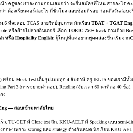
น้า ครูของเราจะถามก่อนเสมอว่า จะยื่นสมัครที่ไหน สายอะไร คะแน
ดว่า ต้องเรียนคอร์สอะไร กี่ชั่วโมง สอบซ้อมกี่รอบ ก่อนถึงวันสอบจร
ยน ม.6 ที่จะสอบ TCAS สายวิทย์สุขภาพ มักเรียน
TBAT + TGAT Eng 
mote หรือย้ายไปสายอินเตอร์ เลือก
TOEIC 750+ track
ตามด้วย
Bus
sh หรือ Hospitality English
; ผู้ใหญ่ที่แค่อยากพูดคล่องขึ้น เริ่มจาก
C
king) พร้อม Mock Test เต็มรูปแบบทุก 4 สัปดาห์ ครู IELTS ของเรามี
king Part 3 (การขยายคำตอบ), Reading (จับเวลา 60 นาทีต่อ 40 ข้อ)
ตรง
 Eng — สอบเข้ามหาลัยไทย
เร็ว, TU-GET มี Cloze test ลึก, KKU-AELT มี Speaking แบบ semi-
ฤษ' เพราะ scoring และ strategy ต่างกันหมด นักเรียน KKU-AEL