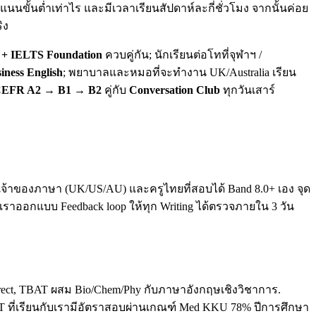
นขั้นต่ำเท่าไร และมีเวลาเรียนสัปดาห์ละกี่ชั่วโมง จากนั้นค่อย
ิง
+ IELTS Foundation
ควบคู่กัน; นักเรียนต่อโทที่จุฬาฯ /
iness English
; พยาบาลและหมอที่จะทำงาน UK/Australia เรียน
EFR A2 → B1 → B2
คู่กับ
Conversation Club
ทุกวันเสาร์
ทั้งเจ้าของภาษา (UK/US/AU) และครูไทยที่สอบได้ Band 8.0+ เอง จุด
. เราออกแบบ Feedback loop ให้ทุก Writing ได้ตรวจภายใน 3 วัน
direct, TBAT ผสม Bio/Chem/Phy กับภาษาอังกฤษเชิงวิชาการ.
T ที่เรียนกับเรามีอัตราสอบผ่านเกณฑ์ Med KKU 78% ปีการศึกษา