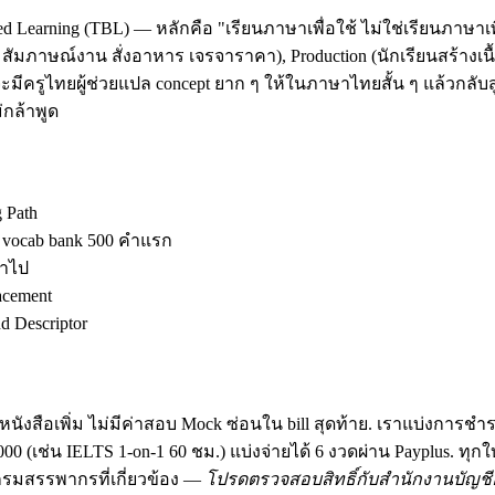
d Learning (TBL) — หลักคือ "เรียนภาษาเพื่อใช้ ไม่ใช่เรียนภาษาเพ
ัมภาษณ์งาน สั่งอาหาร เจรจาราคา), Production (นักเรียนสร้างเนื้อ
มีครูไทยผู้ช่วยแปล concept ยาก ๆ ให้ในภาษาไทยสั้น ๆ แล้วกลับสู
กล้าพูด
g Path
ง vocab bank 500 คำแรก
้าไป
acement
 Descriptor
นังสือเพิ่ม ไม่มีค่าสอบ Mock ซ่อนใน bill สุดท้าย. เราแบ่งการชำ
฿30,000 (เช่น IELTS 1-on-1 60 ชม.) แบ่งจ่ายได้ 6 งวดผ่าน Payplus.
มสรรพากรที่เกี่ยวข้อง —
โปรดตรวจสอบสิทธิ์กับสำนักงานบัญชีอ