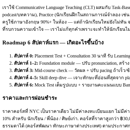
เราใช้ Communicative Language Teaching (CLT) ผสมกับ Task-Base
podcast/บทความ), Practice (นักเรียนฝึกในสถานการณ์จำลอง เช่น ส
ครูใช้ภาษาอังกฤษ 90%+ ในห้อง — แต่ถ้านักเรียนใหม่ยังไม่ทัน จะ
ที่รบกวนความเข้าใจ — เราไม่แก้ทุกคำเพราะจะทำให้นักเรียนไม่
Roadmap 6 สัปดาห์แรก — เกิดอะไรขึ้นบ้าง
สัปดาห์ 0:
Placement Test + Consultation 30 นาที รับ Learnin
สัปดาห์ 1–2:
Foundation module — ปรับ pronunciation, สร้า
สัปดาห์ 3:
Mid-course check — วัดผล + ปรับ pacing ถ้าเร็ว/ช
สัปดาห์ 4–5:
Skill deep dive — เจาะทักษะที่อ่อนที่สุดจาก pl
สัปดาห์ 6:
Mock Test เต็มรูปแบบ + รายงานคะแนนแบบ Band
ราคาและการผ่อนชำระ
ราคาคอร์สที่ NYC เป็นราคาเดียว ไม่มีค่าลงทะเบียนแยก ไม่มีค่าห
10% สำหรับ นักเรียน / พี่น้อง / ศิษย์เก่า. คอร์สที่ราคาสูงกว่า 
ธรรมดาได้ (คอร์สพัฒนา ทักษะภาษาต่างประเทศ) ตามประกาศกร