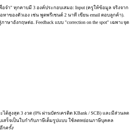
ื่อจำ" ทุกคาบมี 3 องค์ประกอบเสมอ: Input (ครูให้ข้อมูล จริงจาก
หาของตัวเอง เช่น พูดพรีเซนต์ 2 นาที เขียน email ตอบลูกค้า).
่ภาษาอังกฤษต่อ. Feedback แบบ "correction on the spot" เฉพาะจุด
ระได้สูงสุด 3 งวด (0% ผ่านบัตรเครดิต KBank / SCB) และมีส่วนลด
 ทุกใบเสร็จเป็นใบกำกับภาษีเต็มรูปแบบ ใช้ลดหย่อนภาษีบุคคล
ีกครั้ง