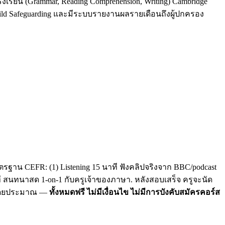
รงเรียน (Grammar, Reading Comprehension, Writing) Cambridge
Child Safeguarding และมีระบบรายงานผลรายเดือนถึงผู้ปกครอง
รฐาน CEFR: (1) Listening 15 นาที ฟังคลิปจริงจาก BBC/podcast
าที สนทนาสด 1-on-1 กับครูเจ้าของภาษา. หลังสอบเสร็จ ครูจะนัด
C โดยประมาณ —
ทั้งหมดฟรี ไม่มีเงื่อนไข ไม่มีการบังคับสมัครคอร์ส