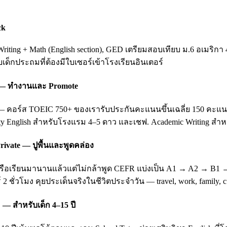
ck
ting + Math (English section), GED เตรียมสอบเทียบ ม.6 อเมริกา 
ับเด็กประถมที่ต้องมีใบเซอร์เข้าโรงเรียนอินเตอร์
ing — ทำงานและ Promote
อร์ส TOEIC 750+ ของเรารับประกันคะแนนขึ้นเฉลี่ย 150 คะแนนหลัง 3
ity English สำหรับโรงแรม 4–5 ดาว และเชฟ. Academic Writing สำหรั
rivate — ปูพื้นและพูดคล่อง
บ หรือเรียนมานานแล้วแต่ไม่กล้าพูด CEFR แบ่งเป็น A1 → A2 → B1
 2 ชั่วโมง คุยประเด็นจริงในชีวิตประจำวัน — travel, work, family
 — สำหรับเด็ก 4–15 ปี