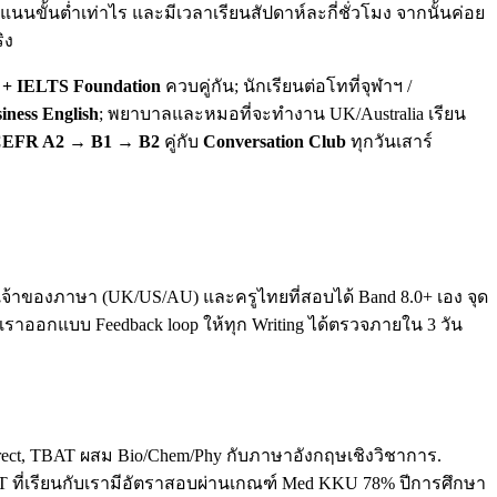
นขั้นต่ำเท่าไร และมีเวลาเรียนสัปดาห์ละกี่ชั่วโมง จากนั้นค่อย
ิง
+ IELTS Foundation
ควบคู่กัน; นักเรียนต่อโทที่จุฬาฯ /
iness English
; พยาบาลและหมอที่จะทำงาน UK/Australia เรียน
EFR A2 → B1 → B2
คู่กับ
Conversation Club
ทุกวันเสาร์
ทั้งเจ้าของภาษา (UK/US/AU) และครูไทยที่สอบได้ Band 8.0+ เอง จุด
. เราออกแบบ Feedback loop ให้ทุก Writing ได้ตรวจภายใน 3 วัน
direct, TBAT ผสม Bio/Chem/Phy กับภาษาอังกฤษเชิงวิชาการ.
T ที่เรียนกับเรามีอัตราสอบผ่านเกณฑ์ Med KKU 78% ปีการศึกษา