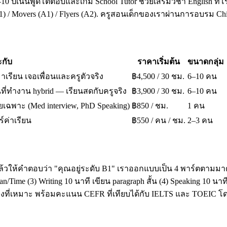
10 ปีเน้นพูดโต้ตอบและเกม School Tutor ช่วยเสริมวิชา English ที่โ
A1) / Movers (A1) / Flyers (A2). ครูสอนเด็กของเราผ่านการอบรม 
กับ
ราคาเริ่มต้น
ขนาดกลุ่ม
มาเรียน เจอเพื่อนและครูตัวจริง
฿4,500 / 30 ชม.
6–10 คน
ี่ทำงาน hybrid — เรียนสดกับครูจริง
฿3,900 / 30 ชม.
6–10 คน
เฉพาะ (Med interview, PhD Speaking)
฿850 / ชม.
1 คน
ร์ค่าเรียน
฿550 / คน / ชม.
2–3 คน
ล้วให้คำตอบว่า "คุณอยู่ระดับ B1" เราออกแบบเป็น 4 พาร์ตตามมาต
ime (3) Writing 10 นาที เขียน paragraph สั้น (4) Speaking 10 น
โมงที่เหมาะ พร้อมคะแนน CEFR ที่เทียบได้กับ IELTS และ TOEI