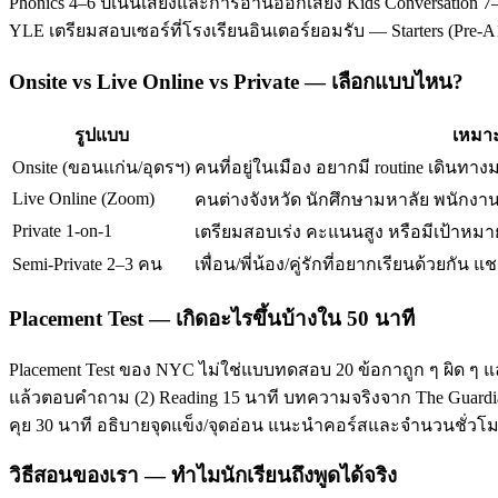
Phonics 4–6 ปีเน้นเสียงและการอ่านออกเสียง Kids Conversation 7–
YLE เตรียมสอบเซอร์ที่โรงเรียนอินเตอร์ยอมรับ — Starters (Pre-
Onsite vs Live Online vs Private — เลือกแบบไหน?
รูปแบบ
เหมาะ
Onsite (ขอนแก่น/อุดรฯ)
คนที่อยู่ในเมือง อยากมี routine เดินทาง
Live Online (Zoom)
คนต่างจังหวัด นักศึกษามหาลัย พนักงานท
Private 1-on-1
เตรียมสอบเร่ง คะแนนสูง หรือมีเป้าหมาย
Semi-Private 2–3 คน
เพื่อน/พี่น้อง/คู่รักที่อยากเรียนด้วยกัน แช
Placement Test — เกิดอะไรขึ้นบ้างใน 50 นาที
Placement Test ของ NYC ไม่ใช่แบบทดสอบ 20 ข้อกาถูก ๆ ผิด ๆ แ
แล้วตอบคำถาม (2) Reading 15 นาที บทความจริงจาก The Guardian/T
คุย 30 นาที อธิบายจุดแข็ง/จุดอ่อน แนะนำคอร์สและจำนวนชั่ว
วิธีสอนของเรา — ทำไมนักเรียนถึงพูดได้จริง