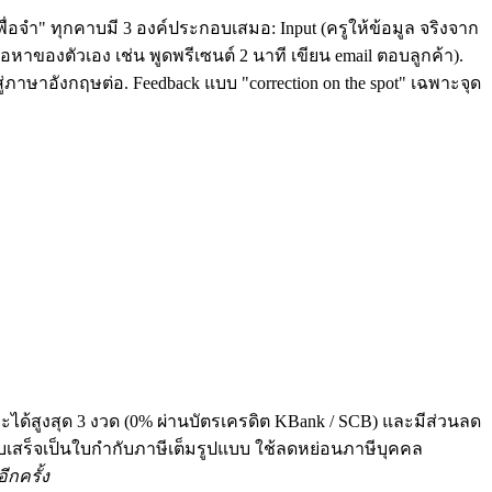
ื่อจำ" ทุกคาบมี 3 องค์ประกอบเสมอ: Input (ครูให้ข้อมูล จริงจาก
หาของตัวเอง เช่น พูดพรีเซนต์ 2 นาที เขียน email ตอบลูกค้า).
่ภาษาอังกฤษต่อ. Feedback แบบ "correction on the spot" เฉพาะจุด
ระได้สูงสุด 3 งวด (0% ผ่านบัตรเครดิต KBank / SCB) และมีส่วนลด
 ทุกใบเสร็จเป็นใบกำกับภาษีเต็มรูปแบบ ใช้ลดหย่อนภาษีบุคคล
ีกครั้ง