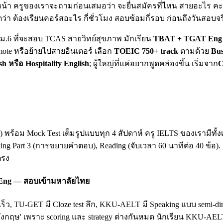
น้า ครูของเราจะถามก่อนเสมอว่า จะยื่นสมัครที่ไหน สายอะไร คะแน
ดว่า ต้องเรียนคอร์สอะไร กี่ชั่วโมง สอบซ้อมกี่รอบ ก่อนถึงวันสอบจร
ยน ม.6 ที่จะสอบ TCAS สายวิทย์สุขภาพ มักเรียน
TBAT + TGAT Eng 
mote หรือย้ายไปสายอินเตอร์ เลือก
TOEIC 750+ track
ตามด้วย
Bus
sh หรือ Hospitality English
; ผู้ใหญ่ที่แค่อยากพูดคล่องขึ้น เริ่มจาก
C
king) พร้อม Mock Test เต็มรูปแบบทุก 4 สัปดาห์ ครู IELTS ของเรามี
king Part 3 (การขยายคำตอบ), Reading (จับเวลา 60 นาทีต่อ 40 ข้อ)
ตรง
 Eng — สอบเข้ามหาลัยไทย
เร็ว, TU-GET มี Cloze test ลึก, KKU-AELT มี Speaking แบบ semi-
ฤษ' เพราะ scoring และ strategy ต่างกันหมด นักเรียน KKU-AEL