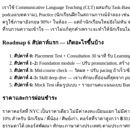
เราใช้ Communicative Language Teaching (CLT) ผสมกับ Task-Base
podcast/บทความ), Practice (นักเรียนฝึกในสถานการณ์จำลอง เช่น ส
ครูใช้ภาษาอังกฤษ 90%+ ในห้อง — แต่ถ้านักเรียนใหม่ยังไม่ทัน จะ
ที่รบกวนความเข้าใจ — เราไม่แก้ทุกคำเพราะจะทำให้นักเรียนไม่
Roadmap 6 สัปดาห์แรก — เกิดอะไรขึ้นบ้าง
สัปดาห์ 0:
Placement Test + Consultation 30 นาที รับ Learnin
สัปดาห์ 1–2:
Foundation module — ปรับ pronunciation, สร้า
สัปดาห์ 3:
Mid-course check — วัดผล + ปรับ pacing ถ้าเร็ว/ช
สัปดาห์ 4–5:
Skill deep dive — เจาะทักษะที่อ่อนที่สุดจาก pl
สัปดาห์ 6:
Mock Test เต็มรูปแบบ + รายงานคะแนนแบบ Band
ราคาและการผ่อนชำระ
ราคาคอร์สที่ NYC เป็นราคาเดียว ไม่มีค่าลงทะเบียนแยก ไม่มีค่าห
10% สำหรับ นักเรียน / พี่น้อง / ศิษย์เก่า. คอร์สที่ราคาสูงกว่า 
ธรรมดาได้ (คอร์สพัฒนา ทักษะภาษาต่างประเทศ) ตามประกาศกร