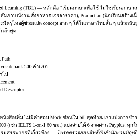
d Learning (TBL) — หลักคือ "เรียนภาษาเพื่อใช้ ไม่ใช่เรียนภาษาเพ
ัมภาษณ์งาน สั่งอาหาร เจรจาราคา), Production (นักเรียนสร้างเนื้อ
มีครูไทยผู้ช่วยแปล concept ยาก ๆ ให้ในภาษาไทยสั้น ๆ แล้วกลับสู
กล้าพูด
g Path
ง vocab bank 500 คำแรก
้าไป
acement
 Descriptor
นังสือเพิ่ม ไม่มีค่าสอบ Mock ซ่อนใน bill สุดท้าย. เราแบ่งการชำ
฿30,000 (เช่น IELTS 1-on-1 60 ชม.) แบ่งจ่ายได้ 6 งวดผ่าน Payplus.
มสรรพากรที่เกี่ยวข้อง —
โปรดตรวจสอบสิทธิ์กับสำนักงานบัญชีอ