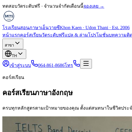
ทดสอบวัดระดับฟรี · จำนวนจำกัดเดือนนี้
จองเลย →
โรงเรียนสอนภาษาเอ็นวายซี
Khon Kaen · Udon Thani · Est. 2006
หน้าแรก
คอร์สเรียน
วัดระดับฟรี
แปล & ล่าม
โปรโมชั่น
บทความ
ติ
สาขา
TH
เข้าสู่ระบบ
064-861-8686
โทร
คอร์สเรียน
คอร์สเรียนภาษาอังกฤษ
ครบทุกหลักสูตรตามเป้าหมายของคุณ ตั้งแต่สนทนาในชีวิตประจ