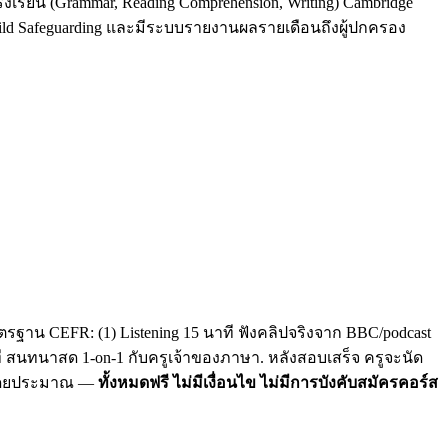
รงเรียน (Grammar, Reading Comprehension, Writing) Cambridge
Child Safeguarding และมีระบบรายงานผลรายเดือนถึงผู้ปกครอง
รฐาน CEFR: (1) Listening 15 นาที ฟังคลิปจริงจาก BBC/podcast
าที สนทนาสด 1-on-1 กับครูเจ้าของภาษา. หลังสอบเสร็จ ครูจะนัด
C โดยประมาณ —
ทั้งหมดฟรี ไม่มีเงื่อนไข ไม่มีการบังคับสมัครคอร์ส