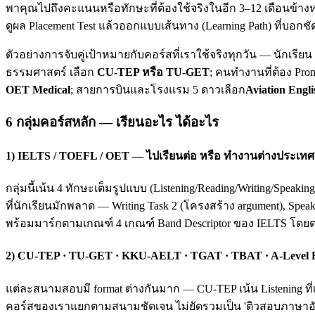
พาคุณไปถึงคะแนนหรือทักษะที่ต้องใช้จริงในอีก 3–12 เดือนข้างห
ดูผล Placement Test แล้วออกแบบเส้นทาง (Learning Path) ที่บอกชั
ตัวอย่างการจับคู่เป้าหมายกับคอร์สที่เราใช้จริงทุกวัน — นักเรี
ธรรมศาสตร์ เลือก
CU-TEP หรือ TU-GET
; คนทำงานที่ต้อง Pro
OET Medical
; สายการบินและโรงแรม 5 ดาวเลือก
Aviation Engli
6 กลุ่มคอร์สหลัก — เรียนอะไร ได้อะไร
1) IELTS / TOEFL / OET — ไปเรียนต่อ หรือ ทำงานต่างประเทศ
กลุ่มนี้เน้น 4 ทักษะเต็มรูปแบบ (Listening/Reading/Writing/Spea
ที่นักเรียนมักพลาด — Writing Task 2 (โครงสร้าง argument), Spea
พร้อมมาร์กตามเกณฑ์ 4 เกณฑ์ Band Descriptor ของ IELTS โดย
2) CU-TEP · TU-GET · KKU-AELT · TGAT · TBAT · A-Level
แต่ละสนามสอบมี format ต่างกันมาก — CU-TEP เน้น Listening ที่
คอร์สของเราแยกตามสนามชัดเจน ไม่ยัดรวมเป็น 'ติวสอบภาษาอังก