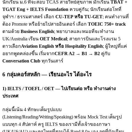
นักเรียน ม.6 ที่จะสอบ TCAS สายวิทย์สุขภาพ มักเรียน
TBAT +
TGAT Eng + IELTS Foundation
ควบคู่กัน; นักเรียนต่อโทที่
จุฬาฯ / ธรรมศาสตร์ เลือก
CU-TEP หรือ TU-GET
; คนทำงานที่
ต้อง Promote หรือย้ายไปสายอินเตอร์ เลือก
TOEIC 750+ track
ตามด้วย
Business English
; พยาบาลและหมอที่จะทำงาน
UK/Australia เรียน
OET Medical
; สายการบินและโรงแรม 5
ดาวเลือก
Aviation English หรือ Hospitality English
; ผู้ใหญ่ที่แค่
อยากพูดคล่องขึ้น เริ่มจาก
CEFR A2 → B1 → B2
คู่กับ
Conversation Club
ทุกวันเสาร์
6 กลุ่มคอร์สหลัก — เรียนอะไร ได้อะไร
1) IELTS / TOEFL / OET — ไปเรียนต่อ หรือ ทำงานต่าง
ประเทศ
กลุ่มนี้เน้น 4 ทักษะเต็มรูปแบบ
(Listening/Reading/Writing/Speaking) พร้อม Mock Test เต็มรูป
แบบทุก 4 สัปดาห์ ครู IELTS ของเรามีทั้งเจ้าของภาษา
(UK/US/AU) และครูไทยที่สอบได้ Band 8.0+ เอง จุดที่นักเรียน