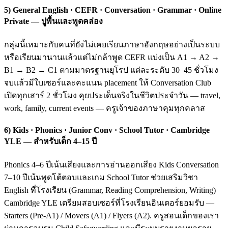
5) General English · CEFR · Conversation · Grammar · Online
Private — ปูพื้นและพูดคล่อง
กลุ่มนี้เหมาะกับคนที่ยังไม่เคยเรียนภาษาอังกฤษอย่างเป็นระบบ
หรือเรียนมานานแล้วแต่ไม่กล้าพูด CEFR แบ่งเป็น A1 → A2 →
B1 → B2 → C1 ตามมาตรฐานยุโรป แต่ละระดับ 30–45 ชั่วโมง
จบแล้วมีใบเซอร์และคะแนน placement ให้ Conversation Club
เปิดทุกเสาร์ 2 ชั่วโมง คุยประเด็นจริงในชีวิตประจำวัน — travel,
work, family, current events — ครูเจ้าของภาษาคุมทุกคลาส
6) Kids · Phonics · Junior Conv · School Tutor · Cambridge
YLE — สำหรับเด็ก 4–15 ปี
Phonics 4–6 ปีเน้นเสียงและการอ่านออกเสียง Kids Conversation
7–10 ปีเน้นพูดโต้ตอบและเกม School Tutor ช่วยเสริมวิชา
English ที่โรงเรียน (Grammar, Reading Comprehension, Writing)
Cambridge YLE เตรียมสอบเซอร์ที่โรงเรียนอินเตอร์ยอมรับ —
Starters (Pre-A1) / Movers (A1) / Flyers (A2). ครูสอนเด็กของเรา