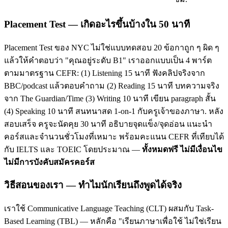
Placement Test — เกิดอะไรขึ้นบ้างใน 50 นาที
Placement Test ของ NYC ไม่ใช่แบบทดสอบ 20 ข้อกาถูก ๆ ผิด ๆ
แล้วให้คำตอบว่า "คุณอยู่ระดับ B1" เราออกแบบเป็น 4 พาร์ต
ตามมาตรฐาน CEFR: (1) Listening 15 นาที ฟังคลิปจริงจาก
BBC/podcast แล้วตอบคำถาม (2) Reading 15 นาที บทความจริง
จาก The Guardian/Time (3) Writing 10 นาที เขียน paragraph สั้น
(4) Speaking 10 นาที สนทนาสด 1-on-1 กับครูเจ้าของภาษา. หลัง
สอบเสร็จ ครูจะนัดคุย 30 นาที อธิบายจุดแข็ง/จุดอ่อน แนะนำ
คอร์สและจำนวนชั่วโมงที่เหมาะ พร้อมคะแนน CEFR ที่เทียบได้
กับ IELTS และ TOEIC โดยประมาณ —
ทั้งหมดฟรี ไม่มีเงื่อนไข
ไม่มีการบังคับสมัครคอร์ส
วิธีสอนของเรา — ทำไมนักเรียนถึงพูดได้จริง
เราใช้ Communicative Language Teaching (CLT) ผสมกับ Task-
Based Learning (TBL) — หลักคือ "เรียนภาษาเพื่อใช้ ไม่ใช่เรียน