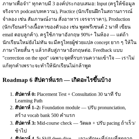
ภาษาเพื่อจำ" ทุกคาบมี 3 องค์ประกอบเสมอ: Input (ครูให้ข้อมูล
จริงจาก podcast/บทความ), Practice (นักเรียนฝึกในสถานการณ์
จำลอง เช่น สัมภาษณ์งาน สั่งอาหาร เจรจาราคา), Production
(นักเรียนสร้างเนื้อหาของตัวเอง เช่น พูดพรีเซนต์ 2 นาที เขียน
email ตอบลูกค้า). ครูใช้ภาษาอังกฤษ 90%+ ในห้อง — แต่ถ้า
นักเรียนใหม่ยังไม่ทัน จะมีครูไทยผู้ช่วยแปล concept ยาก ๆ ให้ใน
ภาษาไทยสั้น ๆ แล้วกลับสู่ภาษาอังกฤษต่อ. Feedback แบบ
"correction on the spot" เฉพาะจุดที่รบกวนความเข้าใจ — เราไม่
แก้ทุกคำเพราะจะทำให้นักเรียนไม่กล้าพูด
Roadmap 6 สัปดาห์แรก — เกิดอะไรขึ้นบ้าง
สัปดาห์ 0:
Placement Test + Consultation 30 นาที รับ
Learning Path
สัปดาห์ 1–2:
Foundation module — ปรับ pronunciation,
สร้าง vocab bank 500 คำแรก
สัปดาห์ 3:
Mid-course check — วัดผล + ปรับ pacing ถ้าเร็ว/
ช้าไป
สัปดาห์ 4–5:
Skill deep dive — เจาะทักษะที่อ่อนที่สุดจาก