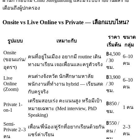
ผ่านการอบรม Child Safeguarding และมีระบบรายงานผลราย
เดือนถึงผู้ปกครอง
Onsite vs Live Online vs Private — เลือกแบบไหน?
ราคา
ขนาด
รูปแบบ
เหมาะกับ
เริ่มต้น
กลุ่ม
Onsite
฿4,500
6–10
คนที่อยู่ในเมือง อยากมี routine เดิน
(ขอนแก่น/
/ 30
คน
ทางมาเรียน เจอเพื่อนและครูตัวจริง
อุดรฯ)
ชม.
คนต่างจังหวัด นักศึกษามหาลัย
฿3,900
Live
6–10
Online
/ 30
พนักงานที่ทำงาน hybrid — เรียนสด
คน
(Zoom)
ชม.
กับครูจริง
เตรียมสอบเร่ง คะแนนสูง หรือมีเป้า
฿850 /
Private 1-
1 คน
หมายเฉพาะ (Med interview, PhD
on-1
ชม.
Speaking)
฿550 /
Semi-
เพื่อน/พี่น้อง/คู่รักที่อยากเรียนด้วยกัน
2–3
Private 2–3
คน /
คน
แชร์ค่าเรียน
คน
ชม.