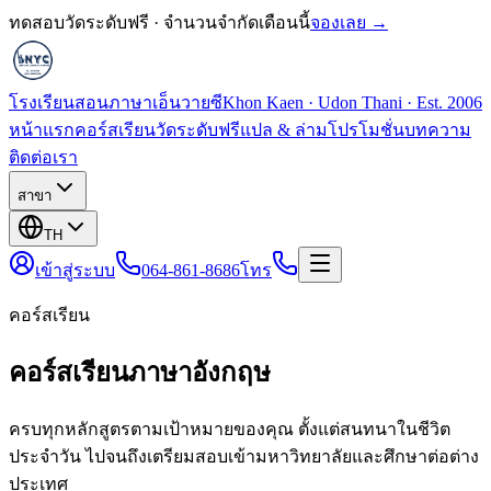
ทดสอบวัดระดับฟรี · จำนวนจำกัดเดือนนี้
จองเลย →
โรงเรียนสอนภาษาเอ็นวายซี
Khon Kaen · Udon Thani · Est. 2006
หน้าแรก
คอร์สเรียน
วัดระดับฟรี
แปล & ล่าม
โปรโมชั่น
บทความ
ติดต่อเรา
สาขา
TH
เข้าสู่ระบบ
064-861-8686
โทร
คอร์สเรียน
คอร์สเรียนภาษาอังกฤษ
ครบทุกหลักสูตรตามเป้าหมายของคุณ ตั้งแต่สนทนาในชีวิต
ประจำวัน ไปจนถึงเตรียมสอบเข้ามหาวิทยาลัยและศึกษาต่อต่าง
ประเทศ