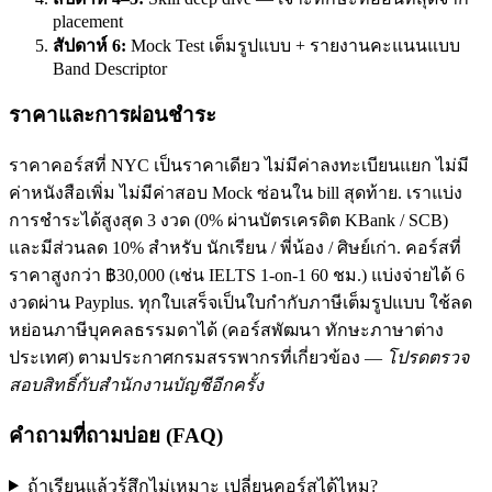
placement
สัปดาห์ 6:
Mock Test เต็มรูปแบบ + รายงานคะแนนแบบ
Band Descriptor
ราคาและการผ่อนชำระ
ราคาคอร์สที่ NYC เป็นราคาเดียว ไม่มีค่าลงทะเบียนแยก ไม่มี
ค่าหนังสือเพิ่ม ไม่มีค่าสอบ Mock ซ่อนใน bill สุดท้าย. เราแบ่ง
การชำระได้สูงสุด 3 งวด (0% ผ่านบัตรเครดิต KBank / SCB)
และมีส่วนลด 10% สำหรับ นักเรียน / พี่น้อง / ศิษย์เก่า. คอร์สที่
ราคาสูงกว่า ฿30,000 (เช่น IELTS 1-on-1 60 ชม.) แบ่งจ่ายได้ 6
งวดผ่าน Payplus. ทุกใบเสร็จเป็นใบกำกับภาษีเต็มรูปแบบ ใช้ลด
หย่อนภาษีบุคคลธรรมดาได้ (คอร์สพัฒนา ทักษะภาษาต่าง
ประเทศ) ตามประกาศกรมสรรพากรที่เกี่ยวข้อง —
โปรดตรวจ
สอบสิทธิ์กับสำนักงานบัญชีอีกครั้ง
คำถามที่ถามบ่อย (FAQ)
ถ้าเรียนแล้วรู้สึกไม่เหมาะ เปลี่ยนคอร์สได้ไหม?