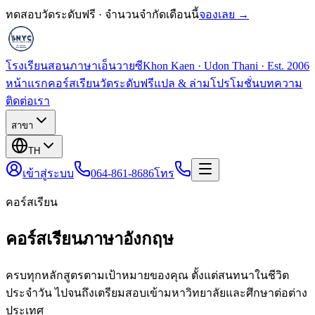
ทดสอบวัดระดับฟรี · จำนวนจำกัดเดือนนี้
จองเลย →
โรงเรียนสอนภาษาเอ็นวายซี
Khon Kaen · Udon Thani · Est. 2006
หน้าแรก
คอร์สเรียน
วัดระดับฟรี
แปล & ล่าม
โปรโมชั่น
บทความ
ติดต่อเรา
สาขา
TH
เข้าสู่ระบบ
064-861-8686
โทร
คอร์สเรียน
คอร์สเรียนภาษาอังกฤษ
ครบทุกหลักสูตรตามเป้าหมายของคุณ ตั้งแต่สนทนาในชีวิต
ประจำวัน ไปจนถึงเตรียมสอบเข้ามหาวิทยาลัยและศึกษาต่อต่าง
ประเทศ