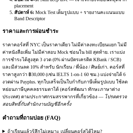
placement
สัปดาห์ 6:
Mock Test เต็มรูปแบบ + รายงานคะแนนแบบ
Band Descriptor
ราคาและการผ่อนชำระ
ราคาคอร์สที่ NYC เป็นราคาเดียว ไม่มีค่าลงทะเบียนแยก ไม่มี
ค่าหนังสือเพิ่ม ไม่มีค่าสอบ Mock ซ่อนใน bill สุดท้าย. เราแบ่ง
การชำระได้สูงสุด 3 งวด (0% ผ่านบัตรเครดิต KBank / SCB)
และมีส่วนลด 10% สำหรับ นักเรียน / พี่น้อง / ศิษย์เก่า. คอร์สที่
ราคาสูงกว่า ฿30,000 (เช่น IELTS 1-on-1 60 ชม.) แบ่งจ่ายได้ 6
งวดผ่าน Payplus. ทุกใบเสร็จเป็นใบกำกับภาษีเต็มรูปแบบ ใช้ลด
หย่อนภาษีบุคคลธรรมดาได้ (คอร์สพัฒนา ทักษะภาษาต่าง
ประเทศ) ตามประกาศกรมสรรพากรที่เกี่ยวข้อง —
โปรดตรวจ
สอบสิทธิ์กับสำนักงานบัญชีอีกครั้ง
คำถามที่ถามบ่อย (FAQ)
ถ้าเรียนแล้วรู้สึกไม่เหมาะ เปลี่ยนคอร์สได้ไหม?