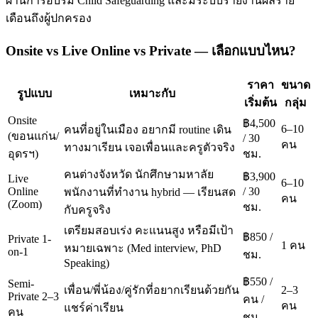
ผ่านการอบรม Child Safeguarding และมีระบบรายงานผลราย
เดือนถึงผู้ปกครอง
Onsite vs Live Online vs Private — เลือกแบบไหน?
ราคา
ขนาด
รูปแบบ
เหมาะกับ
เริ่มต้น
กลุ่ม
Onsite
฿4,500
6–10
คนที่อยู่ในเมือง อยากมี routine เดิน
(ขอนแก่น/
/ 30
คน
ทางมาเรียน เจอเพื่อนและครูตัวจริง
อุดรฯ)
ชม.
คนต่างจังหวัด นักศึกษามหาลัย
฿3,900
Live
6–10
Online
/ 30
พนักงานที่ทำงาน hybrid — เรียนสด
คน
(Zoom)
ชม.
กับครูจริง
เตรียมสอบเร่ง คะแนนสูง หรือมีเป้า
฿850 /
Private 1-
1 คน
หมายเฉพาะ (Med interview, PhD
on-1
ชม.
Speaking)
฿550 /
Semi-
เพื่อน/พี่น้อง/คู่รักที่อยากเรียนด้วยกัน
2–3
Private 2–3
คน /
คน
แชร์ค่าเรียน
คน
ชม.