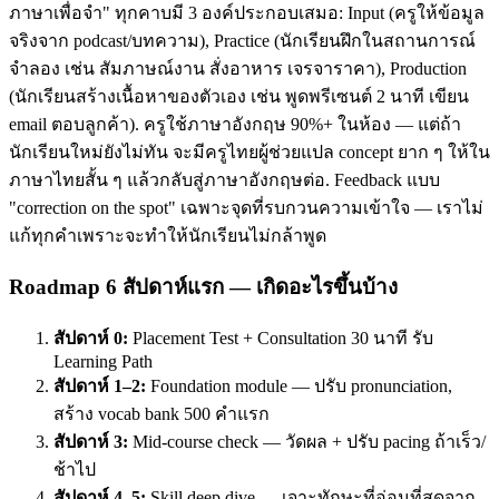
ภาษาเพื่อจำ" ทุกคาบมี 3 องค์ประกอบเสมอ: Input (ครูให้ข้อมูล
จริงจาก podcast/บทความ), Practice (นักเรียนฝึกในสถานการณ์
จำลอง เช่น สัมภาษณ์งาน สั่งอาหาร เจรจาราคา), Production
(นักเรียนสร้างเนื้อหาของตัวเอง เช่น พูดพรีเซนต์ 2 นาที เขียน
email ตอบลูกค้า). ครูใช้ภาษาอังกฤษ 90%+ ในห้อง — แต่ถ้า
นักเรียนใหม่ยังไม่ทัน จะมีครูไทยผู้ช่วยแปล concept ยาก ๆ ให้ใน
ภาษาไทยสั้น ๆ แล้วกลับสู่ภาษาอังกฤษต่อ. Feedback แบบ
"correction on the spot" เฉพาะจุดที่รบกวนความเข้าใจ — เราไม่
แก้ทุกคำเพราะจะทำให้นักเรียนไม่กล้าพูด
Roadmap 6 สัปดาห์แรก — เกิดอะไรขึ้นบ้าง
สัปดาห์ 0:
Placement Test + Consultation 30 นาที รับ
Learning Path
สัปดาห์ 1–2:
Foundation module — ปรับ pronunciation,
สร้าง vocab bank 500 คำแรก
สัปดาห์ 3:
Mid-course check — วัดผล + ปรับ pacing ถ้าเร็ว/
ช้าไป
สัปดาห์ 4–5:
Skill deep dive — เจาะทักษะที่อ่อนที่สุดจาก