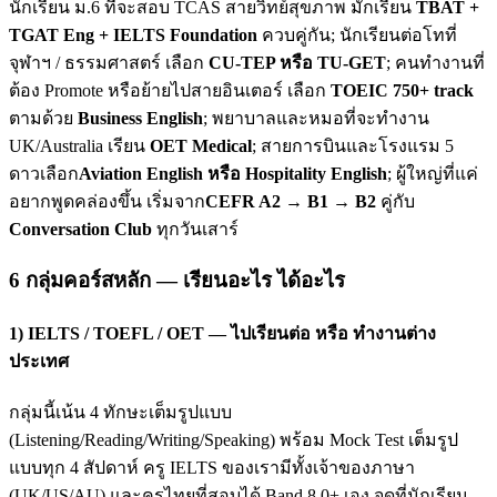
นักเรียน ม.6 ที่จะสอบ TCAS สายวิทย์สุขภาพ มักเรียน
TBAT +
TGAT Eng + IELTS Foundation
ควบคู่กัน; นักเรียนต่อโทที่
จุฬาฯ / ธรรมศาสตร์ เลือก
CU-TEP หรือ TU-GET
; คนทำงานที่
ต้อง Promote หรือย้ายไปสายอินเตอร์ เลือก
TOEIC 750+ track
ตามด้วย
Business English
; พยาบาลและหมอที่จะทำงาน
UK/Australia เรียน
OET Medical
; สายการบินและโรงแรม 5
ดาวเลือก
Aviation English หรือ Hospitality English
; ผู้ใหญ่ที่แค่
อยากพูดคล่องขึ้น เริ่มจาก
CEFR A2 → B1 → B2
คู่กับ
Conversation Club
ทุกวันเสาร์
6 กลุ่มคอร์สหลัก — เรียนอะไร ได้อะไร
1) IELTS / TOEFL / OET — ไปเรียนต่อ หรือ ทำงานต่าง
ประเทศ
กลุ่มนี้เน้น 4 ทักษะเต็มรูปแบบ
(Listening/Reading/Writing/Speaking) พร้อม Mock Test เต็มรูป
แบบทุก 4 สัปดาห์ ครู IELTS ของเรามีทั้งเจ้าของภาษา
(UK/US/AU) และครูไทยที่สอบได้ Band 8.0+ เอง จุดที่นักเรียน