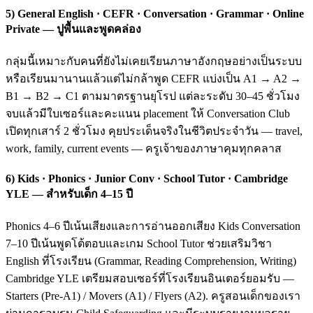
5) General English · CEFR · Conversation · Grammar · Online
Private — ปูพื้นและพูดคล่อง
กลุ่มนี้เหมาะกับคนที่ยังไม่เคยเรียนภาษาอังกฤษอย่างเป็นระบบ
หรือเรียนมานานแล้วแต่ไม่กล้าพูด CEFR แบ่งเป็น A1 → A2 →
B1 → B2 → C1 ตามมาตรฐานยุโรป แต่ละระดับ 30–45 ชั่วโมง
จบแล้วมีใบเซอร์และคะแนน placement ให้ Conversation Club
เปิดทุกเสาร์ 2 ชั่วโมง คุยประเด็นจริงในชีวิตประจำวัน — travel,
work, family, current events — ครูเจ้าของภาษาคุมทุกคลาส
6) Kids · Phonics · Junior Conv · School Tutor · Cambridge
YLE — สำหรับเด็ก 4–15 ปี
Phonics 4–6 ปีเน้นเสียงและการอ่านออกเสียง Kids Conversation
7–10 ปีเน้นพูดโต้ตอบและเกม School Tutor ช่วยเสริมวิชา
English ที่โรงเรียน (Grammar, Reading Comprehension, Writing)
Cambridge YLE เตรียมสอบเซอร์ที่โรงเรียนอินเตอร์ยอมรับ —
Starters (Pre-A1) / Movers (A1) / Flyers (A2). ครูสอนเด็กของเรา