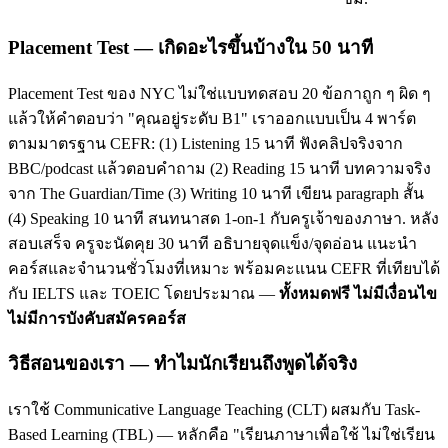
Placement Test — เกิดอะไรขึ้นบ้างใน 50 นาที
Placement Test ของ NYC ไม่ใช่แบบทดสอบ 20 ข้อกาถูก ๆ ผิด ๆ
แล้วให้คำตอบว่า "คุณอยู่ระดับ B1" เราออกแบบเป็น 4 พาร์ต
ตามมาตรฐาน CEFR: (1) Listening 15 นาที ฟังคลิปจริงจาก
BBC/podcast แล้วตอบคำถาม (2) Reading 15 นาที บทความจริง
จาก The Guardian/Time (3) Writing 10 นาที เขียน paragraph สั้น
(4) Speaking 10 นาที สนทนาสด 1-on-1 กับครูเจ้าของภาษา. หลัง
สอบเสร็จ ครูจะนัดคุย 30 นาที อธิบายจุดแข็ง/จุดอ่อน แนะนำ
คอร์สและจำนวนชั่วโมงที่เหมาะ พร้อมคะแนน CEFR ที่เทียบได้
กับ IELTS และ TOEIC โดยประมาณ —
ทั้งหมดฟรี ไม่มีเงื่อนไข
ไม่มีการบังคับสมัครคอร์ส
วิธีสอนของเรา — ทำไมนักเรียนถึงพูดได้จริง
เราใช้ Communicative Language Teaching (CLT) ผสมกับ Task-
Based Learning (TBL) — หลักคือ "เรียนภาษาเพื่อใช้ ไม่ใช่เรียน