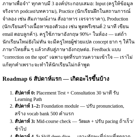
ภาษาเพื่อจำ" ทุกคาบมี 3 องค์ประกอบเสมอ: Input (ครูให้ข้อมูล
จริงจาก podcast/บทความ), Practice (นักเรียนฝึกในสถานการณ์
จำลอง เช่น สัมภาษณ์งาน สั่งอาหาร เจรจาราคา), Production
(นักเรียนสร้างเนื้อหาของตัวเอง เช่น พูดพรีเซนต์ 2 นาที เขียน
email ตอบลูกค้า). ครูใช้ภาษาอังกฤษ 90%+ ในห้อง — แต่ถ้า
นักเรียนใหม่ยังไม่ทัน จะมีครูไทยผู้ช่วยแปล concept ยาก ๆ ให้ใน
ภาษาไทยสั้น ๆ แล้วกลับสู่ภาษาอังกฤษต่อ. Feedback แบบ
"correction on the spot" เฉพาะจุดที่รบกวนความเข้าใจ — เราไม่
แก้ทุกคำเพราะจะทำให้นักเรียนไม่กล้าพูด
Roadmap 6 สัปดาห์แรก — เกิดอะไรขึ้นบ้าง
สัปดาห์ 0:
Placement Test + Consultation 30 นาที รับ
Learning Path
สัปดาห์ 1–2:
Foundation module — ปรับ pronunciation,
สร้าง vocab bank 500 คำแรก
สัปดาห์ 3:
Mid-course check — วัดผล + ปรับ pacing ถ้าเร็ว/
ช้าไป
สัปดาห์ 4–5:
Skill deep dive — เจาะทักษะที่อ่อนที่สุดจาก