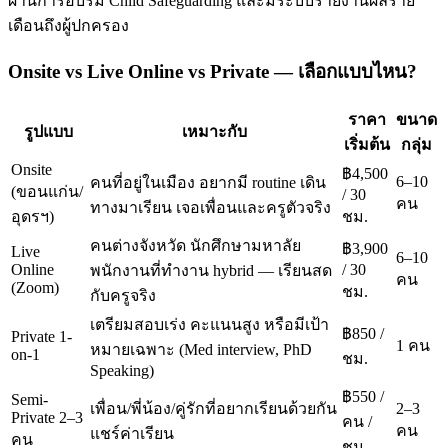
ผ่านการอบรม Child Safeguarding และมีระบบรายงานผลราย
เดือนถึงผู้ปกครอง
Onsite vs Live Online vs Private — เลือกแบบไหน?
ราคา
ขนาด
รูปแบบ
เหมาะกับ
เริ่มต้น
กลุ่ม
Onsite
฿4,500
6–10
คนที่อยู่ในเมือง อยากมี routine เดิน
(ขอนแก่น/
/ 30
คน
ทางมาเรียน เจอเพื่อนและครูตัวจริง
อุดรฯ)
ชม.
คนต่างจังหวัด นักศึกษามหาลัย
฿3,900
Live
6–10
Online
/ 30
พนักงานที่ทำงาน hybrid — เรียนสด
คน
(Zoom)
ชม.
กับครูจริง
เตรียมสอบเร่ง คะแนนสูง หรือมีเป้า
฿850 /
Private 1-
1 คน
หมายเฉพาะ (Med interview, PhD
on-1
ชม.
Speaking)
฿550 /
Semi-
เพื่อน/พี่น้อง/คู่รักที่อยากเรียนด้วยกัน
2–3
Private 2–3
คน /
คน
แชร์ค่าเรียน
คน
ชม.