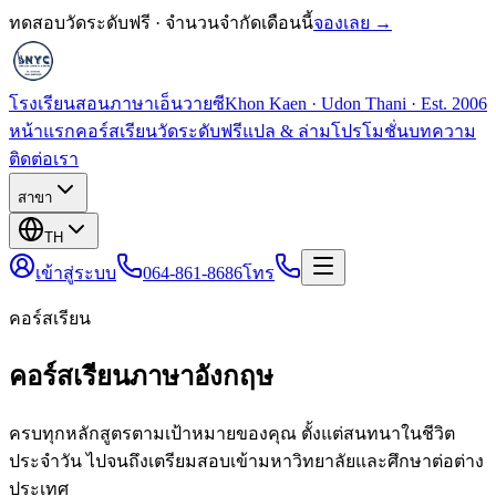
ทดสอบวัดระดับฟรี · จำนวนจำกัดเดือนนี้
จองเลย →
โรงเรียนสอนภาษาเอ็นวายซี
Khon Kaen · Udon Thani · Est. 2006
หน้าแรก
คอร์สเรียน
วัดระดับฟรี
แปล & ล่าม
โปรโมชั่น
บทความ
ติดต่อเรา
สาขา
TH
เข้าสู่ระบบ
064-861-8686
โทร
คอร์สเรียน
คอร์สเรียนภาษาอังกฤษ
ครบทุกหลักสูตรตามเป้าหมายของคุณ ตั้งแต่สนทนาในชีวิต
ประจำวัน ไปจนถึงเตรียมสอบเข้ามหาวิทยาลัยและศึกษาต่อต่าง
ประเทศ