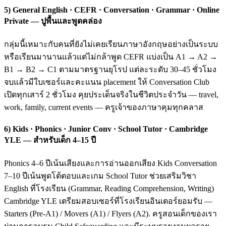
5) General English · CEFR · Conversation · Grammar · Online
Private — ปูพื้นและพูดคล่อง
กลุ่มนี้เหมาะกับคนที่ยังไม่เคยเรียนภาษาอังกฤษอย่างเป็นระบบ
หรือเรียนมานานแล้วแต่ไม่กล้าพูด CEFR แบ่งเป็น A1 → A2 →
B1 → B2 → C1 ตามมาตรฐานยุโรป แต่ละระดับ 30–45 ชั่วโมง
จบแล้วมีใบเซอร์และคะแนน placement ให้ Conversation Club
เปิดทุกเสาร์ 2 ชั่วโมง คุยประเด็นจริงในชีวิตประจำวัน — travel,
work, family, current events — ครูเจ้าของภาษาคุมทุกคลาส
6) Kids · Phonics · Junior Conv · School Tutor · Cambridge
YLE — สำหรับเด็ก 4–15 ปี
Phonics 4–6 ปีเน้นเสียงและการอ่านออกเสียง Kids Conversation
7–10 ปีเน้นพูดโต้ตอบและเกม School Tutor ช่วยเสริมวิชา
English ที่โรงเรียน (Grammar, Reading Comprehension, Writing)
Cambridge YLE เตรียมสอบเซอร์ที่โรงเรียนอินเตอร์ยอมรับ —
Starters (Pre-A1) / Movers (A1) / Flyers (A2). ครูสอนเด็กของเรา