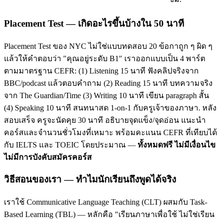
Placement Test — เกิดอะไรขึ้นบ้างใน 50 นาที
Placement Test ของ NYC ไม่ใช่แบบทดสอบ 20 ข้อกาถูก ๆ ผิด ๆ
แล้วให้คำตอบว่า "คุณอยู่ระดับ B1" เราออกแบบเป็น 4 พาร์ต
ตามมาตรฐาน CEFR: (1) Listening 15 นาที ฟังคลิปจริงจาก
BBC/podcast แล้วตอบคำถาม (2) Reading 15 นาที บทความจริง
จาก The Guardian/Time (3) Writing 10 นาที เขียน paragraph สั้น
(4) Speaking 10 นาที สนทนาสด 1-on-1 กับครูเจ้าของภาษา. หลัง
สอบเสร็จ ครูจะนัดคุย 30 นาที อธิบายจุดแข็ง/จุดอ่อน แนะนำ
คอร์สและจำนวนชั่วโมงที่เหมาะ พร้อมคะแนน CEFR ที่เทียบได้
กับ IELTS และ TOEIC โดยประมาณ —
ทั้งหมดฟรี ไม่มีเงื่อนไข
ไม่มีการบังคับสมัครคอร์ส
วิธีสอนของเรา — ทำไมนักเรียนถึงพูดได้จริง
เราใช้ Communicative Language Teaching (CLT) ผสมกับ Task-
Based Learning (TBL) — หลักคือ "เรียนภาษาเพื่อใช้ ไม่ใช่เรียน