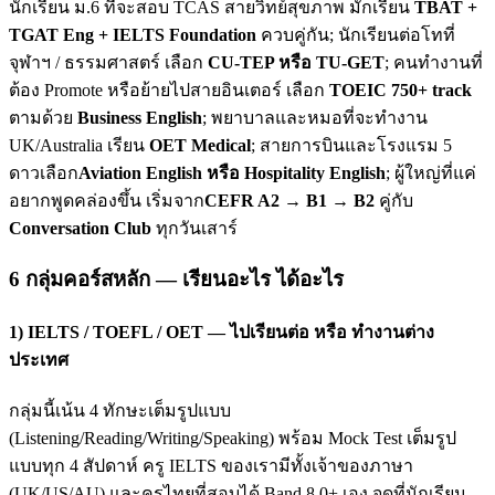
นักเรียน ม.6 ที่จะสอบ TCAS สายวิทย์สุขภาพ มักเรียน
TBAT +
TGAT Eng + IELTS Foundation
ควบคู่กัน; นักเรียนต่อโทที่
จุฬาฯ / ธรรมศาสตร์ เลือก
CU-TEP หรือ TU-GET
; คนทำงานที่
ต้อง Promote หรือย้ายไปสายอินเตอร์ เลือก
TOEIC 750+ track
ตามด้วย
Business English
; พยาบาลและหมอที่จะทำงาน
UK/Australia เรียน
OET Medical
; สายการบินและโรงแรม 5
ดาวเลือก
Aviation English หรือ Hospitality English
; ผู้ใหญ่ที่แค่
อยากพูดคล่องขึ้น เริ่มจาก
CEFR A2 → B1 → B2
คู่กับ
Conversation Club
ทุกวันเสาร์
6 กลุ่มคอร์สหลัก — เรียนอะไร ได้อะไร
1) IELTS / TOEFL / OET — ไปเรียนต่อ หรือ ทำงานต่าง
ประเทศ
กลุ่มนี้เน้น 4 ทักษะเต็มรูปแบบ
(Listening/Reading/Writing/Speaking) พร้อม Mock Test เต็มรูป
แบบทุก 4 สัปดาห์ ครู IELTS ของเรามีทั้งเจ้าของภาษา
(UK/US/AU) และครูไทยที่สอบได้ Band 8.0+ เอง จุดที่นักเรียน