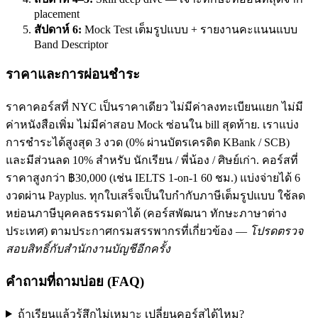
placement
สัปดาห์ 6:
Mock Test เต็มรูปแบบ + รายงานคะแนนแบบ
Band Descriptor
ราคาและการผ่อนชำระ
ราคาคอร์สที่ NYC เป็นราคาเดียว ไม่มีค่าลงทะเบียนแยก ไม่มี
ค่าหนังสือเพิ่ม ไม่มีค่าสอบ Mock ซ่อนใน bill สุดท้าย. เราแบ่ง
การชำระได้สูงสุด 3 งวด (0% ผ่านบัตรเครดิต KBank / SCB)
และมีส่วนลด 10% สำหรับ นักเรียน / พี่น้อง / ศิษย์เก่า. คอร์สที่
ราคาสูงกว่า ฿30,000 (เช่น IELTS 1-on-1 60 ชม.) แบ่งจ่ายได้ 6
งวดผ่าน Payplus. ทุกใบเสร็จเป็นใบกำกับภาษีเต็มรูปแบบ ใช้ลด
หย่อนภาษีบุคคลธรรมดาได้ (คอร์สพัฒนา ทักษะภาษาต่าง
ประเทศ) ตามประกาศกรมสรรพากรที่เกี่ยวข้อง —
โปรดตรวจ
สอบสิทธิ์กับสำนักงานบัญชีอีกครั้ง
คำถามที่ถามบ่อย (FAQ)
ถ้าเรียนแล้วรู้สึกไม่เหมาะ เปลี่ยนคอร์สได้ไหม?