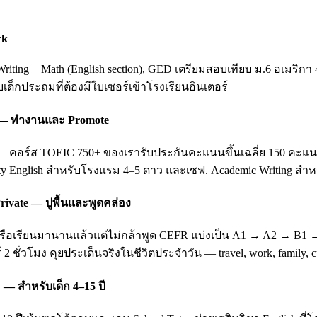
ck
ting + Math (English section), GED เตรียมสอบเทียบ ม.6 อเมริกา 
ับเด็กประถมที่ต้องมีใบเซอร์เข้าโรงเรียนอินเตอร์
ing — ทำงานและ Promote
อร์ส TOEIC 750+ ของเรารับประกันคะแนนขึ้นเฉลี่ย 150 คะแนนหลัง 3
ity English สำหรับโรงแรม 4–5 ดาว และเชฟ. Academic Writing สำหรั
rivate — ปูพื้นและพูดคล่อง
บ หรือเรียนมานานแล้วแต่ไม่กล้าพูด CEFR แบ่งเป็น A1 → A2 → B1
 2 ชั่วโมง คุยประเด็นจริงในชีวิตประจำวัน — travel, work, family
 — สำหรับเด็ก 4–15 ปี