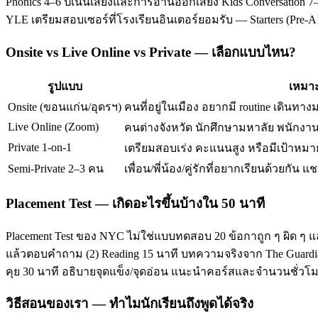
Phonics 4–6 ปีเน้นเสียงและการอ่านออกเสียง Kids Conversation 7–
YLE เตรียมสอบเซอร์ที่โรงเรียนอินเตอร์ยอมรับ — Starters (Pre-
Onsite vs Live Online vs Private — เลือกแบบไหน?
รูปแบบ
เหมาะ
Onsite (ขอนแก่น/อุดรฯ)
คนที่อยู่ในเมือง อยากมี routine เดินทาง
Live Online (Zoom)
คนต่างจังหวัด นักศึกษามหาลัย พนักงานท
Private 1-on-1
เตรียมสอบเร่ง คะแนนสูง หรือมีเป้าหมาย
Semi-Private 2–3 คน
เพื่อน/พี่น้อง/คู่รักที่อยากเรียนด้วยกัน แช
Placement Test — เกิดอะไรขึ้นบ้างใน 50 นาที
Placement Test ของ NYC ไม่ใช่แบบทดสอบ 20 ข้อกาถูก ๆ ผิด ๆ แ
แล้วตอบคำถาม (2) Reading 15 นาที บทความจริงจาก The Guardian/T
คุย 30 นาที อธิบายจุดแข็ง/จุดอ่อน แนะนำคอร์สและจำนวนชั่ว
วิธีสอนของเรา — ทำไมนักเรียนถึงพูดได้จริง