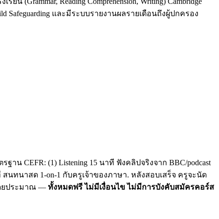
รงเรียน (Grammar, Reading Comprehension, Writing) Cambridge
Child Safeguarding และมีระบบรายงานผลรายเดือนถึงผู้ปกครอง
รฐาน CEFR: (1) Listening 15 นาที ฟังคลิปจริงจาก BBC/podcast
าที สนทนาสด 1-on-1 กับครูเจ้าของภาษา. หลังสอบเสร็จ ครูจะนัด
C โดยประมาณ —
ทั้งหมดฟรี ไม่มีเงื่อนไข ไม่มีการบังคับสมัครคอร์ส