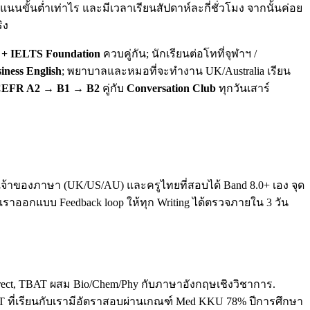
นขั้นต่ำเท่าไร และมีเวลาเรียนสัปดาห์ละกี่ชั่วโมง จากนั้นค่อย
ิง
+ IELTS Foundation
ควบคู่กัน; นักเรียนต่อโทที่จุฬาฯ /
iness English
; พยาบาลและหมอที่จะทำงาน UK/Australia เรียน
EFR A2 → B1 → B2
คู่กับ
Conversation Club
ทุกวันเสาร์
ทั้งเจ้าของภาษา (UK/US/AU) และครูไทยที่สอบได้ Band 8.0+ เอง จุด
. เราออกแบบ Feedback loop ให้ทุก Writing ได้ตรวจภายใน 3 วัน
direct, TBAT ผสม Bio/Chem/Phy กับภาษาอังกฤษเชิงวิชาการ.
T ที่เรียนกับเรามีอัตราสอบผ่านเกณฑ์ Med KKU 78% ปีการศึกษา