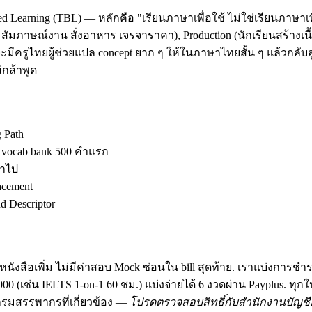
d Learning (TBL) — หลักคือ "เรียนภาษาเพื่อใช้ ไม่ใช่เรียนภาษาเพ
ัมภาษณ์งาน สั่งอาหาร เจรจาราคา), Production (นักเรียนสร้างเนื้อ
มีครูไทยผู้ช่วยแปล concept ยาก ๆ ให้ในภาษาไทยสั้น ๆ แล้วกลับสู
กล้าพูด
g Path
ง vocab bank 500 คำแรก
้าไป
acement
 Descriptor
นังสือเพิ่ม ไม่มีค่าสอบ Mock ซ่อนใน bill สุดท้าย. เราแบ่งการชำ
฿30,000 (เช่น IELTS 1-on-1 60 ชม.) แบ่งจ่ายได้ 6 งวดผ่าน Payplus.
มสรรพากรที่เกี่ยวข้อง —
โปรดตรวจสอบสิทธิ์กับสำนักงานบัญชีอ