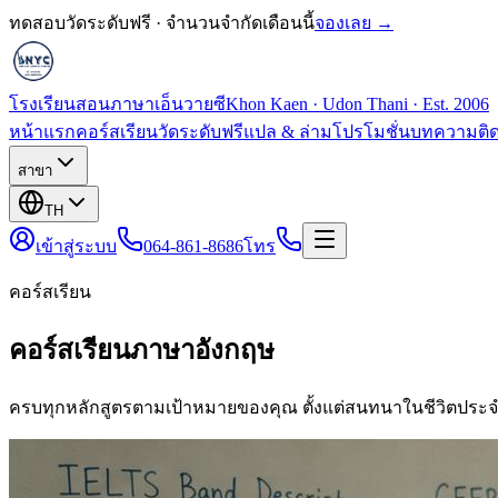
ทดสอบวัดระดับฟรี · จำนวนจำกัดเดือนนี้
จองเลย →
โรงเรียนสอนภาษาเอ็นวายซี
Khon Kaen · Udon Thani · Est. 2006
หน้าแรก
คอร์สเรียน
วัดระดับฟรี
แปล & ล่าม
โปรโมชั่น
บทความ
ติ
สาขา
TH
เข้าสู่ระบบ
064-861-8686
โทร
คอร์สเรียน
คอร์สเรียนภาษาอังกฤษ
ครบทุกหลักสูตรตามเป้าหมายของคุณ ตั้งแต่สนทนาในชีวิตประจ