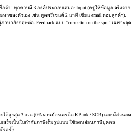
ื่อจำ" ทุกคาบมี 3 องค์ประกอบเสมอ: Input (ครูให้ข้อมูล จริงจาก
หาของตัวเอง เช่น พูดพรีเซนต์ 2 นาที เขียน email ตอบลูกค้า).
่ภาษาอังกฤษต่อ. Feedback แบบ "correction on the spot" เฉพาะจุด
ระได้สูงสุด 3 งวด (0% ผ่านบัตรเครดิต KBank / SCB) และมีส่วนลด
 ทุกใบเสร็จเป็นใบกำกับภาษีเต็มรูปแบบ ใช้ลดหย่อนภาษีบุคคล
ีกครั้ง