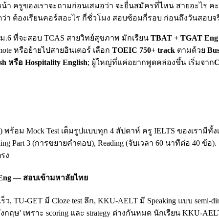
น้า ครูของเราจะถามก่อนเสมอว่า จะยื่นสมัครที่ไหน สายอะไร คะแน
ดว่า ต้องเรียนคอร์สอะไร กี่ชั่วโมง สอบซ้อมกี่รอบ ก่อนถึงวันสอบจร
ยน ม.6 ที่จะสอบ TCAS สายวิทย์สุขภาพ มักเรียน
TBAT + TGAT Eng 
mote หรือย้ายไปสายอินเตอร์ เลือก
TOEIC 750+ track
ตามด้วย
Bus
sh หรือ Hospitality English
; ผู้ใหญ่ที่แค่อยากพูดคล่องขึ้น เริ่มจาก
C
king) พร้อม Mock Test เต็มรูปแบบทุก 4 สัปดาห์ ครู IELTS ของเรามี
king Part 3 (การขยายคำตอบ), Reading (จับเวลา 60 นาทีต่อ 40 ข้อ)
ตรง
 Eng — สอบเข้ามหาลัยไทย
เร็ว, TU-GET มี Cloze test ลึก, KKU-AELT มี Speaking แบบ semi-
ฤษ' เพราะ scoring และ strategy ต่างกันหมด นักเรียน KKU-AEL