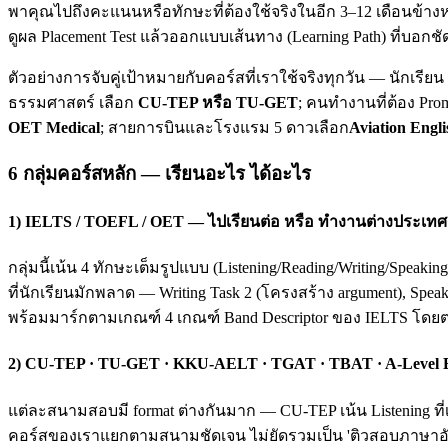
พาคุณไปถึงคะแนนหรือทักษะที่ต้องใช้จริงในอีก 3–12 เดือนข้างห
ดูผล Placement Test แล้วออกแบบเส้นทาง (Learning Path) ที่บอกชั
ตัวอย่างการจับคู่เป้าหมายกับคอร์สที่เราใช้จริงทุกวัน — นักเรี
ธรรมศาสตร์ เลือก
CU-TEP หรือ TU-GET
; คนทำงานที่ต้อง Pro
OET Medical
; สายการบินและโรงแรม 5 ดาวเลือก
Aviation Engli
6 กลุ่มคอร์สหลัก — เรียนอะไร ได้อะไร
1) IELTS / TOEFL / OET — ไปเรียนต่อ หรือ ทำงานต่างประเทศ
กลุ่มนี้เน้น 4 ทักษะเต็มรูปแบบ (Listening/Reading/Writing/Spea
ที่นักเรียนมักพลาด — Writing Task 2 (โครงสร้าง argument), Spea
พร้อมมาร์กตามเกณฑ์ 4 เกณฑ์ Band Descriptor ของ IELTS โดย
2) CU-TEP · TU-GET · KKU-AELT · TGAT · TBAT · A-Level
แต่ละสนามสอบมี format ต่างกันมาก — CU-TEP เน้น Listening ที่
คอร์สของเราแยกตามสนามชัดเจน ไม่ยัดรวมเป็น 'ติวสอบภาษาอังก