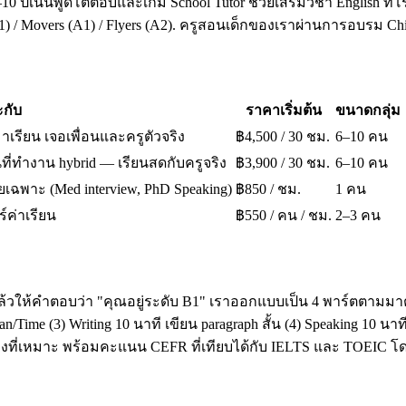
10 ปีเน้นพูดโต้ตอบและเกม School Tutor ช่วยเสริมวิชา English ที่โ
A1) / Movers (A1) / Flyers (A2). ครูสอนเด็กของเราผ่านการอบรม 
กับ
ราคาเริ่มต้น
ขนาดกลุ่ม
มาเรียน เจอเพื่อนและครูตัวจริง
฿4,500 / 30 ชม.
6–10 คน
ี่ทำงาน hybrid — เรียนสดกับครูจริง
฿3,900 / 30 ชม.
6–10 คน
เฉพาะ (Med interview, PhD Speaking)
฿850 / ชม.
1 คน
ร์ค่าเรียน
฿550 / คน / ชม.
2–3 คน
ล้วให้คำตอบว่า "คุณอยู่ระดับ B1" เราออกแบบเป็น 4 พาร์ตตามมาต
ime (3) Writing 10 นาที เขียน paragraph สั้น (4) Speaking 10 น
โมงที่เหมาะ พร้อมคะแนน CEFR ที่เทียบได้กับ IELTS และ TOEI