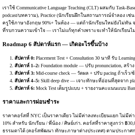
เราใช้ Communicative Language Teaching (CLT) ผสมกับ Task-Base
podcast/บทความ), Practice (นักเรียนฝึกในสถานการณ์จำลอง เช่น ส
ครูใช้ภาษาอังกฤษ 90%+ ในห้อง — แต่ถ้านักเรียนใหม่ยังไม่ทัน จะ
ที่รบกวนความเข้าใจ — เราไม่แก้ทุกคำเพราะจะทำให้นักเรียนไม่
Roadmap 6 สัปดาห์แรก — เกิดอะไรขึ้นบ้าง
สัปดาห์ 0:
Placement Test + Consultation 30 นาที รับ Learnin
สัปดาห์ 1–2:
Foundation module — ปรับ pronunciation, สร้า
สัปดาห์ 3:
Mid-course check — วัดผล + ปรับ pacing ถ้าเร็ว/ช
สัปดาห์ 4–5:
Skill deep dive — เจาะทักษะที่อ่อนที่สุดจาก pl
สัปดาห์ 6:
Mock Test เต็มรูปแบบ + รายงานคะแนนแบบ Band
ราคาและการผ่อนชำระ
ราคาคอร์สที่ NYC เป็นราคาเดียว ไม่มีค่าลงทะเบียนแยก ไม่มีค่าห
10% สำหรับ นักเรียน / พี่น้อง / ศิษย์เก่า. คอร์สที่ราคาสูงกว่า 
ธรรมดาได้ (คอร์สพัฒนา ทักษะภาษาต่างประเทศ) ตามประกาศกร