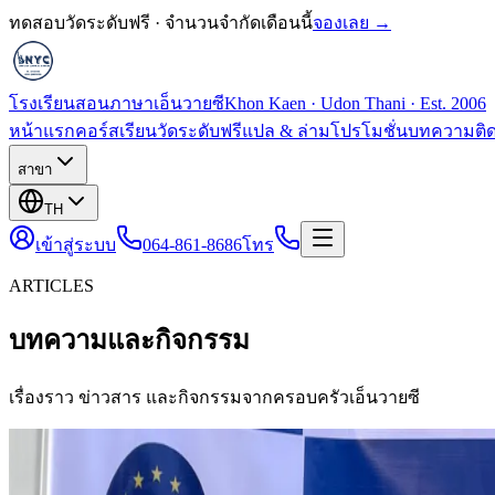
ทดสอบวัดระดับฟรี · จำนวนจำกัดเดือนนี้
จองเลย →
โรงเรียนสอนภาษาเอ็นวายซี
Khon Kaen · Udon Thani · Est. 2006
หน้าแรก
คอร์สเรียน
วัดระดับฟรี
แปล & ล่าม
โปรโมชั่น
บทความ
ติ
สาขา
TH
เข้าสู่ระบบ
064-861-8686
โทร
ARTICLES
บทความและกิจกรรม
เรื่องราว ข่าวสาร และกิจกรรมจากครอบครัวเอ็นวายซี