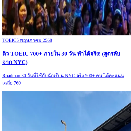
TOEIC
5 พฤษภาคม 2568
ติว TOEIC 700+ ภายใน 30 วัน ทำได้จริง! (สูตรลับ
จาก NYC)
Roadmap 30 วันที่ใช้กับนักเรียน NYC จริง 500+ คน ได้คะแนน
เฉลี่ย 760