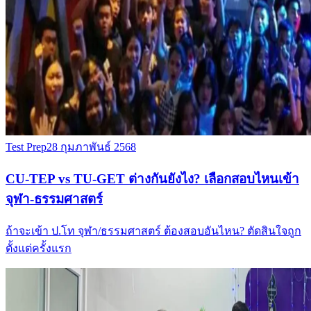
Test Prep
28 กุมภาพันธ์ 2568
CU-TEP vs TU-GET ต่างกันยังไง? เลือกสอบไหนเข้า
จุฬา-ธรรมศาสตร์
ถ้าจะเข้า ป.โท จุฬา/ธรรมศาสตร์ ต้องสอบอันไหน? ตัดสินใจถูก
ตั้งแต่ครั้งแรก