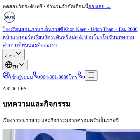
ทดสอบวัดระดับฟรี · จำนวนจำกัดเดือนนี้
จองเลย →
โรงเรียนสอนภาษาเอ็นวายซี
Khon Kaen · Udon Thani · Est. 2006
หน้าแรก
คอร์สเรียน
วัดระดับฟรี
แปล & ล่าม
โปรโมชั่น
บทความ
คำถามที่พบบ่อย
ติดต่อเรา
สาขา
TH
เข้าสู่ระบบ
064-861-8686
โทร
ARTICLES
บทความและกิจกรรม
เรื่องราว ข่าวสาร และกิจกรรมจากครอบครัวเอ็นวายซี