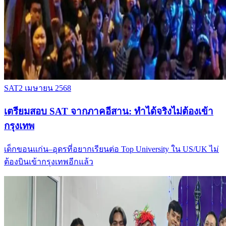
SAT
2 เมษายน 2568
เตรียมสอบ SAT จากภาคอีสาน: ทำได้จริงไม่ต้องเข้า
กรุงเทพ
เด็กขอนแก่น–อุดรที่อยากเรียนต่อ Top University ใน US/UK ไม่
ต้องบินเข้ากรุงเทพอีกแล้ว