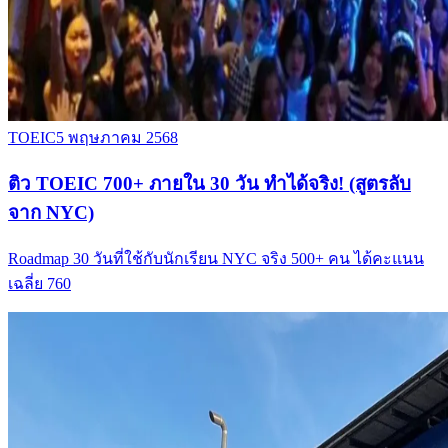
TOEIC
5 พฤษภาคม 2568
ติว TOEIC 700+ ภายใน 30 วัน ทำได้จริง! (สูตรลับ
จาก NYC)
Roadmap 30 วันที่ใช้กับนักเรียน NYC จริง 500+ คน ได้คะแนน
เฉลี่ย 760