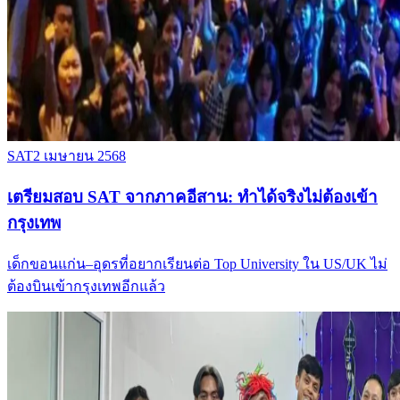
SAT
2 เมษายน 2568
เตรียมสอบ SAT จากภาคอีสาน: ทำได้จริงไม่ต้องเข้า
กรุงเทพ
เด็กขอนแก่น–อุดรที่อยากเรียนต่อ Top University ใน US/UK ไม่
ต้องบินเข้ากรุงเทพอีกแล้ว