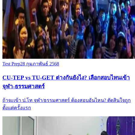
Test Prep
28 กุมภาพันธ์ 2568
CU-TEP vs TU-GET ต่างกันยังไง? เลือกสอบไหนเข้า
จุฬา-ธรรมศาสตร์
ถ้าจะเข้า ป.โท จุฬา/ธรรมศาสตร์ ต้องสอบอันไหน? ตัดสินใจถูก
ตั้งแต่ครั้งแรก