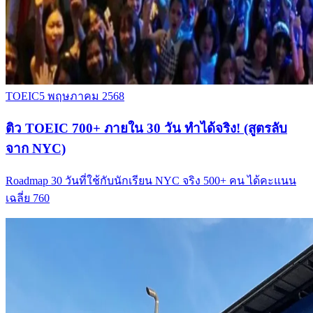
TOEIC
5 พฤษภาคม 2568
ติว TOEIC 700+ ภายใน 30 วัน ทำได้จริง! (สูตรลับ
จาก NYC)
Roadmap 30 วันที่ใช้กับนักเรียน NYC จริง 500+ คน ได้คะแนน
เฉลี่ย 760