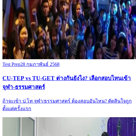
Test Prep
28 กุมภาพันธ์ 2568
CU-TEP vs TU-GET ต่างกันยังไง? เลือกสอบไหนเข้า
จุฬา-ธรรมศาสตร์
ถ้าจะเข้า ป.โท จุฬา/ธรรมศาสตร์ ต้องสอบอันไหน? ตัดสินใจถูก
ตั้งแต่ครั้งแรก