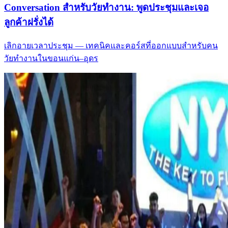
Conversation สำหรับวัยทำงาน: พูดประชุมและเจอ
ลูกค้าฝรั่งได้
เลิกอายเวลาประชุม — เทคนิคและคอร์สที่ออกแบบสำหรับคน
วัยทำงานในขอนแก่น–อุดร