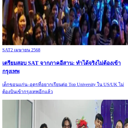
SAT
2 เมษายน 2568
เตรียมสอบ SAT จากภาคอีสาน: ทำได้จริงไม่ต้องเข้า
กรุงเทพ
เด็กขอนแก่น–อุดรที่อยากเรียนต่อ Top University ใน US/UK ไม่
ต้องบินเข้ากรุงเทพอีกแล้ว