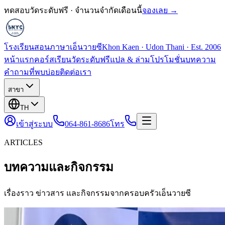
ทดสอบวัดระดับฟรี · จำนวนจำกัดเดือนนี้
จองเลย →
โรงเรียนสอนภาษาเอ็นวายซี
Khon Kaen · Udon Thani · Est. 2006
หน้าแรก
คอร์สเรียน
วัดระดับฟรี
แปล & ล่าม
โปรโมชั่น
บทความ
คำถามที่พบบ่อย
ติดต่อเรา
สาขา
TH
เข้าสู่ระบบ
064-861-8686
โทร
ARTICLES
บทความและกิจกรรม
เรื่องราว ข่าวสาร และกิจกรรมจากครอบครัวเอ็นวายซี