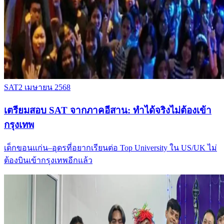
SAT
2 เมษายน 2568
เตรียมสอบ SAT จากภาคอีสาน: ทำได้จริงไม่ต้องเข้า
กรุงเทพ
เด็กขอนแก่น–อุดรที่อยากเรียนต่อ Top University ใน US/UK ไม่
ต้องบินเข้ากรุงเทพอีกแล้ว