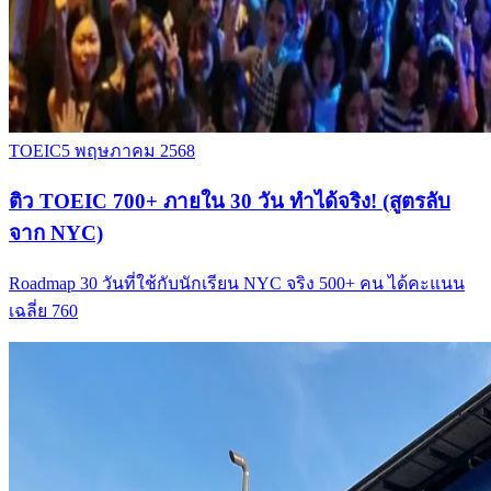
TOEIC
5 พฤษภาคม 2568
ติว TOEIC 700+ ภายใน 30 วัน ทำได้จริง! (สูตรลับ
จาก NYC)
Roadmap 30 วันที่ใช้กับนักเรียน NYC จริง 500+ คน ได้คะแนน
เฉลี่ย 760