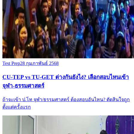
Test Prep
28 กุมภาพันธ์ 2568
CU-TEP vs TU-GET ต่างกันยังไง? เลือกสอบไหนเข้า
จุฬา-ธรรมศาสตร์
ถ้าจะเข้า ป.โท จุฬา/ธรรมศาสตร์ ต้องสอบอันไหน? ตัดสินใจถูก
ตั้งแต่ครั้งแรก