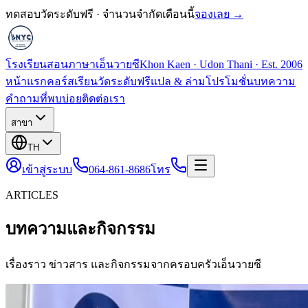
ทดสอบวัดระดับฟรี · จำนวนจำกัดเดือนนี้
จองเลย →
โรงเรียนสอนภาษาเอ็นวายซี
Khon Kaen · Udon Thani · Est. 2006
หน้าแรก
คอร์สเรียน
วัดระดับฟรี
แปล & ล่าม
โปรโมชั่น
บทความ
คำถามที่พบบ่อย
ติดต่อเรา
สาขา
TH
เข้าสู่ระบบ
064-861-8686
โทร
ARTICLES
บทความและกิจกรรม
เรื่องราว ข่าวสาร และกิจกรรมจากครอบครัวเอ็นวายซี