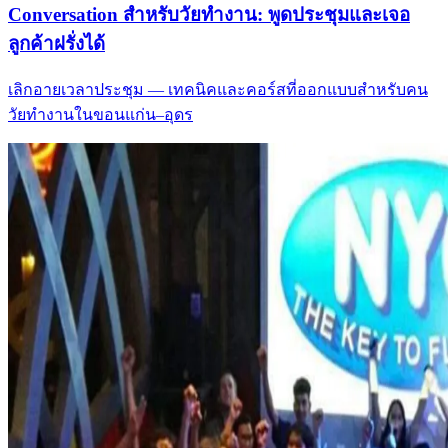
Conversation สำหรับวัยทำงาน: พูดประชุมและเจอ
ลูกค้าฝรั่งได้
เลิกอายเวลาประชุม — เทคนิคและคอร์สที่ออกแบบสำหรับคน
วัยทำงานในขอนแก่น–อุดร