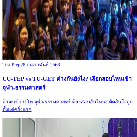
Test Prep
28 กุมภาพันธ์ 2568
CU-TEP vs TU-GET ต่างกันยังไง? เลือกสอบไหนเข้า
จุฬา-ธรรมศาสตร์
ถ้าจะเข้า ป.โท จุฬา/ธรรมศาสตร์ ต้องสอบอันไหน? ตัดสินใจถูก
ตั้งแต่ครั้งแรก