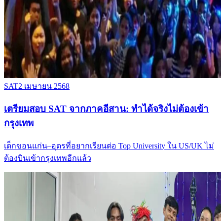
SAT
2 เมษายน 2568
เตรียมสอบ SAT จากภาคอีสาน: ทำได้จริงไม่ต้องเข้า
กรุงเทพ
เด็กขอนแก่น–อุดรที่อยากเรียนต่อ Top University ใน US/UK ไม่
ต้องบินเข้ากรุงเทพอีกแล้ว