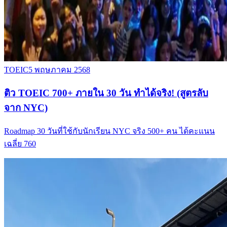
TOEIC
5 พฤษภาคม 2568
ติว TOEIC 700+ ภายใน 30 วัน ทำได้จริง! (สูตรลับ
จาก NYC)
Roadmap 30 วันที่ใช้กับนักเรียน NYC จริง 500+ คน ได้คะแนน
เฉลี่ย 760