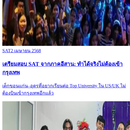
SAT
2 เมษายน 2568
เตรียมสอบ SAT จากภาคอีสาน: ทำได้จริงไม่ต้องเข้า
กรุงเทพ
เด็กขอนแก่น–อุดรที่อยากเรียนต่อ Top University ใน US/UK ไม่
ต้องบินเข้ากรุงเทพอีกแล้ว