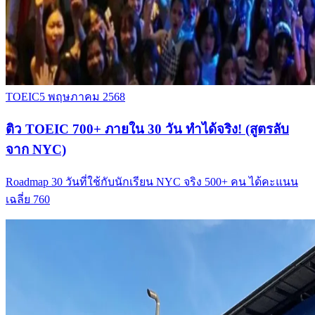
TOEIC
5 พฤษภาคม 2568
ติว TOEIC 700+ ภายใน 30 วัน ทำได้จริง! (สูตรลับ
จาก NYC)
Roadmap 30 วันที่ใช้กับนักเรียน NYC จริง 500+ คน ได้คะแนน
เฉลี่ย 760