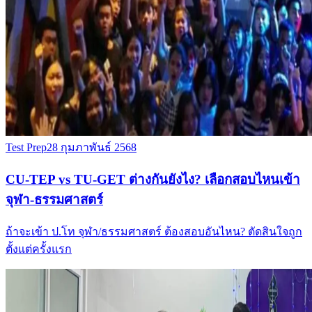
Test Prep
28 กุมภาพันธ์ 2568
CU-TEP vs TU-GET ต่างกันยังไง? เลือกสอบไหนเข้า
จุฬา-ธรรมศาสตร์
ถ้าจะเข้า ป.โท จุฬา/ธรรมศาสตร์ ต้องสอบอันไหน? ตัดสินใจถูก
ตั้งแต่ครั้งแรก