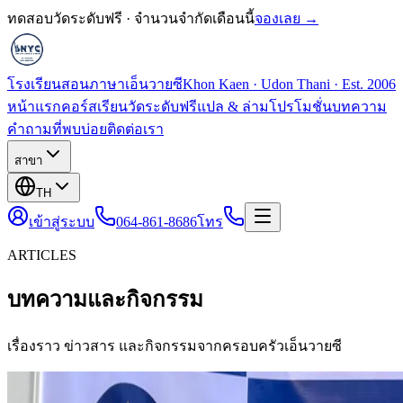
ทดสอบวัดระดับฟรี · จำนวนจำกัดเดือนนี้
จองเลย →
โรงเรียนสอนภาษาเอ็นวายซี
Khon Kaen · Udon Thani · Est. 2006
หน้าแรก
คอร์สเรียน
วัดระดับฟรี
แปล & ล่าม
โปรโมชั่น
บทความ
คำถามที่พบบ่อย
ติดต่อเรา
สาขา
TH
เข้าสู่ระบบ
064-861-8686
โทร
ARTICLES
บทความและกิจกรรม
เรื่องราว ข่าวสาร และกิจกรรมจากครอบครัวเอ็นวายซี