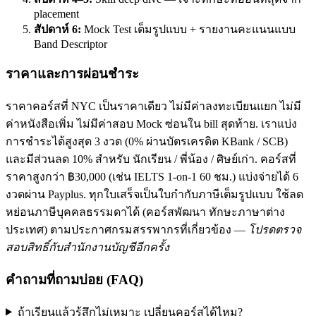
placement
สัปดาห์ 6:
Mock Test เต็มรูปแบบ + รายงานคะแนนแบบ
Band Descriptor
ราคาและการผ่อนชำระ
ราคาคอร์สที่ NYC เป็นราคาเดียว ไม่มีค่าลงทะเบียนแยก ไม่มี
ค่าหนังสือเพิ่ม ไม่มีค่าสอบ Mock ซ่อนใน bill สุดท้าย. เราแบ่ง
การชำระได้สูงสุด 3 งวด (0% ผ่านบัตรเครดิต KBank / SCB)
และมีส่วนลด 10% สำหรับ นักเรียน / พี่น้อง / ศิษย์เก่า. คอร์สที่
ราคาสูงกว่า ฿30,000 (เช่น IELTS 1-on-1 60 ชม.) แบ่งจ่ายได้ 6
งวดผ่าน Payplus. ทุกใบเสร็จเป็นใบกำกับภาษีเต็มรูปแบบ ใช้ลด
หย่อนภาษีบุคคลธรรมดาได้ (คอร์สพัฒนา ทักษะภาษาต่าง
ประเทศ) ตามประกาศกรมสรรพากรที่เกี่ยวข้อง —
โปรดตรวจ
สอบสิทธิ์กับสำนักงานบัญชีอีกครั้ง
คำถามที่ถามบ่อย (FAQ)
ถ้าเรียนแล้วรู้สึกไม่เหมาะ เปลี่ยนคอร์สได้ไหม?