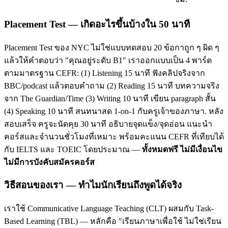
Placement Test — เกิดอะไรขึ้นบ้างใน 50 นาที
Placement Test ของ NYC ไม่ใช่แบบทดสอบ 20 ข้อกาถูก ๆ ผิด ๆ
แล้วให้คำตอบว่า "คุณอยู่ระดับ B1" เราออกแบบเป็น 4 พาร์ต
ตามมาตรฐาน CEFR: (1) Listening 15 นาที ฟังคลิปจริงจาก
BBC/podcast แล้วตอบคำถาม (2) Reading 15 นาที บทความจริง
จาก The Guardian/Time (3) Writing 10 นาที เขียน paragraph สั้น
(4) Speaking 10 นาที สนทนาสด 1-on-1 กับครูเจ้าของภาษา. หลัง
สอบเสร็จ ครูจะนัดคุย 30 นาที อธิบายจุดแข็ง/จุดอ่อน แนะนำ
คอร์สและจำนวนชั่วโมงที่เหมาะ พร้อมคะแนน CEFR ที่เทียบได้
กับ IELTS และ TOEIC โดยประมาณ —
ทั้งหมดฟรี ไม่มีเงื่อนไข
ไม่มีการบังคับสมัครคอร์ส
วิธีสอนของเรา — ทำไมนักเรียนถึงพูดได้จริง
เราใช้ Communicative Language Teaching (CLT) ผสมกับ Task-
Based Learning (TBL) — หลักคือ "เรียนภาษาเพื่อใช้ ไม่ใช่เรียน