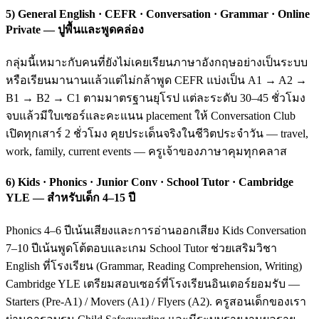
5) General English · CEFR · Conversation · Grammar · Online
Private — ปูพื้นและพูดคล่อง
กลุ่มนี้เหมาะกับคนที่ยังไม่เคยเรียนภาษาอังกฤษอย่างเป็นระบบ
หรือเรียนมานานแล้วแต่ไม่กล้าพูด CEFR แบ่งเป็น A1 → A2 →
B1 → B2 → C1 ตามมาตรฐานยุโรป แต่ละระดับ 30–45 ชั่วโมง
จบแล้วมีใบเซอร์และคะแนน placement ให้ Conversation Club
เปิดทุกเสาร์ 2 ชั่วโมง คุยประเด็นจริงในชีวิตประจำวัน — travel,
work, family, current events — ครูเจ้าของภาษาคุมทุกคลาส
6) Kids · Phonics · Junior Conv · School Tutor · Cambridge
YLE — สำหรับเด็ก 4–15 ปี
Phonics 4–6 ปีเน้นเสียงและการอ่านออกเสียง Kids Conversation
7–10 ปีเน้นพูดโต้ตอบและเกม School Tutor ช่วยเสริมวิชา
English ที่โรงเรียน (Grammar, Reading Comprehension, Writing)
Cambridge YLE เตรียมสอบเซอร์ที่โรงเรียนอินเตอร์ยอมรับ —
Starters (Pre-A1) / Movers (A1) / Flyers (A2). ครูสอนเด็กของเรา