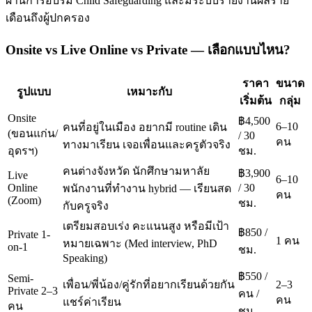
ผ่านการอบรม Child Safeguarding และมีระบบรายงานผลราย
เดือนถึงผู้ปกครอง
Onsite vs Live Online vs Private — เลือกแบบไหน?
ราคา
ขนาด
รูปแบบ
เหมาะกับ
เริ่มต้น
กลุ่ม
Onsite
฿4,500
6–10
คนที่อยู่ในเมือง อยากมี routine เดิน
(ขอนแก่น/
/ 30
คน
ทางมาเรียน เจอเพื่อนและครูตัวจริง
อุดรฯ)
ชม.
คนต่างจังหวัด นักศึกษามหาลัย
฿3,900
Live
6–10
Online
/ 30
พนักงานที่ทำงาน hybrid — เรียนสด
คน
(Zoom)
ชม.
กับครูจริง
เตรียมสอบเร่ง คะแนนสูง หรือมีเป้า
฿850 /
Private 1-
1 คน
หมายเฉพาะ (Med interview, PhD
on-1
ชม.
Speaking)
฿550 /
Semi-
เพื่อน/พี่น้อง/คู่รักที่อยากเรียนด้วยกัน
2–3
Private 2–3
คน /
คน
แชร์ค่าเรียน
คน
ชม.