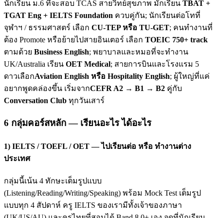
นักเรียน ม.6 ที่จะสอบ TCAS สายวิทย์สุขภาพ มักเรียน
TBAT +
TGAT Eng + IELTS Foundation
ควบคู่กัน; นักเรียนต่อโทที่
จุฬาฯ / ธรรมศาสตร์ เลือก
CU-TEP หรือ TU-GET
; คนทำงานที่
ต้อง Promote หรือย้ายไปสายอินเตอร์ เลือก
TOEIC 750+ track
ตามด้วย
Business English
; พยาบาลและหมอที่จะทำงาน
UK/Australia เรียน
OET Medical
; สายการบินและโรงแรม 5
ดาวเลือก
Aviation English หรือ Hospitality English
; ผู้ใหญ่ที่แค่
อยากพูดคล่องขึ้น เริ่มจาก
CEFR A2 → B1 → B2
คู่กับ
Conversation Club
ทุกวันเสาร์
6 กลุ่มคอร์สหลัก — เรียนอะไร ได้อะไร
1) IELTS / TOEFL / OET — ไปเรียนต่อ หรือ ทำงานต่าง
ประเทศ
กลุ่มนี้เน้น 4 ทักษะเต็มรูปแบบ
(Listening/Reading/Writing/Speaking) พร้อม Mock Test เต็มรูป
แบบทุก 4 สัปดาห์ ครู IELTS ของเรามีทั้งเจ้าของภาษา
(UK/US/AU) และครูไทยที่สอบได้ Band 8.0+ เอง จุดที่นักเรียน