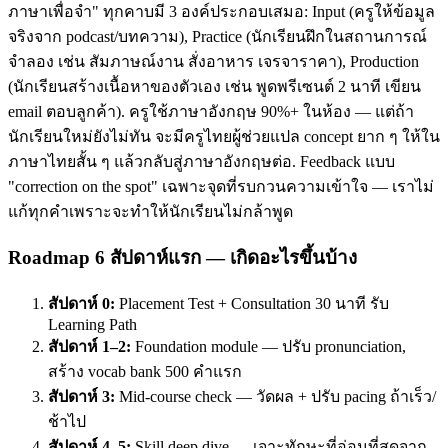
ภาษาเพื่อจำ" ทุกคาบมี 3 องค์ประกอบเสมอ: Input (ครูให้ข้อมูล
จริงจาก podcast/บทความ), Practice (นักเรียนฝึกในสถานการณ์
จำลอง เช่น สัมภาษณ์งาน สั่งอาหาร เจรจาราคา), Production
(นักเรียนสร้างเนื้อหาของตัวเอง เช่น พูดพรีเซนต์ 2 นาที เขียน
email ตอบลูกค้า). ครูใช้ภาษาอังกฤษ 90%+ ในห้อง — แต่ถ้า
นักเรียนใหม่ยังไม่ทัน จะมีครูไทยผู้ช่วยแปล concept ยาก ๆ ให้ใน
ภาษาไทยสั้น ๆ แล้วกลับสู่ภาษาอังกฤษต่อ. Feedback แบบ
"correction on the spot" เฉพาะจุดที่รบกวนความเข้าใจ — เราไม่
แก้ทุกคำเพราะจะทำให้นักเรียนไม่กล้าพูด
Roadmap 6 สัปดาห์แรก — เกิดอะไรขึ้นบ้าง
สัปดาห์ 0:
Placement Test + Consultation 30 นาที รับ
Learning Path
สัปดาห์ 1–2:
Foundation module — ปรับ pronunciation,
สร้าง vocab bank 500 คำแรก
สัปดาห์ 3:
Mid-course check — วัดผล + ปรับ pacing ถ้าเร็ว/
ช้าไป
สัปดาห์ 4–5:
Skill deep dive — เจาะทักษะที่อ่อนที่สุดจาก