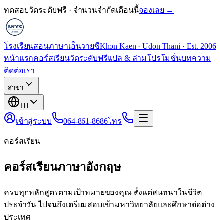
ทดสอบวัดระดับฟรี · จำนวนจำกัดเดือนนี้
จองเลย →
โรงเรียนสอนภาษาเอ็นวายซี
Khon Kaen · Udon Thani · Est. 2006
หน้าแรก
คอร์สเรียน
วัดระดับฟรี
แปล & ล่าม
โปรโมชั่น
บทความ
ติดต่อเรา
สาขา
TH
เข้าสู่ระบบ
064-861-8686
โทร
คอร์สเรียน
คอร์สเรียนภาษาอังกฤษ
ครบทุกหลักสูตรตามเป้าหมายของคุณ ตั้งแต่สนทนาในชีวิต
ประจำวัน ไปจนถึงเตรียมสอบเข้ามหาวิทยาลัยและศึกษาต่อต่าง
ประเทศ