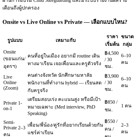
ผ่านการอบรม Child Safeguarding และมีระบบรายงานผลราย
เดือนถึงผู้ปกครอง
Onsite vs Live Online vs Private — เลือกแบบไหน?
ราคา
ขนาด
รูปแบบ
เหมาะกับ
เริ่มต้น
กลุ่ม
Onsite
฿4,500
6–10
คนที่อยู่ในเมือง อยากมี routine เดิน
(ขอนแก่น/
/ 30
คน
ทางมาเรียน เจอเพื่อนและครูตัวจริง
อุดรฯ)
ชม.
คนต่างจังหวัด นักศึกษามหาลัย
฿3,900
Live
6–10
Online
/ 30
พนักงานที่ทำงาน hybrid — เรียนสด
คน
(Zoom)
ชม.
กับครูจริง
เตรียมสอบเร่ง คะแนนสูง หรือมีเป้า
฿850 /
Private 1-
1 คน
หมายเฉพาะ (Med interview, PhD
on-1
ชม.
Speaking)
฿550 /
Semi-
เพื่อน/พี่น้อง/คู่รักที่อยากเรียนด้วยกัน
2–3
Private 2–3
คน /
คน
แชร์ค่าเรียน
คน
ชม.