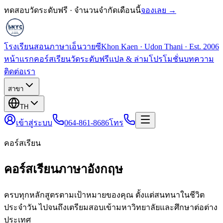
ทดสอบวัดระดับฟรี · จำนวนจำกัดเดือนนี้
จองเลย →
โรงเรียนสอนภาษาเอ็นวายซี
Khon Kaen · Udon Thani · Est. 2006
หน้าแรก
คอร์สเรียน
วัดระดับฟรี
แปล & ล่าม
โปรโมชั่น
บทความ
ติดต่อเรา
สาขา
TH
เข้าสู่ระบบ
064-861-8686
โทร
คอร์สเรียน
คอร์สเรียนภาษาอังกฤษ
ครบทุกหลักสูตรตามเป้าหมายของคุณ ตั้งแต่สนทนาในชีวิต
ประจำวัน ไปจนถึงเตรียมสอบเข้ามหาวิทยาลัยและศึกษาต่อต่าง
ประเทศ