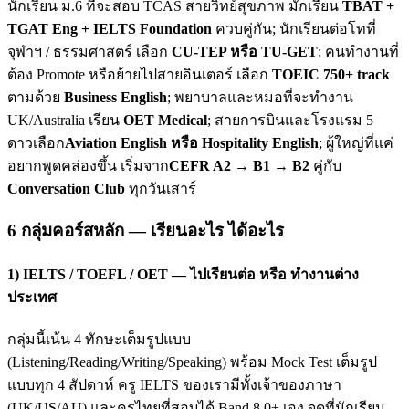
นักเรียน ม.6 ที่จะสอบ TCAS สายวิทย์สุขภาพ มักเรียน
TBAT +
TGAT Eng + IELTS Foundation
ควบคู่กัน; นักเรียนต่อโทที่
จุฬาฯ / ธรรมศาสตร์ เลือก
CU-TEP หรือ TU-GET
; คนทำงานที่
ต้อง Promote หรือย้ายไปสายอินเตอร์ เลือก
TOEIC 750+ track
ตามด้วย
Business English
; พยาบาลและหมอที่จะทำงาน
UK/Australia เรียน
OET Medical
; สายการบินและโรงแรม 5
ดาวเลือก
Aviation English หรือ Hospitality English
; ผู้ใหญ่ที่แค่
อยากพูดคล่องขึ้น เริ่มจาก
CEFR A2 → B1 → B2
คู่กับ
Conversation Club
ทุกวันเสาร์
6 กลุ่มคอร์สหลัก — เรียนอะไร ได้อะไร
1) IELTS / TOEFL / OET — ไปเรียนต่อ หรือ ทำงานต่าง
ประเทศ
กลุ่มนี้เน้น 4 ทักษะเต็มรูปแบบ
(Listening/Reading/Writing/Speaking) พร้อม Mock Test เต็มรูป
แบบทุก 4 สัปดาห์ ครู IELTS ของเรามีทั้งเจ้าของภาษา
(UK/US/AU) และครูไทยที่สอบได้ Band 8.0+ เอง จุดที่นักเรียน