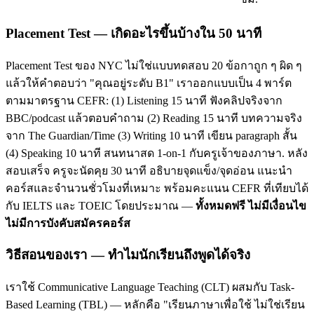
Placement Test — เกิดอะไรขึ้นบ้างใน 50 นาที
Placement Test ของ NYC ไม่ใช่แบบทดสอบ 20 ข้อกาถูก ๆ ผิด ๆ
แล้วให้คำตอบว่า "คุณอยู่ระดับ B1" เราออกแบบเป็น 4 พาร์ต
ตามมาตรฐาน CEFR: (1) Listening 15 นาที ฟังคลิปจริงจาก
BBC/podcast แล้วตอบคำถาม (2) Reading 15 นาที บทความจริง
จาก The Guardian/Time (3) Writing 10 นาที เขียน paragraph สั้น
(4) Speaking 10 นาที สนทนาสด 1-on-1 กับครูเจ้าของภาษา. หลัง
สอบเสร็จ ครูจะนัดคุย 30 นาที อธิบายจุดแข็ง/จุดอ่อน แนะนำ
คอร์สและจำนวนชั่วโมงที่เหมาะ พร้อมคะแนน CEFR ที่เทียบได้
กับ IELTS และ TOEIC โดยประมาณ —
ทั้งหมดฟรี ไม่มีเงื่อนไข
ไม่มีการบังคับสมัครคอร์ส
วิธีสอนของเรา — ทำไมนักเรียนถึงพูดได้จริง
เราใช้ Communicative Language Teaching (CLT) ผสมกับ Task-
Based Learning (TBL) — หลักคือ "เรียนภาษาเพื่อใช้ ไม่ใช่เรียน