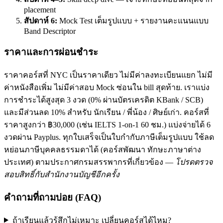
placement
สัปดาห์ 6:
Mock Test เต็มรูปแบบ + รายงานคะแนนแบบ
Band Descriptor
ราคาและการผ่อนชำระ
ราคาคอร์สที่ NYC เป็นราคาเดียว ไม่มีค่าลงทะเบียนแยก ไม่มี
ค่าหนังสือเพิ่ม ไม่มีค่าสอบ Mock ซ่อนใน bill สุดท้าย. เราแบ่ง
การชำระได้สูงสุด 3 งวด (0% ผ่านบัตรเครดิต KBank / SCB)
และมีส่วนลด 10% สำหรับ นักเรียน / พี่น้อง / ศิษย์เก่า. คอร์สที่
ราคาสูงกว่า ฿30,000 (เช่น IELTS 1-on-1 60 ชม.) แบ่งจ่ายได้ 6
งวดผ่าน Payplus. ทุกใบเสร็จเป็นใบกำกับภาษีเต็มรูปแบบ ใช้ลด
หย่อนภาษีบุคคลธรรมดาได้ (คอร์สพัฒนา ทักษะภาษาต่าง
ประเทศ) ตามประกาศกรมสรรพากรที่เกี่ยวข้อง —
โปรดตรวจ
สอบสิทธิ์กับสำนักงานบัญชีอีกครั้ง
คำถามที่ถามบ่อย (FAQ)
ถ้าเรียนแล้วรู้สึกไม่เหมาะ เปลี่ยนคอร์สได้ไหม?