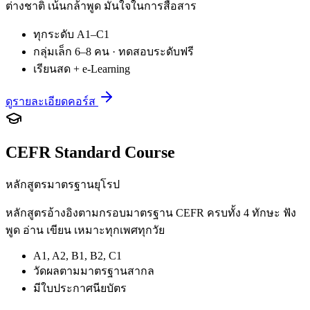
ต่างชาติ เน้นกล้าพูด มั่นใจในการสื่อสาร
ทุกระดับ A1–C1
กลุ่มเล็ก 6–8 คน · ทดสอบระดับฟรี
เรียนสด + e-Learning
ดูรายละเอียดคอร์ส
CEFR Standard Course
หลักสูตรมาตรฐานยุโรป
หลักสูตรอ้างอิงตามกรอบมาตรฐาน CEFR ครบทั้ง 4 ทักษะ ฟัง
พูด อ่าน เขียน เหมาะทุกเพศทุกวัย
A1, A2, B1, B2, C1
วัดผลตามมาตรฐานสากล
มีใบประกาศนียบัตร