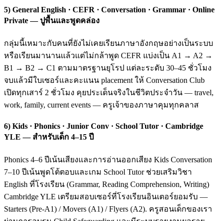
5) General English · CEFR · Conversation · Grammar · Online
Private — ปูพื้นและพูดคล่อง
กลุ่มนี้เหมาะกับคนที่ยังไม่เคยเรียนภาษาอังกฤษอย่างเป็นระบบ
หรือเรียนมานานแล้วแต่ไม่กล้าพูด CEFR แบ่งเป็น A1 → A2 →
B1 → B2 → C1 ตามมาตรฐานยุโรป แต่ละระดับ 30–45 ชั่วโมง
จบแล้วมีใบเซอร์และคะแนน placement ให้ Conversation Club
เปิดทุกเสาร์ 2 ชั่วโมง คุยประเด็นจริงในชีวิตประจำวัน — travel,
work, family, current events — ครูเจ้าของภาษาคุมทุกคลาส
6) Kids · Phonics · Junior Conv · School Tutor · Cambridge
YLE — สำหรับเด็ก 4–15 ปี
Phonics 4–6 ปีเน้นเสียงและการอ่านออกเสียง Kids Conversation
7–10 ปีเน้นพูดโต้ตอบและเกม School Tutor ช่วยเสริมวิชา
English ที่โรงเรียน (Grammar, Reading Comprehension, Writing)
Cambridge YLE เตรียมสอบเซอร์ที่โรงเรียนอินเตอร์ยอมรับ —
Starters (Pre-A1) / Movers (A1) / Flyers (A2). ครูสอนเด็กของเรา