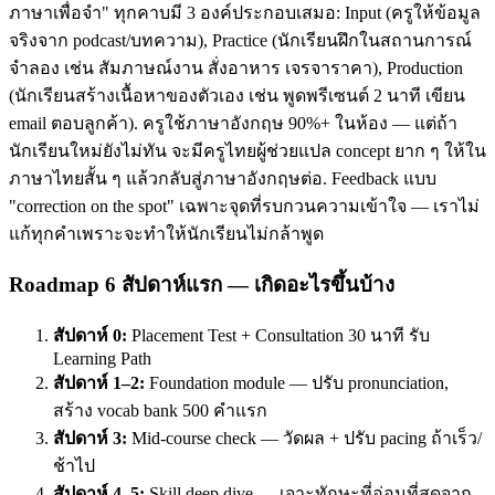
ภาษาเพื่อจำ" ทุกคาบมี 3 องค์ประกอบเสมอ: Input (ครูให้ข้อมูล
จริงจาก podcast/บทความ), Practice (นักเรียนฝึกในสถานการณ์
จำลอง เช่น สัมภาษณ์งาน สั่งอาหาร เจรจาราคา), Production
(นักเรียนสร้างเนื้อหาของตัวเอง เช่น พูดพรีเซนต์ 2 นาที เขียน
email ตอบลูกค้า). ครูใช้ภาษาอังกฤษ 90%+ ในห้อง — แต่ถ้า
นักเรียนใหม่ยังไม่ทัน จะมีครูไทยผู้ช่วยแปล concept ยาก ๆ ให้ใน
ภาษาไทยสั้น ๆ แล้วกลับสู่ภาษาอังกฤษต่อ. Feedback แบบ
"correction on the spot" เฉพาะจุดที่รบกวนความเข้าใจ — เราไม่
แก้ทุกคำเพราะจะทำให้นักเรียนไม่กล้าพูด
Roadmap 6 สัปดาห์แรก — เกิดอะไรขึ้นบ้าง
สัปดาห์ 0:
Placement Test + Consultation 30 นาที รับ
Learning Path
สัปดาห์ 1–2:
Foundation module — ปรับ pronunciation,
สร้าง vocab bank 500 คำแรก
สัปดาห์ 3:
Mid-course check — วัดผล + ปรับ pacing ถ้าเร็ว/
ช้าไป
สัปดาห์ 4–5:
Skill deep dive — เจาะทักษะที่อ่อนที่สุดจาก