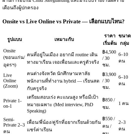
ผ่านการอบรม Child Safeguarding และมีระบบรายงานผลราย
เดือนถึงผู้ปกครอง
Onsite vs Live Online vs Private — เลือกแบบไหน?
ราคา
ขนาด
รูปแบบ
เหมาะกับ
เริ่มต้น
กลุ่ม
Onsite
฿4,500
6–10
คนที่อยู่ในเมือง อยากมี routine เดิน
(ขอนแก่น/
/ 30
คน
ทางมาเรียน เจอเพื่อนและครูตัวจริง
อุดรฯ)
ชม.
คนต่างจังหวัด นักศึกษามหาลัย
฿3,900
Live
6–10
Online
/ 30
พนักงานที่ทำงาน hybrid — เรียนสด
คน
(Zoom)
ชม.
กับครูจริง
เตรียมสอบเร่ง คะแนนสูง หรือมีเป้า
฿850 /
Private 1-
1 คน
หมายเฉพาะ (Med interview, PhD
on-1
ชม.
Speaking)
฿550 /
Semi-
เพื่อน/พี่น้อง/คู่รักที่อยากเรียนด้วยกัน
2–3
Private 2–3
คน /
คน
แชร์ค่าเรียน
คน
ชม.