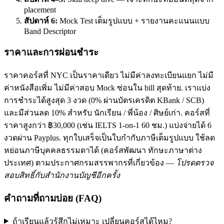
placement
สัปดาห์ 6:
Mock Test เต็มรูปแบบ + รายงานคะแนนแบบ
Band Descriptor
ราคาและการผ่อนชำระ
ราคาคอร์สที่ NYC เป็นราคาเดียว ไม่มีค่าลงทะเบียนแยก ไม่มี
ค่าหนังสือเพิ่ม ไม่มีค่าสอบ Mock ซ่อนใน bill สุดท้าย. เราแบ่ง
การชำระได้สูงสุด 3 งวด (0% ผ่านบัตรเครดิต KBank / SCB)
และมีส่วนลด 10% สำหรับ นักเรียน / พี่น้อง / ศิษย์เก่า. คอร์สที่
ราคาสูงกว่า ฿30,000 (เช่น IELTS 1-on-1 60 ชม.) แบ่งจ่ายได้ 6
งวดผ่าน Payplus. ทุกใบเสร็จเป็นใบกำกับภาษีเต็มรูปแบบ ใช้ลด
หย่อนภาษีบุคคลธรรมดาได้ (คอร์สพัฒนา ทักษะภาษาต่าง
ประเทศ) ตามประกาศกรมสรรพากรที่เกี่ยวข้อง —
โปรดตรวจ
สอบสิทธิ์กับสำนักงานบัญชีอีกครั้ง
คำถามที่ถามบ่อย (FAQ)
ถ้าเรียนแล้วรู้สึกไม่เหมาะ เปลี่ยนคอร์สได้ไหม?