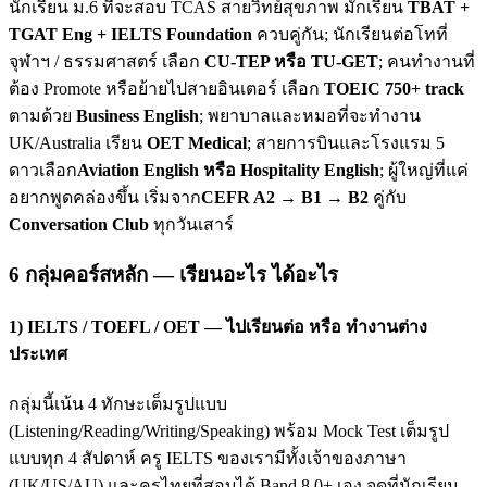
นักเรียน ม.6 ที่จะสอบ TCAS สายวิทย์สุขภาพ มักเรียน
TBAT +
TGAT Eng + IELTS Foundation
ควบคู่กัน; นักเรียนต่อโทที่
จุฬาฯ / ธรรมศาสตร์ เลือก
CU-TEP หรือ TU-GET
; คนทำงานที่
ต้อง Promote หรือย้ายไปสายอินเตอร์ เลือก
TOEIC 750+ track
ตามด้วย
Business English
; พยาบาลและหมอที่จะทำงาน
UK/Australia เรียน
OET Medical
; สายการบินและโรงแรม 5
ดาวเลือก
Aviation English หรือ Hospitality English
; ผู้ใหญ่ที่แค่
อยากพูดคล่องขึ้น เริ่มจาก
CEFR A2 → B1 → B2
คู่กับ
Conversation Club
ทุกวันเสาร์
6 กลุ่มคอร์สหลัก — เรียนอะไร ได้อะไร
1) IELTS / TOEFL / OET — ไปเรียนต่อ หรือ ทำงานต่าง
ประเทศ
กลุ่มนี้เน้น 4 ทักษะเต็มรูปแบบ
(Listening/Reading/Writing/Speaking) พร้อม Mock Test เต็มรูป
แบบทุก 4 สัปดาห์ ครู IELTS ของเรามีทั้งเจ้าของภาษา
(UK/US/AU) และครูไทยที่สอบได้ Band 8.0+ เอง จุดที่นักเรียน