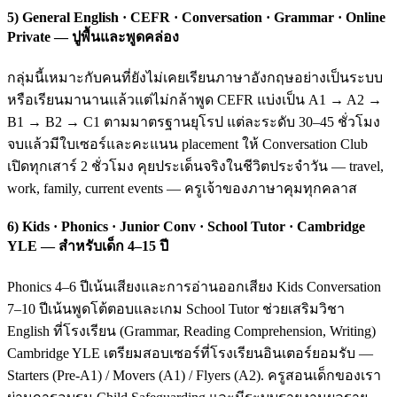
5) General English · CEFR · Conversation · Grammar · Online
Private — ปูพื้นและพูดคล่อง
กลุ่มนี้เหมาะกับคนที่ยังไม่เคยเรียนภาษาอังกฤษอย่างเป็นระบบ
หรือเรียนมานานแล้วแต่ไม่กล้าพูด CEFR แบ่งเป็น A1 → A2 →
B1 → B2 → C1 ตามมาตรฐานยุโรป แต่ละระดับ 30–45 ชั่วโมง
จบแล้วมีใบเซอร์และคะแนน placement ให้ Conversation Club
เปิดทุกเสาร์ 2 ชั่วโมง คุยประเด็นจริงในชีวิตประจำวัน — travel,
work, family, current events — ครูเจ้าของภาษาคุมทุกคลาส
6) Kids · Phonics · Junior Conv · School Tutor · Cambridge
YLE — สำหรับเด็ก 4–15 ปี
Phonics 4–6 ปีเน้นเสียงและการอ่านออกเสียง Kids Conversation
7–10 ปีเน้นพูดโต้ตอบและเกม School Tutor ช่วยเสริมวิชา
English ที่โรงเรียน (Grammar, Reading Comprehension, Writing)
Cambridge YLE เตรียมสอบเซอร์ที่โรงเรียนอินเตอร์ยอมรับ —
Starters (Pre-A1) / Movers (A1) / Flyers (A2). ครูสอนเด็กของเรา