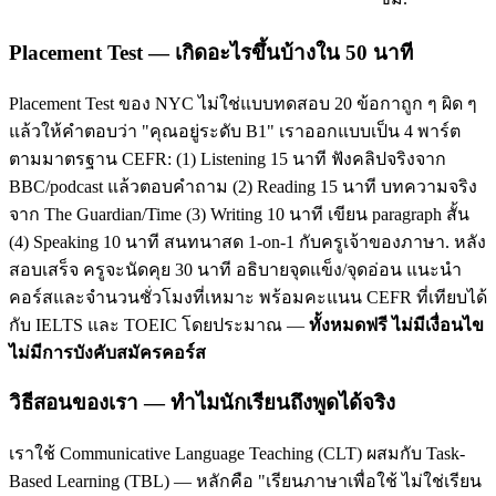
Placement Test — เกิดอะไรขึ้นบ้างใน 50 นาที
Placement Test ของ NYC ไม่ใช่แบบทดสอบ 20 ข้อกาถูก ๆ ผิด ๆ
แล้วให้คำตอบว่า "คุณอยู่ระดับ B1" เราออกแบบเป็น 4 พาร์ต
ตามมาตรฐาน CEFR: (1) Listening 15 นาที ฟังคลิปจริงจาก
BBC/podcast แล้วตอบคำถาม (2) Reading 15 นาที บทความจริง
จาก The Guardian/Time (3) Writing 10 นาที เขียน paragraph สั้น
(4) Speaking 10 นาที สนทนาสด 1-on-1 กับครูเจ้าของภาษา. หลัง
สอบเสร็จ ครูจะนัดคุย 30 นาที อธิบายจุดแข็ง/จุดอ่อน แนะนำ
คอร์สและจำนวนชั่วโมงที่เหมาะ พร้อมคะแนน CEFR ที่เทียบได้
กับ IELTS และ TOEIC โดยประมาณ —
ทั้งหมดฟรี ไม่มีเงื่อนไข
ไม่มีการบังคับสมัครคอร์ส
วิธีสอนของเรา — ทำไมนักเรียนถึงพูดได้จริง
เราใช้ Communicative Language Teaching (CLT) ผสมกับ Task-
Based Learning (TBL) — หลักคือ "เรียนภาษาเพื่อใช้ ไม่ใช่เรียน