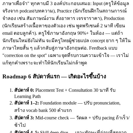
ภาษาเพื่อจำ" ทุกคาบมี 3 องค์ประกอบเสมอ: Input (ครูให้ข้อมูล
จริงจาก podcast/บทความ), Practice (นักเรียนฝึกในสถานการณ์
จำลอง เช่น สัมภาษณ์งาน สั่งอาหาร เจรจาราคา), Production
(นักเรียนสร้างเนื้อหาของตัวเอง เช่น พูดพรีเซนต์ 2 นาที เขียน
email ตอบลูกค้า). ครูใช้ภาษาอังกฤษ 90%+ ในห้อง — แต่ถ้า
นักเรียนใหม่ยังไม่ทัน จะมีครูไทยผู้ช่วยแปล concept ยาก ๆ ให้ใน
ภาษาไทยสั้น ๆ แล้วกลับสู่ภาษาอังกฤษต่อ. Feedback แบบ
"correction on the spot" เฉพาะจุดที่รบกวนความเข้าใจ — เราไม่
แก้ทุกคำเพราะจะทำให้นักเรียนไม่กล้าพูด
Roadmap 6 สัปดาห์แรก — เกิดอะไรขึ้นบ้าง
สัปดาห์ 0:
Placement Test + Consultation 30 นาที รับ
Learning Path
สัปดาห์ 1–2:
Foundation module — ปรับ pronunciation,
สร้าง vocab bank 500 คำแรก
สัปดาห์ 3:
Mid-course check — วัดผล + ปรับ pacing ถ้าเร็ว/
ช้าไป
สัปดาห์ 4–5:
Skill deep dive — เจาะทักษะที่อ่อนที่สุดจาก