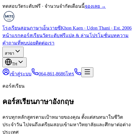
ทดสอบวัดระดับฟรี · จำนวนจำกัดเดือนนี้
จองเลย →
โรงเรียนสอนภาษาเอ็นวายซี
Khon Kaen · Udon Thani · Est. 2006
หน้าแรก
คอร์สเรียน
วัดระดับฟรี
แปล & ล่าม
โปรโมชั่น
บทความ
คำถามที่พบบ่อย
ติดต่อเรา
สาขา
TH
เข้าสู่ระบบ
064-861-8686
โทร
คอร์สเรียน
คอร์สเรียนภาษาอังกฤษ
ครบทุกหลักสูตรตามเป้าหมายของคุณ ตั้งแต่สนทนาในชีวิต
ประจำวัน ไปจนถึงเตรียมสอบเข้ามหาวิทยาลัยและศึกษาต่อต่าง
ประเทศ