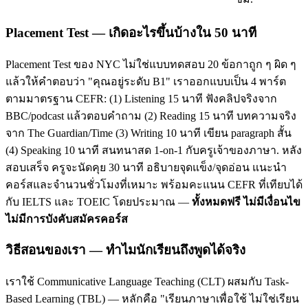
Placement Test — เกิดอะไรขึ้นบ้างใน 50 นาที
Placement Test ของ NYC ไม่ใช่แบบทดสอบ 20 ข้อกาถูก ๆ ผิด ๆ
แล้วให้คำตอบว่า "คุณอยู่ระดับ B1" เราออกแบบเป็น 4 พาร์ต
ตามมาตรฐาน CEFR: (1) Listening 15 นาที ฟังคลิปจริงจาก
BBC/podcast แล้วตอบคำถาม (2) Reading 15 นาที บทความจริง
จาก The Guardian/Time (3) Writing 10 นาที เขียน paragraph สั้น
(4) Speaking 10 นาที สนทนาสด 1-on-1 กับครูเจ้าของภาษา. หลัง
สอบเสร็จ ครูจะนัดคุย 30 นาที อธิบายจุดแข็ง/จุดอ่อน แนะนำ
คอร์สและจำนวนชั่วโมงที่เหมาะ พร้อมคะแนน CEFR ที่เทียบได้
กับ IELTS และ TOEIC โดยประมาณ —
ทั้งหมดฟรี ไม่มีเงื่อนไข
ไม่มีการบังคับสมัครคอร์ส
วิธีสอนของเรา — ทำไมนักเรียนถึงพูดได้จริง
เราใช้ Communicative Language Teaching (CLT) ผสมกับ Task-
Based Learning (TBL) — หลักคือ "เรียนภาษาเพื่อใช้ ไม่ใช่เรียน