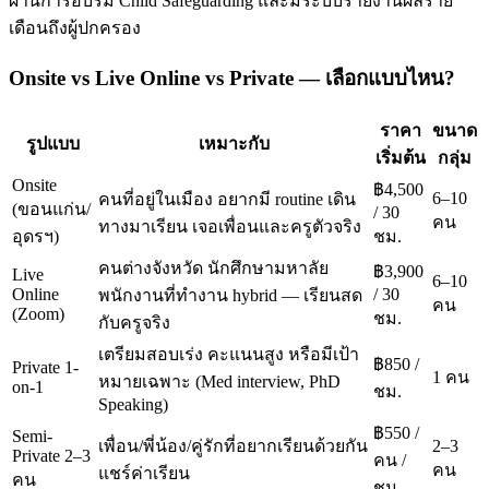
ผ่านการอบรม Child Safeguarding และมีระบบรายงานผลราย
เดือนถึงผู้ปกครอง
Onsite vs Live Online vs Private — เลือกแบบไหน?
ราคา
ขนาด
รูปแบบ
เหมาะกับ
เริ่มต้น
กลุ่ม
Onsite
฿4,500
6–10
คนที่อยู่ในเมือง อยากมี routine เดิน
(ขอนแก่น/
/ 30
คน
ทางมาเรียน เจอเพื่อนและครูตัวจริง
อุดรฯ)
ชม.
คนต่างจังหวัด นักศึกษามหาลัย
฿3,900
Live
6–10
Online
/ 30
พนักงานที่ทำงาน hybrid — เรียนสด
คน
(Zoom)
ชม.
กับครูจริง
เตรียมสอบเร่ง คะแนนสูง หรือมีเป้า
฿850 /
Private 1-
1 คน
หมายเฉพาะ (Med interview, PhD
on-1
ชม.
Speaking)
฿550 /
Semi-
เพื่อน/พี่น้อง/คู่รักที่อยากเรียนด้วยกัน
2–3
Private 2–3
คน /
คน
แชร์ค่าเรียน
คน
ชม.