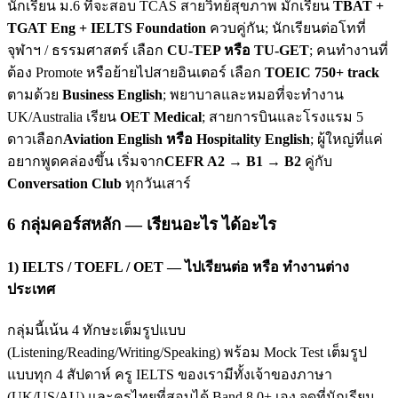
นักเรียน ม.6 ที่จะสอบ TCAS สายวิทย์สุขภาพ มักเรียน
TBAT +
TGAT Eng + IELTS Foundation
ควบคู่กัน; นักเรียนต่อโทที่
จุฬาฯ / ธรรมศาสตร์ เลือก
CU-TEP หรือ TU-GET
; คนทำงานที่
ต้อง Promote หรือย้ายไปสายอินเตอร์ เลือก
TOEIC 750+ track
ตามด้วย
Business English
; พยาบาลและหมอที่จะทำงาน
UK/Australia เรียน
OET Medical
; สายการบินและโรงแรม 5
ดาวเลือก
Aviation English หรือ Hospitality English
; ผู้ใหญ่ที่แค่
อยากพูดคล่องขึ้น เริ่มจาก
CEFR A2 → B1 → B2
คู่กับ
Conversation Club
ทุกวันเสาร์
6 กลุ่มคอร์สหลัก — เรียนอะไร ได้อะไร
1) IELTS / TOEFL / OET — ไปเรียนต่อ หรือ ทำงานต่าง
ประเทศ
กลุ่มนี้เน้น 4 ทักษะเต็มรูปแบบ
(Listening/Reading/Writing/Speaking) พร้อม Mock Test เต็มรูป
แบบทุก 4 สัปดาห์ ครู IELTS ของเรามีทั้งเจ้าของภาษา
(UK/US/AU) และครูไทยที่สอบได้ Band 8.0+ เอง จุดที่นักเรียน