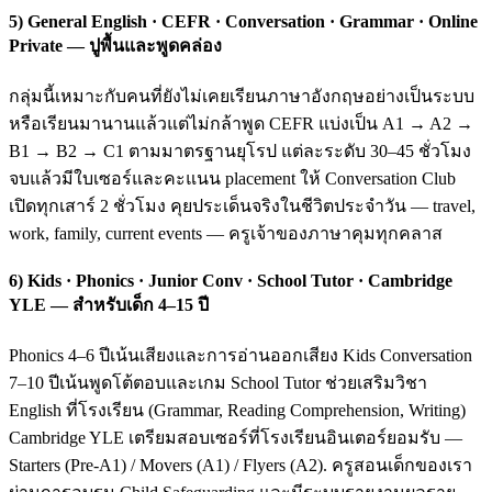
5) General English · CEFR · Conversation · Grammar · Online
Private — ปูพื้นและพูดคล่อง
กลุ่มนี้เหมาะกับคนที่ยังไม่เคยเรียนภาษาอังกฤษอย่างเป็นระบบ
หรือเรียนมานานแล้วแต่ไม่กล้าพูด CEFR แบ่งเป็น A1 → A2 →
B1 → B2 → C1 ตามมาตรฐานยุโรป แต่ละระดับ 30–45 ชั่วโมง
จบแล้วมีใบเซอร์และคะแนน placement ให้ Conversation Club
เปิดทุกเสาร์ 2 ชั่วโมง คุยประเด็นจริงในชีวิตประจำวัน — travel,
work, family, current events — ครูเจ้าของภาษาคุมทุกคลาส
6) Kids · Phonics · Junior Conv · School Tutor · Cambridge
YLE — สำหรับเด็ก 4–15 ปี
Phonics 4–6 ปีเน้นเสียงและการอ่านออกเสียง Kids Conversation
7–10 ปีเน้นพูดโต้ตอบและเกม School Tutor ช่วยเสริมวิชา
English ที่โรงเรียน (Grammar, Reading Comprehension, Writing)
Cambridge YLE เตรียมสอบเซอร์ที่โรงเรียนอินเตอร์ยอมรับ —
Starters (Pre-A1) / Movers (A1) / Flyers (A2). ครูสอนเด็กของเรา