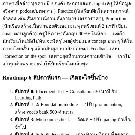
ภาษาเพื่อจำ" ทุกคาบมี 3 องค์ประกอบเสมอ: Input (ครูให้ข้อมูล
จริงจาก podcast/บทความ), Practice (นักเรียนฝึกในสถานการณ์
จำลอง เช่น สัมภาษณ์งาน สั่งอาหาร เจรจาราคา), Production
(นักเรียนสร้างเนื้อหาของตัวเอง เช่น พูดพรีเซนต์ 2 นาที เขียน
email ตอบลูกค้า). ครูใช้ภาษาอังกฤษ 90%+ ในห้อง — แต่ถ้า
นักเรียนใหม่ยังไม่ทัน จะมีครูไทยผู้ช่วยแปล concept ยาก ๆ ให้ใน
ภาษาไทยสั้น ๆ แล้วกลับสู่ภาษาอังกฤษต่อ. Feedback แบบ
"correction on the spot" เฉพาะจุดที่รบกวนความเข้าใจ — เราไม่
แก้ทุกคำเพราะจะทำให้นักเรียนไม่กล้าพูด
Roadmap 6 สัปดาห์แรก — เกิดอะไรขึ้นบ้าง
สัปดาห์ 0:
Placement Test + Consultation 30 นาที รับ
Learning Path
สัปดาห์ 1–2:
Foundation module — ปรับ pronunciation,
สร้าง vocab bank 500 คำแรก
สัปดาห์ 3:
Mid-course check — วัดผล + ปรับ pacing ถ้าเร็ว/
ช้าไป
สัปดาห์ 4–5:
Skill deep dive — เจาะทักษะที่อ่อนที่สุดจาก