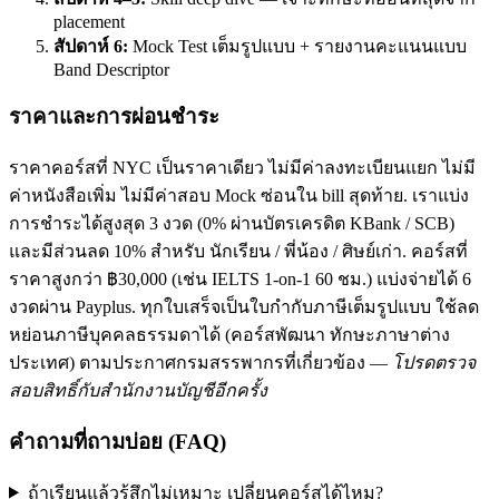
placement
สัปดาห์ 6:
Mock Test เต็มรูปแบบ + รายงานคะแนนแบบ
Band Descriptor
ราคาและการผ่อนชำระ
ราคาคอร์สที่ NYC เป็นราคาเดียว ไม่มีค่าลงทะเบียนแยก ไม่มี
ค่าหนังสือเพิ่ม ไม่มีค่าสอบ Mock ซ่อนใน bill สุดท้าย. เราแบ่ง
การชำระได้สูงสุด 3 งวด (0% ผ่านบัตรเครดิต KBank / SCB)
และมีส่วนลด 10% สำหรับ นักเรียน / พี่น้อง / ศิษย์เก่า. คอร์สที่
ราคาสูงกว่า ฿30,000 (เช่น IELTS 1-on-1 60 ชม.) แบ่งจ่ายได้ 6
งวดผ่าน Payplus. ทุกใบเสร็จเป็นใบกำกับภาษีเต็มรูปแบบ ใช้ลด
หย่อนภาษีบุคคลธรรมดาได้ (คอร์สพัฒนา ทักษะภาษาต่าง
ประเทศ) ตามประกาศกรมสรรพากรที่เกี่ยวข้อง —
โปรดตรวจ
สอบสิทธิ์กับสำนักงานบัญชีอีกครั้ง
คำถามที่ถามบ่อย (FAQ)
ถ้าเรียนแล้วรู้สึกไม่เหมาะ เปลี่ยนคอร์สได้ไหม?