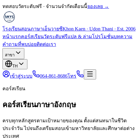
ทดสอบวัดระดับฟรี · จำนวนจำกัดเดือนนี้
จองเลย →
โรงเรียนสอนภาษาเอ็นวายซี
Khon Kaen · Udon Thani · Est. 2006
หน้าแรก
คอร์สเรียน
วัดระดับฟรี
แปล & ล่าม
โปรโมชั่น
บทความ
คำถามที่พบบ่อย
ติดต่อเรา
สาขา
TH
เข้าสู่ระบบ
064-861-8686
โทร
คอร์สเรียน
คอร์สเรียนภาษาอังกฤษ
ครบทุกหลักสูตรตามเป้าหมายของคุณ ตั้งแต่สนทนาในชีวิต
ประจำวัน ไปจนถึงเตรียมสอบเข้ามหาวิทยาลัยและศึกษาต่อต่าง
ประเทศ