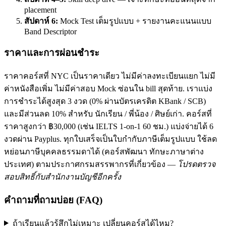
placement
สัปดาห์ 6:
Mock Test เต็มรูปแบบ + รายงานคะแนนแบบ
Band Descriptor
ราคาและการผ่อนชำระ
ราคาคอร์สที่ NYC เป็นราคาเดียว ไม่มีค่าลงทะเบียนแยก ไม่มี
ค่าหนังสือเพิ่ม ไม่มีค่าสอบ Mock ซ่อนใน bill สุดท้าย. เราแบ่ง
การชำระได้สูงสุด 3 งวด (0% ผ่านบัตรเครดิต KBank / SCB)
และมีส่วนลด 10% สำหรับ นักเรียน / พี่น้อง / ศิษย์เก่า. คอร์สที่
ราคาสูงกว่า ฿30,000 (เช่น IELTS 1-on-1 60 ชม.) แบ่งจ่ายได้ 6
งวดผ่าน Payplus. ทุกใบเสร็จเป็นใบกำกับภาษีเต็มรูปแบบ ใช้ลด
หย่อนภาษีบุคคลธรรมดาได้ (คอร์สพัฒนา ทักษะภาษาต่าง
ประเทศ) ตามประกาศกรมสรรพากรที่เกี่ยวข้อง —
โปรดตรวจ
สอบสิทธิ์กับสำนักงานบัญชีอีกครั้ง
คำถามที่ถามบ่อย (FAQ)
ถ้าเรียนแล้วรู้สึกไม่เหมาะ เปลี่ยนคอร์สได้ไหม?