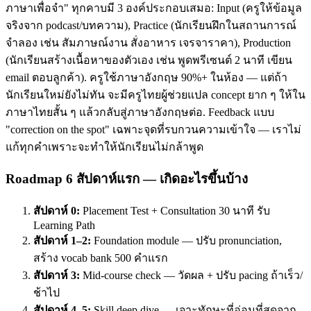
ภาษาเพื่อจำ" ทุกคาบมี 3 องค์ประกอบเสมอ: Input (ครูให้ข้อมูล
จริงจาก podcast/บทความ), Practice (นักเรียนฝึกในสถานการณ์
จำลอง เช่น สัมภาษณ์งาน สั่งอาหาร เจรจาราคา), Production
(นักเรียนสร้างเนื้อหาของตัวเอง เช่น พูดพรีเซนต์ 2 นาที เขียน
email ตอบลูกค้า). ครูใช้ภาษาอังกฤษ 90%+ ในห้อง — แต่ถ้า
นักเรียนใหม่ยังไม่ทัน จะมีครูไทยผู้ช่วยแปล concept ยาก ๆ ให้ใน
ภาษาไทยสั้น ๆ แล้วกลับสู่ภาษาอังกฤษต่อ. Feedback แบบ
"correction on the spot" เฉพาะจุดที่รบกวนความเข้าใจ — เราไม่
แก้ทุกคำเพราะจะทำให้นักเรียนไม่กล้าพูด
Roadmap 6 สัปดาห์แรก — เกิดอะไรขึ้นบ้าง
สัปดาห์ 0:
Placement Test + Consultation 30 นาที รับ
Learning Path
สัปดาห์ 1–2:
Foundation module — ปรับ pronunciation,
สร้าง vocab bank 500 คำแรก
สัปดาห์ 3:
Mid-course check — วัดผล + ปรับ pacing ถ้าเร็ว/
ช้าไป
สัปดาห์ 4–5:
Skill deep dive — เจาะทักษะที่อ่อนที่สุดจาก