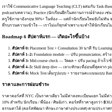
เราใช้ Communicative Language Teaching (CLT) ผสมกับ Task-Base
podcast/บทความ), Practice (นักเรียนฝึกในสถานการณ์จำลอง เช่น ส
ครูใช้ภาษาอังกฤษ 90%+ ในห้อง — แต่ถ้านักเรียนใหม่ยังไม่ทัน จะ
ที่รบกวนความเข้าใจ — เราไม่แก้ทุกคำเพราะจะทำให้นักเรียนไม่
Roadmap 6 สัปดาห์แรก — เกิดอะไรขึ้นบ้าง
สัปดาห์ 0:
Placement Test + Consultation 30 นาที รับ Learnin
สัปดาห์ 1–2:
Foundation module — ปรับ pronunciation, สร้า
สัปดาห์ 3:
Mid-course check — วัดผล + ปรับ pacing ถ้าเร็ว/ช
สัปดาห์ 4–5:
Skill deep dive — เจาะทักษะที่อ่อนที่สุดจาก pl
สัปดาห์ 6:
Mock Test เต็มรูปแบบ + รายงานคะแนนแบบ Band
ราคาและการผ่อนชำระ
ราคาคอร์สที่ NYC เป็นราคาเดียว ไม่มีค่าลงทะเบียนแยก ไม่มีค่าห
10% สำหรับ นักเรียน / พี่น้อง / ศิษย์เก่า. คอร์สที่ราคาสูงกว่า 
ธรรมดาได้ (คอร์สพัฒนา ทักษะภาษาต่างประเทศ) ตามประกาศกร