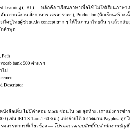
d Learning (TBL) — หลักคือ "เรียนภาษาเพื่อใช้ ไม่ใช่เรียนภาษาเพ
ัมภาษณ์งาน สั่งอาหาร เจรจาราคา), Production (นักเรียนสร้างเนื้อ
มีครูไทยผู้ช่วยแปล concept ยาก ๆ ให้ในภาษาไทยสั้น ๆ แล้วกลับสู
กล้าพูด
g Path
ง vocab bank 500 คำแรก
้าไป
acement
 Descriptor
นังสือเพิ่ม ไม่มีค่าสอบ Mock ซ่อนใน bill สุดท้าย. เราแบ่งการชำ
฿30,000 (เช่น IELTS 1-on-1 60 ชม.) แบ่งจ่ายได้ 6 งวดผ่าน Payplus.
มสรรพากรที่เกี่ยวข้อง —
โปรดตรวจสอบสิทธิ์กับสำนักงานบัญชีอ