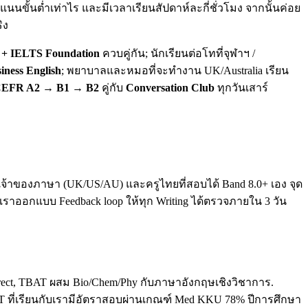
นขั้นต่ำเท่าไร และมีเวลาเรียนสัปดาห์ละกี่ชั่วโมง จากนั้นค่อย
ิง
+ IELTS Foundation
ควบคู่กัน; นักเรียนต่อโทที่จุฬาฯ /
iness English
; พยาบาลและหมอที่จะทำงาน UK/Australia เรียน
EFR A2 → B1 → B2
คู่กับ
Conversation Club
ทุกวันเสาร์
ทั้งเจ้าของภาษา (UK/US/AU) และครูไทยที่สอบได้ Band 8.0+ เอง จุด
. เราออกแบบ Feedback loop ให้ทุก Writing ได้ตรวจภายใน 3 วัน
direct, TBAT ผสม Bio/Chem/Phy กับภาษาอังกฤษเชิงวิชาการ.
T ที่เรียนกับเรามีอัตราสอบผ่านเกณฑ์ Med KKU 78% ปีการศึกษา