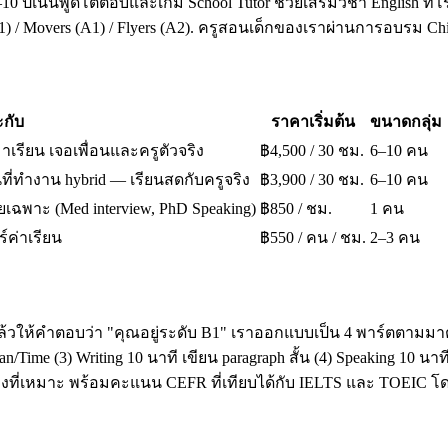
10 ปีเน้นพูดโต้ตอบและเกม School Tutor ช่วยเสริมวิชา English ที่โ
A1) / Movers (A1) / Flyers (A2). ครูสอนเด็กของเราผ่านการอบรม 
กับ
ราคาเริ่มต้น
ขนาดกลุ่ม
มาเรียน เจอเพื่อนและครูตัวจริง
฿4,500 / 30 ชม.
6–10 คน
ี่ทำงาน hybrid — เรียนสดกับครูจริง
฿3,900 / 30 ชม.
6–10 คน
เฉพาะ (Med interview, PhD Speaking)
฿850 / ชม.
1 คน
ร์ค่าเรียน
฿550 / คน / ชม.
2–3 คน
ล้วให้คำตอบว่า "คุณอยู่ระดับ B1" เราออกแบบเป็น 4 พาร์ตตามมาต
ime (3) Writing 10 นาที เขียน paragraph สั้น (4) Speaking 10 น
โมงที่เหมาะ พร้อมคะแนน CEFR ที่เทียบได้กับ IELTS และ TOEI