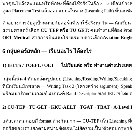
พาคุณไปถึงคะแนนหรือทักษะที่ต้องใช้จริงในอีก 3–12 เดือนข้างห
ดูผล Placement Test แล้วออกแบบเส้นทาง (Learning Path) ที่บอกชั
ตัวอย่างการจับคู่เป้าหมายกับคอร์สที่เราใช้จริงทุกวัน — นักเรี
ธรรมศาสตร์ เลือก
CU-TEP หรือ TU-GET
; คนทำงานที่ต้อง Pro
OET Medical
; สายการบินและโรงแรม 5 ดาวเลือก
Aviation Engli
6 กลุ่มคอร์สหลัก — เรียนอะไร ได้อะไร
1) IELTS / TOEFL / OET — ไปเรียนต่อ หรือ ทำงานต่างประเทศ
กลุ่มนี้เน้น 4 ทักษะเต็มรูปแบบ (Listening/Reading/Writing/Spea
ที่นักเรียนมักพลาด — Writing Task 2 (โครงสร้าง argument), Spea
พร้อมมาร์กตามเกณฑ์ 4 เกณฑ์ Band Descriptor ของ IELTS โดย
2) CU-TEP · TU-GET · KKU-AELT · TGAT · TBAT · A-Level
แต่ละสนามสอบมี format ต่างกันมาก — CU-TEP เน้น Listening ที่
คอร์สของเราแยกตามสนามชัดเจน ไม่ยัดรวมเป็น 'ติวสอบภาษาอังก