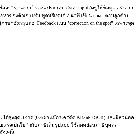
ื่อจำ" ทุกคาบมี 3 องค์ประกอบเสมอ: Input (ครูให้ข้อมูล จริงจาก
หาของตัวเอง เช่น พูดพรีเซนต์ 2 นาที เขียน email ตอบลูกค้า).
่ภาษาอังกฤษต่อ. Feedback แบบ "correction on the spot" เฉพาะจุด
ระได้สูงสุด 3 งวด (0% ผ่านบัตรเครดิต KBank / SCB) และมีส่วนลด
 ทุกใบเสร็จเป็นใบกำกับภาษีเต็มรูปแบบ ใช้ลดหย่อนภาษีบุคคล
ีกครั้ง