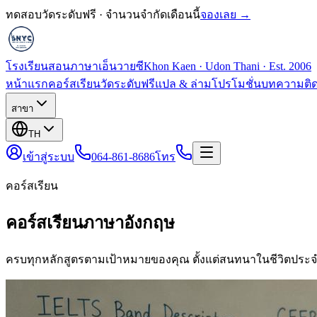
ทดสอบวัดระดับฟรี · จำนวนจำกัดเดือนนี้
จองเลย →
โรงเรียนสอนภาษาเอ็นวายซี
Khon Kaen · Udon Thani · Est. 2006
หน้าแรก
คอร์สเรียน
วัดระดับฟรี
แปล & ล่าม
โปรโมชั่น
บทความ
ติ
สาขา
TH
เข้าสู่ระบบ
064-861-8686
โทร
คอร์สเรียน
คอร์สเรียนภาษาอังกฤษ
ครบทุกหลักสูตรตามเป้าหมายของคุณ ตั้งแต่สนทนาในชีวิตประจ