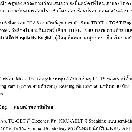
น้า ครูของเราจะถามก่อนเสมอว่า จะยื่นสมัครที่ไหน สายอะไร คะแน
ดว่า ต้องเรียนคอร์สอะไร กี่ชั่วโมง สอบซ้อมกี่รอบ ก่อนถึงวันสอบจร
ยน ม.6 ที่จะสอบ TCAS สายวิทย์สุขภาพ มักเรียน
TBAT + TGAT Eng 
mote หรือย้ายไปสายอินเตอร์ เลือก
TOEIC 750+ track
ตามด้วย
Bus
sh หรือ Hospitality English
; ผู้ใหญ่ที่แค่อยากพูดคล่องขึ้น เริ่มจาก
C
king) พร้อม Mock Test เต็มรูปแบบทุก 4 สัปดาห์ ครู IELTS ของเรามี
king Part 3 (การขยายคำตอบ), Reading (จับเวลา 60 นาทีต่อ 40 ข้อ)
ตรง
 Eng — สอบเข้ามหาลัยไทย
เร็ว, TU-GET มี Cloze test ลึก, KKU-AELT มี Speaking แบบ semi-
ฤษ' เพราะ scoring และ strategy ต่างกันหมด นักเรียน KKU-AEL