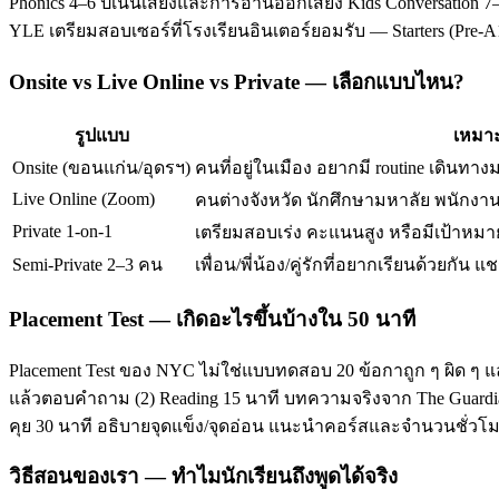
Phonics 4–6 ปีเน้นเสียงและการอ่านออกเสียง Kids Conversation 7–
YLE เตรียมสอบเซอร์ที่โรงเรียนอินเตอร์ยอมรับ — Starters (Pre-
Onsite vs Live Online vs Private — เลือกแบบไหน?
รูปแบบ
เหมาะ
Onsite (ขอนแก่น/อุดรฯ)
คนที่อยู่ในเมือง อยากมี routine เดินทาง
Live Online (Zoom)
คนต่างจังหวัด นักศึกษามหาลัย พนักงานท
Private 1-on-1
เตรียมสอบเร่ง คะแนนสูง หรือมีเป้าหมาย
Semi-Private 2–3 คน
เพื่อน/พี่น้อง/คู่รักที่อยากเรียนด้วยกัน แช
Placement Test — เกิดอะไรขึ้นบ้างใน 50 นาที
Placement Test ของ NYC ไม่ใช่แบบทดสอบ 20 ข้อกาถูก ๆ ผิด ๆ แ
แล้วตอบคำถาม (2) Reading 15 นาที บทความจริงจาก The Guardian/T
คุย 30 นาที อธิบายจุดแข็ง/จุดอ่อน แนะนำคอร์สและจำนวนชั่ว
วิธีสอนของเรา — ทำไมนักเรียนถึงพูดได้จริง