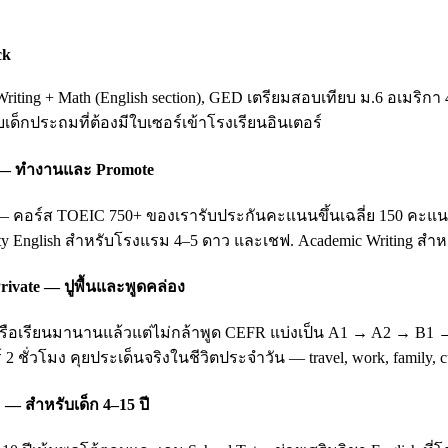
ck
ting + Math (English section), GED เตรียมสอบเทียบ ม.6 อเมริกา 
ับเด็กประถมที่ต้องมีใบเซอร์เข้าโรงเรียนอินเตอร์
ing — ทำงานและ Promote
อร์ส TOEIC 750+ ของเรารับประกันคะแนนขึ้นเฉลี่ย 150 คะแนนหลัง 3
ity English สำหรับโรงแรม 4–5 ดาว และเชฟ. Academic Writing สำหรั
rivate — ปูพื้นและพูดคล่อง
บ หรือเรียนมานานแล้วแต่ไม่กล้าพูด CEFR แบ่งเป็น A1 → A2 → B1
 2 ชั่วโมง คุยประเด็นจริงในชีวิตประจำวัน — travel, work, family
 — สำหรับเด็ก 4–15 ปี