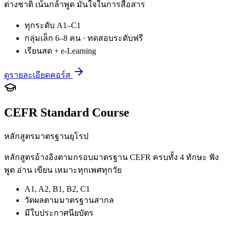
ต่างชาติ เน้นกล้าพูด มั่นใจในการสื่อสาร
ทุกระดับ A1–C1
กลุ่มเล็ก 6–8 คน · ทดสอบระดับฟรี
เรียนสด + e-Learning
ดูรายละเอียดคอร์ส
CEFR Standard Course
หลักสูตรมาตรฐานยุโรป
หลักสูตรอ้างอิงตามกรอบมาตรฐาน CEFR ครบทั้ง 4 ทักษะ ฟัง
พูด อ่าน เขียน เหมาะทุกเพศทุกวัย
A1, A2, B1, B2, C1
วัดผลตามมาตรฐานสากล
มีใบประกาศนียบัตร