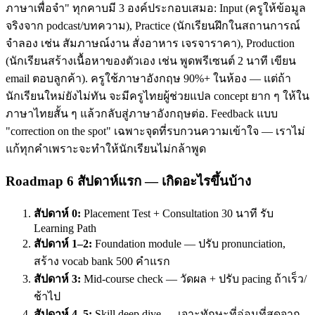
ภาษาเพื่อจำ" ทุกคาบมี 3 องค์ประกอบเสมอ: Input (ครูให้ข้อมูล
จริงจาก podcast/บทความ), Practice (นักเรียนฝึกในสถานการณ์
จำลอง เช่น สัมภาษณ์งาน สั่งอาหาร เจรจาราคา), Production
(นักเรียนสร้างเนื้อหาของตัวเอง เช่น พูดพรีเซนต์ 2 นาที เขียน
email ตอบลูกค้า). ครูใช้ภาษาอังกฤษ 90%+ ในห้อง — แต่ถ้า
นักเรียนใหม่ยังไม่ทัน จะมีครูไทยผู้ช่วยแปล concept ยาก ๆ ให้ใน
ภาษาไทยสั้น ๆ แล้วกลับสู่ภาษาอังกฤษต่อ. Feedback แบบ
"correction on the spot" เฉพาะจุดที่รบกวนความเข้าใจ — เราไม่
แก้ทุกคำเพราะจะทำให้นักเรียนไม่กล้าพูด
Roadmap 6 สัปดาห์แรก — เกิดอะไรขึ้นบ้าง
สัปดาห์ 0:
Placement Test + Consultation 30 นาที รับ
Learning Path
สัปดาห์ 1–2:
Foundation module — ปรับ pronunciation,
สร้าง vocab bank 500 คำแรก
สัปดาห์ 3:
Mid-course check — วัดผล + ปรับ pacing ถ้าเร็ว/
ช้าไป
สัปดาห์ 4–5:
Skill deep dive — เจาะทักษะที่อ่อนที่สุดจาก