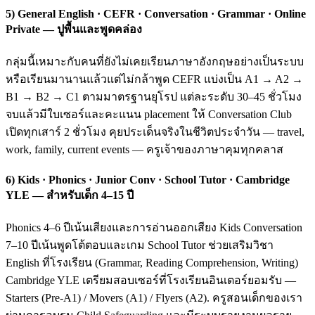
5) General English · CEFR · Conversation · Grammar · Online
Private — ปูพื้นและพูดคล่อง
กลุ่มนี้เหมาะกับคนที่ยังไม่เคยเรียนภาษาอังกฤษอย่างเป็นระบบ
หรือเรียนมานานแล้วแต่ไม่กล้าพูด CEFR แบ่งเป็น A1 → A2 →
B1 → B2 → C1 ตามมาตรฐานยุโรป แต่ละระดับ 30–45 ชั่วโมง
จบแล้วมีใบเซอร์และคะแนน placement ให้ Conversation Club
เปิดทุกเสาร์ 2 ชั่วโมง คุยประเด็นจริงในชีวิตประจำวัน — travel,
work, family, current events — ครูเจ้าของภาษาคุมทุกคลาส
6) Kids · Phonics · Junior Conv · School Tutor · Cambridge
YLE — สำหรับเด็ก 4–15 ปี
Phonics 4–6 ปีเน้นเสียงและการอ่านออกเสียง Kids Conversation
7–10 ปีเน้นพูดโต้ตอบและเกม School Tutor ช่วยเสริมวิชา
English ที่โรงเรียน (Grammar, Reading Comprehension, Writing)
Cambridge YLE เตรียมสอบเซอร์ที่โรงเรียนอินเตอร์ยอมรับ —
Starters (Pre-A1) / Movers (A1) / Flyers (A2). ครูสอนเด็กของเรา