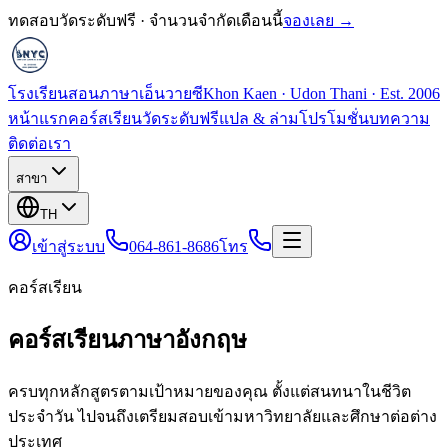
ทดสอบวัดระดับฟรี · จำนวนจำกัดเดือนนี้
จองเลย →
โรงเรียนสอนภาษาเอ็นวายซี
Khon Kaen · Udon Thani · Est. 2006
หน้าแรก
คอร์สเรียน
วัดระดับฟรี
แปล & ล่าม
โปรโมชั่น
บทความ
ติดต่อเรา
สาขา
TH
เข้าสู่ระบบ
064-861-8686
โทร
คอร์สเรียน
คอร์สเรียนภาษาอังกฤษ
ครบทุกหลักสูตรตามเป้าหมายของคุณ ตั้งแต่สนทนาในชีวิต
ประจำวัน ไปจนถึงเตรียมสอบเข้ามหาวิทยาลัยและศึกษาต่อต่าง
ประเทศ