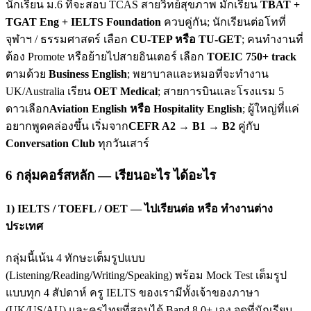
นักเรียน ม.6 ที่จะสอบ TCAS สายวิทย์สุขภาพ มักเรียน
TBAT +
TGAT Eng + IELTS Foundation
ควบคู่กัน; นักเรียนต่อโทที่
จุฬาฯ / ธรรมศาสตร์ เลือก
CU-TEP หรือ TU-GET
; คนทำงานที่
ต้อง Promote หรือย้ายไปสายอินเตอร์ เลือก
TOEIC 750+ track
ตามด้วย
Business English
; พยาบาลและหมอที่จะทำงาน
UK/Australia เรียน
OET Medical
; สายการบินและโรงแรม 5
ดาวเลือก
Aviation English หรือ Hospitality English
; ผู้ใหญ่ที่แค่
อยากพูดคล่องขึ้น เริ่มจาก
CEFR A2 → B1 → B2
คู่กับ
Conversation Club
ทุกวันเสาร์
6 กลุ่มคอร์สหลัก — เรียนอะไร ได้อะไร
1) IELTS / TOEFL / OET — ไปเรียนต่อ หรือ ทำงานต่าง
ประเทศ
กลุ่มนี้เน้น 4 ทักษะเต็มรูปแบบ
(Listening/Reading/Writing/Speaking) พร้อม Mock Test เต็มรูป
แบบทุก 4 สัปดาห์ ครู IELTS ของเรามีทั้งเจ้าของภาษา
(UK/US/AU) และครูไทยที่สอบได้ Band 8.0+ เอง จุดที่นักเรียน