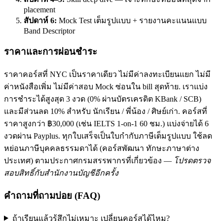
placement
สัปดาห์ 6:
Mock Test เต็มรูปแบบ + รายงานคะแนนแบบ
Band Descriptor
ราคาและการผ่อนชำระ
ราคาคอร์สที่ NYC เป็นราคาเดียว ไม่มีค่าลงทะเบียนแยก ไม่มี
ค่าหนังสือเพิ่ม ไม่มีค่าสอบ Mock ซ่อนใน bill สุดท้าย. เราแบ่ง
การชำระได้สูงสุด 3 งวด (0% ผ่านบัตรเครดิต KBank / SCB)
และมีส่วนลด 10% สำหรับ นักเรียน / พี่น้อง / ศิษย์เก่า. คอร์สที่
ราคาสูงกว่า ฿30,000 (เช่น IELTS 1-on-1 60 ชม.) แบ่งจ่ายได้ 6
งวดผ่าน Payplus. ทุกใบเสร็จเป็นใบกำกับภาษีเต็มรูปแบบ ใช้ลด
หย่อนภาษีบุคคลธรรมดาได้ (คอร์สพัฒนา ทักษะภาษาต่าง
ประเทศ) ตามประกาศกรมสรรพากรที่เกี่ยวข้อง —
โปรดตรวจ
สอบสิทธิ์กับสำนักงานบัญชีอีกครั้ง
คำถามที่ถามบ่อย (FAQ)
ถ้าเรียนแล้วรู้สึกไม่เหมาะ เปลี่ยนคอร์สได้ไหม?