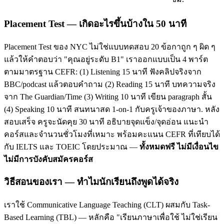
Placement Test — เกิดอะไรขึ้นบ้างใน 50 นาที
Placement Test ของ NYC ไม่ใช่แบบทดสอบ 20 ข้อกาถูก ๆ ผิด ๆ
แล้วให้คำตอบว่า "คุณอยู่ระดับ B1" เราออกแบบเป็น 4 พาร์ต
ตามมาตรฐาน CEFR: (1) Listening 15 นาที ฟังคลิปจริงจาก
BBC/podcast แล้วตอบคำถาม (2) Reading 15 นาที บทความจริง
จาก The Guardian/Time (3) Writing 10 นาที เขียน paragraph สั้น
(4) Speaking 10 นาที สนทนาสด 1-on-1 กับครูเจ้าของภาษา. หลัง
สอบเสร็จ ครูจะนัดคุย 30 นาที อธิบายจุดแข็ง/จุดอ่อน แนะนำ
คอร์สและจำนวนชั่วโมงที่เหมาะ พร้อมคะแนน CEFR ที่เทียบได้
กับ IELTS และ TOEIC โดยประมาณ —
ทั้งหมดฟรี ไม่มีเงื่อนไข
ไม่มีการบังคับสมัครคอร์ส
วิธีสอนของเรา — ทำไมนักเรียนถึงพูดได้จริง
เราใช้ Communicative Language Teaching (CLT) ผสมกับ Task-
Based Learning (TBL) — หลักคือ "เรียนภาษาเพื่อใช้ ไม่ใช่เรียน