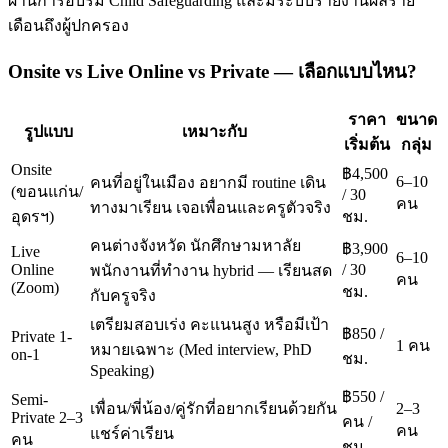
ผ่านการอบรม Child Safeguarding และมีระบบรายงานผลราย
เดือนถึงผู้ปกครอง
Onsite vs Live Online vs Private — เลือกแบบไหน?
ราคา
ขนาด
รูปแบบ
เหมาะกับ
เริ่มต้น
กลุ่ม
Onsite
฿4,500
6–10
คนที่อยู่ในเมือง อยากมี routine เดิน
(ขอนแก่น/
/ 30
คน
ทางมาเรียน เจอเพื่อนและครูตัวจริง
อุดรฯ)
ชม.
คนต่างจังหวัด นักศึกษามหาลัย
฿3,900
Live
6–10
Online
/ 30
พนักงานที่ทำงาน hybrid — เรียนสด
คน
(Zoom)
ชม.
กับครูจริง
เตรียมสอบเร่ง คะแนนสูง หรือมีเป้า
฿850 /
Private 1-
1 คน
หมายเฉพาะ (Med interview, PhD
on-1
ชม.
Speaking)
฿550 /
Semi-
เพื่อน/พี่น้อง/คู่รักที่อยากเรียนด้วยกัน
2–3
Private 2–3
คน /
คน
แชร์ค่าเรียน
คน
ชม.