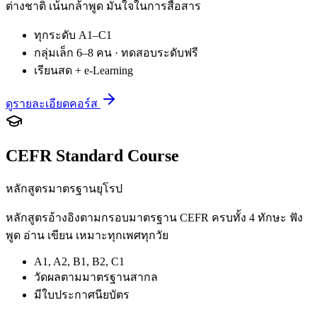
ต่างชาติ เน้นกล้าพูด มั่นใจในการสื่อสาร
ทุกระดับ A1–C1
กลุ่มเล็ก 6–8 คน · ทดสอบระดับฟรี
เรียนสด + e-Learning
ดูรายละเอียดคอร์ส
CEFR Standard Course
หลักสูตรมาตรฐานยุโรป
หลักสูตรอ้างอิงตามกรอบมาตรฐาน CEFR ครบทั้ง 4 ทักษะ ฟัง
พูด อ่าน เขียน เหมาะทุกเพศทุกวัย
A1, A2, B1, B2, C1
วัดผลตามมาตรฐานสากล
มีใบประกาศนียบัตร