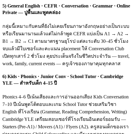
5) General English · CEFR · Conversation · Grammar · Online
Private — ปูพื้นและพูดคล่อง
กลุ่มนี้เหมาะกับคนที่ยังไม่เคยเรียนภาษาอังกฤษอย่างเป็นระบบ
หรือเรียนมานานแล้วแต่ไม่กล้าพูด CEFR แบ่งเป็น A1 → A2 →
B1 → B2 → C1 ตามมาตรฐานยุโรป แต่ละระดับ 30–45 ชั่วโมง
จบแล้วมีใบเซอร์และคะแนน placement ให้ Conversation Club
เปิดทุกเสาร์ 2 ชั่วโมง คุยประเด็นจริงในชีวิตประจำวัน — travel,
work, family, current events — ครูเจ้าของภาษาคุมทุกคลาส
6) Kids · Phonics · Junior Conv · School Tutor · Cambridge
YLE — สำหรับเด็ก 4–15 ปี
Phonics 4–6 ปีเน้นเสียงและการอ่านออกเสียง Kids Conversation
7–10 ปีเน้นพูดโต้ตอบและเกม School Tutor ช่วยเสริมวิชา
English ที่โรงเรียน (Grammar, Reading Comprehension, Writing)
Cambridge YLE เตรียมสอบเซอร์ที่โรงเรียนอินเตอร์ยอมรับ —
Starters (Pre-A1) / Movers (A1) / Flyers (A2). ครูสอนเด็กของเรา