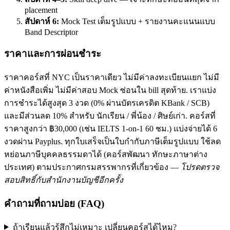
placement
สัปดาห์ 6:
Mock Test เต็มรูปแบบ + รายงานคะแนนแบบ
Band Descriptor
ราคาและการผ่อนชำระ
ราคาคอร์สที่ NYC เป็นราคาเดียว ไม่มีค่าลงทะเบียนแยก ไม่มี
ค่าหนังสือเพิ่ม ไม่มีค่าสอบ Mock ซ่อนใน bill สุดท้าย. เราแบ่ง
การชำระได้สูงสุด 3 งวด (0% ผ่านบัตรเครดิต KBank / SCB)
และมีส่วนลด 10% สำหรับ นักเรียน / พี่น้อง / ศิษย์เก่า. คอร์สที่
ราคาสูงกว่า ฿30,000 (เช่น IELTS 1-on-1 60 ชม.) แบ่งจ่ายได้ 6
งวดผ่าน Payplus. ทุกใบเสร็จเป็นใบกำกับภาษีเต็มรูปแบบ ใช้ลด
หย่อนภาษีบุคคลธรรมดาได้ (คอร์สพัฒนา ทักษะภาษาต่าง
ประเทศ) ตามประกาศกรมสรรพากรที่เกี่ยวข้อง —
โปรดตรวจ
สอบสิทธิ์กับสำนักงานบัญชีอีกครั้ง
คำถามที่ถามบ่อย (FAQ)
ถ้าเรียนแล้วรู้สึกไม่เหมาะ เปลี่ยนคอร์สได้ไหม?