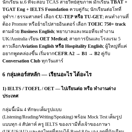
นักเรียน ม.6 ที่จะสอบ TCAS สายวิทย์สุขภาพ มักเรียน
TBAT +
TGAT Eng + IELTS Foundation
ควบคู่กัน; นักเรียนต่อโทที่
จุฬาฯ / ธรรมศาสตร์ เลือก
CU-TEP หรือ TU-GET
; คนทำงานที่
ต้อง Promote หรือย้ายไปสายอินเตอร์ เลือก
TOEIC 750+ track
ตามด้วย
Business English
; พยาบาลและหมอที่จะทำงาน
UK/Australia เรียน
OET Medical
; สายการบินและโรงแรม 5
ดาวเลือก
Aviation English หรือ Hospitality English
; ผู้ใหญ่ที่แค่
อยากพูดคล่องขึ้น เริ่มจาก
CEFR A2 → B1 → B2
คู่กับ
Conversation Club
ทุกวันเสาร์
6 กลุ่มคอร์สหลัก — เรียนอะไร ได้อะไร
1) IELTS / TOEFL / OET — ไปเรียนต่อ หรือ ทำงานต่าง
ประเทศ
กลุ่มนี้เน้น 4 ทักษะเต็มรูปแบบ
(Listening/Reading/Writing/Speaking) พร้อม Mock Test เต็มรูป
แบบทุก 4 สัปดาห์ ครู IELTS ของเรามีทั้งเจ้าของภาษา
(UK/US/AU) และครูไทยที่สอบได้ Band 8.0+ เอง จุดที่นักเรียน