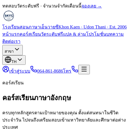
ทดสอบวัดระดับฟรี · จำนวนจำกัดเดือนนี้
จองเลย →
โรงเรียนสอนภาษาเอ็นวายซี
Khon Kaen · Udon Thani · Est. 2006
หน้าแรก
คอร์สเรียน
วัดระดับฟรี
แปล & ล่าม
โปรโมชั่น
บทความ
ติดต่อเรา
สาขา
TH
เข้าสู่ระบบ
064-861-8686
โทร
คอร์สเรียน
คอร์สเรียนภาษาอังกฤษ
ครบทุกหลักสูตรตามเป้าหมายของคุณ ตั้งแต่สนทนาในชีวิต
ประจำวัน ไปจนถึงเตรียมสอบเข้ามหาวิทยาลัยและศึกษาต่อต่าง
ประเทศ