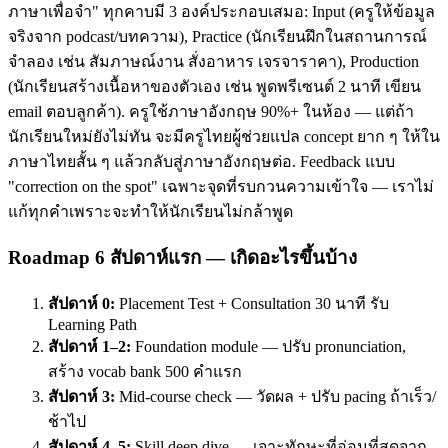
ภาษาเพื่อจำ" ทุกคาบมี 3 องค์ประกอบเสมอ: Input (ครูให้ข้อมูล
จริงจาก podcast/บทความ), Practice (นักเรียนฝึกในสถานการณ์
จำลอง เช่น สัมภาษณ์งาน สั่งอาหาร เจรจาราคา), Production
(นักเรียนสร้างเนื้อหาของตัวเอง เช่น พูดพรีเซนต์ 2 นาที เขียน
email ตอบลูกค้า). ครูใช้ภาษาอังกฤษ 90%+ ในห้อง — แต่ถ้า
นักเรียนใหม่ยังไม่ทัน จะมีครูไทยผู้ช่วยแปล concept ยาก ๆ ให้ใน
ภาษาไทยสั้น ๆ แล้วกลับสู่ภาษาอังกฤษต่อ. Feedback แบบ
"correction on the spot" เฉพาะจุดที่รบกวนความเข้าใจ — เราไม่
แก้ทุกคำเพราะจะทำให้นักเรียนไม่กล้าพูด
Roadmap 6 สัปดาห์แรก — เกิดอะไรขึ้นบ้าง
สัปดาห์ 0:
Placement Test + Consultation 30 นาที รับ
Learning Path
สัปดาห์ 1–2:
Foundation module — ปรับ pronunciation,
สร้าง vocab bank 500 คำแรก
สัปดาห์ 3:
Mid-course check — วัดผล + ปรับ pacing ถ้าเร็ว/
ช้าไป
สัปดาห์ 4–5:
Skill deep dive — เจาะทักษะที่อ่อนที่สุดจาก