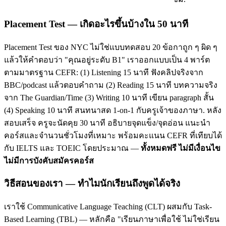
Placement Test — เกิดอะไรขึ้นบ้างใน 50 นาที
Placement Test ของ NYC ไม่ใช่แบบทดสอบ 20 ข้อกาถูก ๆ ผิด ๆ
แล้วให้คำตอบว่า "คุณอยู่ระดับ B1" เราออกแบบเป็น 4 พาร์ต
ตามมาตรฐาน CEFR: (1) Listening 15 นาที ฟังคลิปจริงจาก
BBC/podcast แล้วตอบคำถาม (2) Reading 15 นาที บทความจริง
จาก The Guardian/Time (3) Writing 10 นาที เขียน paragraph สั้น
(4) Speaking 10 นาที สนทนาสด 1-on-1 กับครูเจ้าของภาษา. หลัง
สอบเสร็จ ครูจะนัดคุย 30 นาที อธิบายจุดแข็ง/จุดอ่อน แนะนำ
คอร์สและจำนวนชั่วโมงที่เหมาะ พร้อมคะแนน CEFR ที่เทียบได้
กับ IELTS และ TOEIC โดยประมาณ —
ทั้งหมดฟรี ไม่มีเงื่อนไข
ไม่มีการบังคับสมัครคอร์ส
วิธีสอนของเรา — ทำไมนักเรียนถึงพูดได้จริง
เราใช้ Communicative Language Teaching (CLT) ผสมกับ Task-
Based Learning (TBL) — หลักคือ "เรียนภาษาเพื่อใช้ ไม่ใช่เรียน