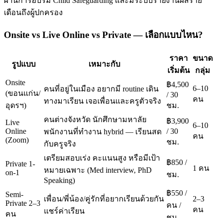
ผ่านการอบรม Child Safeguarding และมีระบบรายงานผลราย
เดือนถึงผู้ปกครอง
Onsite vs Live Online vs Private — เลือกแบบไหน?
ราคา
ขนาด
รูปแบบ
เหมาะกับ
เริ่มต้น
กลุ่ม
Onsite
฿4,500
6–10
คนที่อยู่ในเมือง อยากมี routine เดิน
(ขอนแก่น/
/ 30
คน
ทางมาเรียน เจอเพื่อนและครูตัวจริง
อุดรฯ)
ชม.
คนต่างจังหวัด นักศึกษามหาลัย
฿3,900
Live
6–10
Online
/ 30
พนักงานที่ทำงาน hybrid — เรียนสด
คน
(Zoom)
ชม.
กับครูจริง
เตรียมสอบเร่ง คะแนนสูง หรือมีเป้า
฿850 /
Private 1-
1 คน
หมายเฉพาะ (Med interview, PhD
on-1
ชม.
Speaking)
฿550 /
Semi-
เพื่อน/พี่น้อง/คู่รักที่อยากเรียนด้วยกัน
2–3
Private 2–3
คน /
คน
แชร์ค่าเรียน
คน
ชม.