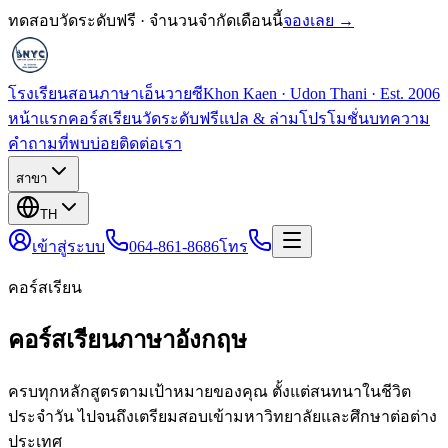
ทดสอบวัดระดับฟรี · จำนวนจำกัดเดือนนี้
จองเลย →
โรงเรียนสอนภาษาเอ็นวายซี
Khon Kaen · Udon Thani · Est. 2006
หน้าแรก
คอร์สเรียน
วัดระดับฟรี
แปล & ล่าม
โปรโมชั่น
บทความ
คำถามที่พบบ่อย
ติดต่อเรา
สาขา
TH
เข้าสู่ระบบ
064-861-8686
โทร
คอร์สเรียน
คอร์สเรียนภาษาอังกฤษ
ครบทุกหลักสูตรตามเป้าหมายของคุณ ตั้งแต่สนทนาในชีวิต
ประจำวัน ไปจนถึงเตรียมสอบเข้ามหาวิทยาลัยและศึกษาต่อต่าง
ประเทศ