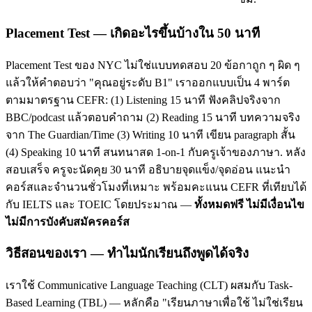
Placement Test — เกิดอะไรขึ้นบ้างใน 50 นาที
Placement Test ของ NYC ไม่ใช่แบบทดสอบ 20 ข้อกาถูก ๆ ผิด ๆ
แล้วให้คำตอบว่า "คุณอยู่ระดับ B1" เราออกแบบเป็น 4 พาร์ต
ตามมาตรฐาน CEFR: (1) Listening 15 นาที ฟังคลิปจริงจาก
BBC/podcast แล้วตอบคำถาม (2) Reading 15 นาที บทความจริง
จาก The Guardian/Time (3) Writing 10 นาที เขียน paragraph สั้น
(4) Speaking 10 นาที สนทนาสด 1-on-1 กับครูเจ้าของภาษา. หลัง
สอบเสร็จ ครูจะนัดคุย 30 นาที อธิบายจุดแข็ง/จุดอ่อน แนะนำ
คอร์สและจำนวนชั่วโมงที่เหมาะ พร้อมคะแนน CEFR ที่เทียบได้
กับ IELTS และ TOEIC โดยประมาณ —
ทั้งหมดฟรี ไม่มีเงื่อนไข
ไม่มีการบังคับสมัครคอร์ส
วิธีสอนของเรา — ทำไมนักเรียนถึงพูดได้จริง
เราใช้ Communicative Language Teaching (CLT) ผสมกับ Task-
Based Learning (TBL) — หลักคือ "เรียนภาษาเพื่อใช้ ไม่ใช่เรียน