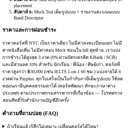
placement
สัปดาห์ 6:
Mock Test เต็มรูปแบบ + รายงานคะแนนแบบ
Band Descriptor
ราคาและการผ่อนชำระ
ราคาคอร์สที่ NYC เป็นราคาเดียว ไม่มีค่าลงทะเบียนแยก ไม่มี
ค่าหนังสือเพิ่ม ไม่มีค่าสอบ Mock ซ่อนใน bill สุดท้าย. เราแบ่ง
การชำระได้สูงสุด 3 งวด (0% ผ่านบัตรเครดิต KBank / SCB)
และมีส่วนลด 10% สำหรับ นักเรียน / พี่น้อง / ศิษย์เก่า. คอร์สที่
ราคาสูงกว่า ฿30,000 (เช่น IELTS 1-on-1 60 ชม.) แบ่งจ่ายได้ 6
งวดผ่าน Payplus. ทุกใบเสร็จเป็นใบกำกับภาษีเต็มรูปแบบ ใช้ลด
หย่อนภาษีบุคคลธรรมดาได้ (คอร์สพัฒนา ทักษะภาษาต่าง
ประเทศ) ตามประกาศกรมสรรพากรที่เกี่ยวข้อง —
โปรดตรวจ
สอบสิทธิ์กับสำนักงานบัญชีอีกครั้ง
คำถามที่ถามบ่อย (FAQ)
ถ้าเรียนแล้วรู้สึกไม่เหมาะ เปลี่ยนคอร์สได้ไหม?