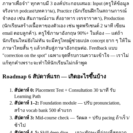
ภาษาเพื่อจำ" ทุกคาบมี 3 องค์ประกอบเสมอ: Input (ครูให้ข้อมูล
จริงจาก podcast/บทความ), Practice (นักเรียนฝึกในสถานการณ์
จำลอง เช่น สัมภาษณ์งาน สั่งอาหาร เจรจาราคา), Production
(นักเรียนสร้างเนื้อหาของตัวเอง เช่น พูดพรีเซนต์ 2 นาที เขียน
email ตอบลูกค้า). ครูใช้ภาษาอังกฤษ 90%+ ในห้อง — แต่ถ้า
นักเรียนใหม่ยังไม่ทัน จะมีครูไทยผู้ช่วยแปล concept ยาก ๆ ให้ใน
ภาษาไทยสั้น ๆ แล้วกลับสู่ภาษาอังกฤษต่อ. Feedback แบบ
"correction on the spot" เฉพาะจุดที่รบกวนความเข้าใจ — เราไม่
แก้ทุกคำเพราะจะทำให้นักเรียนไม่กล้าพูด
Roadmap 6 สัปดาห์แรก — เกิดอะไรขึ้นบ้าง
สัปดาห์ 0:
Placement Test + Consultation 30 นาที รับ
Learning Path
สัปดาห์ 1–2:
Foundation module — ปรับ pronunciation,
สร้าง vocab bank 500 คำแรก
สัปดาห์ 3:
Mid-course check — วัดผล + ปรับ pacing ถ้าเร็ว/
ช้าไป
สัปดาห์ 4–5:
Skill deep dive — เจาะทักษะที่อ่อนที่สุดจาก