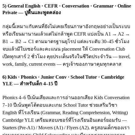
5) General English · CEFR · Conversation · Grammar · Online
Private — ปูพื้นและพูดคล่อง
กลุ่มนี้เหมาะกับคนที่ยังไม่เคยเรียนภาษาอังกฤษอย่างเป็นระบบ
หรือเรียนมานานแล้วแต่ไม่กล้าพูด CEFR แบ่งเป็น A1 → A2 →
B1 → B2 → C1 ตามมาตรฐานยุโรป แต่ละระดับ 30–45 ชั่วโมง
จบแล้วมีใบเซอร์และคะแนน placement ให้ Conversation Club
เปิดทุกเสาร์ 2 ชั่วโมง คุยประเด็นจริงในชีวิตประจำวัน — travel,
work, family, current events — ครูเจ้าของภาษาคุมทุกคลาส
6) Kids · Phonics · Junior Conv · School Tutor · Cambridge
YLE — สำหรับเด็ก 4–15 ปี
Phonics 4–6 ปีเน้นเสียงและการอ่านออกเสียง Kids Conversation
7–10 ปีเน้นพูดโต้ตอบและเกม School Tutor ช่วยเสริมวิชา
English ที่โรงเรียน (Grammar, Reading Comprehension, Writing)
Cambridge YLE เตรียมสอบเซอร์ที่โรงเรียนอินเตอร์ยอมรับ —
Starters (Pre-A1) / Movers (A1) / Flyers (A2). ครูสอนเด็กของเรา