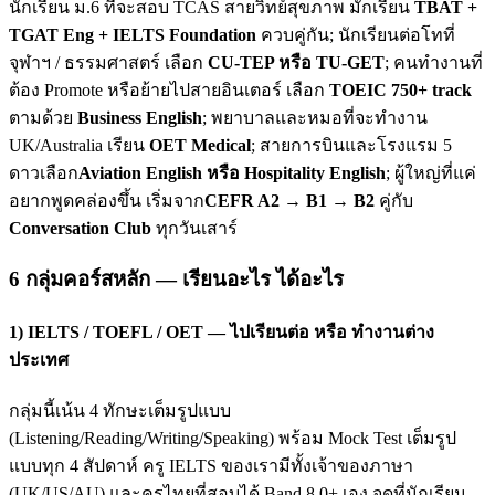
นักเรียน ม.6 ที่จะสอบ TCAS สายวิทย์สุขภาพ มักเรียน
TBAT +
TGAT Eng + IELTS Foundation
ควบคู่กัน; นักเรียนต่อโทที่
จุฬาฯ / ธรรมศาสตร์ เลือก
CU-TEP หรือ TU-GET
; คนทำงานที่
ต้อง Promote หรือย้ายไปสายอินเตอร์ เลือก
TOEIC 750+ track
ตามด้วย
Business English
; พยาบาลและหมอที่จะทำงาน
UK/Australia เรียน
OET Medical
; สายการบินและโรงแรม 5
ดาวเลือก
Aviation English หรือ Hospitality English
; ผู้ใหญ่ที่แค่
อยากพูดคล่องขึ้น เริ่มจาก
CEFR A2 → B1 → B2
คู่กับ
Conversation Club
ทุกวันเสาร์
6 กลุ่มคอร์สหลัก — เรียนอะไร ได้อะไร
1) IELTS / TOEFL / OET — ไปเรียนต่อ หรือ ทำงานต่าง
ประเทศ
กลุ่มนี้เน้น 4 ทักษะเต็มรูปแบบ
(Listening/Reading/Writing/Speaking) พร้อม Mock Test เต็มรูป
แบบทุก 4 สัปดาห์ ครู IELTS ของเรามีทั้งเจ้าของภาษา
(UK/US/AU) และครูไทยที่สอบได้ Band 8.0+ เอง จุดที่นักเรียน