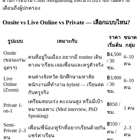
ผ่านการอบรม Child Safeguarding และมีระบบรายงานผลราย
เดือนถึงผู้ปกครอง
Onsite vs Live Online vs Private — เลือกแบบไหน?
ราคา
ขนาด
รูปแบบ
เหมาะกับ
เริ่มต้น
กลุ่ม
Onsite
฿4,500
6–10
คนที่อยู่ในเมือง อยากมี routine เดิน
(ขอนแก่น/
/ 30
คน
ทางมาเรียน เจอเพื่อนและครูตัวจริง
อุดรฯ)
ชม.
คนต่างจังหวัด นักศึกษามหาลัย
฿3,900
Live
6–10
Online
/ 30
พนักงานที่ทำงาน hybrid — เรียนสด
คน
(Zoom)
ชม.
กับครูจริง
เตรียมสอบเร่ง คะแนนสูง หรือมีเป้า
฿850 /
Private 1-
1 คน
หมายเฉพาะ (Med interview, PhD
on-1
ชม.
Speaking)
฿550 /
Semi-
เพื่อน/พี่น้อง/คู่รักที่อยากเรียนด้วยกัน
2–3
Private 2–3
คน /
คน
แชร์ค่าเรียน
คน
ชม.