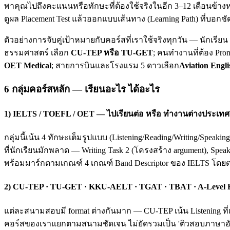
พาคุณไปถึงคะแนนหรือทักษะที่ต้องใช้จริงในอีก 3–12 เดือนข้างห
ดูผล Placement Test แล้วออกแบบเส้นทาง (Learning Path) ที่บอกชั
ตัวอย่างการจับคู่เป้าหมายกับคอร์สที่เราใช้จริงทุกวัน — นักเรี
ธรรมศาสตร์ เลือก
CU-TEP หรือ TU-GET
; คนทำงานที่ต้อง Pro
OET Medical
; สายการบินและโรงแรม 5 ดาวเลือก
Aviation Engli
6 กลุ่มคอร์สหลัก — เรียนอะไร ได้อะไร
1) IELTS / TOEFL / OET — ไปเรียนต่อ หรือ ทำงานต่างประเทศ
กลุ่มนี้เน้น 4 ทักษะเต็มรูปแบบ (Listening/Reading/Writing/Spea
ที่นักเรียนมักพลาด — Writing Task 2 (โครงสร้าง argument), Spea
พร้อมมาร์กตามเกณฑ์ 4 เกณฑ์ Band Descriptor ของ IELTS โดย
2) CU-TEP · TU-GET · KKU-AELT · TGAT · TBAT · A-Level
แต่ละสนามสอบมี format ต่างกันมาก — CU-TEP เน้น Listening ที่
คอร์สของเราแยกตามสนามชัดเจน ไม่ยัดรวมเป็น 'ติวสอบภาษาอังก