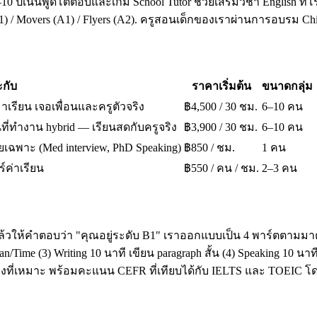
10 ปีเน้นพูดโต้ตอบและเกม School Tutor ช่วยเสริมวิชา English ที่โ
A1) / Movers (A1) / Flyers (A2). ครูสอนเด็กของเราผ่านการอบรม 
กับ
ราคาเริ่มต้น
ขนาดกลุ่ม
มาเรียน เจอเพื่อนและครูตัวจริง
฿4,500 / 30 ชม.
6–10 คน
ี่ทำงาน hybrid — เรียนสดกับครูจริง
฿3,900 / 30 ชม.
6–10 คน
เฉพาะ (Med interview, PhD Speaking)
฿850 / ชม.
1 คน
ร์ค่าเรียน
฿550 / คน / ชม.
2–3 คน
ล้วให้คำตอบว่า "คุณอยู่ระดับ B1" เราออกแบบเป็น 4 พาร์ตตามมาต
ime (3) Writing 10 นาที เขียน paragraph สั้น (4) Speaking 10 น
โมงที่เหมาะ พร้อมคะแนน CEFR ที่เทียบได้กับ IELTS และ TOEI