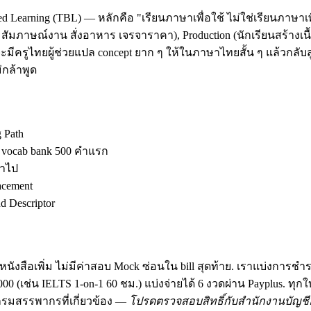
d Learning (TBL) — หลักคือ "เรียนภาษาเพื่อใช้ ไม่ใช่เรียนภาษาเพ
ัมภาษณ์งาน สั่งอาหาร เจรจาราคา), Production (นักเรียนสร้างเนื้อ
มีครูไทยผู้ช่วยแปล concept ยาก ๆ ให้ในภาษาไทยสั้น ๆ แล้วกลับสู
กล้าพูด
g Path
ง vocab bank 500 คำแรก
้าไป
acement
 Descriptor
นังสือเพิ่ม ไม่มีค่าสอบ Mock ซ่อนใน bill สุดท้าย. เราแบ่งการชำ
฿30,000 (เช่น IELTS 1-on-1 60 ชม.) แบ่งจ่ายได้ 6 งวดผ่าน Payplus.
มสรรพากรที่เกี่ยวข้อง —
โปรดตรวจสอบสิทธิ์กับสำนักงานบัญชีอ