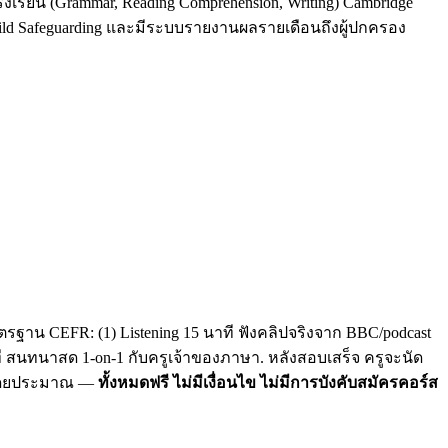
รงเรียน (Grammar, Reading Comprehension, Writing) Cambridge
Child Safeguarding และมีระบบรายงานผลรายเดือนถึงผู้ปกครอง
รฐาน CEFR: (1) Listening 15 นาที ฟังคลิปจริงจาก BBC/podcast
าที สนทนาสด 1-on-1 กับครูเจ้าของภาษา. หลังสอบเสร็จ ครูจะนัด
C โดยประมาณ —
ทั้งหมดฟรี ไม่มีเงื่อนไข ไม่มีการบังคับสมัครคอร์ส