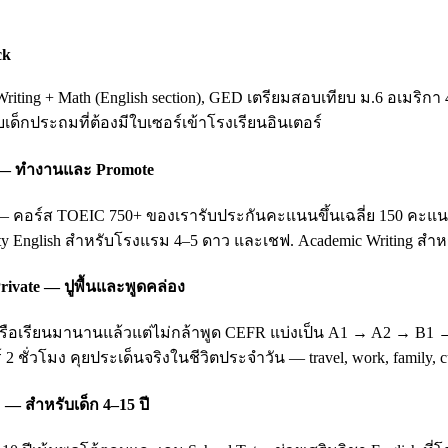
ck
ting + Math (English section), GED เตรียมสอบเทียบ ม.6 อเมริกา 
ับเด็กประถมที่ต้องมีใบเซอร์เข้าโรงเรียนอินเตอร์
ing — ทำงานและ Promote
อร์ส TOEIC 750+ ของเรารับประกันคะแนนขึ้นเฉลี่ย 150 คะแนนหลัง 3
ity English สำหรับโรงแรม 4–5 ดาว และเชฟ. Academic Writing สำหรั
rivate — ปูพื้นและพูดคล่อง
บ หรือเรียนมานานแล้วแต่ไม่กล้าพูด CEFR แบ่งเป็น A1 → A2 → B1
 2 ชั่วโมง คุยประเด็นจริงในชีวิตประจำวัน — travel, work, family
 — สำหรับเด็ก 4–15 ปี