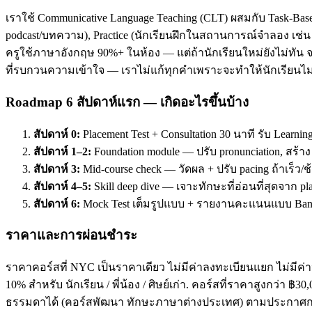
เราใช้ Communicative Language Teaching (CLT) ผสมกับ Task-Base
podcast/บทความ), Practice (นักเรียนฝึกในสถานการณ์จำลอง เช่น ส
ครูใช้ภาษาอังกฤษ 90%+ ในห้อง — แต่ถ้านักเรียนใหม่ยังไม่ทัน จะ
ที่รบกวนความเข้าใจ — เราไม่แก้ทุกคำเพราะจะทำให้นักเรียนไม่
Roadmap 6 สัปดาห์แรก — เกิดอะไรขึ้นบ้าง
สัปดาห์ 0:
Placement Test + Consultation 30 นาที รับ Learnin
สัปดาห์ 1–2:
Foundation module — ปรับ pronunciation, สร้า
สัปดาห์ 3:
Mid-course check — วัดผล + ปรับ pacing ถ้าเร็ว/ช
สัปดาห์ 4–5:
Skill deep dive — เจาะทักษะที่อ่อนที่สุดจาก pl
สัปดาห์ 6:
Mock Test เต็มรูปแบบ + รายงานคะแนนแบบ Band
ราคาและการผ่อนชำระ
ราคาคอร์สที่ NYC เป็นราคาเดียว ไม่มีค่าลงทะเบียนแยก ไม่มีค่าห
10% สำหรับ นักเรียน / พี่น้อง / ศิษย์เก่า. คอร์สที่ราคาสูงกว่า 
ธรรมดาได้ (คอร์สพัฒนา ทักษะภาษาต่างประเทศ) ตามประกาศกร