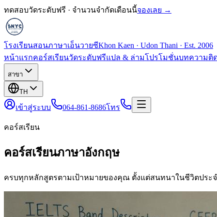
ทดสอบวัดระดับฟรี · จำนวนจำกัดเดือนนี้
จองเลย →
โรงเรียนสอนภาษาเอ็นวายซี
Khon Kaen · Udon Thani · Est. 2006
หน้าแรก
คอร์สเรียน
วัดระดับฟรี
แปล & ล่าม
โปรโมชั่น
บทความ
ติ
สาขา
TH
เข้าสู่ระบบ
064-861-8686
โทร
คอร์สเรียน
คอร์สเรียนภาษาอังกฤษ
ครบทุกหลักสูตรตามเป้าหมายของคุณ ตั้งแต่สนทนาในชีวิตประจ