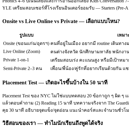
Phonics 4–6 ปีเน้นเสียงและการอ่านออกเสียง Kids Conversation 7–
YLE เตรียมสอบเซอร์ที่โรงเรียนอินเตอร์ยอมรับ — Starters (Pre-
Onsite vs Live Online vs Private — เลือกแบบไหน?
รูปแบบ
เหมาะ
Onsite (ขอนแก่น/อุดรฯ)
คนที่อยู่ในเมือง อยากมี routine เดินทาง
Live Online (Zoom)
คนต่างจังหวัด นักศึกษามหาลัย พนักงานท
Private 1-on-1
เตรียมสอบเร่ง คะแนนสูง หรือมีเป้าหมาย
Semi-Private 2–3 คน
เพื่อน/พี่น้อง/คู่รักที่อยากเรียนด้วยกัน แช
Placement Test — เกิดอะไรขึ้นบ้างใน 50 นาที
Placement Test ของ NYC ไม่ใช่แบบทดสอบ 20 ข้อกาถูก ๆ ผิด ๆ แ
แล้วตอบคำถาม (2) Reading 15 นาที บทความจริงจาก The Guardian/T
คุย 30 นาที อธิบายจุดแข็ง/จุดอ่อน แนะนำคอร์สและจำนวนชั่ว
วิธีสอนของเรา — ทำไมนักเรียนถึงพูดได้จริง