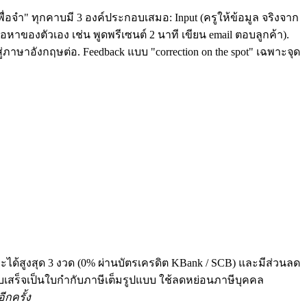
ื่อจำ" ทุกคาบมี 3 องค์ประกอบเสมอ: Input (ครูให้ข้อมูล จริงจาก
หาของตัวเอง เช่น พูดพรีเซนต์ 2 นาที เขียน email ตอบลูกค้า).
่ภาษาอังกฤษต่อ. Feedback แบบ "correction on the spot" เฉพาะจุด
ระได้สูงสุด 3 งวด (0% ผ่านบัตรเครดิต KBank / SCB) และมีส่วนลด
 ทุกใบเสร็จเป็นใบกำกับภาษีเต็มรูปแบบ ใช้ลดหย่อนภาษีบุคคล
ีกครั้ง