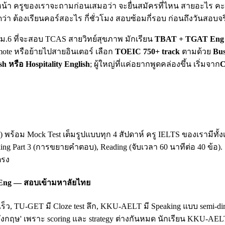
น้า ครูของเราจะถามก่อนเสมอว่า จะยื่นสมัครที่ไหน สายอะไร คะแน
ดว่า ต้องเรียนคอร์สอะไร กี่ชั่วโมง สอบซ้อมกี่รอบ ก่อนถึงวันสอบจร
ยน ม.6 ที่จะสอบ TCAS สายวิทย์สุขภาพ มักเรียน
TBAT + TGAT Eng 
mote หรือย้ายไปสายอินเตอร์ เลือก
TOEIC 750+ track
ตามด้วย
Bus
sh หรือ Hospitality English
; ผู้ใหญ่ที่แค่อยากพูดคล่องขึ้น เริ่มจาก
C
king) พร้อม Mock Test เต็มรูปแบบทุก 4 สัปดาห์ ครู IELTS ของเรามี
king Part 3 (การขยายคำตอบ), Reading (จับเวลา 60 นาทีต่อ 40 ข้อ)
ตรง
 Eng — สอบเข้ามหาลัยไทย
เร็ว, TU-GET มี Cloze test ลึก, KKU-AELT มี Speaking แบบ semi-
ฤษ' เพราะ scoring และ strategy ต่างกันหมด นักเรียน KKU-AEL