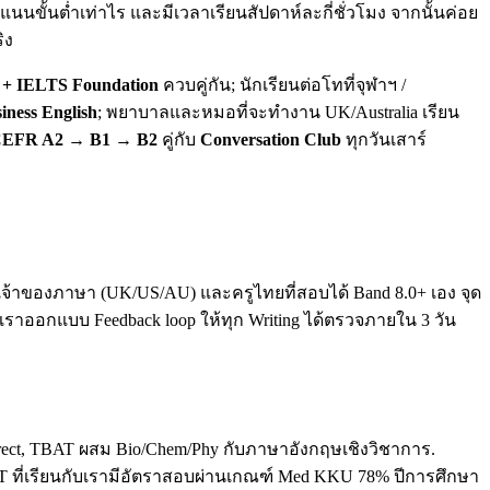
นขั้นต่ำเท่าไร และมีเวลาเรียนสัปดาห์ละกี่ชั่วโมง จากนั้นค่อย
ิง
+ IELTS Foundation
ควบคู่กัน; นักเรียนต่อโทที่จุฬาฯ /
iness English
; พยาบาลและหมอที่จะทำงาน UK/Australia เรียน
EFR A2 → B1 → B2
คู่กับ
Conversation Club
ทุกวันเสาร์
ทั้งเจ้าของภาษา (UK/US/AU) และครูไทยที่สอบได้ Band 8.0+ เอง จุด
. เราออกแบบ Feedback loop ให้ทุก Writing ได้ตรวจภายใน 3 วัน
direct, TBAT ผสม Bio/Chem/Phy กับภาษาอังกฤษเชิงวิชาการ.
T ที่เรียนกับเรามีอัตราสอบผ่านเกณฑ์ Med KKU 78% ปีการศึกษา