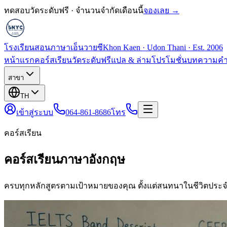
ทดสอบวัดระดับฟรี · จำนวนจำกัดเดือนนี้
จองเลย →
โรงเรียนสอนภาษาเอ็นวายซี
Khon Kaen · Udon Thani · Est. 2006
หน้าแรก
คอร์สเรียน
วัดระดับฟรี
แปล & ล่าม
โปรโมชั่น
บทความ
คำ
สาขา
TH
เข้าสู่ระบบ
064-861-8686
โทร
คอร์สเรียน
คอร์สเรียนภาษาอังกฤษ
ครบทุกหลักสูตรตามเป้าหมายของคุณ ตั้งแต่สนทนาในชีวิตประจ