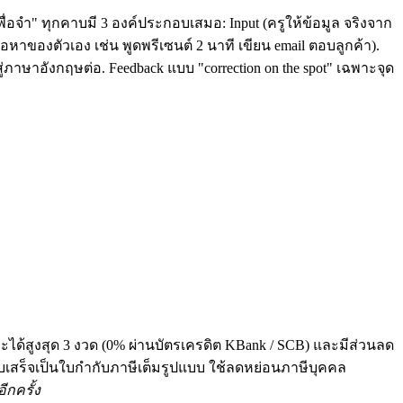
ื่อจำ" ทุกคาบมี 3 องค์ประกอบเสมอ: Input (ครูให้ข้อมูล จริงจาก
หาของตัวเอง เช่น พูดพรีเซนต์ 2 นาที เขียน email ตอบลูกค้า).
่ภาษาอังกฤษต่อ. Feedback แบบ "correction on the spot" เฉพาะจุด
ระได้สูงสุด 3 งวด (0% ผ่านบัตรเครดิต KBank / SCB) และมีส่วนลด
 ทุกใบเสร็จเป็นใบกำกับภาษีเต็มรูปแบบ ใช้ลดหย่อนภาษีบุคคล
ีกครั้ง