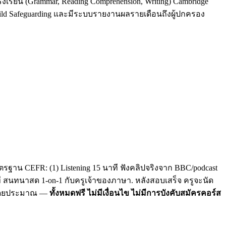
รงเรียน (Grammar, Reading Comprehension, Writing) Cambridge
Child Safeguarding และมีระบบรายงานผลรายเดือนถึงผู้ปกครอง
รฐาน CEFR: (1) Listening 15 นาที ฟังคลิปจริงจาก BBC/podcast
าที สนทนาสด 1-on-1 กับครูเจ้าของภาษา. หลังสอบเสร็จ ครูจะนัด
C โดยประมาณ —
ทั้งหมดฟรี ไม่มีเงื่อนไข ไม่มีการบังคับสมัครคอร์ส