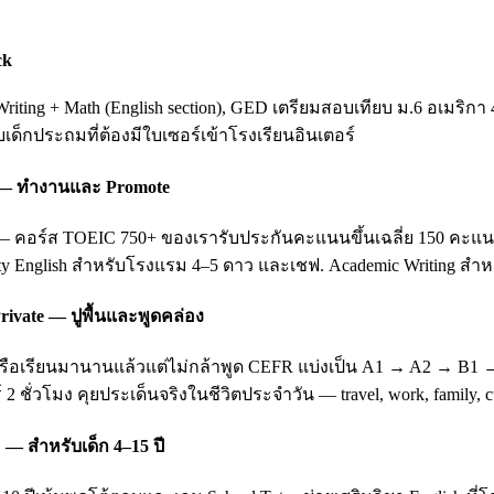
ck
ting + Math (English section), GED เตรียมสอบเทียบ ม.6 อเมริกา 
ับเด็กประถมที่ต้องมีใบเซอร์เข้าโรงเรียนอินเตอร์
ing — ทำงานและ Promote
อร์ส TOEIC 750+ ของเรารับประกันคะแนนขึ้นเฉลี่ย 150 คะแนนหลัง 3
ity English สำหรับโรงแรม 4–5 ดาว และเชฟ. Academic Writing สำหรั
rivate — ปูพื้นและพูดคล่อง
บ หรือเรียนมานานแล้วแต่ไม่กล้าพูด CEFR แบ่งเป็น A1 → A2 → B1
 2 ชั่วโมง คุยประเด็นจริงในชีวิตประจำวัน — travel, work, family
 — สำหรับเด็ก 4–15 ปี