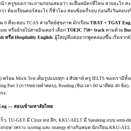
น้า ครูของเราจะถามก่อนเสมอว่า จะยื่นสมัครที่ไหน สายอะไร คะแน
ดว่า ต้องเรียนคอร์สอะไร กี่ชั่วโมง สอบซ้อมกี่รอบ ก่อนถึงวันสอบจร
ยน ม.6 ที่จะสอบ TCAS สายวิทย์สุขภาพ มักเรียน
TBAT + TGAT Eng 
mote หรือย้ายไปสายอินเตอร์ เลือก
TOEIC 750+ track
ตามด้วย
Bus
sh หรือ Hospitality English
; ผู้ใหญ่ที่แค่อยากพูดคล่องขึ้น เริ่มจาก
C
king) พร้อม Mock Test เต็มรูปแบบทุก 4 สัปดาห์ ครู IELTS ของเรามี
king Part 3 (การขยายคำตอบ), Reading (จับเวลา 60 นาทีต่อ 40 ข้อ)
ตรง
 Eng — สอบเข้ามหาลัยไทย
เร็ว, TU-GET มี Cloze test ลึก, KKU-AELT มี Speaking แบบ semi-
ฤษ' เพราะ scoring และ strategy ต่างกันหมด นักเรียน KKU-AEL