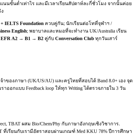
นขั้นต่ำเท่าไร และมีเวลาเรียนสัปดาห์ละกี่ชั่วโมง จากนั้นค่อย
ิง
+ IELTS Foundation
ควบคู่กัน; นักเรียนต่อโทที่จุฬาฯ /
iness English
; พยาบาลและหมอที่จะทำงาน UK/Australia เรียน
EFR A2 → B1 → B2
คู่กับ
Conversation Club
ทุกวันเสาร์
ทั้งเจ้าของภาษา (UK/US/AU) และครูไทยที่สอบได้ Band 8.0+ เอง จุด
. เราออกแบบ Feedback loop ให้ทุก Writing ได้ตรวจภายใน 3 วัน
direct, TBAT ผสม Bio/Chem/Phy กับภาษาอังกฤษเชิงวิชาการ.
T ที่เรียนกับเรามีอัตราสอบผ่านเกณฑ์ Med KKU 78% ปีการศึกษา