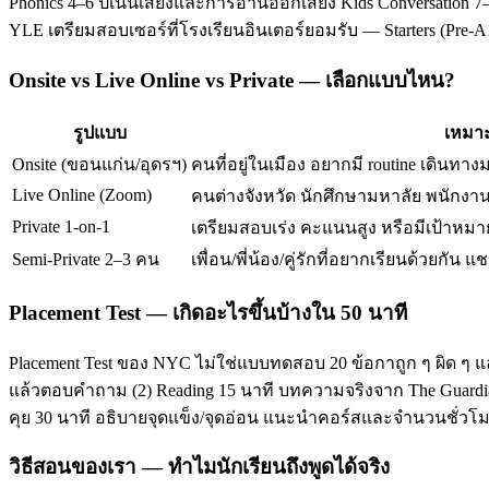
Phonics 4–6 ปีเน้นเสียงและการอ่านออกเสียง Kids Conversation 7–
YLE เตรียมสอบเซอร์ที่โรงเรียนอินเตอร์ยอมรับ — Starters (Pre-
Onsite vs Live Online vs Private — เลือกแบบไหน?
รูปแบบ
เหมาะ
Onsite (ขอนแก่น/อุดรฯ)
คนที่อยู่ในเมือง อยากมี routine เดินทาง
Live Online (Zoom)
คนต่างจังหวัด นักศึกษามหาลัย พนักงานท
Private 1-on-1
เตรียมสอบเร่ง คะแนนสูง หรือมีเป้าหมาย
Semi-Private 2–3 คน
เพื่อน/พี่น้อง/คู่รักที่อยากเรียนด้วยกัน แช
Placement Test — เกิดอะไรขึ้นบ้างใน 50 นาที
Placement Test ของ NYC ไม่ใช่แบบทดสอบ 20 ข้อกาถูก ๆ ผิด ๆ แ
แล้วตอบคำถาม (2) Reading 15 นาที บทความจริงจาก The Guardian/T
คุย 30 นาที อธิบายจุดแข็ง/จุดอ่อน แนะนำคอร์สและจำนวนชั่ว
วิธีสอนของเรา — ทำไมนักเรียนถึงพูดได้จริง