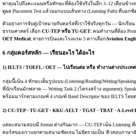
พาคุณไปถึงคะแนนหรือทักษะที่ต้องใช้จริงในอีก 3–12 เดือนข้างห
ดูผล Placement Test แล้วออกแบบเส้นทาง (Learning Path) ที่บอกชั
ตัวอย่างการจับคู่เป้าหมายกับคอร์สที่เราใช้จริงทุกวัน — นักเรี
ธรรมศาสตร์ เลือก
CU-TEP หรือ TU-GET
; คนทำงานที่ต้อง Pro
OET Medical
; สายการบินและโรงแรม 5 ดาวเลือก
Aviation Engli
6 กลุ่มคอร์สหลัก — เรียนอะไร ได้อะไร
1) IELTS / TOEFL / OET — ไปเรียนต่อ หรือ ทำงานต่างประเทศ
กลุ่มนี้เน้น 4 ทักษะเต็มรูปแบบ (Listening/Reading/Writing/Spea
ที่นักเรียนมักพลาด — Writing Task 2 (โครงสร้าง argument), Spea
พร้อมมาร์กตามเกณฑ์ 4 เกณฑ์ Band Descriptor ของ IELTS โดย
2) CU-TEP · TU-GET · KKU-AELT · TGAT · TBAT · A-Level
แต่ละสนามสอบมี format ต่างกันมาก — CU-TEP เน้น Listening ที่
คอร์สของเราแยกตามสนามชัดเจน ไม่ยัดรวมเป็น 'ติวสอบภาษาอังก