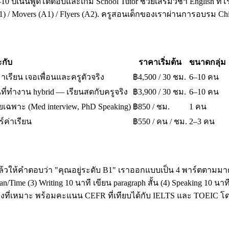
10 ปีเน้นพูดโต้ตอบและเกม School Tutor ช่วยเสริมวิชา English ที่โ
A1) / Movers (A1) / Flyers (A2). ครูสอนเด็กของเราผ่านการอบรม 
กับ
ราคาเริ่มต้น
ขนาดกลุ่ม
มาเรียน เจอเพื่อนและครูตัวจริง
฿4,500 / 30 ชม.
6–10 คน
ี่ทำงาน hybrid — เรียนสดกับครูจริง
฿3,900 / 30 ชม.
6–10 คน
เฉพาะ (Med interview, PhD Speaking)
฿850 / ชม.
1 คน
ร์ค่าเรียน
฿550 / คน / ชม.
2–3 คน
ล้วให้คำตอบว่า "คุณอยู่ระดับ B1" เราออกแบบเป็น 4 พาร์ตตามมาต
ime (3) Writing 10 นาที เขียน paragraph สั้น (4) Speaking 10 น
โมงที่เหมาะ พร้อมคะแนน CEFR ที่เทียบได้กับ IELTS และ TOEI