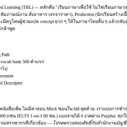
d Learning (TBL) — หลักคือ "เรียนภาษาเพื่อใช้ ไม่ใช่เรียนภาษาเพ
ัมภาษณ์งาน สั่งอาหาร เจรจาราคา), Production (นักเรียนสร้างเนื้อ
มีครูไทยผู้ช่วยแปล concept ยาก ๆ ให้ในภาษาไทยสั้น ๆ แล้วกลับสู
กล้าพูด
g Path
ง vocab bank 500 คำแรก
้าไป
acement
 Descriptor
นังสือเพิ่ม ไม่มีค่าสอบ Mock ซ่อนใน bill สุดท้าย. เราแบ่งการชำ
฿30,000 (เช่น IELTS 1-on-1 60 ชม.) แบ่งจ่ายได้ 6 งวดผ่าน Payplus.
มสรรพากรที่เกี่ยวข้อง —
โปรดตรวจสอบสิทธิ์กับสำนักงานบัญชีอ