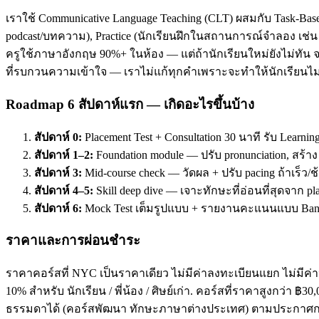
เราใช้ Communicative Language Teaching (CLT) ผสมกับ Task-Base
podcast/บทความ), Practice (นักเรียนฝึกในสถานการณ์จำลอง เช่น ส
ครูใช้ภาษาอังกฤษ 90%+ ในห้อง — แต่ถ้านักเรียนใหม่ยังไม่ทัน จะ
ที่รบกวนความเข้าใจ — เราไม่แก้ทุกคำเพราะจะทำให้นักเรียนไม่
Roadmap 6 สัปดาห์แรก — เกิดอะไรขึ้นบ้าง
สัปดาห์ 0:
Placement Test + Consultation 30 นาที รับ Learnin
สัปดาห์ 1–2:
Foundation module — ปรับ pronunciation, สร้า
สัปดาห์ 3:
Mid-course check — วัดผล + ปรับ pacing ถ้าเร็ว/ช
สัปดาห์ 4–5:
Skill deep dive — เจาะทักษะที่อ่อนที่สุดจาก pl
สัปดาห์ 6:
Mock Test เต็มรูปแบบ + รายงานคะแนนแบบ Band
ราคาและการผ่อนชำระ
ราคาคอร์สที่ NYC เป็นราคาเดียว ไม่มีค่าลงทะเบียนแยก ไม่มีค่าห
10% สำหรับ นักเรียน / พี่น้อง / ศิษย์เก่า. คอร์สที่ราคาสูงกว่า 
ธรรมดาได้ (คอร์สพัฒนา ทักษะภาษาต่างประเทศ) ตามประกาศกร