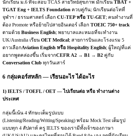
นักเรียน ม.6 ที่จะสอบ TCAS สายวิทย์สุขภาพ มักเรียน
TBAT +
TGAT Eng + IELTS Foundation
ควบคู่กัน; นักเรียนต่อโทที่
จุฬาฯ / ธรรมศาสตร์ เลือก
CU-TEP หรือ TU-GET
; คนทำงานที่
ต้อง Promote หรือย้ายไปสายอินเตอร์ เลือก
TOEIC 750+ track
ตามด้วย
Business English
; พยาบาลและหมอที่จะทำงาน
UK/Australia เรียน
OET Medical
; สายการบินและโรงแรม 5
ดาวเลือก
Aviation English หรือ Hospitality English
; ผู้ใหญ่ที่แค่
อยากพูดคล่องขึ้น เริ่มจาก
CEFR A2 → B1 → B2
คู่กับ
Conversation Club
ทุกวันเสาร์
6 กลุ่มคอร์สหลัก — เรียนอะไร ได้อะไร
1) IELTS / TOEFL / OET — ไปเรียนต่อ หรือ ทำงานต่าง
ประเทศ
กลุ่มนี้เน้น 4 ทักษะเต็มรูปแบบ
(Listening/Reading/Writing/Speaking) พร้อม Mock Test เต็มรูป
แบบทุก 4 สัปดาห์ ครู IELTS ของเรามีทั้งเจ้าของภาษา
(UK/US/AU) และครูไทยที่สอบได้ Band 8.0+ เอง จุดที่นักเรียน