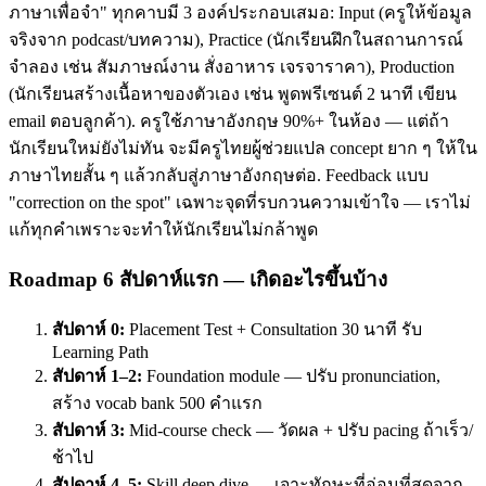
ภาษาเพื่อจำ" ทุกคาบมี 3 องค์ประกอบเสมอ: Input (ครูให้ข้อมูล
จริงจาก podcast/บทความ), Practice (นักเรียนฝึกในสถานการณ์
จำลอง เช่น สัมภาษณ์งาน สั่งอาหาร เจรจาราคา), Production
(นักเรียนสร้างเนื้อหาของตัวเอง เช่น พูดพรีเซนต์ 2 นาที เขียน
email ตอบลูกค้า). ครูใช้ภาษาอังกฤษ 90%+ ในห้อง — แต่ถ้า
นักเรียนใหม่ยังไม่ทัน จะมีครูไทยผู้ช่วยแปล concept ยาก ๆ ให้ใน
ภาษาไทยสั้น ๆ แล้วกลับสู่ภาษาอังกฤษต่อ. Feedback แบบ
"correction on the spot" เฉพาะจุดที่รบกวนความเข้าใจ — เราไม่
แก้ทุกคำเพราะจะทำให้นักเรียนไม่กล้าพูด
Roadmap 6 สัปดาห์แรก — เกิดอะไรขึ้นบ้าง
สัปดาห์ 0:
Placement Test + Consultation 30 นาที รับ
Learning Path
สัปดาห์ 1–2:
Foundation module — ปรับ pronunciation,
สร้าง vocab bank 500 คำแรก
สัปดาห์ 3:
Mid-course check — วัดผล + ปรับ pacing ถ้าเร็ว/
ช้าไป
สัปดาห์ 4–5:
Skill deep dive — เจาะทักษะที่อ่อนที่สุดจาก