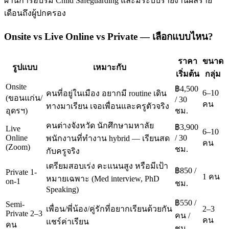
ผ่านการอบรม Child Safeguarding และมีระบบรายงานผลราย
เดือนถึงผู้ปกครอง
Onsite vs Live Online vs Private — เลือกแบบไหน?
ราคา
ขนาด
รูปแบบ
เหมาะกับ
เริ่มต้น
กลุ่ม
Onsite
฿4,500
6–10
คนที่อยู่ในเมือง อยากมี routine เดิน
(ขอนแก่น/
/ 30
คน
ทางมาเรียน เจอเพื่อนและครูตัวจริง
อุดรฯ)
ชม.
คนต่างจังหวัด นักศึกษามหาลัย
฿3,900
Live
6–10
Online
/ 30
พนักงานที่ทำงาน hybrid — เรียนสด
คน
(Zoom)
ชม.
กับครูจริง
เตรียมสอบเร่ง คะแนนสูง หรือมีเป้า
฿850 /
Private 1-
1 คน
หมายเฉพาะ (Med interview, PhD
on-1
ชม.
Speaking)
฿550 /
Semi-
เพื่อน/พี่น้อง/คู่รักที่อยากเรียนด้วยกัน
2–3
Private 2–3
คน /
คน
แชร์ค่าเรียน
คน
ชม.