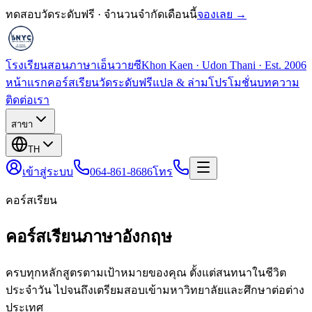
ทดสอบวัดระดับฟรี · จำนวนจำกัดเดือนนี้
จองเลย →
โรงเรียนสอนภาษาเอ็นวายซี
Khon Kaen · Udon Thani · Est. 2006
หน้าแรก
คอร์สเรียน
วัดระดับฟรี
แปล & ล่าม
โปรโมชั่น
บทความ
ติดต่อเรา
สาขา
TH
เข้าสู่ระบบ
064-861-8686
โทร
คอร์สเรียน
คอร์สเรียนภาษาอังกฤษ
ครบทุกหลักสูตรตามเป้าหมายของคุณ ตั้งแต่สนทนาในชีวิต
ประจำวัน ไปจนถึงเตรียมสอบเข้ามหาวิทยาลัยและศึกษาต่อต่าง
ประเทศ