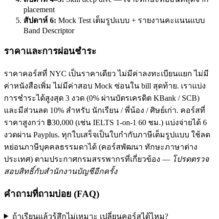
placement
สัปดาห์ 6:
Mock Test เต็มรูปแบบ + รายงานคะแนนแบบ
Band Descriptor
ราคาและการผ่อนชำระ
ราคาคอร์สที่ NYC เป็นราคาเดียว ไม่มีค่าลงทะเบียนแยก ไม่มี
ค่าหนังสือเพิ่ม ไม่มีค่าสอบ Mock ซ่อนใน bill สุดท้าย. เราแบ่ง
การชำระได้สูงสุด 3 งวด (0% ผ่านบัตรเครดิต KBank / SCB)
และมีส่วนลด 10% สำหรับ นักเรียน / พี่น้อง / ศิษย์เก่า. คอร์สที่
ราคาสูงกว่า ฿30,000 (เช่น IELTS 1-on-1 60 ชม.) แบ่งจ่ายได้ 6
งวดผ่าน Payplus. ทุกใบเสร็จเป็นใบกำกับภาษีเต็มรูปแบบ ใช้ลด
หย่อนภาษีบุคคลธรรมดาได้ (คอร์สพัฒนา ทักษะภาษาต่าง
ประเทศ) ตามประกาศกรมสรรพากรที่เกี่ยวข้อง —
โปรดตรวจ
สอบสิทธิ์กับสำนักงานบัญชีอีกครั้ง
คำถามที่ถามบ่อย (FAQ)
ถ้าเรียนแล้วรู้สึกไม่เหมาะ เปลี่ยนคอร์สได้ไหม?