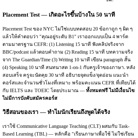
Placement Test — เกิดอะไรขึ้นบ้างใน 50 นาที
Placement Test ของ NYC ไม่ใช่แบบทดสอบ 20 ข้อกาถูก ๆ ผิด ๆ
แล้วให้คำตอบว่า "คุณอยู่ระดับ B1" เราออกแบบเป็น 4 พาร์ต
ตามมาตรฐาน CEFR: (1) Listening 15 นาที ฟังคลิปจริงจาก
BBC/podcast แล้วตอบคำถาม (2) Reading 15 นาที บทความจริง
จาก The Guardian/Time (3) Writing 10 นาที เขียน paragraph สั้น
(4) Speaking 10 นาที สนทนาสด 1-on-1 กับครูเจ้าของภาษา. หลัง
สอบเสร็จ ครูจะนัดคุย 30 นาที อธิบายจุดแข็ง/จุดอ่อน แนะนำ
คอร์สและจำนวนชั่วโมงที่เหมาะ พร้อมคะแนน CEFR ที่เทียบได้
กับ IELTS และ TOEIC โดยประมาณ —
ทั้งหมดฟรี ไม่มีเงื่อนไข
ไม่มีการบังคับสมัครคอร์ส
วิธีสอนของเรา — ทำไมนักเรียนถึงพูดได้จริง
เราใช้ Communicative Language Teaching (CLT) ผสมกับ Task-
Based Learning (TBL) — หลักคือ "เรียนภาษาเพื่อใช้ ไม่ใช่เรียน