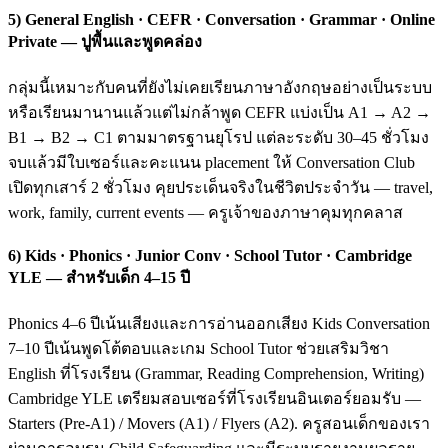
5) General English · CEFR · Conversation · Grammar · Online
Private — ปูพื้นและพูดคล่อง
กลุ่มนี้เหมาะกับคนที่ยังไม่เคยเรียนภาษาอังกฤษอย่างเป็นระบบ
หรือเรียนมานานแล้วแต่ไม่กล้าพูด CEFR แบ่งเป็น A1 → A2 →
B1 → B2 → C1 ตามมาตรฐานยุโรป แต่ละระดับ 30–45 ชั่วโมง
จบแล้วมีใบเซอร์และคะแนน placement ให้ Conversation Club
เปิดทุกเสาร์ 2 ชั่วโมง คุยประเด็นจริงในชีวิตประจำวัน — travel,
work, family, current events — ครูเจ้าของภาษาคุมทุกคลาส
6) Kids · Phonics · Junior Conv · School Tutor · Cambridge
YLE — สำหรับเด็ก 4–15 ปี
Phonics 4–6 ปีเน้นเสียงและการอ่านออกเสียง Kids Conversation
7–10 ปีเน้นพูดโต้ตอบและเกม School Tutor ช่วยเสริมวิชา
English ที่โรงเรียน (Grammar, Reading Comprehension, Writing)
Cambridge YLE เตรียมสอบเซอร์ที่โรงเรียนอินเตอร์ยอมรับ —
Starters (Pre-A1) / Movers (A1) / Flyers (A2). ครูสอนเด็กของเรา