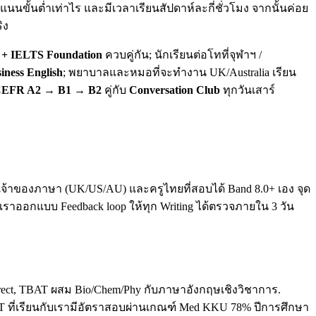
นขั้นต่ำเท่าไร และมีเวลาเรียนสัปดาห์ละกี่ชั่วโมง จากนั้นค่อย
ิง
+ IELTS Foundation
ควบคู่กัน; นักเรียนต่อโทที่จุฬาฯ /
iness English
; พยาบาลและหมอที่จะทำงาน UK/Australia เรียน
EFR A2 → B1 → B2
คู่กับ
Conversation Club
ทุกวันเสาร์
ทั้งเจ้าของภาษา (UK/US/AU) และครูไทยที่สอบได้ Band 8.0+ เอง จุด
. เราออกแบบ Feedback loop ให้ทุก Writing ได้ตรวจภายใน 3 วัน
direct, TBAT ผสม Bio/Chem/Phy กับภาษาอังกฤษเชิงวิชาการ.
T ที่เรียนกับเรามีอัตราสอบผ่านเกณฑ์ Med KKU 78% ปีการศึกษา