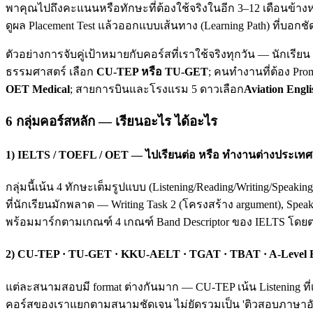
พาคุณไปถึงคะแนนหรือทักษะที่ต้องใช้จริงในอีก 3–12 เดือนข้างห
ดูผล Placement Test แล้วออกแบบเส้นทาง (Learning Path) ที่บอกชั
ตัวอย่างการจับคู่เป้าหมายกับคอร์สที่เราใช้จริงทุกวัน — นักเรี
ธรรมศาสตร์ เลือก
CU-TEP หรือ TU-GET
; คนทำงานที่ต้อง Pro
OET Medical
; สายการบินและโรงแรม 5 ดาวเลือก
Aviation Engli
6 กลุ่มคอร์สหลัก — เรียนอะไร ได้อะไร
1) IELTS / TOEFL / OET — ไปเรียนต่อ หรือ ทำงานต่างประเทศ
กลุ่มนี้เน้น 4 ทักษะเต็มรูปแบบ (Listening/Reading/Writing/Spea
ที่นักเรียนมักพลาด — Writing Task 2 (โครงสร้าง argument), Spea
พร้อมมาร์กตามเกณฑ์ 4 เกณฑ์ Band Descriptor ของ IELTS โดย
2) CU-TEP · TU-GET · KKU-AELT · TGAT · TBAT · A-Level
แต่ละสนามสอบมี format ต่างกันมาก — CU-TEP เน้น Listening ที่
คอร์สของเราแยกตามสนามชัดเจน ไม่ยัดรวมเป็น 'ติวสอบภาษาอังก