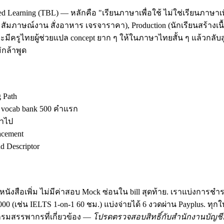
d Learning (TBL) — หลักคือ "เรียนภาษาเพื่อใช้ ไม่ใช่เรียนภาษาเพ
ัมภาษณ์งาน สั่งอาหาร เจรจาราคา), Production (นักเรียนสร้างเนื้อ
มีครูไทยผู้ช่วยแปล concept ยาก ๆ ให้ในภาษาไทยสั้น ๆ แล้วกลับสู
กล้าพูด
g Path
ง vocab bank 500 คำแรก
้าไป
acement
 Descriptor
นังสือเพิ่ม ไม่มีค่าสอบ Mock ซ่อนใน bill สุดท้าย. เราแบ่งการชำ
฿30,000 (เช่น IELTS 1-on-1 60 ชม.) แบ่งจ่ายได้ 6 งวดผ่าน Payplus.
มสรรพากรที่เกี่ยวข้อง —
โปรดตรวจสอบสิทธิ์กับสำนักงานบัญชีอ