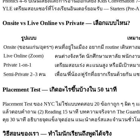
Phonics 4–6 ปีเน้นเสียงและการอ่านออกเสียง Kids Conversation 7–
YLE เตรียมสอบเซอร์ที่โรงเรียนอินเตอร์ยอมรับ — Starters (Pre-
Onsite vs Live Online vs Private — เลือกแบบไหน?
รูปแบบ
เหมาะ
Onsite (ขอนแก่น/อุดรฯ)
คนที่อยู่ในเมือง อยากมี routine เดินทาง
Live Online (Zoom)
คนต่างจังหวัด นักศึกษามหาลัย พนักงานท
Private 1-on-1
เตรียมสอบเร่ง คะแนนสูง หรือมีเป้าหมาย
Semi-Private 2–3 คน
เพื่อน/พี่น้อง/คู่รักที่อยากเรียนด้วยกัน แช
Placement Test — เกิดอะไรขึ้นบ้างใน 50 นาที
Placement Test ของ NYC ไม่ใช่แบบทดสอบ 20 ข้อกาถูก ๆ ผิด ๆ แ
แล้วตอบคำถาม (2) Reading 15 นาที บทความจริงจาก The Guardian/T
คุย 30 นาที อธิบายจุดแข็ง/จุดอ่อน แนะนำคอร์สและจำนวนชั่ว
วิธีสอนของเรา — ทำไมนักเรียนถึงพูดได้จริง