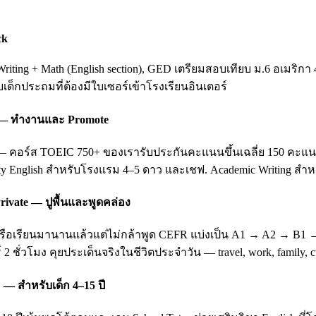
ck
ting + Math (English section), GED เตรียมสอบเทียบ ม.6 อเมริกา 
ับเด็กประถมที่ต้องมีใบเซอร์เข้าโรงเรียนอินเตอร์
ing — ทำงานและ Promote
อร์ส TOEIC 750+ ของเรารับประกันคะแนนขึ้นเฉลี่ย 150 คะแนนหลัง 3
ity English สำหรับโรงแรม 4–5 ดาว และเชฟ. Academic Writing สำหรั
rivate — ปูพื้นและพูดคล่อง
บ หรือเรียนมานานแล้วแต่ไม่กล้าพูด CEFR แบ่งเป็น A1 → A2 → B1
 2 ชั่วโมง คุยประเด็นจริงในชีวิตประจำวัน — travel, work, family
 — สำหรับเด็ก 4–15 ปี