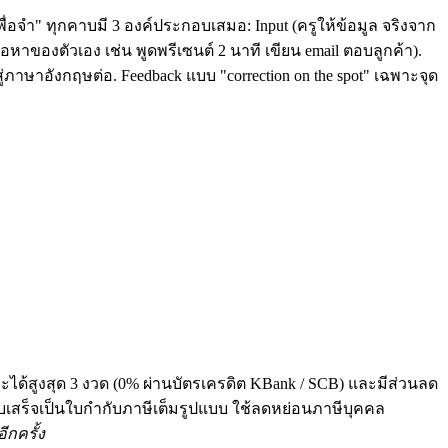
ื่อจำ" ทุกคาบมี 3 องค์ประกอบเสมอ: Input (ครูให้ข้อมูล จริงจาก
หาของตัวเอง เช่น พูดพรีเซนต์ 2 นาที เขียน email ตอบลูกค้า).
่ภาษาอังกฤษต่อ. Feedback แบบ "correction on the spot" เฉพาะจุด
ระได้สูงสุด 3 งวด (0% ผ่านบัตรเครดิต KBank / SCB) และมีส่วนลด
 ทุกใบเสร็จเป็นใบกำกับภาษีเต็มรูปแบบ ใช้ลดหย่อนภาษีบุคคล
ีกครั้ง