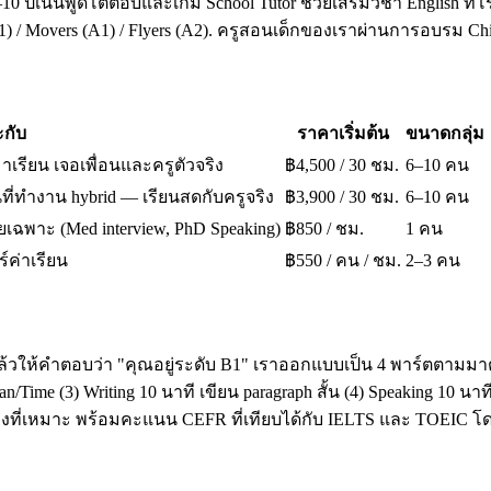
10 ปีเน้นพูดโต้ตอบและเกม School Tutor ช่วยเสริมวิชา English ที่โ
A1) / Movers (A1) / Flyers (A2). ครูสอนเด็กของเราผ่านการอบรม 
กับ
ราคาเริ่มต้น
ขนาดกลุ่ม
มาเรียน เจอเพื่อนและครูตัวจริง
฿4,500 / 30 ชม.
6–10 คน
ี่ทำงาน hybrid — เรียนสดกับครูจริง
฿3,900 / 30 ชม.
6–10 คน
เฉพาะ (Med interview, PhD Speaking)
฿850 / ชม.
1 คน
ร์ค่าเรียน
฿550 / คน / ชม.
2–3 คน
ล้วให้คำตอบว่า "คุณอยู่ระดับ B1" เราออกแบบเป็น 4 พาร์ตตามมาต
ime (3) Writing 10 นาที เขียน paragraph สั้น (4) Speaking 10 น
โมงที่เหมาะ พร้อมคะแนน CEFR ที่เทียบได้กับ IELTS และ TOEI