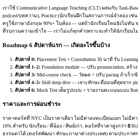
เราใช้ Communicative Language Teaching (CLT) ผสมกับ Task-Base
podcast/บทความ), Practice (นักเรียนฝึกในสถานการณ์จำลอง เช่น ส
ครูใช้ภาษาอังกฤษ 90%+ ในห้อง — แต่ถ้านักเรียนใหม่ยังไม่ทัน จะ
ที่รบกวนความเข้าใจ — เราไม่แก้ทุกคำเพราะจะทำให้นักเรียนไม่
Roadmap 6 สัปดาห์แรก — เกิดอะไรขึ้นบ้าง
สัปดาห์ 0:
Placement Test + Consultation 30 นาที รับ Learnin
สัปดาห์ 1–2:
Foundation module — ปรับ pronunciation, สร้า
สัปดาห์ 3:
Mid-course check — วัดผล + ปรับ pacing ถ้าเร็ว/ช
สัปดาห์ 4–5:
Skill deep dive — เจาะทักษะที่อ่อนที่สุดจาก pl
สัปดาห์ 6:
Mock Test เต็มรูปแบบ + รายงานคะแนนแบบ Band
ราคาและการผ่อนชำระ
ราคาคอร์สที่ NYC เป็นราคาเดียว ไม่มีค่าลงทะเบียนแยก ไม่มีค่าห
10% สำหรับ นักเรียน / พี่น้อง / ศิษย์เก่า. คอร์สที่ราคาสูงกว่า 
ธรรมดาได้ (คอร์สพัฒนา ทักษะภาษาต่างประเทศ) ตามประกาศกร