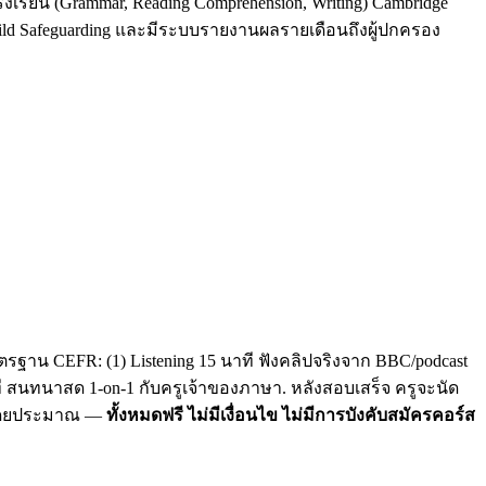
รงเรียน (Grammar, Reading Comprehension, Writing) Cambridge
Child Safeguarding และมีระบบรายงานผลรายเดือนถึงผู้ปกครอง
รฐาน CEFR: (1) Listening 15 นาที ฟังคลิปจริงจาก BBC/podcast
าที สนทนาสด 1-on-1 กับครูเจ้าของภาษา. หลังสอบเสร็จ ครูจะนัด
C โดยประมาณ —
ทั้งหมดฟรี ไม่มีเงื่อนไข ไม่มีการบังคับสมัครคอร์ส