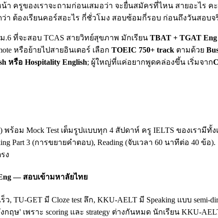
น้า ครูของเราจะถามก่อนเสมอว่า จะยื่นสมัครที่ไหน สายอะไร คะแน
ดว่า ต้องเรียนคอร์สอะไร กี่ชั่วโมง สอบซ้อมกี่รอบ ก่อนถึงวันสอบจร
ยน ม.6 ที่จะสอบ TCAS สายวิทย์สุขภาพ มักเรียน
TBAT + TGAT Eng 
mote หรือย้ายไปสายอินเตอร์ เลือก
TOEIC 750+ track
ตามด้วย
Bus
sh หรือ Hospitality English
; ผู้ใหญ่ที่แค่อยากพูดคล่องขึ้น เริ่มจาก
C
king) พร้อม Mock Test เต็มรูปแบบทุก 4 สัปดาห์ ครู IELTS ของเรามี
king Part 3 (การขยายคำตอบ), Reading (จับเวลา 60 นาทีต่อ 40 ข้อ)
ตรง
 Eng — สอบเข้ามหาลัยไทย
เร็ว, TU-GET มี Cloze test ลึก, KKU-AELT มี Speaking แบบ semi-
ฤษ' เพราะ scoring และ strategy ต่างกันหมด นักเรียน KKU-AEL