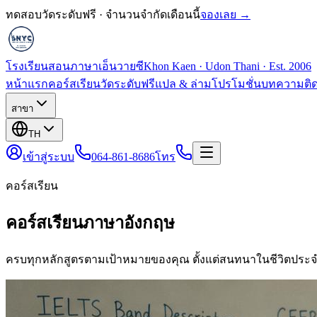
ทดสอบวัดระดับฟรี · จำนวนจำกัดเดือนนี้
จองเลย →
โรงเรียนสอนภาษาเอ็นวายซี
Khon Kaen · Udon Thani · Est. 2006
หน้าแรก
คอร์สเรียน
วัดระดับฟรี
แปล & ล่าม
โปรโมชั่น
บทความ
ติ
สาขา
TH
เข้าสู่ระบบ
064-861-8686
โทร
คอร์สเรียน
คอร์สเรียนภาษาอังกฤษ
ครบทุกหลักสูตรตามเป้าหมายของคุณ ตั้งแต่สนทนาในชีวิตประจ