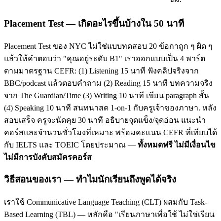
Placement Test — เกิดอะไรขึ้นบ้างใน 50 นาที
Placement Test ของ NYC ไม่ใช่แบบทดสอบ 20 ข้อกาถูก ๆ ผิด ๆ
แล้วให้คำตอบว่า "คุณอยู่ระดับ B1" เราออกแบบเป็น 4 พาร์ต
ตามมาตรฐาน CEFR: (1) Listening 15 นาที ฟังคลิปจริงจาก
BBC/podcast แล้วตอบคำถาม (2) Reading 15 นาที บทความจริง
จาก The Guardian/Time (3) Writing 10 นาที เขียน paragraph สั้น
(4) Speaking 10 นาที สนทนาสด 1-on-1 กับครูเจ้าของภาษา. หลัง
สอบเสร็จ ครูจะนัดคุย 30 นาที อธิบายจุดแข็ง/จุดอ่อน แนะนำ
คอร์สและจำนวนชั่วโมงที่เหมาะ พร้อมคะแนน CEFR ที่เทียบได้
กับ IELTS และ TOEIC โดยประมาณ —
ทั้งหมดฟรี ไม่มีเงื่อนไข
ไม่มีการบังคับสมัครคอร์ส
วิธีสอนของเรา — ทำไมนักเรียนถึงพูดได้จริง
เราใช้ Communicative Language Teaching (CLT) ผสมกับ Task-
Based Learning (TBL) — หลักคือ "เรียนภาษาเพื่อใช้ ไม่ใช่เรียน