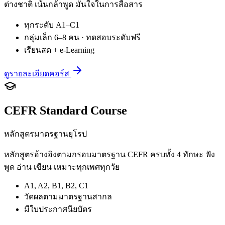
ต่างชาติ เน้นกล้าพูด มั่นใจในการสื่อสาร
ทุกระดับ A1–C1
กลุ่มเล็ก 6–8 คน · ทดสอบระดับฟรี
เรียนสด + e-Learning
ดูรายละเอียดคอร์ส
CEFR Standard Course
หลักสูตรมาตรฐานยุโรป
หลักสูตรอ้างอิงตามกรอบมาตรฐาน CEFR ครบทั้ง 4 ทักษะ ฟัง
พูด อ่าน เขียน เหมาะทุกเพศทุกวัย
A1, A2, B1, B2, C1
วัดผลตามมาตรฐานสากล
มีใบประกาศนียบัตร