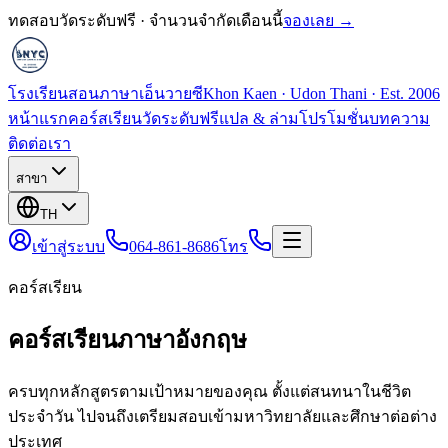
ทดสอบวัดระดับฟรี · จำนวนจำกัดเดือนนี้
จองเลย →
โรงเรียนสอนภาษาเอ็นวายซี
Khon Kaen · Udon Thani · Est. 2006
หน้าแรก
คอร์สเรียน
วัดระดับฟรี
แปล & ล่าม
โปรโมชั่น
บทความ
ติดต่อเรา
สาขา
TH
เข้าสู่ระบบ
064-861-8686
โทร
คอร์สเรียน
คอร์สเรียนภาษาอังกฤษ
ครบทุกหลักสูตรตามเป้าหมายของคุณ ตั้งแต่สนทนาในชีวิต
ประจำวัน ไปจนถึงเตรียมสอบเข้ามหาวิทยาลัยและศึกษาต่อต่าง
ประเทศ