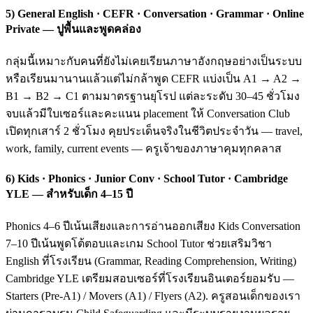
5) General English · CEFR · Conversation · Grammar · Online
Private — ปูพื้นและพูดคล่อง
กลุ่มนี้เหมาะกับคนที่ยังไม่เคยเรียนภาษาอังกฤษอย่างเป็นระบบ
หรือเรียนมานานแล้วแต่ไม่กล้าพูด CEFR แบ่งเป็น A1 → A2 →
B1 → B2 → C1 ตามมาตรฐานยุโรป แต่ละระดับ 30–45 ชั่วโมง
จบแล้วมีใบเซอร์และคะแนน placement ให้ Conversation Club
เปิดทุกเสาร์ 2 ชั่วโมง คุยประเด็นจริงในชีวิตประจำวัน — travel,
work, family, current events — ครูเจ้าของภาษาคุมทุกคลาส
6) Kids · Phonics · Junior Conv · School Tutor · Cambridge
YLE — สำหรับเด็ก 4–15 ปี
Phonics 4–6 ปีเน้นเสียงและการอ่านออกเสียง Kids Conversation
7–10 ปีเน้นพูดโต้ตอบและเกม School Tutor ช่วยเสริมวิชา
English ที่โรงเรียน (Grammar, Reading Comprehension, Writing)
Cambridge YLE เตรียมสอบเซอร์ที่โรงเรียนอินเตอร์ยอมรับ —
Starters (Pre-A1) / Movers (A1) / Flyers (A2). ครูสอนเด็กของเรา