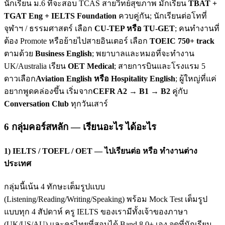
นักเรียน ม.6 ที่จะสอบ TCAS สายวิทย์สุขภาพ มักเรียน
TBAT +
TGAT Eng + IELTS Foundation
ควบคู่กัน; นักเรียนต่อโทที่
จุฬาฯ / ธรรมศาสตร์ เลือก
CU-TEP หรือ TU-GET
; คนทำงานที่
ต้อง Promote หรือย้ายไปสายอินเตอร์ เลือก
TOEIC 750+ track
ตามด้วย
Business English
; พยาบาลและหมอที่จะทำงาน
UK/Australia เรียน
OET Medical
; สายการบินและโรงแรม 5
ดาวเลือก
Aviation English หรือ Hospitality English
; ผู้ใหญ่ที่แค่
อยากพูดคล่องขึ้น เริ่มจาก
CEFR A2 → B1 → B2
คู่กับ
Conversation Club
ทุกวันเสาร์
6 กลุ่มคอร์สหลัก — เรียนอะไร ได้อะไร
1) IELTS / TOEFL / OET — ไปเรียนต่อ หรือ ทำงานต่าง
ประเทศ
กลุ่มนี้เน้น 4 ทักษะเต็มรูปแบบ
(Listening/Reading/Writing/Speaking) พร้อม Mock Test เต็มรูป
แบบทุก 4 สัปดาห์ ครู IELTS ของเรามีทั้งเจ้าของภาษา
(UK/US/AU) และครูไทยที่สอบได้ Band 8.0+ เอง จุดที่นักเรียน