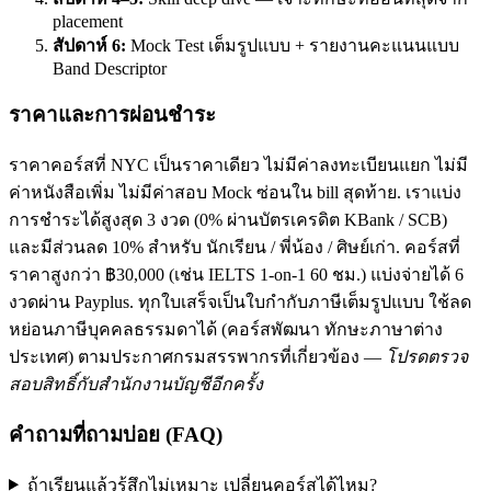
placement
สัปดาห์ 6:
Mock Test เต็มรูปแบบ + รายงานคะแนนแบบ
Band Descriptor
ราคาและการผ่อนชำระ
ราคาคอร์สที่ NYC เป็นราคาเดียว ไม่มีค่าลงทะเบียนแยก ไม่มี
ค่าหนังสือเพิ่ม ไม่มีค่าสอบ Mock ซ่อนใน bill สุดท้าย. เราแบ่ง
การชำระได้สูงสุด 3 งวด (0% ผ่านบัตรเครดิต KBank / SCB)
และมีส่วนลด 10% สำหรับ นักเรียน / พี่น้อง / ศิษย์เก่า. คอร์สที่
ราคาสูงกว่า ฿30,000 (เช่น IELTS 1-on-1 60 ชม.) แบ่งจ่ายได้ 6
งวดผ่าน Payplus. ทุกใบเสร็จเป็นใบกำกับภาษีเต็มรูปแบบ ใช้ลด
หย่อนภาษีบุคคลธรรมดาได้ (คอร์สพัฒนา ทักษะภาษาต่าง
ประเทศ) ตามประกาศกรมสรรพากรที่เกี่ยวข้อง —
โปรดตรวจ
สอบสิทธิ์กับสำนักงานบัญชีอีกครั้ง
คำถามที่ถามบ่อย (FAQ)
ถ้าเรียนแล้วรู้สึกไม่เหมาะ เปลี่ยนคอร์สได้ไหม?