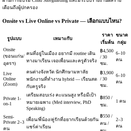
ผ่านการอบรม Child Safeguarding และมีระบบรายงานผลราย
เดือนถึงผู้ปกครอง
Onsite vs Live Online vs Private — เลือกแบบไหน?
ราคา
ขนาด
รูปแบบ
เหมาะกับ
เริ่มต้น
กลุ่ม
Onsite
฿4,500
6–10
คนที่อยู่ในเมือง อยากมี routine เดิน
(ขอนแก่น/
/ 30
คน
ทางมาเรียน เจอเพื่อนและครูตัวจริง
อุดรฯ)
ชม.
คนต่างจังหวัด นักศึกษามหาลัย
฿3,900
Live
6–10
Online
/ 30
พนักงานที่ทำงาน hybrid — เรียนสด
คน
(Zoom)
ชม.
กับครูจริง
เตรียมสอบเร่ง คะแนนสูง หรือมีเป้า
฿850 /
Private 1-
1 คน
หมายเฉพาะ (Med interview, PhD
on-1
ชม.
Speaking)
฿550 /
Semi-
เพื่อน/พี่น้อง/คู่รักที่อยากเรียนด้วยกัน
2–3
Private 2–3
คน /
คน
แชร์ค่าเรียน
คน
ชม.