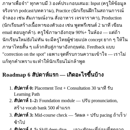
ภาษาเพื่อจำ" ทุกคาบมี 3 องค์ประกอบเสมอ: Input (ครูให้ข้อมูล
จริงจาก podcast/บทความ), Practice (นักเรียนฝึกในสถานการณ์
จำลอง เช่น สัมภาษณ์งาน สั่งอาหาร เจรจาราคา), Production
(นักเรียนสร้างเนื้อหาของตัวเอง เช่น พูดพรีเซนต์ 2 นาที เขียน
email ตอบลูกค้า). ครูใช้ภาษาอังกฤษ 90%+ ในห้อง — แต่ถ้า
นักเรียนใหม่ยังไม่ทัน จะมีครูไทยผู้ช่วยแปล concept ยาก ๆ ให้ใน
ภาษาไทยสั้น ๆ แล้วกลับสู่ภาษาอังกฤษต่อ. Feedback แบบ
"correction on the spot" เฉพาะจุดที่รบกวนความเข้าใจ — เราไม่
แก้ทุกคำเพราะจะทำให้นักเรียนไม่กล้าพูด
Roadmap 6 สัปดาห์แรก — เกิดอะไรขึ้นบ้าง
สัปดาห์ 0:
Placement Test + Consultation 30 นาที รับ
Learning Path
สัปดาห์ 1–2:
Foundation module — ปรับ pronunciation,
สร้าง vocab bank 500 คำแรก
สัปดาห์ 3:
Mid-course check — วัดผล + ปรับ pacing ถ้าเร็ว/
ช้าไป
สัปดาห์ 4–5:
Skill deep dive — เจาะทักษะที่อ่อนที่สุดจาก