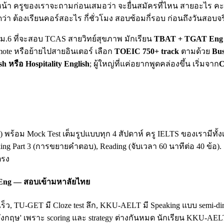
น้า ครูของเราจะถามก่อนเสมอว่า จะยื่นสมัครที่ไหน สายอะไร คะแน
ดว่า ต้องเรียนคอร์สอะไร กี่ชั่วโมง สอบซ้อมกี่รอบ ก่อนถึงวันสอบจร
ยน ม.6 ที่จะสอบ TCAS สายวิทย์สุขภาพ มักเรียน
TBAT + TGAT Eng 
mote หรือย้ายไปสายอินเตอร์ เลือก
TOEIC 750+ track
ตามด้วย
Bus
sh หรือ Hospitality English
; ผู้ใหญ่ที่แค่อยากพูดคล่องขึ้น เริ่มจาก
C
king) พร้อม Mock Test เต็มรูปแบบทุก 4 สัปดาห์ ครู IELTS ของเรามี
king Part 3 (การขยายคำตอบ), Reading (จับเวลา 60 นาทีต่อ 40 ข้อ)
ตรง
 Eng — สอบเข้ามหาลัยไทย
เร็ว, TU-GET มี Cloze test ลึก, KKU-AELT มี Speaking แบบ semi-
ฤษ' เพราะ scoring และ strategy ต่างกันหมด นักเรียน KKU-AEL