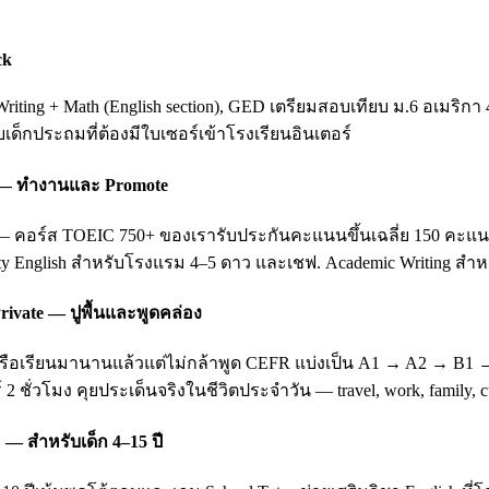
ck
ting + Math (English section), GED เตรียมสอบเทียบ ม.6 อเมริกา 
ับเด็กประถมที่ต้องมีใบเซอร์เข้าโรงเรียนอินเตอร์
ing — ทำงานและ Promote
อร์ส TOEIC 750+ ของเรารับประกันคะแนนขึ้นเฉลี่ย 150 คะแนนหลัง 3
ity English สำหรับโรงแรม 4–5 ดาว และเชฟ. Academic Writing สำหรั
rivate — ปูพื้นและพูดคล่อง
บ หรือเรียนมานานแล้วแต่ไม่กล้าพูด CEFR แบ่งเป็น A1 → A2 → B1
 2 ชั่วโมง คุยประเด็นจริงในชีวิตประจำวัน — travel, work, family
 — สำหรับเด็ก 4–15 ปี