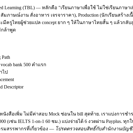
d Learning (TBL) — หลักคือ "เรียนภาษาเพื่อใช้ ไม่ใช่เรียนภาษาเพ
ัมภาษณ์งาน สั่งอาหาร เจรจาราคา), Production (นักเรียนสร้างเนื้อ
มีครูไทยผู้ช่วยแปล concept ยาก ๆ ให้ในภาษาไทยสั้น ๆ แล้วกลับสู
กล้าพูด
g Path
ง vocab bank 500 คำแรก
้าไป
acement
 Descriptor
นังสือเพิ่ม ไม่มีค่าสอบ Mock ซ่อนใน bill สุดท้าย. เราแบ่งการชำ
฿30,000 (เช่น IELTS 1-on-1 60 ชม.) แบ่งจ่ายได้ 6 งวดผ่าน Payplus.
มสรรพากรที่เกี่ยวข้อง —
โปรดตรวจสอบสิทธิ์กับสำนักงานบัญชีอ