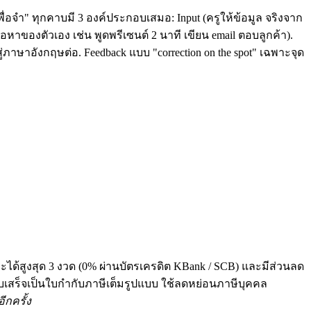
ื่อจำ" ทุกคาบมี 3 องค์ประกอบเสมอ: Input (ครูให้ข้อมูล จริงจาก
หาของตัวเอง เช่น พูดพรีเซนต์ 2 นาที เขียน email ตอบลูกค้า).
่ภาษาอังกฤษต่อ. Feedback แบบ "correction on the spot" เฉพาะจุด
ระได้สูงสุด 3 งวด (0% ผ่านบัตรเครดิต KBank / SCB) และมีส่วนลด
 ทุกใบเสร็จเป็นใบกำกับภาษีเต็มรูปแบบ ใช้ลดหย่อนภาษีบุคคล
ีกครั้ง