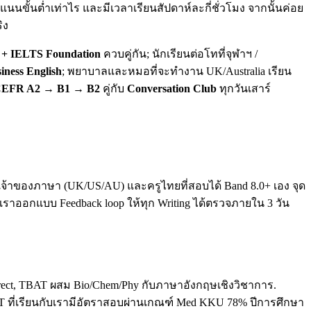
นขั้นต่ำเท่าไร และมีเวลาเรียนสัปดาห์ละกี่ชั่วโมง จากนั้นค่อย
ิง
+ IELTS Foundation
ควบคู่กัน; นักเรียนต่อโทที่จุฬาฯ /
iness English
; พยาบาลและหมอที่จะทำงาน UK/Australia เรียน
EFR A2 → B1 → B2
คู่กับ
Conversation Club
ทุกวันเสาร์
ทั้งเจ้าของภาษา (UK/US/AU) และครูไทยที่สอบได้ Band 8.0+ เอง จุด
. เราออกแบบ Feedback loop ให้ทุก Writing ได้ตรวจภายใน 3 วัน
direct, TBAT ผสม Bio/Chem/Phy กับภาษาอังกฤษเชิงวิชาการ.
T ที่เรียนกับเรามีอัตราสอบผ่านเกณฑ์ Med KKU 78% ปีการศึกษา