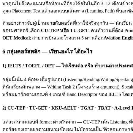
พาคุณไปถึงคะแนนหรือทักษะที่ต้องใช้จริงในอีก 3–12 เดือนข้างห
ดูผล Placement Test แล้วออกแบบเส้นทาง (Learning Path) ที่บอกชั
ตัวอย่างการจับคู่เป้าหมายกับคอร์สที่เราใช้จริงทุกวัน — นักเรี
ธรรมศาสตร์ เลือก
CU-TEP หรือ TU-GET
; คนทำงานที่ต้อง Pro
OET Medical
; สายการบินและโรงแรม 5 ดาวเลือก
Aviation Engli
6 กลุ่มคอร์สหลัก — เรียนอะไร ได้อะไร
1) IELTS / TOEFL / OET — ไปเรียนต่อ หรือ ทำงานต่างประเทศ
กลุ่มนี้เน้น 4 ทักษะเต็มรูปแบบ (Listening/Reading/Writing/Spea
ที่นักเรียนมักพลาด — Writing Task 2 (โครงสร้าง argument), Spea
พร้อมมาร์กตามเกณฑ์ 4 เกณฑ์ Band Descriptor ของ IELTS โดย
2) CU-TEP · TU-GET · KKU-AELT · TGAT · TBAT · A-Level
แต่ละสนามสอบมี format ต่างกันมาก — CU-TEP เน้น Listening ที่
คอร์สของเราแยกตามสนามชัดเจน ไม่ยัดรวมเป็น 'ติวสอบภาษาอังก