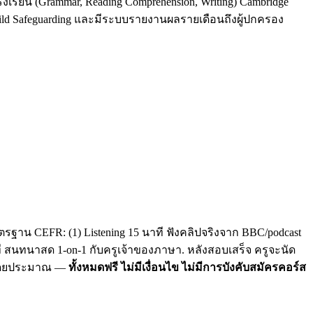
รงเรียน (Grammar, Reading Comprehension, Writing) Cambridge
Child Safeguarding และมีระบบรายงานผลรายเดือนถึงผู้ปกครอง
รฐาน CEFR: (1) Listening 15 นาที ฟังคลิปจริงจาก BBC/podcast
าที สนทนาสด 1-on-1 กับครูเจ้าของภาษา. หลังสอบเสร็จ ครูจะนัด
C โดยประมาณ —
ทั้งหมดฟรี ไม่มีเงื่อนไข ไม่มีการบังคับสมัครคอร์ส