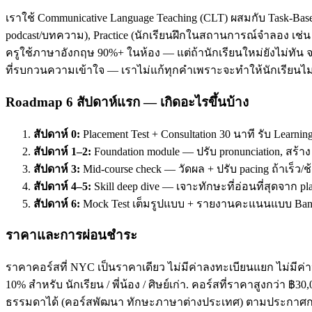
เราใช้ Communicative Language Teaching (CLT) ผสมกับ Task-Base
podcast/บทความ), Practice (นักเรียนฝึกในสถานการณ์จำลอง เช่น ส
ครูใช้ภาษาอังกฤษ 90%+ ในห้อง — แต่ถ้านักเรียนใหม่ยังไม่ทัน จะ
ที่รบกวนความเข้าใจ — เราไม่แก้ทุกคำเพราะจะทำให้นักเรียนไม่
Roadmap 6 สัปดาห์แรก — เกิดอะไรขึ้นบ้าง
สัปดาห์ 0:
Placement Test + Consultation 30 นาที รับ Learnin
สัปดาห์ 1–2:
Foundation module — ปรับ pronunciation, สร้า
สัปดาห์ 3:
Mid-course check — วัดผล + ปรับ pacing ถ้าเร็ว/ช
สัปดาห์ 4–5:
Skill deep dive — เจาะทักษะที่อ่อนที่สุดจาก pl
สัปดาห์ 6:
Mock Test เต็มรูปแบบ + รายงานคะแนนแบบ Band
ราคาและการผ่อนชำระ
ราคาคอร์สที่ NYC เป็นราคาเดียว ไม่มีค่าลงทะเบียนแยก ไม่มีค่าห
10% สำหรับ นักเรียน / พี่น้อง / ศิษย์เก่า. คอร์สที่ราคาสูงกว่า 
ธรรมดาได้ (คอร์สพัฒนา ทักษะภาษาต่างประเทศ) ตามประกาศกร