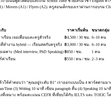
10 ปีเน้นพูดโต้ตอบและเกม School Tutor ช่วยเสริมวิชา English ที่โ
A1) / Movers (A1) / Flyers (A2). ครูสอนเด็กของเราผ่านการอบรม 
กับ
ราคาเริ่มต้น
ขนาดกลุ่ม
มาเรียน เจอเพื่อนและครูตัวจริง
฿4,500 / 30 ชม.
6–10 คน
ี่ทำงาน hybrid — เรียนสดกับครูจริง
฿3,900 / 30 ชม.
6–10 คน
เฉพาะ (Med interview, PhD Speaking)
฿850 / ชม.
1 คน
ร์ค่าเรียน
฿550 / คน / ชม.
2–3 คน
ล้วให้คำตอบว่า "คุณอยู่ระดับ B1" เราออกแบบเป็น 4 พาร์ตตามมาต
ime (3) Writing 10 นาที เขียน paragraph สั้น (4) Speaking 10 น
โมงที่เหมาะ พร้อมคะแนน CEFR ที่เทียบได้กับ IELTS และ TOEI