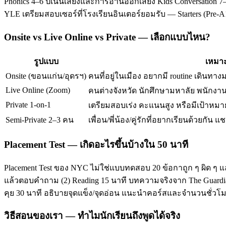
Phonics 4–6 ปีเน้นเสียงและการอ่านออกเสียง Kids Conversation 7–
YLE เตรียมสอบเซอร์ที่โรงเรียนอินเตอร์ยอมรับ — Starters (Pre-
Onsite vs Live Online vs Private — เลือกแบบไหน?
รูปแบบ
เหมาะ
Onsite (ขอนแก่น/อุดรฯ)
คนที่อยู่ในเมือง อยากมี routine เดินทาง
Live Online (Zoom)
คนต่างจังหวัด นักศึกษามหาลัย พนักงานท
Private 1-on-1
เตรียมสอบเร่ง คะแนนสูง หรือมีเป้าหมาย
Semi-Private 2–3 คน
เพื่อน/พี่น้อง/คู่รักที่อยากเรียนด้วยกัน แช
Placement Test — เกิดอะไรขึ้นบ้างใน 50 นาที
Placement Test ของ NYC ไม่ใช่แบบทดสอบ 20 ข้อกาถูก ๆ ผิด ๆ แ
แล้วตอบคำถาม (2) Reading 15 นาที บทความจริงจาก The Guardian/T
คุย 30 นาที อธิบายจุดแข็ง/จุดอ่อน แนะนำคอร์สและจำนวนชั่ว
วิธีสอนของเรา — ทำไมนักเรียนถึงพูดได้จริง