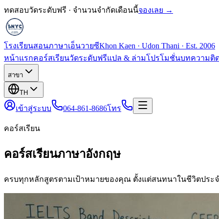
ทดสอบวัดระดับฟรี · จำนวนจำกัดเดือนนี้
จองเลย →
โรงเรียนสอนภาษาเอ็นวายซี
Khon Kaen · Udon Thani · Est. 2006
หน้าแรก
คอร์สเรียน
วัดระดับฟรี
แปล & ล่าม
โปรโมชั่น
บทความ
ติ
สาขา
TH
เข้าสู่ระบบ
064-861-8686
โทร
คอร์สเรียน
คอร์สเรียนภาษาอังกฤษ
ครบทุกหลักสูตรตามเป้าหมายของคุณ ตั้งแต่สนทนาในชีวิตประจ