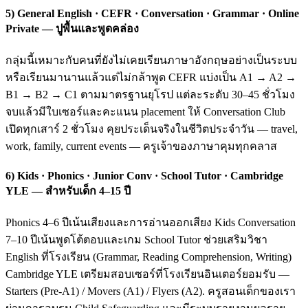
5) General English · CEFR · Conversation · Grammar · Online
Private — ปูพื้นและพูดคล่อง
กลุ่มนี้เหมาะกับคนที่ยังไม่เคยเรียนภาษาอังกฤษอย่างเป็นระบบ
หรือเรียนมานานแล้วแต่ไม่กล้าพูด CEFR แบ่งเป็น A1 → A2 →
B1 → B2 → C1 ตามมาตรฐานยุโรป แต่ละระดับ 30–45 ชั่วโมง
จบแล้วมีใบเซอร์และคะแนน placement ให้ Conversation Club
เปิดทุกเสาร์ 2 ชั่วโมง คุยประเด็นจริงในชีวิตประจำวัน — travel,
work, family, current events — ครูเจ้าของภาษาคุมทุกคลาส
6) Kids · Phonics · Junior Conv · School Tutor · Cambridge
YLE — สำหรับเด็ก 4–15 ปี
Phonics 4–6 ปีเน้นเสียงและการอ่านออกเสียง Kids Conversation
7–10 ปีเน้นพูดโต้ตอบและเกม School Tutor ช่วยเสริมวิชา
English ที่โรงเรียน (Grammar, Reading Comprehension, Writing)
Cambridge YLE เตรียมสอบเซอร์ที่โรงเรียนอินเตอร์ยอมรับ —
Starters (Pre-A1) / Movers (A1) / Flyers (A2). ครูสอนเด็กของเรา