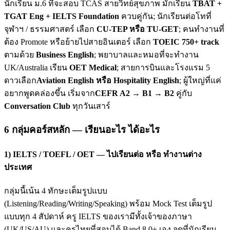
นักเรียน ม.6 ที่จะสอบ TCAS สายวิทย์สุขภาพ มักเรียน
TBAT +
TGAT Eng + IELTS Foundation
ควบคู่กัน; นักเรียนต่อโทที่
จุฬาฯ / ธรรมศาสตร์ เลือก
CU-TEP หรือ TU-GET
; คนทำงานที่
ต้อง Promote หรือย้ายไปสายอินเตอร์ เลือก
TOEIC 750+ track
ตามด้วย
Business English
; พยาบาลและหมอที่จะทำงาน
UK/Australia เรียน
OET Medical
; สายการบินและโรงแรม 5
ดาวเลือก
Aviation English หรือ Hospitality English
; ผู้ใหญ่ที่แค่
อยากพูดคล่องขึ้น เริ่มจาก
CEFR A2 → B1 → B2
คู่กับ
Conversation Club
ทุกวันเสาร์
6 กลุ่มคอร์สหลัก — เรียนอะไร ได้อะไร
1) IELTS / TOEFL / OET — ไปเรียนต่อ หรือ ทำงานต่าง
ประเทศ
กลุ่มนี้เน้น 4 ทักษะเต็มรูปแบบ
(Listening/Reading/Writing/Speaking) พร้อม Mock Test เต็มรูป
แบบทุก 4 สัปดาห์ ครู IELTS ของเรามีทั้งเจ้าของภาษา
(UK/US/AU) และครูไทยที่สอบได้ Band 8.0+ เอง จุดที่นักเรียน