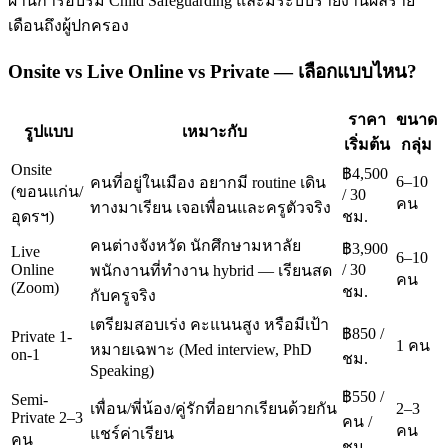
ผ่านการอบรม Child Safeguarding และมีระบบรายงานผลราย
เดือนถึงผู้ปกครอง
Onsite vs Live Online vs Private — เลือกแบบไหน?
ราคา
ขนาด
รูปแบบ
เหมาะกับ
เริ่มต้น
กลุ่ม
Onsite
฿4,500
6–10
คนที่อยู่ในเมือง อยากมี routine เดิน
(ขอนแก่น/
/ 30
คน
ทางมาเรียน เจอเพื่อนและครูตัวจริง
อุดรฯ)
ชม.
คนต่างจังหวัด นักศึกษามหาลัย
฿3,900
Live
6–10
Online
/ 30
พนักงานที่ทำงาน hybrid — เรียนสด
คน
(Zoom)
ชม.
กับครูจริง
เตรียมสอบเร่ง คะแนนสูง หรือมีเป้า
฿850 /
Private 1-
1 คน
หมายเฉพาะ (Med interview, PhD
on-1
ชม.
Speaking)
฿550 /
Semi-
เพื่อน/พี่น้อง/คู่รักที่อยากเรียนด้วยกัน
2–3
Private 2–3
คน /
คน
แชร์ค่าเรียน
คน
ชม.