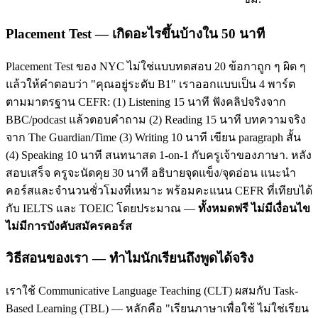
Placement Test — เกิดอะไรขึ้นบ้างใน 50 นาที
Placement Test ของ NYC ไม่ใช่แบบทดสอบ 20 ข้อกาถูก ๆ ผิด ๆ
แล้วให้คำตอบว่า "คุณอยู่ระดับ B1" เราออกแบบเป็น 4 พาร์ต
ตามมาตรฐาน CEFR: (1) Listening 15 นาที ฟังคลิปจริงจาก
BBC/podcast แล้วตอบคำถาม (2) Reading 15 นาที บทความจริง
จาก The Guardian/Time (3) Writing 10 นาที เขียน paragraph สั้น
(4) Speaking 10 นาที สนทนาสด 1-on-1 กับครูเจ้าของภาษา. หลัง
สอบเสร็จ ครูจะนัดคุย 30 นาที อธิบายจุดแข็ง/จุดอ่อน แนะนำ
คอร์สและจำนวนชั่วโมงที่เหมาะ พร้อมคะแนน CEFR ที่เทียบได้
กับ IELTS และ TOEIC โดยประมาณ —
ทั้งหมดฟรี ไม่มีเงื่อนไข
ไม่มีการบังคับสมัครคอร์ส
วิธีสอนของเรา — ทำไมนักเรียนถึงพูดได้จริง
เราใช้ Communicative Language Teaching (CLT) ผสมกับ Task-
Based Learning (TBL) — หลักคือ "เรียนภาษาเพื่อใช้ ไม่ใช่เรียน