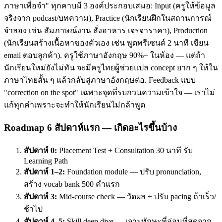
ภาษาเพื่อจำ" ทุกคาบมี 3 องค์ประกอบเสมอ: Input (ครูให้ข้อมูล
จริงจาก podcast/บทความ), Practice (นักเรียนฝึกในสถานการณ์
จำลอง เช่น สัมภาษณ์งาน สั่งอาหาร เจรจาราคา), Production
(นักเรียนสร้างเนื้อหาของตัวเอง เช่น พูดพรีเซนต์ 2 นาที เขียน
email ตอบลูกค้า). ครูใช้ภาษาอังกฤษ 90%+ ในห้อง — แต่ถ้า
นักเรียนใหม่ยังไม่ทัน จะมีครูไทยผู้ช่วยแปล concept ยาก ๆ ให้ใน
ภาษาไทยสั้น ๆ แล้วกลับสู่ภาษาอังกฤษต่อ. Feedback แบบ
"correction on the spot" เฉพาะจุดที่รบกวนความเข้าใจ — เราไม่
แก้ทุกคำเพราะจะทำให้นักเรียนไม่กล้าพูด
Roadmap 6 สัปดาห์แรก — เกิดอะไรขึ้นบ้าง
สัปดาห์ 0:
Placement Test + Consultation 30 นาที รับ
Learning Path
สัปดาห์ 1–2:
Foundation module — ปรับ pronunciation,
สร้าง vocab bank 500 คำแรก
สัปดาห์ 3:
Mid-course check — วัดผล + ปรับ pacing ถ้าเร็ว/
ช้าไป
สัปดาห์ 4–5:
Skill deep dive — เจาะทักษะที่อ่อนที่สุดจาก