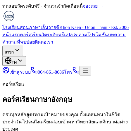
ทดสอบวัดระดับฟรี · จำนวนจำกัดเดือนนี้
จองเลย →
โรงเรียนสอนภาษาเอ็นวายซี
Khon Kaen · Udon Thani · Est. 2006
หน้าแรก
คอร์สเรียน
วัดระดับฟรี
แปล & ล่าม
โปรโมชั่น
บทความ
คำถามที่พบบ่อย
ติดต่อเรา
สาขา
TH
เข้าสู่ระบบ
064-861-8686
โทร
คอร์สเรียน
คอร์สเรียนภาษาอังกฤษ
ครบทุกหลักสูตรตามเป้าหมายของคุณ ตั้งแต่สนทนาในชีวิต
ประจำวัน ไปจนถึงเตรียมสอบเข้ามหาวิทยาลัยและศึกษาต่อต่าง
ประเทศ