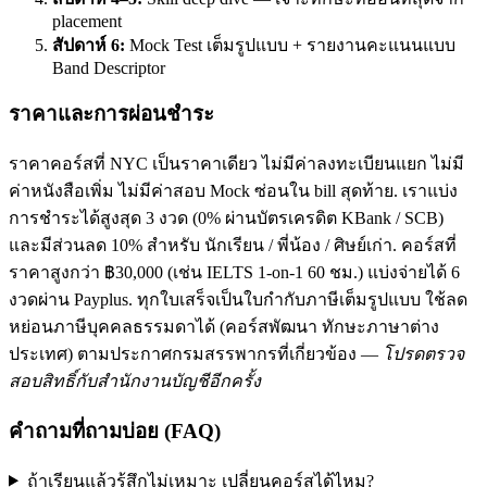
placement
สัปดาห์ 6:
Mock Test เต็มรูปแบบ + รายงานคะแนนแบบ
Band Descriptor
ราคาและการผ่อนชำระ
ราคาคอร์สที่ NYC เป็นราคาเดียว ไม่มีค่าลงทะเบียนแยก ไม่มี
ค่าหนังสือเพิ่ม ไม่มีค่าสอบ Mock ซ่อนใน bill สุดท้าย. เราแบ่ง
การชำระได้สูงสุด 3 งวด (0% ผ่านบัตรเครดิต KBank / SCB)
และมีส่วนลด 10% สำหรับ นักเรียน / พี่น้อง / ศิษย์เก่า. คอร์สที่
ราคาสูงกว่า ฿30,000 (เช่น IELTS 1-on-1 60 ชม.) แบ่งจ่ายได้ 6
งวดผ่าน Payplus. ทุกใบเสร็จเป็นใบกำกับภาษีเต็มรูปแบบ ใช้ลด
หย่อนภาษีบุคคลธรรมดาได้ (คอร์สพัฒนา ทักษะภาษาต่าง
ประเทศ) ตามประกาศกรมสรรพากรที่เกี่ยวข้อง —
โปรดตรวจ
สอบสิทธิ์กับสำนักงานบัญชีอีกครั้ง
คำถามที่ถามบ่อย (FAQ)
ถ้าเรียนแล้วรู้สึกไม่เหมาะ เปลี่ยนคอร์สได้ไหม?