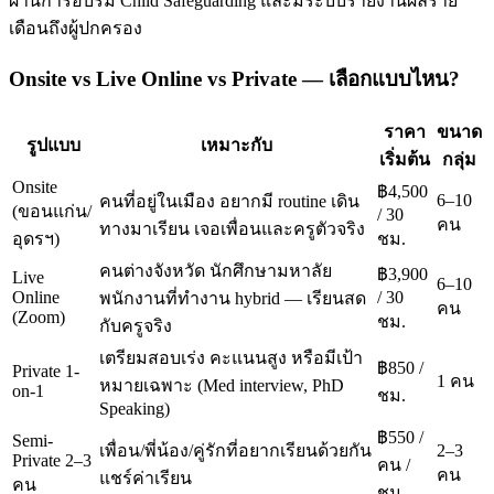
ผ่านการอบรม Child Safeguarding และมีระบบรายงานผลราย
เดือนถึงผู้ปกครอง
Onsite vs Live Online vs Private — เลือกแบบไหน?
ราคา
ขนาด
รูปแบบ
เหมาะกับ
เริ่มต้น
กลุ่ม
Onsite
฿4,500
6–10
คนที่อยู่ในเมือง อยากมี routine เดิน
(ขอนแก่น/
/ 30
คน
ทางมาเรียน เจอเพื่อนและครูตัวจริง
อุดรฯ)
ชม.
คนต่างจังหวัด นักศึกษามหาลัย
฿3,900
Live
6–10
Online
/ 30
พนักงานที่ทำงาน hybrid — เรียนสด
คน
(Zoom)
ชม.
กับครูจริง
เตรียมสอบเร่ง คะแนนสูง หรือมีเป้า
฿850 /
Private 1-
1 คน
หมายเฉพาะ (Med interview, PhD
on-1
ชม.
Speaking)
฿550 /
Semi-
เพื่อน/พี่น้อง/คู่รักที่อยากเรียนด้วยกัน
2–3
Private 2–3
คน /
คน
แชร์ค่าเรียน
คน
ชม.