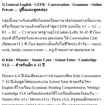
5) General English · CEFR · Conversation · Grammar · Online
Private — ปูพื้นและพูดคล่อง
กลุ่มนี้เหมาะกับคนที่ยังไม่เคยเรียนภาษาอังกฤษอย่างเป็นระบบ
หรือเรียนมานานแล้วแต่ไม่กล้าพูด CEFR แบ่งเป็น A1 → A2 →
B1 → B2 → C1 ตามมาตรฐานยุโรป แต่ละระดับ 30–45 ชั่วโมง
จบแล้วมีใบเซอร์และคะแนน placement ให้ Conversation Club
เปิดทุกเสาร์ 2 ชั่วโมง คุยประเด็นจริงในชีวิตประจำวัน — travel,
work, family, current events — ครูเจ้าของภาษาคุมทุกคลาส
6) Kids · Phonics · Junior Conv · School Tutor · Cambridge
YLE — สำหรับเด็ก 4–15 ปี
Phonics 4–6 ปีเน้นเสียงและการอ่านออกเสียง Kids Conversation
7–10 ปีเน้นพูดโต้ตอบและเกม School Tutor ช่วยเสริมวิชา
English ที่โรงเรียน (Grammar, Reading Comprehension, Writing)
Cambridge YLE เตรียมสอบเซอร์ที่โรงเรียนอินเตอร์ยอมรับ —
Starters (Pre-A1) / Movers (A1) / Flyers (A2). ครูสอนเด็กของเรา