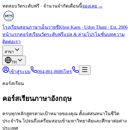
ทดสอบวัดระดับฟรี · จำนวนจำกัดเดือนนี้
จองเลย →
โรงเรียนสอนภาษาเอ็นวายซี
Khon Kaen · Udon Thani · Est. 2006
หน้าแรก
คอร์สเรียน
วัดระดับฟรี
แปล & ล่าม
โปรโมชั่น
บทความ
ติดต่อเรา
สาขา
TH
เข้าสู่ระบบ
064-861-8686
โทร
คอร์สเรียน
คอร์สเรียนภาษาอังกฤษ
ครบทุกหลักสูตรตามเป้าหมายของคุณ ตั้งแต่สนทนาในชีวิต
ประจำวัน ไปจนถึงเตรียมสอบเข้ามหาวิทยาลัยและศึกษาต่อต่าง
ประเทศ