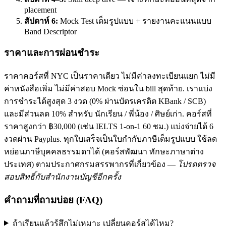
placement
สัปดาห์ 6:
Mock Test เต็มรูปแบบ + รายงานคะแนนแบบ
Band Descriptor
ราคาและการผ่อนชำระ
ราคาคอร์สที่ NYC เป็นราคาเดียว ไม่มีค่าลงทะเบียนแยก ไม่มี
ค่าหนังสือเพิ่ม ไม่มีค่าสอบ Mock ซ่อนใน bill สุดท้าย. เราแบ่ง
การชำระได้สูงสุด 3 งวด (0% ผ่านบัตรเครดิต KBank / SCB)
และมีส่วนลด 10% สำหรับ นักเรียน / พี่น้อง / ศิษย์เก่า. คอร์สที่
ราคาสูงกว่า ฿30,000 (เช่น IELTS 1-on-1 60 ชม.) แบ่งจ่ายได้ 6
งวดผ่าน Payplus. ทุกใบเสร็จเป็นใบกำกับภาษีเต็มรูปแบบ ใช้ลด
หย่อนภาษีบุคคลธรรมดาได้ (คอร์สพัฒนา ทักษะภาษาต่าง
ประเทศ) ตามประกาศกรมสรรพากรที่เกี่ยวข้อง —
โปรดตรวจ
สอบสิทธิ์กับสำนักงานบัญชีอีกครั้ง
คำถามที่ถามบ่อย (FAQ)
ถ้าเรียนแล้วรู้สึกไม่เหมาะ เปลี่ยนคอร์สได้ไหม?