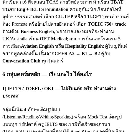
นักเรียน ม.6 ที่จะสอบ TCAS สายวิทย์สุขภาพ มักเรียน
TBAT +
TGAT Eng + IELTS Foundation
ควบคู่กัน; นักเรียนต่อโทที่
จุฬาฯ / ธรรมศาสตร์ เลือก
CU-TEP หรือ TU-GET
; คนทำงานที่
ต้อง Promote หรือย้ายไปสายอินเตอร์ เลือก
TOEIC 750+ track
ตามด้วย
Business English
; พยาบาลและหมอที่จะทำงาน
UK/Australia เรียน
OET Medical
; สายการบินและโรงแรม 5
ดาวเลือก
Aviation English หรือ Hospitality English
; ผู้ใหญ่ที่แค่
อยากพูดคล่องขึ้น เริ่มจาก
CEFR A2 → B1 → B2
คู่กับ
Conversation Club
ทุกวันเสาร์
6 กลุ่มคอร์สหลัก — เรียนอะไร ได้อะไร
1) IELTS / TOEFL / OET — ไปเรียนต่อ หรือ ทำงานต่าง
ประเทศ
กลุ่มนี้เน้น 4 ทักษะเต็มรูปแบบ
(Listening/Reading/Writing/Speaking) พร้อม Mock Test เต็มรูป
แบบทุก 4 สัปดาห์ ครู IELTS ของเรามีทั้งเจ้าของภาษา
(UK/US/AU) และครูไทยที่สอบได้ Band 8.0+ เอง จุดที่นักเรียน