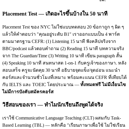
Placement Test — เกิดอะไรขึ้นบ้างใน 50 นาที
Placement Test ของ NYC ไม่ใช่แบบทดสอบ 20 ข้อกาถูก ๆ ผิด ๆ
แล้วให้คำตอบว่า "คุณอยู่ระดับ B1" เราออกแบบเป็น 4 พาร์ต
ตามมาตรฐาน CEFR: (1) Listening 15 นาที ฟังคลิปจริงจาก
BBC/podcast แล้วตอบคำถาม (2) Reading 15 นาที บทความจริง
จาก The Guardian/Time (3) Writing 10 นาที เขียน paragraph สั้น
(4) Speaking 10 นาที สนทนาสด 1-on-1 กับครูเจ้าของภาษา. หลัง
สอบเสร็จ ครูจะนัดคุย 30 นาที อธิบายจุดแข็ง/จุดอ่อน แนะนำ
คอร์สและจำนวนชั่วโมงที่เหมาะ พร้อมคะแนน CEFR ที่เทียบได้
กับ IELTS และ TOEIC โดยประมาณ —
ทั้งหมดฟรี ไม่มีเงื่อนไข
ไม่มีการบังคับสมัครคอร์ส
วิธีสอนของเรา — ทำไมนักเรียนถึงพูดได้จริง
เราใช้ Communicative Language Teaching (CLT) ผสมกับ Task-
Based Learning (TBL) — หลักคือ "เรียนภาษาเพื่อใช้ ไม่ใช่เรียน