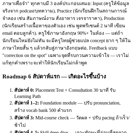
ภาษาเพื่อจำ" ทุกคาบมี 3 องค์ประกอบเสมอ: Input (ครูให้ข้อมูล
จริงจาก podcast/บทความ), Practice (นักเรียนฝึกในสถานการณ์
จำลอง เช่น สัมภาษณ์งาน สั่งอาหาร เจรจาราคา), Production
(นักเรียนสร้างเนื้อหาของตัวเอง เช่น พูดพรีเซนต์ 2 นาที เขียน
email ตอบลูกค้า). ครูใช้ภาษาอังกฤษ 90%+ ในห้อง — แต่ถ้า
นักเรียนใหม่ยังไม่ทัน จะมีครูไทยผู้ช่วยแปล concept ยาก ๆ ให้ใน
ภาษาไทยสั้น ๆ แล้วกลับสู่ภาษาอังกฤษต่อ. Feedback แบบ
"correction on the spot" เฉพาะจุดที่รบกวนความเข้าใจ — เราไม่
แก้ทุกคำเพราะจะทำให้นักเรียนไม่กล้าพูด
Roadmap 6 สัปดาห์แรก — เกิดอะไรขึ้นบ้าง
สัปดาห์ 0:
Placement Test + Consultation 30 นาที รับ
Learning Path
สัปดาห์ 1–2:
Foundation module — ปรับ pronunciation,
สร้าง vocab bank 500 คำแรก
สัปดาห์ 3:
Mid-course check — วัดผล + ปรับ pacing ถ้าเร็ว/
ช้าไป
สัปดาห์ 4–5:
Skill deep dive — เจาะทักษะที่อ่อนที่สุดจาก