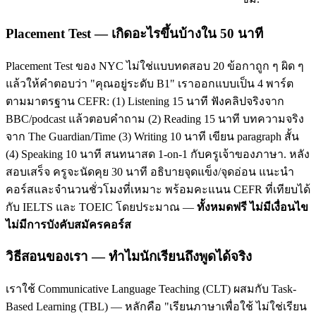
Placement Test — เกิดอะไรขึ้นบ้างใน 50 นาที
Placement Test ของ NYC ไม่ใช่แบบทดสอบ 20 ข้อกาถูก ๆ ผิด ๆ
แล้วให้คำตอบว่า "คุณอยู่ระดับ B1" เราออกแบบเป็น 4 พาร์ต
ตามมาตรฐาน CEFR: (1) Listening 15 นาที ฟังคลิปจริงจาก
BBC/podcast แล้วตอบคำถาม (2) Reading 15 นาที บทความจริง
จาก The Guardian/Time (3) Writing 10 นาที เขียน paragraph สั้น
(4) Speaking 10 นาที สนทนาสด 1-on-1 กับครูเจ้าของภาษา. หลัง
สอบเสร็จ ครูจะนัดคุย 30 นาที อธิบายจุดแข็ง/จุดอ่อน แนะนำ
คอร์สและจำนวนชั่วโมงที่เหมาะ พร้อมคะแนน CEFR ที่เทียบได้
กับ IELTS และ TOEIC โดยประมาณ —
ทั้งหมดฟรี ไม่มีเงื่อนไข
ไม่มีการบังคับสมัครคอร์ส
วิธีสอนของเรา — ทำไมนักเรียนถึงพูดได้จริง
เราใช้ Communicative Language Teaching (CLT) ผสมกับ Task-
Based Learning (TBL) — หลักคือ "เรียนภาษาเพื่อใช้ ไม่ใช่เรียน