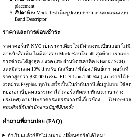
placement
สัปดาห์ 6:
Mock Test เต็มรูปแบบ + รายงานคะแนนแบบ
Band Descriptor
ราคาและการผ่อนชำระ
ราคาคอร์สที่ NYC เป็นราคาเดียว ไม่มีค่าลงทะเบียนแยก ไม่มี
ค่าหนังสือเพิ่ม ไม่มีค่าสอบ Mock ซ่อนใน bill สุดท้าย. เราแบ่ง
การชำระได้สูงสุด 3 งวด (0% ผ่านบัตรเครดิต KBank / SCB)
และมีส่วนลด 10% สำหรับ นักเรียน / พี่น้อง / ศิษย์เก่า. คอร์สที่
ราคาสูงกว่า ฿30,000 (เช่น IELTS 1-on-1 60 ชม.) แบ่งจ่ายได้ 6
งวดผ่าน Payplus. ทุกใบเสร็จเป็นใบกำกับภาษีเต็มรูปแบบ ใช้ลด
หย่อนภาษีบุคคลธรรมดาได้ (คอร์สพัฒนา ทักษะภาษาต่าง
ประเทศ) ตามประกาศกรมสรรพากรที่เกี่ยวข้อง —
โปรดตรวจ
สอบสิทธิ์กับสำนักงานบัญชีอีกครั้ง
คำถามที่ถามบ่อย (FAQ)
ถ้าเรียนแล้วรู้สึกไม่เหมาะ เปลี่ยนคอร์สได้ไหม?