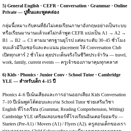
5) General English · CEFR · Conversation · Grammar · Online
Private — ปูพื้นและพูดคล่อง
กลุ่มนี้เหมาะกับคนที่ยังไม่เคยเรียนภาษาอังกฤษอย่างเป็นระบบ
หรือเรียนมานานแล้วแต่ไม่กล้าพูด CEFR แบ่งเป็น A1 → A2 →
B1 → B2 → C1 ตามมาตรฐานยุโรป แต่ละระดับ 30–45 ชั่วโมง
จบแล้วมีใบเซอร์และคะแนน placement ให้ Conversation Club
เปิดทุกเสาร์ 2 ชั่วโมง คุยประเด็นจริงในชีวิตประจำวัน — travel,
work, family, current events — ครูเจ้าของภาษาคุมทุกคลาส
6) Kids · Phonics · Junior Conv · School Tutor · Cambridge
YLE — สำหรับเด็ก 4–15 ปี
Phonics 4–6 ปีเน้นเสียงและการอ่านออกเสียง Kids Conversation
7–10 ปีเน้นพูดโต้ตอบและเกม School Tutor ช่วยเสริมวิชา
English ที่โรงเรียน (Grammar, Reading Comprehension, Writing)
Cambridge YLE เตรียมสอบเซอร์ที่โรงเรียนอินเตอร์ยอมรับ —
Starters (Pre-A1) / Movers (A1) / Flyers (A2). ครูสอนเด็กของเรา