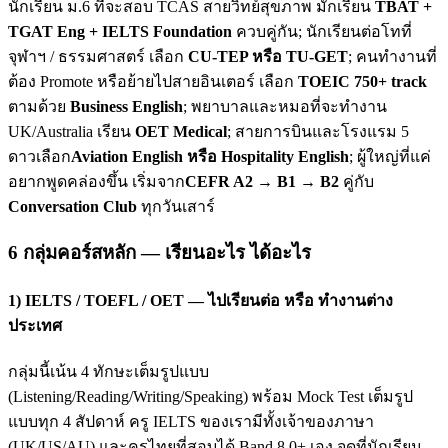
นักเรียน ม.6 ที่จะสอบ TCAS สายวิทย์สุขภาพ มักเรียน
TBAT +
TGAT Eng + IELTS Foundation
ควบคู่กัน; นักเรียนต่อโทที่
จุฬาฯ / ธรรมศาสตร์ เลือก
CU-TEP หรือ TU-GET
; คนทำงานที่
ต้อง Promote หรือย้ายไปสายอินเตอร์ เลือก
TOEIC 750+ track
ตามด้วย
Business English
; พยาบาลและหมอที่จะทำงาน
UK/Australia เรียน
OET Medical
; สายการบินและโรงแรม 5
ดาวเลือก
Aviation English หรือ Hospitality English
; ผู้ใหญ่ที่แค่
อยากพูดคล่องขึ้น เริ่มจาก
CEFR A2 → B1 → B2
คู่กับ
Conversation Club
ทุกวันเสาร์
6 กลุ่มคอร์สหลัก — เรียนอะไร ได้อะไร
1) IELTS / TOEFL / OET — ไปเรียนต่อ หรือ ทำงานต่าง
ประเทศ
กลุ่มนี้เน้น 4 ทักษะเต็มรูปแบบ
(Listening/Reading/Writing/Speaking) พร้อม Mock Test เต็มรูป
แบบทุก 4 สัปดาห์ ครู IELTS ของเรามีทั้งเจ้าของภาษา
(UK/US/AU) และครูไทยที่สอบได้ Band 8.0+ เอง จุดที่นักเรียน