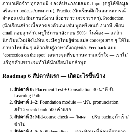
ภาษาเพื่อจำ" ทุกคาบมี 3 องค์ประกอบเสมอ: Input (ครูให้ข้อมูล
จริงจาก podcast/บทความ), Practice (นักเรียนฝึกในสถานการณ์
จำลอง เช่น สัมภาษณ์งาน สั่งอาหาร เจรจาราคา), Production
(นักเรียนสร้างเนื้อหาของตัวเอง เช่น พูดพรีเซนต์ 2 นาที เขียน
email ตอบลูกค้า). ครูใช้ภาษาอังกฤษ 90%+ ในห้อง — แต่ถ้า
นักเรียนใหม่ยังไม่ทัน จะมีครูไทยผู้ช่วยแปล concept ยาก ๆ ให้ใน
ภาษาไทยสั้น ๆ แล้วกลับสู่ภาษาอังกฤษต่อ. Feedback แบบ
"correction on the spot" เฉพาะจุดที่รบกวนความเข้าใจ — เราไม่
แก้ทุกคำเพราะจะทำให้นักเรียนไม่กล้าพูด
Roadmap 6 สัปดาห์แรก — เกิดอะไรขึ้นบ้าง
สัปดาห์ 0:
Placement Test + Consultation 30 นาที รับ
Learning Path
สัปดาห์ 1–2:
Foundation module — ปรับ pronunciation,
สร้าง vocab bank 500 คำแรก
สัปดาห์ 3:
Mid-course check — วัดผล + ปรับ pacing ถ้าเร็ว/
ช้าไป
สัปดาห์ 4–5:
Skill deep dive — เจาะทักษะที่อ่อนที่สุดจาก