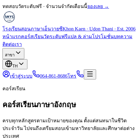
ทดสอบวัดระดับฟรี · จำนวนจำกัดเดือนนี้
จองเลย →
โรงเรียนสอนภาษาเอ็นวายซี
Khon Kaen · Udon Thani · Est. 2006
หน้าแรก
คอร์สเรียน
วัดระดับฟรี
แปล & ล่าม
โปรโมชั่น
บทความ
ติดต่อเรา
สาขา
TH
เข้าสู่ระบบ
064-861-8686
โทร
คอร์สเรียน
คอร์สเรียนภาษาอังกฤษ
ครบทุกหลักสูตรตามเป้าหมายของคุณ ตั้งแต่สนทนาในชีวิต
ประจำวัน ไปจนถึงเตรียมสอบเข้ามหาวิทยาลัยและศึกษาต่อต่าง
ประเทศ