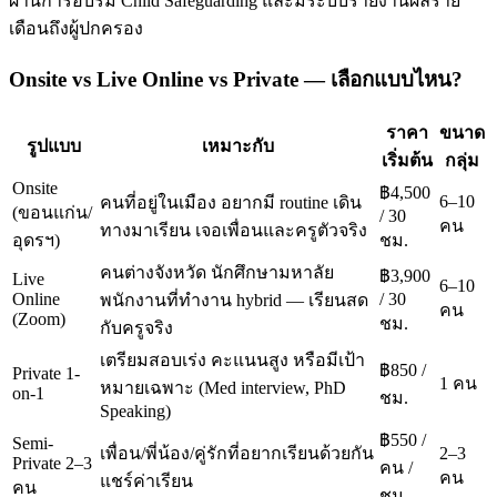
ผ่านการอบรม Child Safeguarding และมีระบบรายงานผลราย
เดือนถึงผู้ปกครอง
Onsite vs Live Online vs Private — เลือกแบบไหน?
ราคา
ขนาด
รูปแบบ
เหมาะกับ
เริ่มต้น
กลุ่ม
Onsite
฿4,500
6–10
คนที่อยู่ในเมือง อยากมี routine เดิน
(ขอนแก่น/
/ 30
คน
ทางมาเรียน เจอเพื่อนและครูตัวจริง
อุดรฯ)
ชม.
คนต่างจังหวัด นักศึกษามหาลัย
฿3,900
Live
6–10
Online
/ 30
พนักงานที่ทำงาน hybrid — เรียนสด
คน
(Zoom)
ชม.
กับครูจริง
เตรียมสอบเร่ง คะแนนสูง หรือมีเป้า
฿850 /
Private 1-
1 คน
หมายเฉพาะ (Med interview, PhD
on-1
ชม.
Speaking)
฿550 /
Semi-
เพื่อน/พี่น้อง/คู่รักที่อยากเรียนด้วยกัน
2–3
Private 2–3
คน /
คน
แชร์ค่าเรียน
คน
ชม.