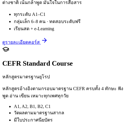
ต่างชาติ เน้นกล้าพูด มั่นใจในการสื่อสาร
ทุกระดับ A1–C1
กลุ่มเล็ก 6–8 คน · ทดสอบระดับฟรี
เรียนสด + e-Learning
ดูรายละเอียดคอร์ส
CEFR Standard Course
หลักสูตรมาตรฐานยุโรป
หลักสูตรอ้างอิงตามกรอบมาตรฐาน CEFR ครบทั้ง 4 ทักษะ ฟัง
พูด อ่าน เขียน เหมาะทุกเพศทุกวัย
A1, A2, B1, B2, C1
วัดผลตามมาตรฐานสากล
มีใบประกาศนียบัตร