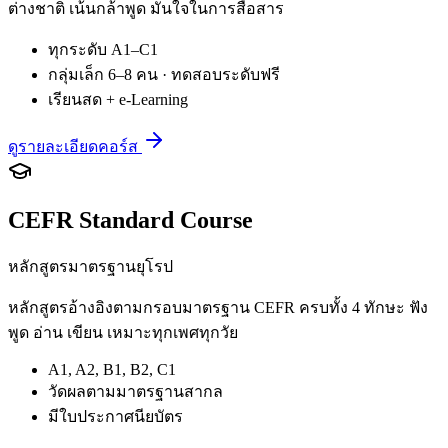
ต่างชาติ เน้นกล้าพูด มั่นใจในการสื่อสาร
ทุกระดับ A1–C1
กลุ่มเล็ก 6–8 คน · ทดสอบระดับฟรี
เรียนสด + e-Learning
ดูรายละเอียดคอร์ส
CEFR Standard Course
หลักสูตรมาตรฐานยุโรป
หลักสูตรอ้างอิงตามกรอบมาตรฐาน CEFR ครบทั้ง 4 ทักษะ ฟัง
พูด อ่าน เขียน เหมาะทุกเพศทุกวัย
A1, A2, B1, B2, C1
วัดผลตามมาตรฐานสากล
มีใบประกาศนียบัตร