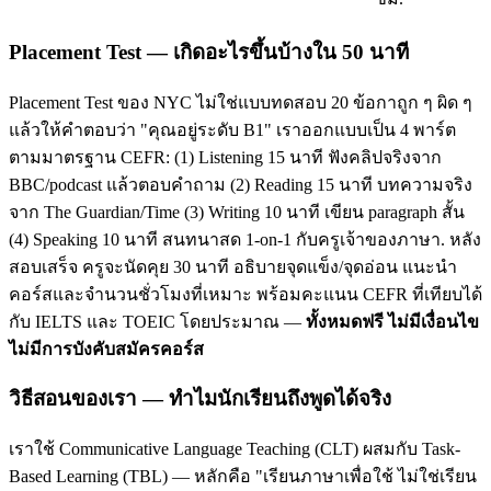
Placement Test — เกิดอะไรขึ้นบ้างใน 50 นาที
Placement Test ของ NYC ไม่ใช่แบบทดสอบ 20 ข้อกาถูก ๆ ผิด ๆ
แล้วให้คำตอบว่า "คุณอยู่ระดับ B1" เราออกแบบเป็น 4 พาร์ต
ตามมาตรฐาน CEFR: (1) Listening 15 นาที ฟังคลิปจริงจาก
BBC/podcast แล้วตอบคำถาม (2) Reading 15 นาที บทความจริง
จาก The Guardian/Time (3) Writing 10 นาที เขียน paragraph สั้น
(4) Speaking 10 นาที สนทนาสด 1-on-1 กับครูเจ้าของภาษา. หลัง
สอบเสร็จ ครูจะนัดคุย 30 นาที อธิบายจุดแข็ง/จุดอ่อน แนะนำ
คอร์สและจำนวนชั่วโมงที่เหมาะ พร้อมคะแนน CEFR ที่เทียบได้
กับ IELTS และ TOEIC โดยประมาณ —
ทั้งหมดฟรี ไม่มีเงื่อนไข
ไม่มีการบังคับสมัครคอร์ส
วิธีสอนของเรา — ทำไมนักเรียนถึงพูดได้จริง
เราใช้ Communicative Language Teaching (CLT) ผสมกับ Task-
Based Learning (TBL) — หลักคือ "เรียนภาษาเพื่อใช้ ไม่ใช่เรียน