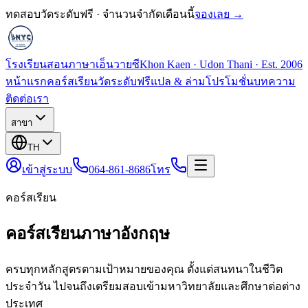
ทดสอบวัดระดับฟรี · จำนวนจำกัดเดือนนี้
จองเลย →
โรงเรียนสอนภาษาเอ็นวายซี
Khon Kaen · Udon Thani · Est. 2006
หน้าแรก
คอร์สเรียน
วัดระดับฟรี
แปล & ล่าม
โปรโมชั่น
บทความ
ติดต่อเรา
สาขา
TH
เข้าสู่ระบบ
064-861-8686
โทร
คอร์สเรียน
คอร์สเรียนภาษาอังกฤษ
ครบทุกหลักสูตรตามเป้าหมายของคุณ ตั้งแต่สนทนาในชีวิต
ประจำวัน ไปจนถึงเตรียมสอบเข้ามหาวิทยาลัยและศึกษาต่อต่าง
ประเทศ