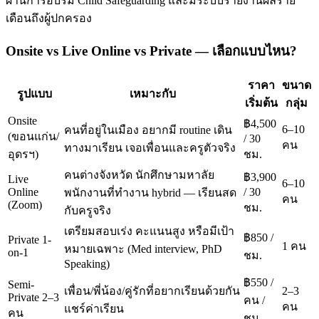
ผ่านการอบรม Child Safeguarding และมีระบบรายงานผลราย
เดือนถึงผู้ปกครอง
Onsite vs Live Online vs Private — เลือกแบบไหน?
ราคา
ขนาด
รูปแบบ
เหมาะกับ
เริ่มต้น
กลุ่ม
Onsite
฿4,500
6–10
คนที่อยู่ในเมือง อยากมี routine เดิน
(ขอนแก่น/
/ 30
คน
ทางมาเรียน เจอเพื่อนและครูตัวจริง
อุดรฯ)
ชม.
คนต่างจังหวัด นักศึกษามหาลัย
฿3,900
Live
6–10
Online
/ 30
พนักงานที่ทำงาน hybrid — เรียนสด
คน
(Zoom)
ชม.
กับครูจริง
เตรียมสอบเร่ง คะแนนสูง หรือมีเป้า
฿850 /
Private 1-
1 คน
หมายเฉพาะ (Med interview, PhD
on-1
ชม.
Speaking)
฿550 /
Semi-
เพื่อน/พี่น้อง/คู่รักที่อยากเรียนด้วยกัน
2–3
Private 2–3
คน /
คน
แชร์ค่าเรียน
คน
ชม.