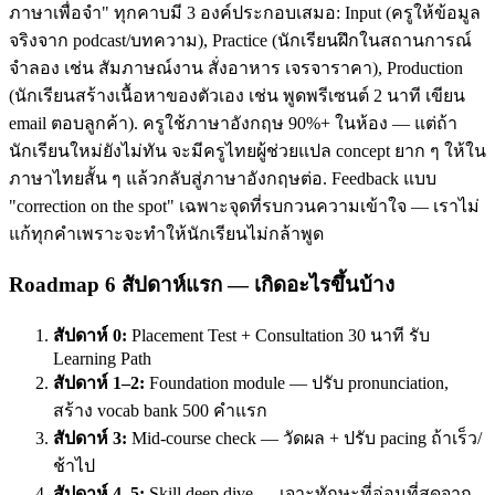
ภาษาเพื่อจำ" ทุกคาบมี 3 องค์ประกอบเสมอ: Input (ครูให้ข้อมูล
จริงจาก podcast/บทความ), Practice (นักเรียนฝึกในสถานการณ์
จำลอง เช่น สัมภาษณ์งาน สั่งอาหาร เจรจาราคา), Production
(นักเรียนสร้างเนื้อหาของตัวเอง เช่น พูดพรีเซนต์ 2 นาที เขียน
email ตอบลูกค้า). ครูใช้ภาษาอังกฤษ 90%+ ในห้อง — แต่ถ้า
นักเรียนใหม่ยังไม่ทัน จะมีครูไทยผู้ช่วยแปล concept ยาก ๆ ให้ใน
ภาษาไทยสั้น ๆ แล้วกลับสู่ภาษาอังกฤษต่อ. Feedback แบบ
"correction on the spot" เฉพาะจุดที่รบกวนความเข้าใจ — เราไม่
แก้ทุกคำเพราะจะทำให้นักเรียนไม่กล้าพูด
Roadmap 6 สัปดาห์แรก — เกิดอะไรขึ้นบ้าง
สัปดาห์ 0:
Placement Test + Consultation 30 นาที รับ
Learning Path
สัปดาห์ 1–2:
Foundation module — ปรับ pronunciation,
สร้าง vocab bank 500 คำแรก
สัปดาห์ 3:
Mid-course check — วัดผล + ปรับ pacing ถ้าเร็ว/
ช้าไป
สัปดาห์ 4–5:
Skill deep dive — เจาะทักษะที่อ่อนที่สุดจาก