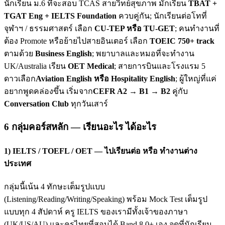
นักเรียน ม.6 ที่จะสอบ TCAS สายวิทย์สุขภาพ มักเรียน
TBAT +
TGAT Eng + IELTS Foundation
ควบคู่กัน; นักเรียนต่อโทที่
จุฬาฯ / ธรรมศาสตร์ เลือก
CU-TEP หรือ TU-GET
; คนทำงานที่
ต้อง Promote หรือย้ายไปสายอินเตอร์ เลือก
TOEIC 750+ track
ตามด้วย
Business English
; พยาบาลและหมอที่จะทำงาน
UK/Australia เรียน
OET Medical
; สายการบินและโรงแรม 5
ดาวเลือก
Aviation English หรือ Hospitality English
; ผู้ใหญ่ที่แค่
อยากพูดคล่องขึ้น เริ่มจาก
CEFR A2 → B1 → B2
คู่กับ
Conversation Club
ทุกวันเสาร์
6 กลุ่มคอร์สหลัก — เรียนอะไร ได้อะไร
1) IELTS / TOEFL / OET — ไปเรียนต่อ หรือ ทำงานต่าง
ประเทศ
กลุ่มนี้เน้น 4 ทักษะเต็มรูปแบบ
(Listening/Reading/Writing/Speaking) พร้อม Mock Test เต็มรูป
แบบทุก 4 สัปดาห์ ครู IELTS ของเรามีทั้งเจ้าของภาษา
(UK/US/AU) และครูไทยที่สอบได้ Band 8.0+ เอง จุดที่นักเรียน