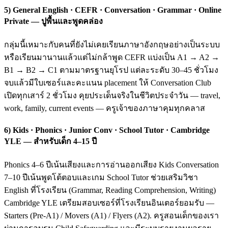
5) General English · CEFR · Conversation · Grammar · Online
Private — ปูพื้นและพูดคล่อง
กลุ่มนี้เหมาะกับคนที่ยังไม่เคยเรียนภาษาอังกฤษอย่างเป็นระบบ
หรือเรียนมานานแล้วแต่ไม่กล้าพูด CEFR แบ่งเป็น A1 → A2 →
B1 → B2 → C1 ตามมาตรฐานยุโรป แต่ละระดับ 30–45 ชั่วโมง
จบแล้วมีใบเซอร์และคะแนน placement ให้ Conversation Club
เปิดทุกเสาร์ 2 ชั่วโมง คุยประเด็นจริงในชีวิตประจำวัน — travel,
work, family, current events — ครูเจ้าของภาษาคุมทุกคลาส
6) Kids · Phonics · Junior Conv · School Tutor · Cambridge
YLE — สำหรับเด็ก 4–15 ปี
Phonics 4–6 ปีเน้นเสียงและการอ่านออกเสียง Kids Conversation
7–10 ปีเน้นพูดโต้ตอบและเกม School Tutor ช่วยเสริมวิชา
English ที่โรงเรียน (Grammar, Reading Comprehension, Writing)
Cambridge YLE เตรียมสอบเซอร์ที่โรงเรียนอินเตอร์ยอมรับ —
Starters (Pre-A1) / Movers (A1) / Flyers (A2). ครูสอนเด็กของเรา