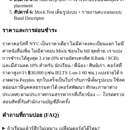
placement
สัปดาห์ 6:
Mock Test เต็มรูปแบบ + รายงานคะแนนแบบ
Band Descriptor
ราคาและการผ่อนชำระ
ราคาคอร์สที่ NYC เป็นราคาเดียว ไม่มีค่าลงทะเบียนแยก ไม่มี
ค่าหนังสือเพิ่ม ไม่มีค่าสอบ Mock ซ่อนใน bill สุดท้าย. เราแบ่ง
การชำระได้สูงสุด 3 งวด (0% ผ่านบัตรเครดิต KBank / SCB)
และมีส่วนลด 10% สำหรับ นักเรียน / พี่น้อง / ศิษย์เก่า. คอร์สที่
ราคาสูงกว่า ฿30,000 (เช่น IELTS 1-on-1 60 ชม.) แบ่งจ่ายได้ 6
งวดผ่าน Payplus. ทุกใบเสร็จเป็นใบกำกับภาษีเต็มรูปแบบ ใช้ลด
หย่อนภาษีบุคคลธรรมดาได้ (คอร์สพัฒนา ทักษะภาษาต่าง
ประเทศ) ตามประกาศกรมสรรพากรที่เกี่ยวข้อง —
โปรดตรวจ
สอบสิทธิ์กับสำนักงานบัญชีอีกครั้ง
คำถามที่ถามบ่อย (FAQ)
ถ้าเรียนแล้วรู้สึกไม่เหมาะ เปลี่ยนคอร์สได้ไหม?