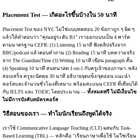
Placement Test — เกิดอะไรขึ้นบ้างใน 50 นาที
Placement Test ของ NYC ไม่ใช่แบบทดสอบ 20 ข้อกาถูก ๆ ผิด ๆ
แล้วให้คำตอบว่า "คุณอยู่ระดับ B1" เราออกแบบเป็น 4 พาร์ต
ตามมาตรฐาน CEFR: (1) Listening 15 นาที ฟังคลิปจริงจาก
BBC/podcast แล้วตอบคำถาม (2) Reading 15 นาที บทความจริง
จาก The Guardian/Time (3) Writing 10 นาที เขียน paragraph สั้น
(4) Speaking 10 นาที สนทนาสด 1-on-1 กับครูเจ้าของภาษา. หลัง
สอบเสร็จ ครูจะนัดคุย 30 นาที อธิบายจุดแข็ง/จุดอ่อน แนะนำ
คอร์สและจำนวนชั่วโมงที่เหมาะ พร้อมคะแนน CEFR ที่เทียบได้
กับ IELTS และ TOEIC โดยประมาณ —
ทั้งหมดฟรี ไม่มีเงื่อนไข
ไม่มีการบังคับสมัครคอร์ส
วิธีสอนของเรา — ทำไมนักเรียนถึงพูดได้จริง
เราใช้ Communicative Language Teaching (CLT) ผสมกับ Task-
Based Learning (TBL) — หลักคือ "เรียนภาษาเพื่อใช้ ไม่ใช่เรียน