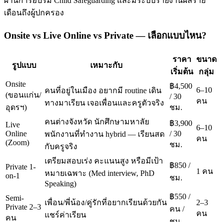
ผ่านการอบรม Child Safeguarding และมีระบบรายงานผลราย
เดือนถึงผู้ปกครอง
Onsite vs Live Online vs Private — เลือกแบบไหน?
ราคา
ขนาด
รูปแบบ
เหมาะกับ
เริ่มต้น
กลุ่ม
Onsite
฿4,500
6–10
คนที่อยู่ในเมือง อยากมี routine เดิน
(ขอนแก่น/
/ 30
คน
ทางมาเรียน เจอเพื่อนและครูตัวจริง
อุดรฯ)
ชม.
คนต่างจังหวัด นักศึกษามหาลัย
฿3,900
Live
6–10
Online
/ 30
พนักงานที่ทำงาน hybrid — เรียนสด
คน
(Zoom)
ชม.
กับครูจริง
เตรียมสอบเร่ง คะแนนสูง หรือมีเป้า
฿850 /
Private 1-
1 คน
หมายเฉพาะ (Med interview, PhD
on-1
ชม.
Speaking)
฿550 /
Semi-
เพื่อน/พี่น้อง/คู่รักที่อยากเรียนด้วยกัน
2–3
Private 2–3
คน /
คน
แชร์ค่าเรียน
คน
ชม.