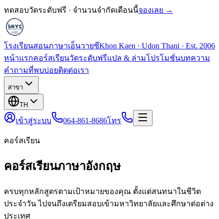
ทดสอบวัดระดับฟรี · จำนวนจำกัดเดือนนี้
จองเลย →
โรงเรียนสอนภาษาเอ็นวายซี
Khon Kaen · Udon Thani · Est. 2006
หน้าแรก
คอร์สเรียน
วัดระดับฟรี
แปล & ล่าม
โปรโมชั่น
บทความ
คำถามที่พบบ่อย
ติดต่อเรา
สาขา
TH
เข้าสู่ระบบ
064-861-8686
โทร
คอร์สเรียน
คอร์สเรียนภาษาอังกฤษ
ครบทุกหลักสูตรตามเป้าหมายของคุณ ตั้งแต่สนทนาในชีวิต
ประจำวัน ไปจนถึงเตรียมสอบเข้ามหาวิทยาลัยและศึกษาต่อต่าง
ประเทศ