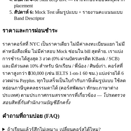
placement
สัปดาห์ 6:
Mock Test เต็มรูปแบบ + รายงานคะแนนแบบ
Band Descriptor
ราคาและการผ่อนชำระ
ราคาคอร์สที่ NYC เป็นราคาเดียว ไม่มีค่าลงทะเบียนแยก ไม่มี
ค่าหนังสือเพิ่ม ไม่มีค่าสอบ Mock ซ่อนใน bill สุดท้าย. เราแบ่ง
การชำระได้สูงสุด 3 งวด (0% ผ่านบัตรเครดิต KBank / SCB)
และมีส่วนลด 10% สำหรับ นักเรียน / พี่น้อง / ศิษย์เก่า. คอร์สที่
ราคาสูงกว่า ฿30,000 (เช่น IELTS 1-on-1 60 ชม.) แบ่งจ่ายได้ 6
งวดผ่าน Payplus. ทุกใบเสร็จเป็นใบกำกับภาษีเต็มรูปแบบ ใช้ลด
หย่อนภาษีบุคคลธรรมดาได้ (คอร์สพัฒนา ทักษะภาษาต่าง
ประเทศ) ตามประกาศกรมสรรพากรที่เกี่ยวข้อง —
โปรดตรวจ
สอบสิทธิ์กับสำนักงานบัญชีอีกครั้ง
คำถามที่ถามบ่อย (FAQ)
ถ้าเรียนแล้วรู้สึกไม่เหมาะ เปลี่ยนคอร์สได้ไหม?