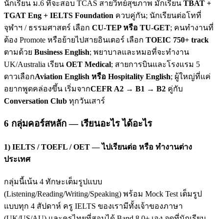
นักเรียน ม.6 ที่จะสอบ TCAS สายวิทย์สุขภาพ มักเรียน
TBAT +
TGAT Eng + IELTS Foundation
ควบคู่กัน; นักเรียนต่อโทที่
จุฬาฯ / ธรรมศาสตร์ เลือก
CU-TEP หรือ TU-GET
; คนทำงานที่
ต้อง Promote หรือย้ายไปสายอินเตอร์ เลือก
TOEIC 750+ track
ตามด้วย
Business English
; พยาบาลและหมอที่จะทำงาน
UK/Australia เรียน
OET Medical
; สายการบินและโรงแรม 5
ดาวเลือก
Aviation English หรือ Hospitality English
; ผู้ใหญ่ที่แค่
อยากพูดคล่องขึ้น เริ่มจาก
CEFR A2 → B1 → B2
คู่กับ
Conversation Club
ทุกวันเสาร์
6 กลุ่มคอร์สหลัก — เรียนอะไร ได้อะไร
1) IELTS / TOEFL / OET — ไปเรียนต่อ หรือ ทำงานต่าง
ประเทศ
กลุ่มนี้เน้น 4 ทักษะเต็มรูปแบบ
(Listening/Reading/Writing/Speaking) พร้อม Mock Test เต็มรูป
แบบทุก 4 สัปดาห์ ครู IELTS ของเรามีทั้งเจ้าของภาษา
(UK/US/AU) และครูไทยที่สอบได้ Band 8.0+ เอง จุดที่นักเรียน