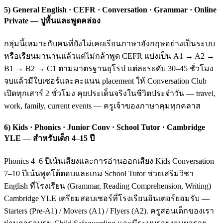
5) General English · CEFR · Conversation · Grammar · Online
Private — ปูพื้นและพูดคล่อง
กลุ่มนี้เหมาะกับคนที่ยังไม่เคยเรียนภาษาอังกฤษอย่างเป็นระบบ
หรือเรียนมานานแล้วแต่ไม่กล้าพูด CEFR แบ่งเป็น A1 → A2 →
B1 → B2 → C1 ตามมาตรฐานยุโรป แต่ละระดับ 30–45 ชั่วโมง
จบแล้วมีใบเซอร์และคะแนน placement ให้ Conversation Club
เปิดทุกเสาร์ 2 ชั่วโมง คุยประเด็นจริงในชีวิตประจำวัน — travel,
work, family, current events — ครูเจ้าของภาษาคุมทุกคลาส
6) Kids · Phonics · Junior Conv · School Tutor · Cambridge
YLE — สำหรับเด็ก 4–15 ปี
Phonics 4–6 ปีเน้นเสียงและการอ่านออกเสียง Kids Conversation
7–10 ปีเน้นพูดโต้ตอบและเกม School Tutor ช่วยเสริมวิชา
English ที่โรงเรียน (Grammar, Reading Comprehension, Writing)
Cambridge YLE เตรียมสอบเซอร์ที่โรงเรียนอินเตอร์ยอมรับ —
Starters (Pre-A1) / Movers (A1) / Flyers (A2). ครูสอนเด็กของเรา