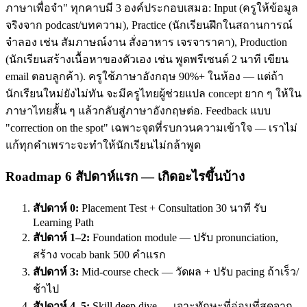
ภาษาเพื่อจำ" ทุกคาบมี 3 องค์ประกอบเสมอ: Input (ครูให้ข้อมูล
จริงจาก podcast/บทความ), Practice (นักเรียนฝึกในสถานการณ์
จำลอง เช่น สัมภาษณ์งาน สั่งอาหาร เจรจาราคา), Production
(นักเรียนสร้างเนื้อหาของตัวเอง เช่น พูดพรีเซนต์ 2 นาที เขียน
email ตอบลูกค้า). ครูใช้ภาษาอังกฤษ 90%+ ในห้อง — แต่ถ้า
นักเรียนใหม่ยังไม่ทัน จะมีครูไทยผู้ช่วยแปล concept ยาก ๆ ให้ใน
ภาษาไทยสั้น ๆ แล้วกลับสู่ภาษาอังกฤษต่อ. Feedback แบบ
"correction on the spot" เฉพาะจุดที่รบกวนความเข้าใจ — เราไม่
แก้ทุกคำเพราะจะทำให้นักเรียนไม่กล้าพูด
Roadmap 6 สัปดาห์แรก — เกิดอะไรขึ้นบ้าง
สัปดาห์ 0:
Placement Test + Consultation 30 นาที รับ
Learning Path
สัปดาห์ 1–2:
Foundation module — ปรับ pronunciation,
สร้าง vocab bank 500 คำแรก
สัปดาห์ 3:
Mid-course check — วัดผล + ปรับ pacing ถ้าเร็ว/
ช้าไป
สัปดาห์ 4–5:
Skill deep dive — เจาะทักษะที่อ่อนที่สุดจาก