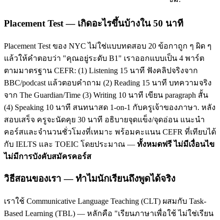
Placement Test — เกิดอะไรขึ้นบ้างใน 50 นาที
Placement Test ของ NYC ไม่ใช่แบบทดสอบ 20 ข้อกาถูก ๆ ผิด ๆ
แล้วให้คำตอบว่า "คุณอยู่ระดับ B1" เราออกแบบเป็น 4 พาร์ต
ตามมาตรฐาน CEFR: (1) Listening 15 นาที ฟังคลิปจริงจาก
BBC/podcast แล้วตอบคำถาม (2) Reading 15 นาที บทความจริง
จาก The Guardian/Time (3) Writing 10 นาที เขียน paragraph สั้น
(4) Speaking 10 นาที สนทนาสด 1-on-1 กับครูเจ้าของภาษา. หลัง
สอบเสร็จ ครูจะนัดคุย 30 นาที อธิบายจุดแข็ง/จุดอ่อน แนะนำ
คอร์สและจำนวนชั่วโมงที่เหมาะ พร้อมคะแนน CEFR ที่เทียบได้
กับ IELTS และ TOEIC โดยประมาณ —
ทั้งหมดฟรี ไม่มีเงื่อนไข
ไม่มีการบังคับสมัครคอร์ส
วิธีสอนของเรา — ทำไมนักเรียนถึงพูดได้จริง
เราใช้ Communicative Language Teaching (CLT) ผสมกับ Task-
Based Learning (TBL) — หลักคือ "เรียนภาษาเพื่อใช้ ไม่ใช่เรียน