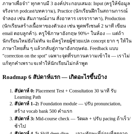
ภาษาเพื่อจำ" ทุกคาบมี 3 องค์ประกอบเสมอ: Input (ครูให้ข้อมูล
จริงจาก podcast/บทความ), Practice (นักเรียนฝึกในสถานการณ์
จำลอง เช่น สัมภาษณ์งาน สั่งอาหาร เจรจาราคา), Production
(นักเรียนสร้างเนื้อหาของตัวเอง เช่น พูดพรีเซนต์ 2 นาที เขียน
email ตอบลูกค้า). ครูใช้ภาษาอังกฤษ 90%+ ในห้อง — แต่ถ้า
นักเรียนใหม่ยังไม่ทัน จะมีครูไทยผู้ช่วยแปล concept ยาก ๆ ให้ใน
ภาษาไทยสั้น ๆ แล้วกลับสู่ภาษาอังกฤษต่อ. Feedback แบบ
"correction on the spot" เฉพาะจุดที่รบกวนความเข้าใจ — เราไม่
แก้ทุกคำเพราะจะทำให้นักเรียนไม่กล้าพูด
Roadmap 6 สัปดาห์แรก — เกิดอะไรขึ้นบ้าง
สัปดาห์ 0:
Placement Test + Consultation 30 นาที รับ
Learning Path
สัปดาห์ 1–2:
Foundation module — ปรับ pronunciation,
สร้าง vocab bank 500 คำแรก
สัปดาห์ 3:
Mid-course check — วัดผล + ปรับ pacing ถ้าเร็ว/
ช้าไป
สัปดาห์ 4–5:
Skill deep dive — เจาะทักษะที่อ่อนที่สุดจาก