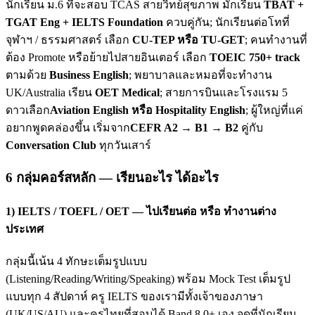
นักเรียน ม.6 ที่จะสอบ TCAS สายวิทย์สุขภาพ มักเรียน
TBAT +
TGAT Eng + IELTS Foundation
ควบคู่กัน; นักเรียนต่อโทที่
จุฬาฯ / ธรรมศาสตร์ เลือก
CU-TEP หรือ TU-GET
; คนทำงานที่
ต้อง Promote หรือย้ายไปสายอินเตอร์ เลือก
TOEIC 750+ track
ตามด้วย
Business English
; พยาบาลและหมอที่จะทำงาน
UK/Australia เรียน
OET Medical
; สายการบินและโรงแรม 5
ดาวเลือก
Aviation English หรือ Hospitality English
; ผู้ใหญ่ที่แค่
อยากพูดคล่องขึ้น เริ่มจาก
CEFR A2 → B1 → B2
คู่กับ
Conversation Club
ทุกวันเสาร์
6 กลุ่มคอร์สหลัก — เรียนอะไร ได้อะไร
1) IELTS / TOEFL / OET — ไปเรียนต่อ หรือ ทำงานต่าง
ประเทศ
กลุ่มนี้เน้น 4 ทักษะเต็มรูปแบบ
(Listening/Reading/Writing/Speaking) พร้อม Mock Test เต็มรูป
แบบทุก 4 สัปดาห์ ครู IELTS ของเรามีทั้งเจ้าของภาษา
(UK/US/AU) และครูไทยที่สอบได้ Band 8.0+ เอง จุดที่นักเรียน