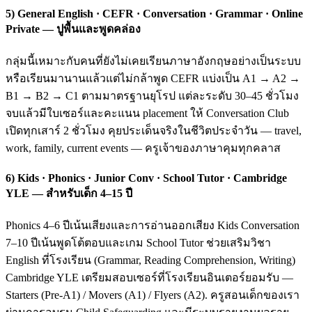
5) General English · CEFR · Conversation · Grammar · Online
Private — ปูพื้นและพูดคล่อง
กลุ่มนี้เหมาะกับคนที่ยังไม่เคยเรียนภาษาอังกฤษอย่างเป็นระบบ
หรือเรียนมานานแล้วแต่ไม่กล้าพูด CEFR แบ่งเป็น A1 → A2 →
B1 → B2 → C1 ตามมาตรฐานยุโรป แต่ละระดับ 30–45 ชั่วโมง
จบแล้วมีใบเซอร์และคะแนน placement ให้ Conversation Club
เปิดทุกเสาร์ 2 ชั่วโมง คุยประเด็นจริงในชีวิตประจำวัน — travel,
work, family, current events — ครูเจ้าของภาษาคุมทุกคลาส
6) Kids · Phonics · Junior Conv · School Tutor · Cambridge
YLE — สำหรับเด็ก 4–15 ปี
Phonics 4–6 ปีเน้นเสียงและการอ่านออกเสียง Kids Conversation
7–10 ปีเน้นพูดโต้ตอบและเกม School Tutor ช่วยเสริมวิชา
English ที่โรงเรียน (Grammar, Reading Comprehension, Writing)
Cambridge YLE เตรียมสอบเซอร์ที่โรงเรียนอินเตอร์ยอมรับ —
Starters (Pre-A1) / Movers (A1) / Flyers (A2). ครูสอนเด็กของเรา