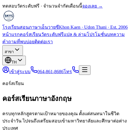
ทดสอบวัดระดับฟรี · จำนวนจำกัดเดือนนี้
จองเลย →
โรงเรียนสอนภาษาเอ็นวายซี
Khon Kaen · Udon Thani · Est. 2006
หน้าแรก
คอร์สเรียน
วัดระดับฟรี
แปล & ล่าม
โปรโมชั่น
บทความ
คำถามที่พบบ่อย
ติดต่อเรา
สาขา
TH
เข้าสู่ระบบ
064-861-8686
โทร
คอร์สเรียน
คอร์สเรียนภาษาอังกฤษ
ครบทุกหลักสูตรตามเป้าหมายของคุณ ตั้งแต่สนทนาในชีวิต
ประจำวัน ไปจนถึงเตรียมสอบเข้ามหาวิทยาลัยและศึกษาต่อต่าง
ประเทศ