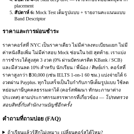
placement
สัปดาห์ 6:
Mock Test เต็มรูปแบบ + รายงานคะแนนแบบ
Band Descriptor
ราคาและการผ่อนชำระ
ราคาคอร์สที่ NYC เป็นราคาเดียว ไม่มีค่าลงทะเบียนแยก ไม่มี
ค่าหนังสือเพิ่ม ไม่มีค่าสอบ Mock ซ่อนใน bill สุดท้าย. เราแบ่ง
การชำระได้สูงสุด 3 งวด (0% ผ่านบัตรเครดิต KBank / SCB)
และมีส่วนลด 10% สำหรับ นักเรียน / พี่น้อง / ศิษย์เก่า. คอร์สที่
ราคาสูงกว่า ฿30,000 (เช่น IELTS 1-on-1 60 ชม.) แบ่งจ่ายได้ 6
งวดผ่าน Payplus. ทุกใบเสร็จเป็นใบกำกับภาษีเต็มรูปแบบ ใช้ลด
หย่อนภาษีบุคคลธรรมดาได้ (คอร์สพัฒนา ทักษะภาษาต่าง
ประเทศ) ตามประกาศกรมสรรพากรที่เกี่ยวข้อง —
โปรดตรวจ
สอบสิทธิ์กับสำนักงานบัญชีอีกครั้ง
คำถามที่ถามบ่อย (FAQ)
ถ้าเรียนแล้วรู้สึกไม่เหมาะ เปลี่ยนคอร์สได้ไหม?