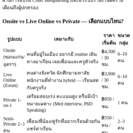
ผ่านการอบรม Child Safeguarding และมีระบบรายงานผลราย
เดือนถึงผู้ปกครอง
Onsite vs Live Online vs Private — เลือกแบบไหน?
ราคา
ขนาด
รูปแบบ
เหมาะกับ
เริ่มต้น
กลุ่ม
Onsite
฿4,500
6–10
คนที่อยู่ในเมือง อยากมี routine เดิน
(ขอนแก่น/
/ 30
คน
ทางมาเรียน เจอเพื่อนและครูตัวจริง
อุดรฯ)
ชม.
คนต่างจังหวัด นักศึกษามหาลัย
฿3,900
Live
6–10
Online
/ 30
พนักงานที่ทำงาน hybrid — เรียนสด
คน
(Zoom)
ชม.
กับครูจริง
เตรียมสอบเร่ง คะแนนสูง หรือมีเป้า
฿850 /
Private 1-
1 คน
หมายเฉพาะ (Med interview, PhD
on-1
ชม.
Speaking)
฿550 /
Semi-
เพื่อน/พี่น้อง/คู่รักที่อยากเรียนด้วยกัน
2–3
Private 2–3
คน /
คน
แชร์ค่าเรียน
คน
ชม.