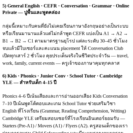
5) General English · CEFR · Conversation · Grammar · Online
Private — ปูพื้นและพูดคล่อง
กลุ่มนี้เหมาะกับคนที่ยังไม่เคยเรียนภาษาอังกฤษอย่างเป็นระบบ
หรือเรียนมานานแล้วแต่ไม่กล้าพูด CEFR แบ่งเป็น A1 → A2 →
B1 → B2 → C1 ตามมาตรฐานยุโรป แต่ละระดับ 30–45 ชั่วโมง
จบแล้วมีใบเซอร์และคะแนน placement ให้ Conversation Club
เปิดทุกเสาร์ 2 ชั่วโมง คุยประเด็นจริงในชีวิตประจำวัน — travel,
work, family, current events — ครูเจ้าของภาษาคุมทุกคลาส
6) Kids · Phonics · Junior Conv · School Tutor · Cambridge
YLE — สำหรับเด็ก 4–15 ปี
Phonics 4–6 ปีเน้นเสียงและการอ่านออกเสียง Kids Conversation
7–10 ปีเน้นพูดโต้ตอบและเกม School Tutor ช่วยเสริมวิชา
English ที่โรงเรียน (Grammar, Reading Comprehension, Writing)
Cambridge YLE เตรียมสอบเซอร์ที่โรงเรียนอินเตอร์ยอมรับ —
Starters (Pre-A1) / Movers (A1) / Flyers (A2). ครูสอนเด็กของเรา