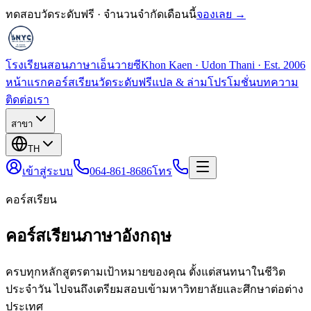
ทดสอบวัดระดับฟรี · จำนวนจำกัดเดือนนี้
จองเลย →
โรงเรียนสอนภาษาเอ็นวายซี
Khon Kaen · Udon Thani · Est. 2006
หน้าแรก
คอร์สเรียน
วัดระดับฟรี
แปล & ล่าม
โปรโมชั่น
บทความ
ติดต่อเรา
สาขา
TH
เข้าสู่ระบบ
064-861-8686
โทร
คอร์สเรียน
คอร์สเรียนภาษาอังกฤษ
ครบทุกหลักสูตรตามเป้าหมายของคุณ ตั้งแต่สนทนาในชีวิต
ประจำวัน ไปจนถึงเตรียมสอบเข้ามหาวิทยาลัยและศึกษาต่อต่าง
ประเทศ