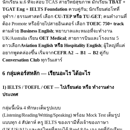
นักเรียน ม.6 ที่จะสอบ TCAS สายวิทย์สุขภาพ มักเรียน
TBAT +
TGAT Eng + IELTS Foundation
ควบคู่กัน; นักเรียนต่อโทที่
จุฬาฯ / ธรรมศาสตร์ เลือก
CU-TEP หรือ TU-GET
; คนทำงานที่
ต้อง Promote หรือย้ายไปสายอินเตอร์ เลือก
TOEIC 750+ track
ตามด้วย
Business English
; พยาบาลและหมอที่จะทำงาน
UK/Australia เรียน
OET Medical
; สายการบินและโรงแรม 5
ดาวเลือก
Aviation English หรือ Hospitality English
; ผู้ใหญ่ที่แค่
อยากพูดคล่องขึ้น เริ่มจาก
CEFR A2 → B1 → B2
คู่กับ
Conversation Club
ทุกวันเสาร์
6 กลุ่มคอร์สหลัก — เรียนอะไร ได้อะไร
1) IELTS / TOEFL / OET — ไปเรียนต่อ หรือ ทำงานต่าง
ประเทศ
กลุ่มนี้เน้น 4 ทักษะเต็มรูปแบบ
(Listening/Reading/Writing/Speaking) พร้อม Mock Test เต็มรูป
แบบทุก 4 สัปดาห์ ครู IELTS ของเรามีทั้งเจ้าของภาษา
(UK/US/AU) และครูไทยที่สอบได้ Band 8.0+ เอง จุดที่นักเรียน