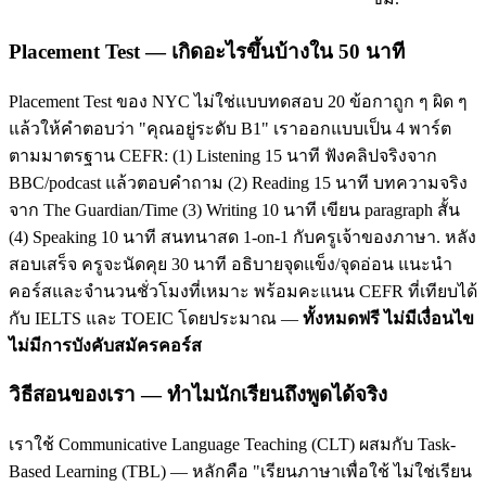
Placement Test — เกิดอะไรขึ้นบ้างใน 50 นาที
Placement Test ของ NYC ไม่ใช่แบบทดสอบ 20 ข้อกาถูก ๆ ผิด ๆ
แล้วให้คำตอบว่า "คุณอยู่ระดับ B1" เราออกแบบเป็น 4 พาร์ต
ตามมาตรฐาน CEFR: (1) Listening 15 นาที ฟังคลิปจริงจาก
BBC/podcast แล้วตอบคำถาม (2) Reading 15 นาที บทความจริง
จาก The Guardian/Time (3) Writing 10 นาที เขียน paragraph สั้น
(4) Speaking 10 นาที สนทนาสด 1-on-1 กับครูเจ้าของภาษา. หลัง
สอบเสร็จ ครูจะนัดคุย 30 นาที อธิบายจุดแข็ง/จุดอ่อน แนะนำ
คอร์สและจำนวนชั่วโมงที่เหมาะ พร้อมคะแนน CEFR ที่เทียบได้
กับ IELTS และ TOEIC โดยประมาณ —
ทั้งหมดฟรี ไม่มีเงื่อนไข
ไม่มีการบังคับสมัครคอร์ส
วิธีสอนของเรา — ทำไมนักเรียนถึงพูดได้จริง
เราใช้ Communicative Language Teaching (CLT) ผสมกับ Task-
Based Learning (TBL) — หลักคือ "เรียนภาษาเพื่อใช้ ไม่ใช่เรียน