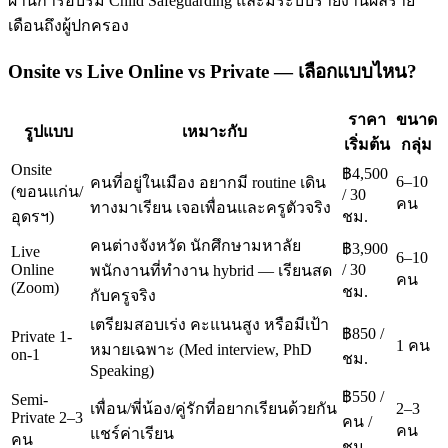
ผ่านการอบรม Child Safeguarding และมีระบบรายงานผลราย
เดือนถึงผู้ปกครอง
Onsite vs Live Online vs Private — เลือกแบบไหน?
ราคา
ขนาด
รูปแบบ
เหมาะกับ
เริ่มต้น
กลุ่ม
Onsite
฿4,500
6–10
คนที่อยู่ในเมือง อยากมี routine เดิน
(ขอนแก่น/
/ 30
คน
ทางมาเรียน เจอเพื่อนและครูตัวจริง
อุดรฯ)
ชม.
คนต่างจังหวัด นักศึกษามหาลัย
฿3,900
Live
6–10
Online
/ 30
พนักงานที่ทำงาน hybrid — เรียนสด
คน
(Zoom)
ชม.
กับครูจริง
เตรียมสอบเร่ง คะแนนสูง หรือมีเป้า
฿850 /
Private 1-
1 คน
หมายเฉพาะ (Med interview, PhD
on-1
ชม.
Speaking)
฿550 /
Semi-
เพื่อน/พี่น้อง/คู่รักที่อยากเรียนด้วยกัน
2–3
Private 2–3
คน /
คน
แชร์ค่าเรียน
คน
ชม.