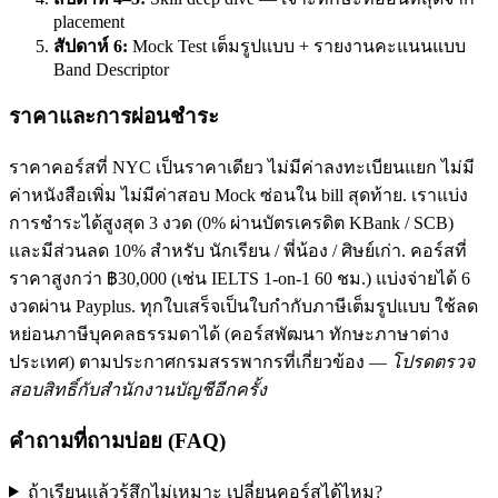
placement
สัปดาห์ 6:
Mock Test เต็มรูปแบบ + รายงานคะแนนแบบ
Band Descriptor
ราคาและการผ่อนชำระ
ราคาคอร์สที่ NYC เป็นราคาเดียว ไม่มีค่าลงทะเบียนแยก ไม่มี
ค่าหนังสือเพิ่ม ไม่มีค่าสอบ Mock ซ่อนใน bill สุดท้าย. เราแบ่ง
การชำระได้สูงสุด 3 งวด (0% ผ่านบัตรเครดิต KBank / SCB)
และมีส่วนลด 10% สำหรับ นักเรียน / พี่น้อง / ศิษย์เก่า. คอร์สที่
ราคาสูงกว่า ฿30,000 (เช่น IELTS 1-on-1 60 ชม.) แบ่งจ่ายได้ 6
งวดผ่าน Payplus. ทุกใบเสร็จเป็นใบกำกับภาษีเต็มรูปแบบ ใช้ลด
หย่อนภาษีบุคคลธรรมดาได้ (คอร์สพัฒนา ทักษะภาษาต่าง
ประเทศ) ตามประกาศกรมสรรพากรที่เกี่ยวข้อง —
โปรดตรวจ
สอบสิทธิ์กับสำนักงานบัญชีอีกครั้ง
คำถามที่ถามบ่อย (FAQ)
ถ้าเรียนแล้วรู้สึกไม่เหมาะ เปลี่ยนคอร์สได้ไหม?