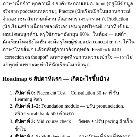
ภาษาเพื่อจำ" ทุกคาบมี 3 องค์ประกอบเสมอ: Input (ครูให้ข้อมูล
จริงจาก podcast/บทความ), Practice (นักเรียนฝึกในสถานการณ์
จำลอง เช่น สัมภาษณ์งาน สั่งอาหาร เจรจาราคา), Production
(นักเรียนสร้างเนื้อหาของตัวเอง เช่น พูดพรีเซนต์ 2 นาที เขียน
email ตอบลูกค้า). ครูใช้ภาษาอังกฤษ 90%+ ในห้อง — แต่ถ้า
นักเรียนใหม่ยังไม่ทัน จะมีครูไทยผู้ช่วยแปล concept ยาก ๆ ให้ใน
ภาษาไทยสั้น ๆ แล้วกลับสู่ภาษาอังกฤษต่อ. Feedback แบบ
"correction on the spot" เฉพาะจุดที่รบกวนความเข้าใจ — เราไม่
แก้ทุกคำเพราะจะทำให้นักเรียนไม่กล้าพูด
Roadmap 6 สัปดาห์แรก — เกิดอะไรขึ้นบ้าง
สัปดาห์ 0:
Placement Test + Consultation 30 นาที รับ
Learning Path
สัปดาห์ 1–2:
Foundation module — ปรับ pronunciation,
สร้าง vocab bank 500 คำแรก
สัปดาห์ 3:
Mid-course check — วัดผล + ปรับ pacing ถ้าเร็ว/
ช้าไป
สัปดาห์ 4–5:
Skill deep dive — เจาะทักษะที่อ่อนที่สุดจาก