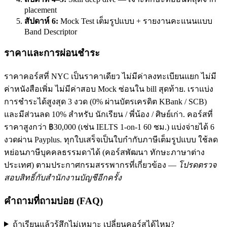
placement
สัปดาห์ 6:
Mock Test เต็มรูปแบบ + รายงานคะแนนแบบ
Band Descriptor
ราคาและการผ่อนชำระ
ราคาคอร์สที่ NYC เป็นราคาเดียว ไม่มีค่าลงทะเบียนแยก ไม่มี
ค่าหนังสือเพิ่ม ไม่มีค่าสอบ Mock ซ่อนใน bill สุดท้าย. เราแบ่ง
การชำระได้สูงสุด 3 งวด (0% ผ่านบัตรเครดิต KBank / SCB)
และมีส่วนลด 10% สำหรับ นักเรียน / พี่น้อง / ศิษย์เก่า. คอร์สที่
ราคาสูงกว่า ฿30,000 (เช่น IELTS 1-on-1 60 ชม.) แบ่งจ่ายได้ 6
งวดผ่าน Payplus. ทุกใบเสร็จเป็นใบกำกับภาษีเต็มรูปแบบ ใช้ลด
หย่อนภาษีบุคคลธรรมดาได้ (คอร์สพัฒนา ทักษะภาษาต่าง
ประเทศ) ตามประกาศกรมสรรพากรที่เกี่ยวข้อง —
โปรดตรวจ
สอบสิทธิ์กับสำนักงานบัญชีอีกครั้ง
คำถามที่ถามบ่อย (FAQ)
ถ้าเรียนแล้วรู้สึกไม่เหมาะ เปลี่ยนคอร์สได้ไหม?