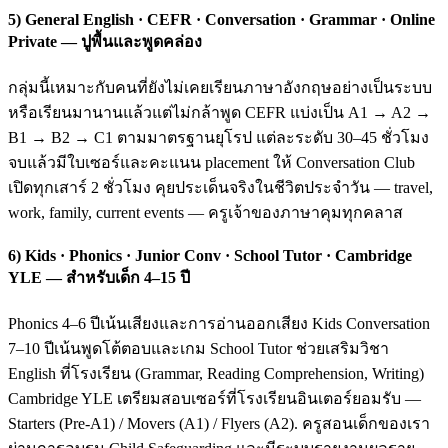
5) General English · CEFR · Conversation · Grammar · Online
Private — ปูพื้นและพูดคล่อง
กลุ่มนี้เหมาะกับคนที่ยังไม่เคยเรียนภาษาอังกฤษอย่างเป็นระบบ
หรือเรียนมานานแล้วแต่ไม่กล้าพูด CEFR แบ่งเป็น A1 → A2 →
B1 → B2 → C1 ตามมาตรฐานยุโรป แต่ละระดับ 30–45 ชั่วโมง
จบแล้วมีใบเซอร์และคะแนน placement ให้ Conversation Club
เปิดทุกเสาร์ 2 ชั่วโมง คุยประเด็นจริงในชีวิตประจำวัน — travel,
work, family, current events — ครูเจ้าของภาษาคุมทุกคลาส
6) Kids · Phonics · Junior Conv · School Tutor · Cambridge
YLE — สำหรับเด็ก 4–15 ปี
Phonics 4–6 ปีเน้นเสียงและการอ่านออกเสียง Kids Conversation
7–10 ปีเน้นพูดโต้ตอบและเกม School Tutor ช่วยเสริมวิชา
English ที่โรงเรียน (Grammar, Reading Comprehension, Writing)
Cambridge YLE เตรียมสอบเซอร์ที่โรงเรียนอินเตอร์ยอมรับ —
Starters (Pre-A1) / Movers (A1) / Flyers (A2). ครูสอนเด็กของเรา