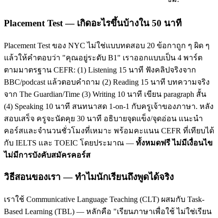
Placement Test — เกิดอะไรขึ้นบ้างใน 50 นาที
Placement Test ของ NYC ไม่ใช่แบบทดสอบ 20 ข้อกาถูก ๆ ผิด ๆ
แล้วให้คำตอบว่า "คุณอยู่ระดับ B1" เราออกแบบเป็น 4 พาร์ต
ตามมาตรฐาน CEFR: (1) Listening 15 นาที ฟังคลิปจริงจาก
BBC/podcast แล้วตอบคำถาม (2) Reading 15 นาที บทความจริง
จาก The Guardian/Time (3) Writing 10 นาที เขียน paragraph สั้น
(4) Speaking 10 นาที สนทนาสด 1-on-1 กับครูเจ้าของภาษา. หลัง
สอบเสร็จ ครูจะนัดคุย 30 นาที อธิบายจุดแข็ง/จุดอ่อน แนะนำ
คอร์สและจำนวนชั่วโมงที่เหมาะ พร้อมคะแนน CEFR ที่เทียบได้
กับ IELTS และ TOEIC โดยประมาณ —
ทั้งหมดฟรี ไม่มีเงื่อนไข
ไม่มีการบังคับสมัครคอร์ส
วิธีสอนของเรา — ทำไมนักเรียนถึงพูดได้จริง
เราใช้ Communicative Language Teaching (CLT) ผสมกับ Task-
Based Learning (TBL) — หลักคือ "เรียนภาษาเพื่อใช้ ไม่ใช่เรียน