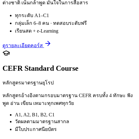
ต่างชาติ เน้นกล้าพูด มั่นใจในการสื่อสาร
ทุกระดับ A1–C1
กลุ่มเล็ก 6–8 คน · ทดสอบระดับฟรี
เรียนสด + e-Learning
ดูรายละเอียดคอร์ส
CEFR Standard Course
หลักสูตรมาตรฐานยุโรป
หลักสูตรอ้างอิงตามกรอบมาตรฐาน CEFR ครบทั้ง 4 ทักษะ ฟัง
พูด อ่าน เขียน เหมาะทุกเพศทุกวัย
A1, A2, B1, B2, C1
วัดผลตามมาตรฐานสากล
มีใบประกาศนียบัตร