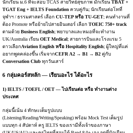
นักเรียน ม.6 ที่จะสอบ TCAS สายวิทย์สุขภาพ มักเรียน
TBAT +
TGAT Eng + IELTS Foundation
ควบคู่กัน; นักเรียนต่อโทที่
จุฬาฯ / ธรรมศาสตร์ เลือก
CU-TEP หรือ TU-GET
; คนทำงานที่
ต้อง Promote หรือย้ายไปสายอินเตอร์ เลือก
TOEIC 750+ track
ตามด้วย
Business English
; พยาบาลและหมอที่จะทำงาน
UK/Australia เรียน
OET Medical
; สายการบินและโรงแรม 5
ดาวเลือก
Aviation English หรือ Hospitality English
; ผู้ใหญ่ที่แค่
อยากพูดคล่องขึ้น เริ่มจาก
CEFR A2 → B1 → B2
คู่กับ
Conversation Club
ทุกวันเสาร์
6 กลุ่มคอร์สหลัก — เรียนอะไร ได้อะไร
1) IELTS / TOEFL / OET — ไปเรียนต่อ หรือ ทำงานต่าง
ประเทศ
กลุ่มนี้เน้น 4 ทักษะเต็มรูปแบบ
(Listening/Reading/Writing/Speaking) พร้อม Mock Test เต็มรูป
แบบทุก 4 สัปดาห์ ครู IELTS ของเรามีทั้งเจ้าของภาษา
(UK/US/AU) และครูไทยที่สอบได้ Band 8.0+ เอง จุดที่นักเรียน