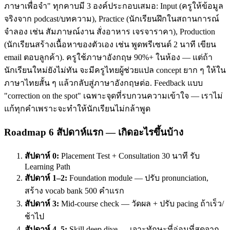
ภาษาเพื่อจำ" ทุกคาบมี 3 องค์ประกอบเสมอ: Input (ครูให้ข้อมูล
จริงจาก podcast/บทความ), Practice (นักเรียนฝึกในสถานการณ์
จำลอง เช่น สัมภาษณ์งาน สั่งอาหาร เจรจาราคา), Production
(นักเรียนสร้างเนื้อหาของตัวเอง เช่น พูดพรีเซนต์ 2 นาที เขียน
email ตอบลูกค้า). ครูใช้ภาษาอังกฤษ 90%+ ในห้อง — แต่ถ้า
นักเรียนใหม่ยังไม่ทัน จะมีครูไทยผู้ช่วยแปล concept ยาก ๆ ให้ใน
ภาษาไทยสั้น ๆ แล้วกลับสู่ภาษาอังกฤษต่อ. Feedback แบบ
"correction on the spot" เฉพาะจุดที่รบกวนความเข้าใจ — เราไม่
แก้ทุกคำเพราะจะทำให้นักเรียนไม่กล้าพูด
Roadmap 6 สัปดาห์แรก — เกิดอะไรขึ้นบ้าง
สัปดาห์ 0:
Placement Test + Consultation 30 นาที รับ
Learning Path
สัปดาห์ 1–2:
Foundation module — ปรับ pronunciation,
สร้าง vocab bank 500 คำแรก
สัปดาห์ 3:
Mid-course check — วัดผล + ปรับ pacing ถ้าเร็ว/
ช้าไป
สัปดาห์ 4–5:
Skill deep dive — เจาะทักษะที่อ่อนที่สุดจาก