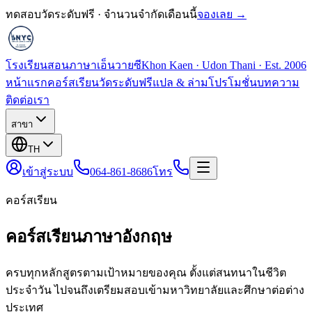
ทดสอบวัดระดับฟรี · จำนวนจำกัดเดือนนี้
จองเลย →
โรงเรียนสอนภาษาเอ็นวายซี
Khon Kaen · Udon Thani · Est. 2006
หน้าแรก
คอร์สเรียน
วัดระดับฟรี
แปล & ล่าม
โปรโมชั่น
บทความ
ติดต่อเรา
สาขา
TH
เข้าสู่ระบบ
064-861-8686
โทร
คอร์สเรียน
คอร์สเรียนภาษาอังกฤษ
ครบทุกหลักสูตรตามเป้าหมายของคุณ ตั้งแต่สนทนาในชีวิต
ประจำวัน ไปจนถึงเตรียมสอบเข้ามหาวิทยาลัยและศึกษาต่อต่าง
ประเทศ