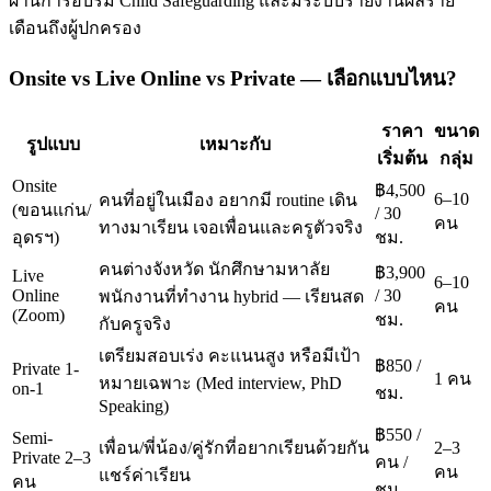
ผ่านการอบรม Child Safeguarding และมีระบบรายงานผลราย
เดือนถึงผู้ปกครอง
Onsite vs Live Online vs Private — เลือกแบบไหน?
ราคา
ขนาด
รูปแบบ
เหมาะกับ
เริ่มต้น
กลุ่ม
Onsite
฿4,500
6–10
คนที่อยู่ในเมือง อยากมี routine เดิน
(ขอนแก่น/
/ 30
คน
ทางมาเรียน เจอเพื่อนและครูตัวจริง
อุดรฯ)
ชม.
คนต่างจังหวัด นักศึกษามหาลัย
฿3,900
Live
6–10
Online
/ 30
พนักงานที่ทำงาน hybrid — เรียนสด
คน
(Zoom)
ชม.
กับครูจริง
เตรียมสอบเร่ง คะแนนสูง หรือมีเป้า
฿850 /
Private 1-
1 คน
หมายเฉพาะ (Med interview, PhD
on-1
ชม.
Speaking)
฿550 /
Semi-
เพื่อน/พี่น้อง/คู่รักที่อยากเรียนด้วยกัน
2–3
Private 2–3
คน /
คน
แชร์ค่าเรียน
คน
ชม.