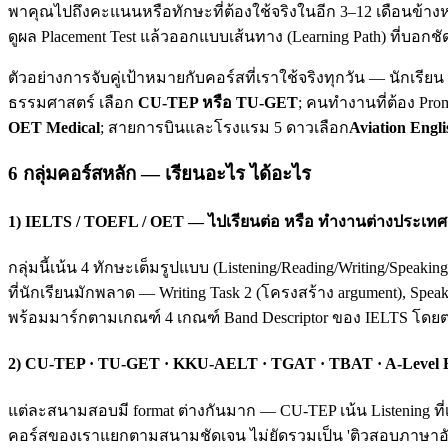
พาคุณไปถึงคะแนนหรือทักษะที่ต้องใช้จริงในอีก 3–12 เดือนข้างห
ดูผล Placement Test แล้วออกแบบเส้นทาง (Learning Path) ที่บอกชั
ตัวอย่างการจับคู่เป้าหมายกับคอร์สที่เราใช้จริงทุกวัน — นักเรี
ธรรมศาสตร์ เลือก
CU-TEP หรือ TU-GET
; คนทำงานที่ต้อง Pro
OET Medical
; สายการบินและโรงแรม 5 ดาวเลือก
Aviation Engli
6 กลุ่มคอร์สหลัก — เรียนอะไร ได้อะไร
1) IELTS / TOEFL / OET — ไปเรียนต่อ หรือ ทำงานต่างประเทศ
กลุ่มนี้เน้น 4 ทักษะเต็มรูปแบบ (Listening/Reading/Writing/Spea
ที่นักเรียนมักพลาด — Writing Task 2 (โครงสร้าง argument), Spea
พร้อมมาร์กตามเกณฑ์ 4 เกณฑ์ Band Descriptor ของ IELTS โดย
2) CU-TEP · TU-GET · KKU-AELT · TGAT · TBAT · A-Level
แต่ละสนามสอบมี format ต่างกันมาก — CU-TEP เน้น Listening ที่
คอร์สของเราแยกตามสนามชัดเจน ไม่ยัดรวมเป็น 'ติวสอบภาษาอังก