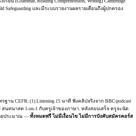
รงเรียน (Grammar, Reading Comprehension, Writing) Cambridge
Child Safeguarding และมีระบบรายงานผลรายเดือนถึงผู้ปกครอง
รฐาน CEFR: (1) Listening 15 นาที ฟังคลิปจริงจาก BBC/podcast
าที สนทนาสด 1-on-1 กับครูเจ้าของภาษา. หลังสอบเสร็จ ครูจะนัด
C โดยประมาณ —
ทั้งหมดฟรี ไม่มีเงื่อนไข ไม่มีการบังคับสมัครคอร์ส