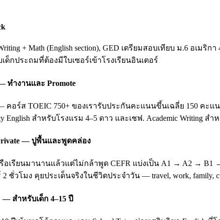
ck
ting + Math (English section), GED เตรียมสอบเทียบ ม.6 อเมริกา 
ับเด็กประถมที่ต้องมีใบเซอร์เข้าโรงเรียนอินเตอร์
ing — ทำงานและ Promote
อร์ส TOEIC 750+ ของเรารับประกันคะแนนขึ้นเฉลี่ย 150 คะแนนหลัง 3
ity English สำหรับโรงแรม 4–5 ดาว และเชฟ. Academic Writing สำหรั
rivate — ปูพื้นและพูดคล่อง
บ หรือเรียนมานานแล้วแต่ไม่กล้าพูด CEFR แบ่งเป็น A1 → A2 → B1
 2 ชั่วโมง คุยประเด็นจริงในชีวิตประจำวัน — travel, work, family
 — สำหรับเด็ก 4–15 ปี