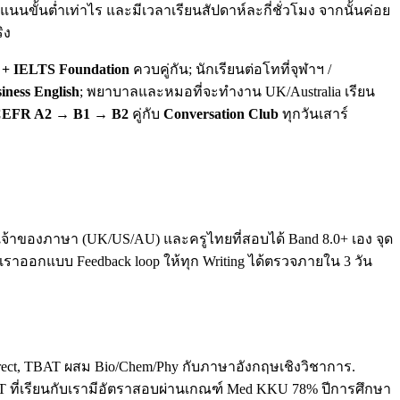
นขั้นต่ำเท่าไร และมีเวลาเรียนสัปดาห์ละกี่ชั่วโมง จากนั้นค่อย
ิง
+ IELTS Foundation
ควบคู่กัน; นักเรียนต่อโทที่จุฬาฯ /
iness English
; พยาบาลและหมอที่จะทำงาน UK/Australia เรียน
EFR A2 → B1 → B2
คู่กับ
Conversation Club
ทุกวันเสาร์
ทั้งเจ้าของภาษา (UK/US/AU) และครูไทยที่สอบได้ Band 8.0+ เอง จุด
. เราออกแบบ Feedback loop ให้ทุก Writing ได้ตรวจภายใน 3 วัน
direct, TBAT ผสม Bio/Chem/Phy กับภาษาอังกฤษเชิงวิชาการ.
T ที่เรียนกับเรามีอัตราสอบผ่านเกณฑ์ Med KKU 78% ปีการศึกษา