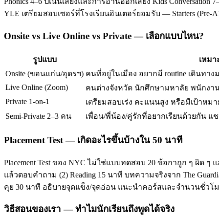
Phonics 4–6 ปีเน้นเสียงและการอ่านออกเสียง Kids Conversation 7–
YLE เตรียมสอบเซอร์ที่โรงเรียนอินเตอร์ยอมรับ — Starters (Pre-
Onsite vs Live Online vs Private — เลือกแบบไหน?
รูปแบบ
เหมาะ
Onsite (ขอนแก่น/อุดรฯ)
คนที่อยู่ในเมือง อยากมี routine เดินทาง
Live Online (Zoom)
คนต่างจังหวัด นักศึกษามหาลัย พนักงานท
Private 1-on-1
เตรียมสอบเร่ง คะแนนสูง หรือมีเป้าหมาย
Semi-Private 2–3 คน
เพื่อน/พี่น้อง/คู่รักที่อยากเรียนด้วยกัน แช
Placement Test — เกิดอะไรขึ้นบ้างใน 50 นาที
Placement Test ของ NYC ไม่ใช่แบบทดสอบ 20 ข้อกาถูก ๆ ผิด ๆ แ
แล้วตอบคำถาม (2) Reading 15 นาที บทความจริงจาก The Guardian/T
คุย 30 นาที อธิบายจุดแข็ง/จุดอ่อน แนะนำคอร์สและจำนวนชั่ว
วิธีสอนของเรา — ทำไมนักเรียนถึงพูดได้จริง