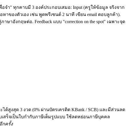
ื่อจำ" ทุกคาบมี 3 องค์ประกอบเสมอ: Input (ครูให้ข้อมูล จริงจาก
หาของตัวเอง เช่น พูดพรีเซนต์ 2 นาที เขียน email ตอบลูกค้า).
่ภาษาอังกฤษต่อ. Feedback แบบ "correction on the spot" เฉพาะจุด
ระได้สูงสุด 3 งวด (0% ผ่านบัตรเครดิต KBank / SCB) และมีส่วนลด
 ทุกใบเสร็จเป็นใบกำกับภาษีเต็มรูปแบบ ใช้ลดหย่อนภาษีบุคคล
ีกครั้ง