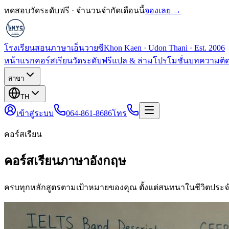
ทดสอบวัดระดับฟรี · จำนวนจำกัดเดือนนี้
จองเลย →
โรงเรียนสอนภาษาเอ็นวายซี
Khon Kaen · Udon Thani · Est. 2006
หน้าแรก
คอร์สเรียน
วัดระดับฟรี
แปล & ล่าม
โปรโมชั่น
บทความ
ติ
สาขา
TH
เข้าสู่ระบบ
064-861-8686
โทร
คอร์สเรียน
คอร์สเรียนภาษาอังกฤษ
ครบทุกหลักสูตรตามเป้าหมายของคุณ ตั้งแต่สนทนาในชีวิตประจ