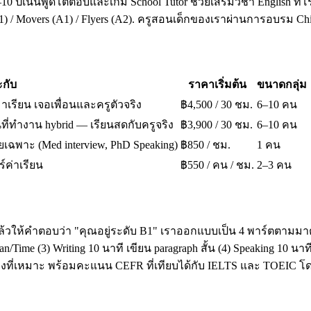
10 ปีเน้นพูดโต้ตอบและเกม School Tutor ช่วยเสริมวิชา English ที่โ
A1) / Movers (A1) / Flyers (A2). ครูสอนเด็กของเราผ่านการอบรม 
กับ
ราคาเริ่มต้น
ขนาดกลุ่ม
มาเรียน เจอเพื่อนและครูตัวจริง
฿4,500 / 30 ชม.
6–10 คน
ี่ทำงาน hybrid — เรียนสดกับครูจริง
฿3,900 / 30 ชม.
6–10 คน
เฉพาะ (Med interview, PhD Speaking)
฿850 / ชม.
1 คน
ร์ค่าเรียน
฿550 / คน / ชม.
2–3 คน
ล้วให้คำตอบว่า "คุณอยู่ระดับ B1" เราออกแบบเป็น 4 พาร์ตตามมาต
ime (3) Writing 10 นาที เขียน paragraph สั้น (4) Speaking 10 น
โมงที่เหมาะ พร้อมคะแนน CEFR ที่เทียบได้กับ IELTS และ TOEI