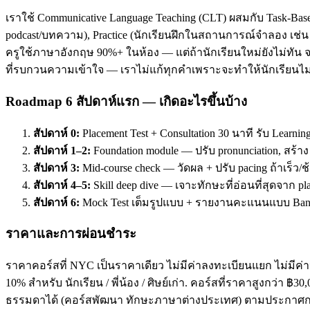
เราใช้ Communicative Language Teaching (CLT) ผสมกับ Task-Base
podcast/บทความ), Practice (นักเรียนฝึกในสถานการณ์จำลอง เช่น ส
ครูใช้ภาษาอังกฤษ 90%+ ในห้อง — แต่ถ้านักเรียนใหม่ยังไม่ทัน จะ
ที่รบกวนความเข้าใจ — เราไม่แก้ทุกคำเพราะจะทำให้นักเรียนไม่
Roadmap 6 สัปดาห์แรก — เกิดอะไรขึ้นบ้าง
สัปดาห์ 0:
Placement Test + Consultation 30 นาที รับ Learnin
สัปดาห์ 1–2:
Foundation module — ปรับ pronunciation, สร้า
สัปดาห์ 3:
Mid-course check — วัดผล + ปรับ pacing ถ้าเร็ว/ช
สัปดาห์ 4–5:
Skill deep dive — เจาะทักษะที่อ่อนที่สุดจาก pl
สัปดาห์ 6:
Mock Test เต็มรูปแบบ + รายงานคะแนนแบบ Band
ราคาและการผ่อนชำระ
ราคาคอร์สที่ NYC เป็นราคาเดียว ไม่มีค่าลงทะเบียนแยก ไม่มีค่าห
10% สำหรับ นักเรียน / พี่น้อง / ศิษย์เก่า. คอร์สที่ราคาสูงกว่า 
ธรรมดาได้ (คอร์สพัฒนา ทักษะภาษาต่างประเทศ) ตามประกาศกร