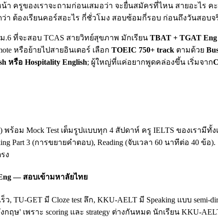
น้า ครูของเราจะถามก่อนเสมอว่า จะยื่นสมัครที่ไหน สายอะไร คะแน
ดว่า ต้องเรียนคอร์สอะไร กี่ชั่วโมง สอบซ้อมกี่รอบ ก่อนถึงวันสอบจร
ยน ม.6 ที่จะสอบ TCAS สายวิทย์สุขภาพ มักเรียน
TBAT + TGAT Eng 
mote หรือย้ายไปสายอินเตอร์ เลือก
TOEIC 750+ track
ตามด้วย
Bus
sh หรือ Hospitality English
; ผู้ใหญ่ที่แค่อยากพูดคล่องขึ้น เริ่มจาก
C
king) พร้อม Mock Test เต็มรูปแบบทุก 4 สัปดาห์ ครู IELTS ของเรามี
king Part 3 (การขยายคำตอบ), Reading (จับเวลา 60 นาทีต่อ 40 ข้อ)
ตรง
 Eng — สอบเข้ามหาลัยไทย
เร็ว, TU-GET มี Cloze test ลึก, KKU-AELT มี Speaking แบบ semi-
ฤษ' เพราะ scoring และ strategy ต่างกันหมด นักเรียน KKU-AEL