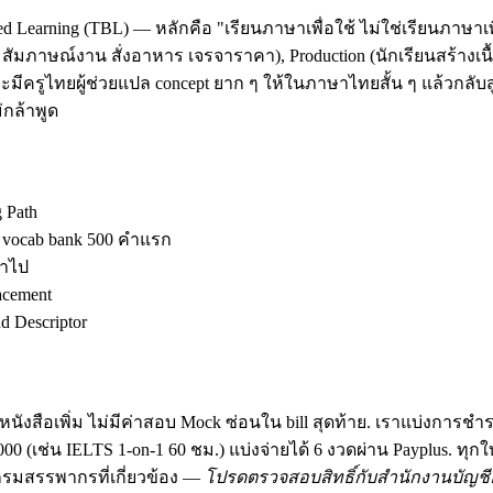
d Learning (TBL) — หลักคือ "เรียนภาษาเพื่อใช้ ไม่ใช่เรียนภาษาเพ
ัมภาษณ์งาน สั่งอาหาร เจรจาราคา), Production (นักเรียนสร้างเนื้อ
มีครูไทยผู้ช่วยแปล concept ยาก ๆ ให้ในภาษาไทยสั้น ๆ แล้วกลับสู
กล้าพูด
g Path
ง vocab bank 500 คำแรก
้าไป
acement
 Descriptor
นังสือเพิ่ม ไม่มีค่าสอบ Mock ซ่อนใน bill สุดท้าย. เราแบ่งการชำ
฿30,000 (เช่น IELTS 1-on-1 60 ชม.) แบ่งจ่ายได้ 6 งวดผ่าน Payplus.
มสรรพากรที่เกี่ยวข้อง —
โปรดตรวจสอบสิทธิ์กับสำนักงานบัญชีอ