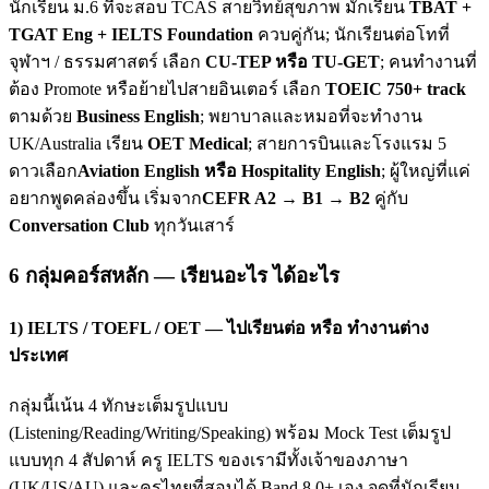
นักเรียน ม.6 ที่จะสอบ TCAS สายวิทย์สุขภาพ มักเรียน
TBAT +
TGAT Eng + IELTS Foundation
ควบคู่กัน; นักเรียนต่อโทที่
จุฬาฯ / ธรรมศาสตร์ เลือก
CU-TEP หรือ TU-GET
; คนทำงานที่
ต้อง Promote หรือย้ายไปสายอินเตอร์ เลือก
TOEIC 750+ track
ตามด้วย
Business English
; พยาบาลและหมอที่จะทำงาน
UK/Australia เรียน
OET Medical
; สายการบินและโรงแรม 5
ดาวเลือก
Aviation English หรือ Hospitality English
; ผู้ใหญ่ที่แค่
อยากพูดคล่องขึ้น เริ่มจาก
CEFR A2 → B1 → B2
คู่กับ
Conversation Club
ทุกวันเสาร์
6 กลุ่มคอร์สหลัก — เรียนอะไร ได้อะไร
1) IELTS / TOEFL / OET — ไปเรียนต่อ หรือ ทำงานต่าง
ประเทศ
กลุ่มนี้เน้น 4 ทักษะเต็มรูปแบบ
(Listening/Reading/Writing/Speaking) พร้อม Mock Test เต็มรูป
แบบทุก 4 สัปดาห์ ครู IELTS ของเรามีทั้งเจ้าของภาษา
(UK/US/AU) และครูไทยที่สอบได้ Band 8.0+ เอง จุดที่นักเรียน