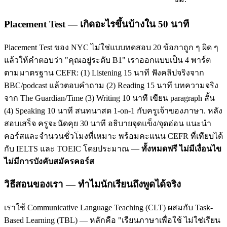
Placement Test — เกิดอะไรขึ้นบ้างใน 50 นาที
Placement Test ของ NYC ไม่ใช่แบบทดสอบ 20 ข้อกาถูก ๆ ผิด ๆ
แล้วให้คำตอบว่า "คุณอยู่ระดับ B1" เราออกแบบเป็น 4 พาร์ต
ตามมาตรฐาน CEFR: (1) Listening 15 นาที ฟังคลิปจริงจาก
BBC/podcast แล้วตอบคำถาม (2) Reading 15 นาที บทความจริง
จาก The Guardian/Time (3) Writing 10 นาที เขียน paragraph สั้น
(4) Speaking 10 นาที สนทนาสด 1-on-1 กับครูเจ้าของภาษา. หลัง
สอบเสร็จ ครูจะนัดคุย 30 นาที อธิบายจุดแข็ง/จุดอ่อน แนะนำ
คอร์สและจำนวนชั่วโมงที่เหมาะ พร้อมคะแนน CEFR ที่เทียบได้
กับ IELTS และ TOEIC โดยประมาณ —
ทั้งหมดฟรี ไม่มีเงื่อนไข
ไม่มีการบังคับสมัครคอร์ส
วิธีสอนของเรา — ทำไมนักเรียนถึงพูดได้จริง
เราใช้ Communicative Language Teaching (CLT) ผสมกับ Task-
Based Learning (TBL) — หลักคือ "เรียนภาษาเพื่อใช้ ไม่ใช่เรียน