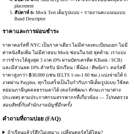
placement
สัปดาห์ 6:
Mock Test เต็มรูปแบบ + รายงานคะแนนแบบ
Band Descriptor
ราคาและการผ่อนชำระ
ราคาคอร์สที่ NYC เป็นราคาเดียว ไม่มีค่าลงทะเบียนแยก ไม่มี
ค่าหนังสือเพิ่ม ไม่มีค่าสอบ Mock ซ่อนใน bill สุดท้าย. เราแบ่ง
การชำระได้สูงสุด 3 งวด (0% ผ่านบัตรเครดิต KBank / SCB)
และมีส่วนลด 10% สำหรับ นักเรียน / พี่น้อง / ศิษย์เก่า. คอร์สที่
ราคาสูงกว่า ฿30,000 (เช่น IELTS 1-on-1 60 ชม.) แบ่งจ่ายได้ 6
งวดผ่าน Payplus. ทุกใบเสร็จเป็นใบกำกับภาษีเต็มรูปแบบ ใช้ลด
หย่อนภาษีบุคคลธรรมดาได้ (คอร์สพัฒนา ทักษะภาษาต่าง
ประเทศ) ตามประกาศกรมสรรพากรที่เกี่ยวข้อง —
โปรดตรวจ
สอบสิทธิ์กับสำนักงานบัญชีอีกครั้ง
คำถามที่ถามบ่อย (FAQ)
ถ้าเรียนแล้วรู้สึกไม่เหมาะ เปลี่ยนคอร์สได้ไหม?