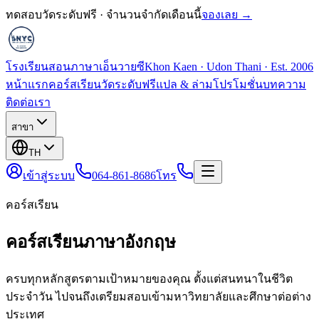
ทดสอบวัดระดับฟรี · จำนวนจำกัดเดือนนี้
จองเลย →
โรงเรียนสอนภาษาเอ็นวายซี
Khon Kaen · Udon Thani · Est. 2006
หน้าแรก
คอร์สเรียน
วัดระดับฟรี
แปล & ล่าม
โปรโมชั่น
บทความ
ติดต่อเรา
สาขา
TH
เข้าสู่ระบบ
064-861-8686
โทร
คอร์สเรียน
คอร์สเรียนภาษาอังกฤษ
ครบทุกหลักสูตรตามเป้าหมายของคุณ ตั้งแต่สนทนาในชีวิต
ประจำวัน ไปจนถึงเตรียมสอบเข้ามหาวิทยาลัยและศึกษาต่อต่าง
ประเทศ