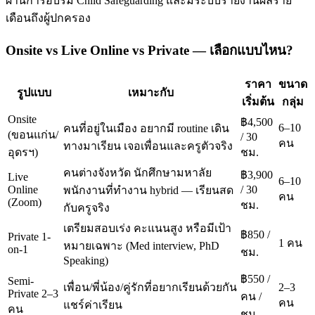
ผ่านการอบรม Child Safeguarding และมีระบบรายงานผลราย
เดือนถึงผู้ปกครอง
Onsite vs Live Online vs Private — เลือกแบบไหน?
ราคา
ขนาด
รูปแบบ
เหมาะกับ
เริ่มต้น
กลุ่ม
Onsite
฿4,500
6–10
คนที่อยู่ในเมือง อยากมี routine เดิน
(ขอนแก่น/
/ 30
คน
ทางมาเรียน เจอเพื่อนและครูตัวจริง
อุดรฯ)
ชม.
คนต่างจังหวัด นักศึกษามหาลัย
฿3,900
Live
6–10
Online
/ 30
พนักงานที่ทำงาน hybrid — เรียนสด
คน
(Zoom)
ชม.
กับครูจริง
เตรียมสอบเร่ง คะแนนสูง หรือมีเป้า
฿850 /
Private 1-
1 คน
หมายเฉพาะ (Med interview, PhD
on-1
ชม.
Speaking)
฿550 /
Semi-
เพื่อน/พี่น้อง/คู่รักที่อยากเรียนด้วยกัน
2–3
Private 2–3
คน /
คน
แชร์ค่าเรียน
คน
ชม.