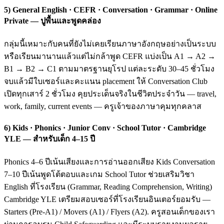
5) General English · CEFR · Conversation · Grammar · Online
Private — ปูพื้นและพูดคล่อง
กลุ่มนี้เหมาะกับคนที่ยังไม่เคยเรียนภาษาอังกฤษอย่างเป็นระบบ
หรือเรียนมานานแล้วแต่ไม่กล้าพูด CEFR แบ่งเป็น A1 → A2 →
B1 → B2 → C1 ตามมาตรฐานยุโรป แต่ละระดับ 30–45 ชั่วโมง
จบแล้วมีใบเซอร์และคะแนน placement ให้ Conversation Club
เปิดทุกเสาร์ 2 ชั่วโมง คุยประเด็นจริงในชีวิตประจำวัน — travel,
work, family, current events — ครูเจ้าของภาษาคุมทุกคลาส
6) Kids · Phonics · Junior Conv · School Tutor · Cambridge
YLE — สำหรับเด็ก 4–15 ปี
Phonics 4–6 ปีเน้นเสียงและการอ่านออกเสียง Kids Conversation
7–10 ปีเน้นพูดโต้ตอบและเกม School Tutor ช่วยเสริมวิชา
English ที่โรงเรียน (Grammar, Reading Comprehension, Writing)
Cambridge YLE เตรียมสอบเซอร์ที่โรงเรียนอินเตอร์ยอมรับ —
Starters (Pre-A1) / Movers (A1) / Flyers (A2). ครูสอนเด็กของเรา