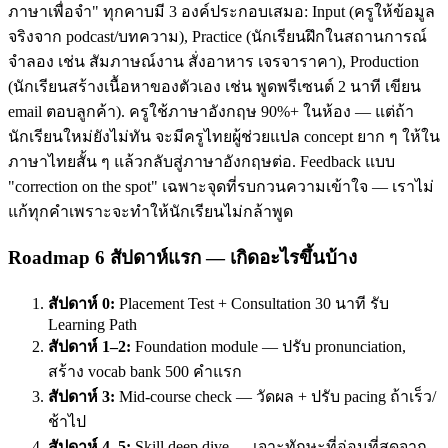
ภาษาเพื่อจำ" ทุกคาบมี 3 องค์ประกอบเสมอ: Input (ครูให้ข้อมูล
จริงจาก podcast/บทความ), Practice (นักเรียนฝึกในสถานการณ์
จำลอง เช่น สัมภาษณ์งาน สั่งอาหาร เจรจาราคา), Production
(นักเรียนสร้างเนื้อหาของตัวเอง เช่น พูดพรีเซนต์ 2 นาที เขียน
email ตอบลูกค้า). ครูใช้ภาษาอังกฤษ 90%+ ในห้อง — แต่ถ้า
นักเรียนใหม่ยังไม่ทัน จะมีครูไทยผู้ช่วยแปล concept ยาก ๆ ให้ใน
ภาษาไทยสั้น ๆ แล้วกลับสู่ภาษาอังกฤษต่อ. Feedback แบบ
"correction on the spot" เฉพาะจุดที่รบกวนความเข้าใจ — เราไม่
แก้ทุกคำเพราะจะทำให้นักเรียนไม่กล้าพูด
Roadmap 6 สัปดาห์แรก — เกิดอะไรขึ้นบ้าง
สัปดาห์ 0:
Placement Test + Consultation 30 นาที รับ
Learning Path
สัปดาห์ 1–2:
Foundation module — ปรับ pronunciation,
สร้าง vocab bank 500 คำแรก
สัปดาห์ 3:
Mid-course check — วัดผล + ปรับ pacing ถ้าเร็ว/
ช้าไป
สัปดาห์ 4–5:
Skill deep dive — เจาะทักษะที่อ่อนที่สุดจาก