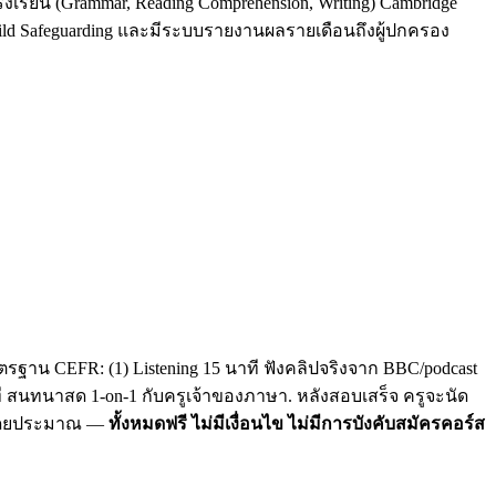
รงเรียน (Grammar, Reading Comprehension, Writing) Cambridge
Child Safeguarding และมีระบบรายงานผลรายเดือนถึงผู้ปกครอง
รฐาน CEFR: (1) Listening 15 นาที ฟังคลิปจริงจาก BBC/podcast
าที สนทนาสด 1-on-1 กับครูเจ้าของภาษา. หลังสอบเสร็จ ครูจะนัด
C โดยประมาณ —
ทั้งหมดฟรี ไม่มีเงื่อนไข ไม่มีการบังคับสมัครคอร์ส