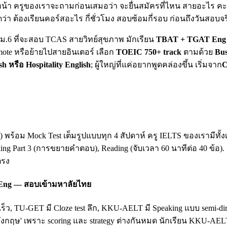
น้า ครูของเราจะถามก่อนเสมอว่า จะยื่นสมัครที่ไหน สายอะไร คะแน
ดว่า ต้องเรียนคอร์สอะไร กี่ชั่วโมง สอบซ้อมกี่รอบ ก่อนถึงวันสอบจร
ยน ม.6 ที่จะสอบ TCAS สายวิทย์สุขภาพ มักเรียน
TBAT + TGAT Eng 
mote หรือย้ายไปสายอินเตอร์ เลือก
TOEIC 750+ track
ตามด้วย
Bus
sh หรือ Hospitality English
; ผู้ใหญ่ที่แค่อยากพูดคล่องขึ้น เริ่มจาก
C
king) พร้อม Mock Test เต็มรูปแบบทุก 4 สัปดาห์ ครู IELTS ของเรามี
king Part 3 (การขยายคำตอบ), Reading (จับเวลา 60 นาทีต่อ 40 ข้อ)
ตรง
 Eng — สอบเข้ามหาลัยไทย
เร็ว, TU-GET มี Cloze test ลึก, KKU-AELT มี Speaking แบบ semi-
ฤษ' เพราะ scoring และ strategy ต่างกันหมด นักเรียน KKU-AEL