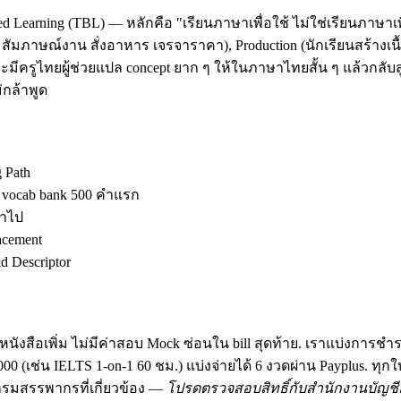
d Learning (TBL) — หลักคือ "เรียนภาษาเพื่อใช้ ไม่ใช่เรียนภาษาเพ
ัมภาษณ์งาน สั่งอาหาร เจรจาราคา), Production (นักเรียนสร้างเนื้อ
มีครูไทยผู้ช่วยแปล concept ยาก ๆ ให้ในภาษาไทยสั้น ๆ แล้วกลับสู
กล้าพูด
g Path
ง vocab bank 500 คำแรก
้าไป
acement
 Descriptor
นังสือเพิ่ม ไม่มีค่าสอบ Mock ซ่อนใน bill สุดท้าย. เราแบ่งการชำ
฿30,000 (เช่น IELTS 1-on-1 60 ชม.) แบ่งจ่ายได้ 6 งวดผ่าน Payplus.
มสรรพากรที่เกี่ยวข้อง —
โปรดตรวจสอบสิทธิ์กับสำนักงานบัญชีอ