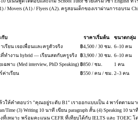
10 ปีเน้นพูดโต้ตอบและเกม School Tutor ช่วยเสริมวิชา English ที่โ
A1) / Movers (A1) / Flyers (A2). ครูสอนเด็กของเราผ่านการอบรม 
กับ
ราคาเริ่มต้น
ขนาดกลุ่ม
มาเรียน เจอเพื่อนและครูตัวจริง
฿4,500 / 30 ชม.
6–10 คน
ี่ทำงาน hybrid — เรียนสดกับครูจริง
฿3,900 / 30 ชม.
6–10 คน
เฉพาะ (Med interview, PhD Speaking)
฿850 / ชม.
1 คน
ร์ค่าเรียน
฿550 / คน / ชม.
2–3 คน
ล้วให้คำตอบว่า "คุณอยู่ระดับ B1" เราออกแบบเป็น 4 พาร์ตตามมาต
ime (3) Writing 10 นาที เขียน paragraph สั้น (4) Speaking 10 น
โมงที่เหมาะ พร้อมคะแนน CEFR ที่เทียบได้กับ IELTS และ TOEI