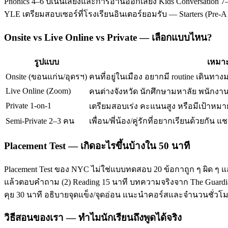
Phonics 4–6 ปีเน้นเสียงและการอ่านออกเสียง Kids Conversation 7–
YLE เตรียมสอบเซอร์ที่โรงเรียนอินเตอร์ยอมรับ — Starters (Pre-
Onsite vs Live Online vs Private — เลือกแบบไหน?
รูปแบบ
เหมาะ
Onsite (ขอนแก่น/อุดรฯ)
คนที่อยู่ในเมือง อยากมี routine เดินทาง
Live Online (Zoom)
คนต่างจังหวัด นักศึกษามหาลัย พนักงานท
Private 1-on-1
เตรียมสอบเร่ง คะแนนสูง หรือมีเป้าหมาย
Semi-Private 2–3 คน
เพื่อน/พี่น้อง/คู่รักที่อยากเรียนด้วยกัน แช
Placement Test — เกิดอะไรขึ้นบ้างใน 50 นาที
Placement Test ของ NYC ไม่ใช่แบบทดสอบ 20 ข้อกาถูก ๆ ผิด ๆ แ
แล้วตอบคำถาม (2) Reading 15 นาที บทความจริงจาก The Guardian/T
คุย 30 นาที อธิบายจุดแข็ง/จุดอ่อน แนะนำคอร์สและจำนวนชั่ว
วิธีสอนของเรา — ทำไมนักเรียนถึงพูดได้จริง