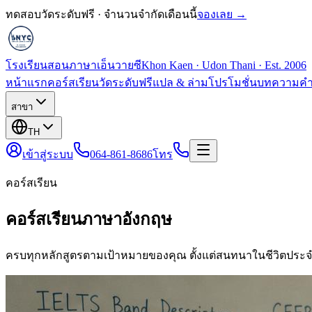
ทดสอบวัดระดับฟรี · จำนวนจำกัดเดือนนี้
จองเลย →
โรงเรียนสอนภาษาเอ็นวายซี
Khon Kaen · Udon Thani · Est. 2006
หน้าแรก
คอร์สเรียน
วัดระดับฟรี
แปล & ล่าม
โปรโมชั่น
บทความ
คำ
สาขา
TH
เข้าสู่ระบบ
064-861-8686
โทร
คอร์สเรียน
คอร์สเรียนภาษาอังกฤษ
ครบทุกหลักสูตรตามเป้าหมายของคุณ ตั้งแต่สนทนาในชีวิตประจ