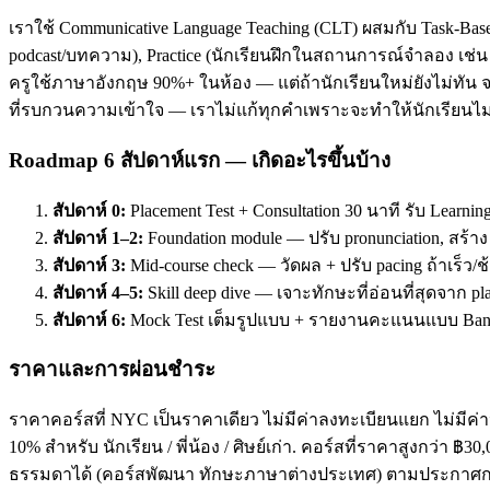
เราใช้ Communicative Language Teaching (CLT) ผสมกับ Task-Base
podcast/บทความ), Practice (นักเรียนฝึกในสถานการณ์จำลอง เช่น ส
ครูใช้ภาษาอังกฤษ 90%+ ในห้อง — แต่ถ้านักเรียนใหม่ยังไม่ทัน จะ
ที่รบกวนความเข้าใจ — เราไม่แก้ทุกคำเพราะจะทำให้นักเรียนไม่
Roadmap 6 สัปดาห์แรก — เกิดอะไรขึ้นบ้าง
สัปดาห์ 0:
Placement Test + Consultation 30 นาที รับ Learnin
สัปดาห์ 1–2:
Foundation module — ปรับ pronunciation, สร้า
สัปดาห์ 3:
Mid-course check — วัดผล + ปรับ pacing ถ้าเร็ว/ช
สัปดาห์ 4–5:
Skill deep dive — เจาะทักษะที่อ่อนที่สุดจาก pl
สัปดาห์ 6:
Mock Test เต็มรูปแบบ + รายงานคะแนนแบบ Band
ราคาและการผ่อนชำระ
ราคาคอร์สที่ NYC เป็นราคาเดียว ไม่มีค่าลงทะเบียนแยก ไม่มีค่าห
10% สำหรับ นักเรียน / พี่น้อง / ศิษย์เก่า. คอร์สที่ราคาสูงกว่า 
ธรรมดาได้ (คอร์สพัฒนา ทักษะภาษาต่างประเทศ) ตามประกาศกร