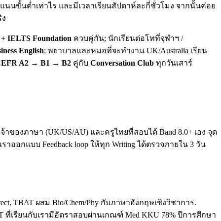
นขั้นต่ำเท่าไร และมีเวลาเรียนสัปดาห์ละกี่ชั่วโมง จากนั้นค่อย
ิง
+ IELTS Foundation
ควบคู่กัน; นักเรียนต่อโทที่จุฬาฯ /
iness English
; พยาบาลและหมอที่จะทำงาน UK/Australia เรียน
EFR A2 → B1 → B2
คู่กับ
Conversation Club
ทุกวันเสาร์
ทั้งเจ้าของภาษา (UK/US/AU) และครูไทยที่สอบได้ Band 8.0+ เอง จุด
. เราออกแบบ Feedback loop ให้ทุก Writing ได้ตรวจภายใน 3 วัน
direct, TBAT ผสม Bio/Chem/Phy กับภาษาอังกฤษเชิงวิชาการ.
T ที่เรียนกับเรามีอัตราสอบผ่านเกณฑ์ Med KKU 78% ปีการศึกษา