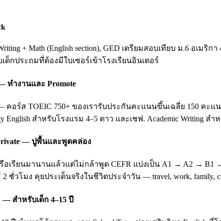
ck
ting + Math (English section), GED เตรียมสอบเทียบ ม.6 อเมริกา 
ับเด็กประถมที่ต้องมีใบเซอร์เข้าโรงเรียนอินเตอร์
ing — ทำงานและ Promote
อร์ส TOEIC 750+ ของเรารับประกันคะแนนขึ้นเฉลี่ย 150 คะแนนหลัง 3
ity English สำหรับโรงแรม 4–5 ดาว และเชฟ. Academic Writing สำหรั
rivate — ปูพื้นและพูดคล่อง
บ หรือเรียนมานานแล้วแต่ไม่กล้าพูด CEFR แบ่งเป็น A1 → A2 → B1
 2 ชั่วโมง คุยประเด็นจริงในชีวิตประจำวัน — travel, work, family
 — สำหรับเด็ก 4–15 ปี