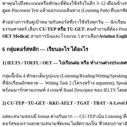
พาคุณไปถึงคะแนนหรือทักษะที่ต้องใช้จริงในอีก 3–12 เดือนข้างห
ดูผล Placement Test แล้วออกแบบเส้นทาง (Learning Path) ที่บอกชั
ตัวอย่างการจับคู่เป้าหมายกับคอร์สที่เราใช้จริงทุกวัน — นักเรี
ธรรมศาสตร์ เลือก
CU-TEP หรือ TU-GET
; คนทำงานที่ต้อง Pro
OET Medical
; สายการบินและโรงแรม 5 ดาวเลือก
Aviation Engli
6 กลุ่มคอร์สหลัก — เรียนอะไร ได้อะไร
1) IELTS / TOEFL / OET — ไปเรียนต่อ หรือ ทำงานต่างประเทศ
กลุ่มนี้เน้น 4 ทักษะเต็มรูปแบบ (Listening/Reading/Writing/Spea
ที่นักเรียนมักพลาด — Writing Task 2 (โครงสร้าง argument), Spea
พร้อมมาร์กตามเกณฑ์ 4 เกณฑ์ Band Descriptor ของ IELTS โดย
2) CU-TEP · TU-GET · KKU-AELT · TGAT · TBAT · A-Level
แต่ละสนามสอบมี format ต่างกันมาก — CU-TEP เน้น Listening ที่
คอร์สของเราแยกตามสนามชัดเจน ไม่ยัดรวมเป็น 'ติวสอบภาษาอังก