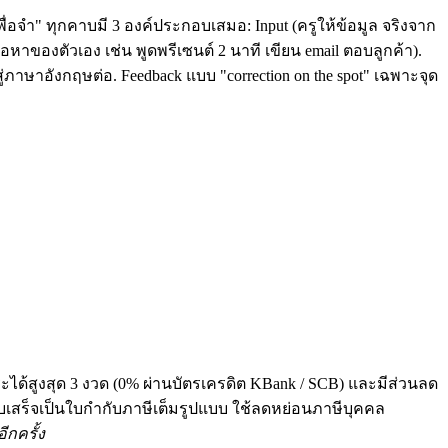
ื่อจำ" ทุกคาบมี 3 องค์ประกอบเสมอ: Input (ครูให้ข้อมูล จริงจาก
หาของตัวเอง เช่น พูดพรีเซนต์ 2 นาที เขียน email ตอบลูกค้า).
่ภาษาอังกฤษต่อ. Feedback แบบ "correction on the spot" เฉพาะจุด
ระได้สูงสุด 3 งวด (0% ผ่านบัตรเครดิต KBank / SCB) และมีส่วนลด
 ทุกใบเสร็จเป็นใบกำกับภาษีเต็มรูปแบบ ใช้ลดหย่อนภาษีบุคคล
ีกครั้ง