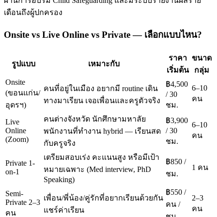
ผ่านการอบรม Child Safeguarding และมีระบบรายงานผลราย
เดือนถึงผู้ปกครอง
Onsite vs Live Online vs Private — เลือกแบบไหน?
ราคา
ขนาด
รูปแบบ
เหมาะกับ
เริ่มต้น
กลุ่ม
Onsite
฿4,500
6–10
คนที่อยู่ในเมือง อยากมี routine เดิน
(ขอนแก่น/
/ 30
คน
ทางมาเรียน เจอเพื่อนและครูตัวจริง
อุดรฯ)
ชม.
คนต่างจังหวัด นักศึกษามหาลัย
฿3,900
Live
6–10
Online
/ 30
พนักงานที่ทำงาน hybrid — เรียนสด
คน
(Zoom)
ชม.
กับครูจริง
เตรียมสอบเร่ง คะแนนสูง หรือมีเป้า
฿850 /
Private 1-
1 คน
หมายเฉพาะ (Med interview, PhD
on-1
ชม.
Speaking)
฿550 /
Semi-
เพื่อน/พี่น้อง/คู่รักที่อยากเรียนด้วยกัน
2–3
Private 2–3
คน /
คน
แชร์ค่าเรียน
คน
ชม.