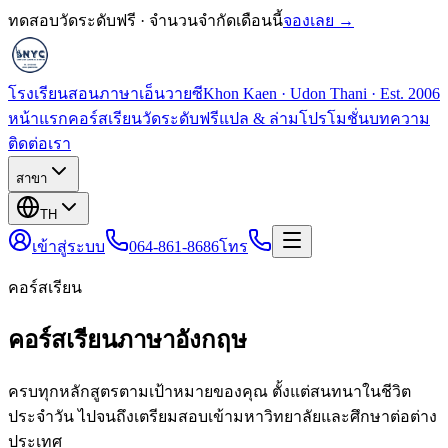
ทดสอบวัดระดับฟรี · จำนวนจำกัดเดือนนี้
จองเลย →
โรงเรียนสอนภาษาเอ็นวายซี
Khon Kaen · Udon Thani · Est. 2006
หน้าแรก
คอร์สเรียน
วัดระดับฟรี
แปล & ล่าม
โปรโมชั่น
บทความ
ติดต่อเรา
สาขา
TH
เข้าสู่ระบบ
064-861-8686
โทร
คอร์สเรียน
คอร์สเรียนภาษาอังกฤษ
ครบทุกหลักสูตรตามเป้าหมายของคุณ ตั้งแต่สนทนาในชีวิต
ประจำวัน ไปจนถึงเตรียมสอบเข้ามหาวิทยาลัยและศึกษาต่อต่าง
ประเทศ