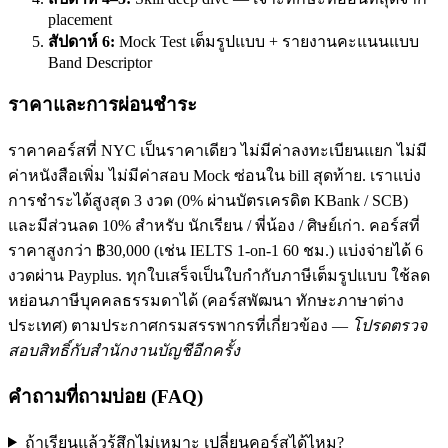
placement
สัปดาห์ 6:
Mock Test เต็มรูปแบบ + รายงานคะแนนแบบ
Band Descriptor
ราคาและการผ่อนชำระ
ราคาคอร์สที่ NYC เป็นราคาเดียว ไม่มีค่าลงทะเบียนแยก ไม่มี
ค่าหนังสือเพิ่ม ไม่มีค่าสอบ Mock ซ่อนใน bill สุดท้าย. เราแบ่ง
การชำระได้สูงสุด 3 งวด (0% ผ่านบัตรเครดิต KBank / SCB)
และมีส่วนลด 10% สำหรับ นักเรียน / พี่น้อง / ศิษย์เก่า. คอร์สที่
ราคาสูงกว่า ฿30,000 (เช่น IELTS 1-on-1 60 ชม.) แบ่งจ่ายได้ 6
งวดผ่าน Payplus. ทุกใบเสร็จเป็นใบกำกับภาษีเต็มรูปแบบ ใช้ลด
หย่อนภาษีบุคคลธรรมดาได้ (คอร์สพัฒนา ทักษะภาษาต่าง
ประเทศ) ตามประกาศกรมสรรพากรที่เกี่ยวข้อง —
โปรดตรวจ
สอบสิทธิ์กับสำนักงานบัญชีอีกครั้ง
คำถามที่ถามบ่อย (FAQ)
ถ้าเรียนแล้วรู้สึกไม่เหมาะ เปลี่ยนคอร์สได้ไหม?