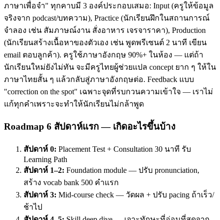
ภาษาเพื่อจำ" ทุกคาบมี 3 องค์ประกอบเสมอ: Input (ครูให้ข้อมูล
จริงจาก podcast/บทความ), Practice (นักเรียนฝึกในสถานการณ์
จำลอง เช่น สัมภาษณ์งาน สั่งอาหาร เจรจาราคา), Production
(นักเรียนสร้างเนื้อหาของตัวเอง เช่น พูดพรีเซนต์ 2 นาที เขียน
email ตอบลูกค้า). ครูใช้ภาษาอังกฤษ 90%+ ในห้อง — แต่ถ้า
นักเรียนใหม่ยังไม่ทัน จะมีครูไทยผู้ช่วยแปล concept ยาก ๆ ให้ใน
ภาษาไทยสั้น ๆ แล้วกลับสู่ภาษาอังกฤษต่อ. Feedback แบบ
"correction on the spot" เฉพาะจุดที่รบกวนความเข้าใจ — เราไม่
แก้ทุกคำเพราะจะทำให้นักเรียนไม่กล้าพูด
Roadmap 6 สัปดาห์แรก — เกิดอะไรขึ้นบ้าง
สัปดาห์ 0:
Placement Test + Consultation 30 นาที รับ
Learning Path
สัปดาห์ 1–2:
Foundation module — ปรับ pronunciation,
สร้าง vocab bank 500 คำแรก
สัปดาห์ 3:
Mid-course check — วัดผล + ปรับ pacing ถ้าเร็ว/
ช้าไป
สัปดาห์ 4–5:
Skill deep dive — เจาะทักษะที่อ่อนที่สุดจาก