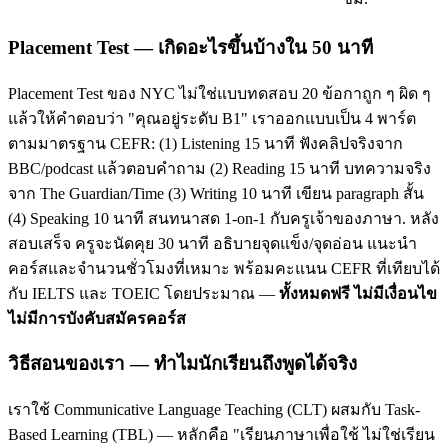
Placement Test — เกิดอะไรขึ้นบ้างใน 50 นาที
Placement Test ของ NYC ไม่ใช่แบบทดสอบ 20 ข้อกาถูก ๆ ผิด ๆ
แล้วให้คำตอบว่า "คุณอยู่ระดับ B1" เราออกแบบเป็น 4 พาร์ต
ตามมาตรฐาน CEFR: (1) Listening 15 นาที ฟังคลิปจริงจาก
BBC/podcast แล้วตอบคำถาม (2) Reading 15 นาที บทความจริง
จาก The Guardian/Time (3) Writing 10 นาที เขียน paragraph สั้น
(4) Speaking 10 นาที สนทนาสด 1-on-1 กับครูเจ้าของภาษา. หลัง
สอบเสร็จ ครูจะนัดคุย 30 นาที อธิบายจุดแข็ง/จุดอ่อน แนะนำ
คอร์สและจำนวนชั่วโมงที่เหมาะ พร้อมคะแนน CEFR ที่เทียบได้
กับ IELTS และ TOEIC โดยประมาณ —
ทั้งหมดฟรี ไม่มีเงื่อนไข
ไม่มีการบังคับสมัครคอร์ส
วิธีสอนของเรา — ทำไมนักเรียนถึงพูดได้จริง
เราใช้ Communicative Language Teaching (CLT) ผสมกับ Task-
Based Learning (TBL) — หลักคือ "เรียนภาษาเพื่อใช้ ไม่ใช่เรียน