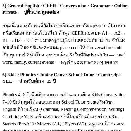
5) General English · CEFR · Conversation · Grammar · Online
Private — ปูพื้นและพูดคล่อง
กลุ่มนี้เหมาะกับคนที่ยังไม่เคยเรียนภาษาอังกฤษอย่างเป็นระบบ
หรือเรียนมานานแล้วแต่ไม่กล้าพูด CEFR แบ่งเป็น A1 → A2 →
B1 → B2 → C1 ตามมาตรฐานยุโรป แต่ละระดับ 30–45 ชั่วโมง
จบแล้วมีใบเซอร์และคะแนน placement ให้ Conversation Club
เปิดทุกเสาร์ 2 ชั่วโมง คุยประเด็นจริงในชีวิตประจำวัน — travel,
work, family, current events — ครูเจ้าของภาษาคุมทุกคลาส
6) Kids · Phonics · Junior Conv · School Tutor · Cambridge
YLE — สำหรับเด็ก 4–15 ปี
Phonics 4–6 ปีเน้นเสียงและการอ่านออกเสียง Kids Conversation
7–10 ปีเน้นพูดโต้ตอบและเกม School Tutor ช่วยเสริมวิชา
English ที่โรงเรียน (Grammar, Reading Comprehension, Writing)
Cambridge YLE เตรียมสอบเซอร์ที่โรงเรียนอินเตอร์ยอมรับ —
Starters (Pre-A1) / Movers (A1) / Flyers (A2). ครูสอนเด็กของเรา