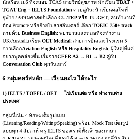
นักเรียน ม.6 ที่จะสอบ TCAS สายวิทย์สุขภาพ มักเรียน
TBAT +
TGAT Eng + IELTS Foundation
ควบคู่กัน; นักเรียนต่อโทที่
จุฬาฯ / ธรรมศาสตร์ เลือก
CU-TEP หรือ TU-GET
; คนทำงานที่
ต้อง Promote หรือย้ายไปสายอินเตอร์ เลือก
TOEIC 750+ track
ตามด้วย
Business English
; พยาบาลและหมอที่จะทำงาน
UK/Australia เรียน
OET Medical
; สายการบินและโรงแรม 5
ดาวเลือก
Aviation English หรือ Hospitality English
; ผู้ใหญ่ที่แค่
อยากพูดคล่องขึ้น เริ่มจาก
CEFR A2 → B1 → B2
คู่กับ
Conversation Club
ทุกวันเสาร์
6 กลุ่มคอร์สหลัก — เรียนอะไร ได้อะไร
1) IELTS / TOEFL / OET — ไปเรียนต่อ หรือ ทำงานต่าง
ประเทศ
กลุ่มนี้เน้น 4 ทักษะเต็มรูปแบบ
(Listening/Reading/Writing/Speaking) พร้อม Mock Test เต็มรูป
แบบทุก 4 สัปดาห์ ครู IELTS ของเรามีทั้งเจ้าของภาษา
(UK/US/AU) และครูไทยที่สอบได้ Band 8.0+ เอง จุดที่นักเรียน