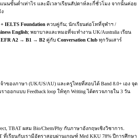
นขั้นต่ำเท่าไร และมีเวลาเรียนสัปดาห์ละกี่ชั่วโมง จากนั้นค่อย
ิง
+ IELTS Foundation
ควบคู่กัน; นักเรียนต่อโทที่จุฬาฯ /
iness English
; พยาบาลและหมอที่จะทำงาน UK/Australia เรียน
EFR A2 → B1 → B2
คู่กับ
Conversation Club
ทุกวันเสาร์
ทั้งเจ้าของภาษา (UK/US/AU) และครูไทยที่สอบได้ Band 8.0+ เอง จุด
. เราออกแบบ Feedback loop ให้ทุก Writing ได้ตรวจภายใน 3 วัน
direct, TBAT ผสม Bio/Chem/Phy กับภาษาอังกฤษเชิงวิชาการ.
T ที่เรียนกับเรามีอัตราสอบผ่านเกณฑ์ Med KKU 78% ปีการศึกษา