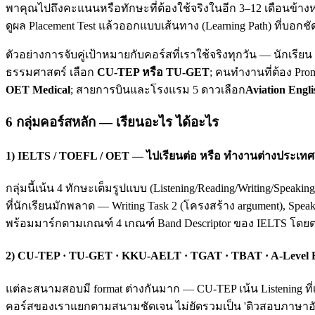
พาคุณไปถึงคะแนนหรือทักษะที่ต้องใช้จริงในอีก 3–12 เดือนข้างห
ดูผล Placement Test แล้วออกแบบเส้นทาง (Learning Path) ที่บอกชั
ตัวอย่างการจับคู่เป้าหมายกับคอร์สที่เราใช้จริงทุกวัน — นักเรี
ธรรมศาสตร์ เลือก
CU-TEP หรือ TU-GET
; คนทำงานที่ต้อง Pro
OET Medical
; สายการบินและโรงแรม 5 ดาวเลือก
Aviation Engli
6 กลุ่มคอร์สหลัก — เรียนอะไร ได้อะไร
1) IELTS / TOEFL / OET — ไปเรียนต่อ หรือ ทำงานต่างประเทศ
กลุ่มนี้เน้น 4 ทักษะเต็มรูปแบบ (Listening/Reading/Writing/Spea
ที่นักเรียนมักพลาด — Writing Task 2 (โครงสร้าง argument), Spea
พร้อมมาร์กตามเกณฑ์ 4 เกณฑ์ Band Descriptor ของ IELTS โดย
2) CU-TEP · TU-GET · KKU-AELT · TGAT · TBAT · A-Level
แต่ละสนามสอบมี format ต่างกันมาก — CU-TEP เน้น Listening ที่
คอร์สของเราแยกตามสนามชัดเจน ไม่ยัดรวมเป็น 'ติวสอบภาษาอังก