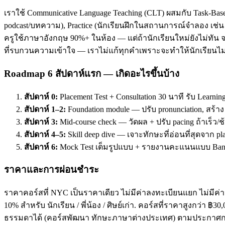
เราใช้ Communicative Language Teaching (CLT) ผสมกับ Task-Base
podcast/บทความ), Practice (นักเรียนฝึกในสถานการณ์จำลอง เช่น ส
ครูใช้ภาษาอังกฤษ 90%+ ในห้อง — แต่ถ้านักเรียนใหม่ยังไม่ทัน จะ
ที่รบกวนความเข้าใจ — เราไม่แก้ทุกคำเพราะจะทำให้นักเรียนไม่
Roadmap 6 สัปดาห์แรก — เกิดอะไรขึ้นบ้าง
สัปดาห์ 0:
Placement Test + Consultation 30 นาที รับ Learnin
สัปดาห์ 1–2:
Foundation module — ปรับ pronunciation, สร้า
สัปดาห์ 3:
Mid-course check — วัดผล + ปรับ pacing ถ้าเร็ว/ช
สัปดาห์ 4–5:
Skill deep dive — เจาะทักษะที่อ่อนที่สุดจาก pl
สัปดาห์ 6:
Mock Test เต็มรูปแบบ + รายงานคะแนนแบบ Band
ราคาและการผ่อนชำระ
ราคาคอร์สที่ NYC เป็นราคาเดียว ไม่มีค่าลงทะเบียนแยก ไม่มีค่าห
10% สำหรับ นักเรียน / พี่น้อง / ศิษย์เก่า. คอร์สที่ราคาสูงกว่า 
ธรรมดาได้ (คอร์สพัฒนา ทักษะภาษาต่างประเทศ) ตามประกาศกร