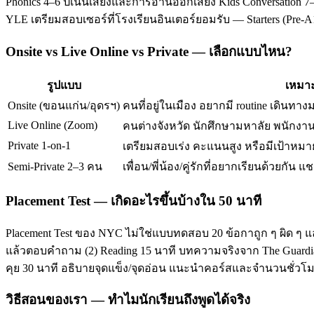
Phonics 4–6 ปีเน้นเสียงและการอ่านออกเสียง Kids Conversation 7–
YLE เตรียมสอบเซอร์ที่โรงเรียนอินเตอร์ยอมรับ — Starters (Pre-
Onsite vs Live Online vs Private — เลือกแบบไหน?
รูปแบบ
เหมาะ
Onsite (ขอนแก่น/อุดรฯ)
คนที่อยู่ในเมือง อยากมี routine เดินทาง
Live Online (Zoom)
คนต่างจังหวัด นักศึกษามหาลัย พนักงานท
Private 1-on-1
เตรียมสอบเร่ง คะแนนสูง หรือมีเป้าหมาย
Semi-Private 2–3 คน
เพื่อน/พี่น้อง/คู่รักที่อยากเรียนด้วยกัน แช
Placement Test — เกิดอะไรขึ้นบ้างใน 50 นาที
Placement Test ของ NYC ไม่ใช่แบบทดสอบ 20 ข้อกาถูก ๆ ผิด ๆ แ
แล้วตอบคำถาม (2) Reading 15 นาที บทความจริงจาก The Guardian/T
คุย 30 นาที อธิบายจุดแข็ง/จุดอ่อน แนะนำคอร์สและจำนวนชั่ว
วิธีสอนของเรา — ทำไมนักเรียนถึงพูดได้จริง