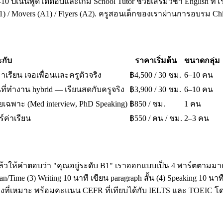
10 ปีเน้นพูดโต้ตอบและเกม School Tutor ช่วยเสริมวิชา English ที่โ
A1) / Movers (A1) / Flyers (A2). ครูสอนเด็กของเราผ่านการอบรม 
กับ
ราคาเริ่มต้น
ขนาดกลุ่ม
มาเรียน เจอเพื่อนและครูตัวจริง
฿4,500 / 30 ชม.
6–10 คน
ี่ทำงาน hybrid — เรียนสดกับครูจริง
฿3,900 / 30 ชม.
6–10 คน
เฉพาะ (Med interview, PhD Speaking)
฿850 / ชม.
1 คน
ร์ค่าเรียน
฿550 / คน / ชม.
2–3 คน
ล้วให้คำตอบว่า "คุณอยู่ระดับ B1" เราออกแบบเป็น 4 พาร์ตตามมาต
ime (3) Writing 10 นาที เขียน paragraph สั้น (4) Speaking 10 น
โมงที่เหมาะ พร้อมคะแนน CEFR ที่เทียบได้กับ IELTS และ TOEI