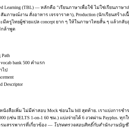
d Learning (TBL) — หลักคือ "เรียนภาษาเพื่อใช้ ไม่ใช่เรียนภาษาเพ
ัมภาษณ์งาน สั่งอาหาร เจรจาราคา), Production (นักเรียนสร้างเนื้อ
มีครูไทยผู้ช่วยแปล concept ยาก ๆ ให้ในภาษาไทยสั้น ๆ แล้วกลับสู
กล้าพูด
g Path
ง vocab bank 500 คำแรก
้าไป
acement
 Descriptor
นังสือเพิ่ม ไม่มีค่าสอบ Mock ซ่อนใน bill สุดท้าย. เราแบ่งการชำ
฿30,000 (เช่น IELTS 1-on-1 60 ชม.) แบ่งจ่ายได้ 6 งวดผ่าน Payplus.
มสรรพากรที่เกี่ยวข้อง —
โปรดตรวจสอบสิทธิ์กับสำนักงานบัญชีอ