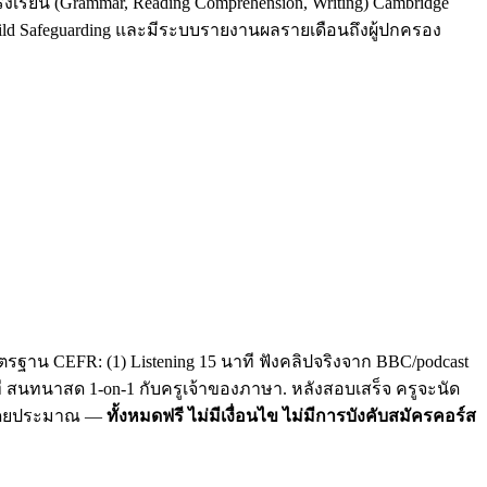
รงเรียน (Grammar, Reading Comprehension, Writing) Cambridge
Child Safeguarding และมีระบบรายงานผลรายเดือนถึงผู้ปกครอง
รฐาน CEFR: (1) Listening 15 นาที ฟังคลิปจริงจาก BBC/podcast
าที สนทนาสด 1-on-1 กับครูเจ้าของภาษา. หลังสอบเสร็จ ครูจะนัด
C โดยประมาณ —
ทั้งหมดฟรี ไม่มีเงื่อนไข ไม่มีการบังคับสมัครคอร์ส