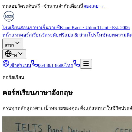
ทดสอบวัดระดับฟรี · จำนวนจำกัดเดือนนี้
จองเลย →
โรงเรียนสอนภาษาเอ็นวายซี
Khon Kaen · Udon Thani · Est. 2006
หน้าแรก
คอร์สเรียน
วัดระดับฟรี
แปล & ล่าม
โปรโมชั่น
บทความ
ติ
สาขา
TH
เข้าสู่ระบบ
064-861-8686
โทร
คอร์สเรียน
คอร์สเรียนภาษาอังกฤษ
ครบทุกหลักสูตรตามเป้าหมายของคุณ ตั้งแต่สนทนาในชีวิตประจ