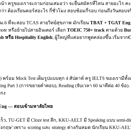
น้า ครูของเราจะถามก่อนเสมอว่า จะยื่นสมัครที่ไหน สายอะไร คะแน
ดว่า ต้องเรียนคอร์สอะไร กี่ชั่วโมง สอบซ้อมกี่รอบ ก่อนถึงวันสอบจร
ยน ม.6 ที่จะสอบ TCAS สายวิทย์สุขภาพ มักเรียน
TBAT + TGAT Eng 
mote หรือย้ายไปสายอินเตอร์ เลือก
TOEIC 750+ track
ตามด้วย
Bus
sh หรือ Hospitality English
; ผู้ใหญ่ที่แค่อยากพูดคล่องขึ้น เริ่มจาก
C
king) พร้อม Mock Test เต็มรูปแบบทุก 4 สัปดาห์ ครู IELTS ของเรามี
king Part 3 (การขยายคำตอบ), Reading (จับเวลา 60 นาทีต่อ 40 ข้อ)
ตรง
 Eng — สอบเข้ามหาลัยไทย
เร็ว, TU-GET มี Cloze test ลึก, KKU-AELT มี Speaking แบบ semi-
ฤษ' เพราะ scoring และ strategy ต่างกันหมด นักเรียน KKU-AEL