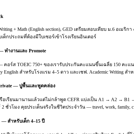
ck
ting + Math (English section), GED เตรียมสอบเทียบ ม.6 อเมริกา 
ับเด็กประถมที่ต้องมีใบเซอร์เข้าโรงเรียนอินเตอร์
ing — ทำงานและ Promote
อร์ส TOEIC 750+ ของเรารับประกันคะแนนขึ้นเฉลี่ย 150 คะแนนหลัง 3
ity English สำหรับโรงแรม 4–5 ดาว และเชฟ. Academic Writing สำหรั
rivate — ปูพื้นและพูดคล่อง
บ หรือเรียนมานานแล้วแต่ไม่กล้าพูด CEFR แบ่งเป็น A1 → A2 → B1
 2 ชั่วโมง คุยประเด็นจริงในชีวิตประจำวัน — travel, work, family
 — สำหรับเด็ก 4–15 ปี