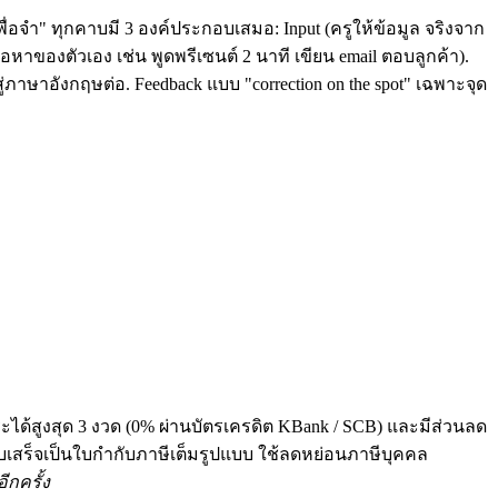
ื่อจำ" ทุกคาบมี 3 องค์ประกอบเสมอ: Input (ครูให้ข้อมูล จริงจาก
หาของตัวเอง เช่น พูดพรีเซนต์ 2 นาที เขียน email ตอบลูกค้า).
่ภาษาอังกฤษต่อ. Feedback แบบ "correction on the spot" เฉพาะจุด
ระได้สูงสุด 3 งวด (0% ผ่านบัตรเครดิต KBank / SCB) และมีส่วนลด
 ทุกใบเสร็จเป็นใบกำกับภาษีเต็มรูปแบบ ใช้ลดหย่อนภาษีบุคคล
ีกครั้ง