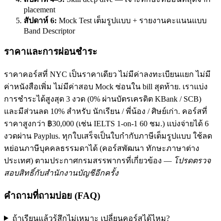
placement
สัปดาห์ 6:
Mock Test เต็มรูปแบบ + รายงานคะแนนแบบ
Band Descriptor
ราคาและการผ่อนชำระ
ราคาคอร์สที่ NYC เป็นราคาเดียว ไม่มีค่าลงทะเบียนแยก ไม่มี
ค่าหนังสือเพิ่ม ไม่มีค่าสอบ Mock ซ่อนใน bill สุดท้าย. เราแบ่ง
การชำระได้สูงสุด 3 งวด (0% ผ่านบัตรเครดิต KBank / SCB)
และมีส่วนลด 10% สำหรับ นักเรียน / พี่น้อง / ศิษย์เก่า. คอร์สที่
ราคาสูงกว่า ฿30,000 (เช่น IELTS 1-on-1 60 ชม.) แบ่งจ่ายได้ 6
งวดผ่าน Payplus. ทุกใบเสร็จเป็นใบกำกับภาษีเต็มรูปแบบ ใช้ลด
หย่อนภาษีบุคคลธรรมดาได้ (คอร์สพัฒนา ทักษะภาษาต่าง
ประเทศ) ตามประกาศกรมสรรพากรที่เกี่ยวข้อง —
โปรดตรวจ
สอบสิทธิ์กับสำนักงานบัญชีอีกครั้ง
คำถามที่ถามบ่อย (FAQ)
ถ้าเรียนแล้วรู้สึกไม่เหมาะ เปลี่ยนคอร์สได้ไหม?