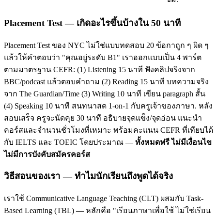
Placement Test — เกิดอะไรขึ้นบ้างใน 50 นาที
Placement Test ของ NYC ไม่ใช่แบบทดสอบ 20 ข้อกาถูก ๆ ผิด ๆ
แล้วให้คำตอบว่า "คุณอยู่ระดับ B1" เราออกแบบเป็น 4 พาร์ต
ตามมาตรฐาน CEFR: (1) Listening 15 นาที ฟังคลิปจริงจาก
BBC/podcast แล้วตอบคำถาม (2) Reading 15 นาที บทความจริง
จาก The Guardian/Time (3) Writing 10 นาที เขียน paragraph สั้น
(4) Speaking 10 นาที สนทนาสด 1-on-1 กับครูเจ้าของภาษา. หลัง
สอบเสร็จ ครูจะนัดคุย 30 นาที อธิบายจุดแข็ง/จุดอ่อน แนะนำ
คอร์สและจำนวนชั่วโมงที่เหมาะ พร้อมคะแนน CEFR ที่เทียบได้
กับ IELTS และ TOEIC โดยประมาณ —
ทั้งหมดฟรี ไม่มีเงื่อนไข
ไม่มีการบังคับสมัครคอร์ส
วิธีสอนของเรา — ทำไมนักเรียนถึงพูดได้จริง
เราใช้ Communicative Language Teaching (CLT) ผสมกับ Task-
Based Learning (TBL) — หลักคือ "เรียนภาษาเพื่อใช้ ไม่ใช่เรียน