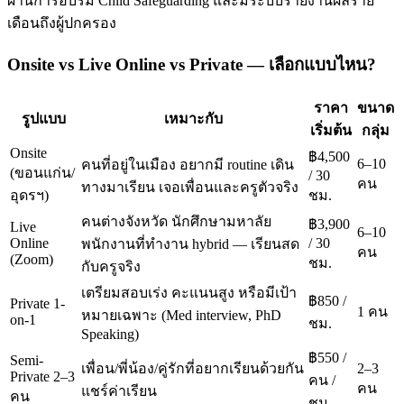
ผ่านการอบรม Child Safeguarding และมีระบบรายงานผลราย
เดือนถึงผู้ปกครอง
Onsite vs Live Online vs Private — เลือกแบบไหน?
ราคา
ขนาด
รูปแบบ
เหมาะกับ
เริ่มต้น
กลุ่ม
Onsite
฿4,500
6–10
คนที่อยู่ในเมือง อยากมี routine เดิน
(ขอนแก่น/
/ 30
คน
ทางมาเรียน เจอเพื่อนและครูตัวจริง
อุดรฯ)
ชม.
คนต่างจังหวัด นักศึกษามหาลัย
฿3,900
Live
6–10
Online
/ 30
พนักงานที่ทำงาน hybrid — เรียนสด
คน
(Zoom)
ชม.
กับครูจริง
เตรียมสอบเร่ง คะแนนสูง หรือมีเป้า
฿850 /
Private 1-
1 คน
หมายเฉพาะ (Med interview, PhD
on-1
ชม.
Speaking)
฿550 /
Semi-
เพื่อน/พี่น้อง/คู่รักที่อยากเรียนด้วยกัน
2–3
Private 2–3
คน /
คน
แชร์ค่าเรียน
คน
ชม.