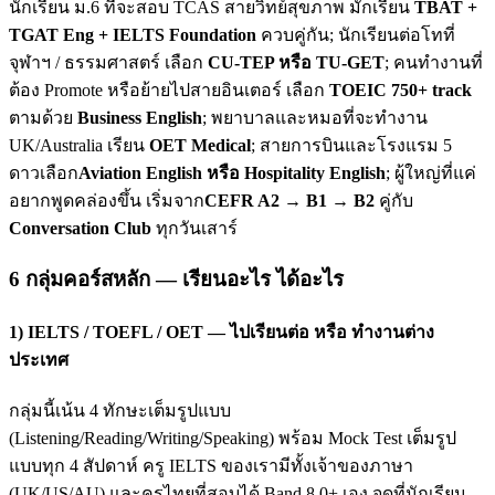
นักเรียน ม.6 ที่จะสอบ TCAS สายวิทย์สุขภาพ มักเรียน
TBAT +
TGAT Eng + IELTS Foundation
ควบคู่กัน; นักเรียนต่อโทที่
จุฬาฯ / ธรรมศาสตร์ เลือก
CU-TEP หรือ TU-GET
; คนทำงานที่
ต้อง Promote หรือย้ายไปสายอินเตอร์ เลือก
TOEIC 750+ track
ตามด้วย
Business English
; พยาบาลและหมอที่จะทำงาน
UK/Australia เรียน
OET Medical
; สายการบินและโรงแรม 5
ดาวเลือก
Aviation English หรือ Hospitality English
; ผู้ใหญ่ที่แค่
อยากพูดคล่องขึ้น เริ่มจาก
CEFR A2 → B1 → B2
คู่กับ
Conversation Club
ทุกวันเสาร์
6 กลุ่มคอร์สหลัก — เรียนอะไร ได้อะไร
1) IELTS / TOEFL / OET — ไปเรียนต่อ หรือ ทำงานต่าง
ประเทศ
กลุ่มนี้เน้น 4 ทักษะเต็มรูปแบบ
(Listening/Reading/Writing/Speaking) พร้อม Mock Test เต็มรูป
แบบทุก 4 สัปดาห์ ครู IELTS ของเรามีทั้งเจ้าของภาษา
(UK/US/AU) และครูไทยที่สอบได้ Band 8.0+ เอง จุดที่นักเรียน