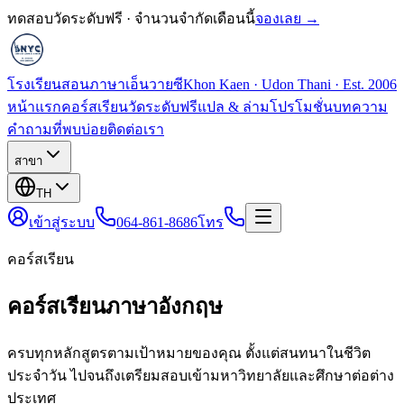
ทดสอบวัดระดับฟรี · จำนวนจำกัดเดือนนี้
จองเลย →
โรงเรียนสอนภาษาเอ็นวายซี
Khon Kaen · Udon Thani · Est. 2006
หน้าแรก
คอร์สเรียน
วัดระดับฟรี
แปล & ล่าม
โปรโมชั่น
บทความ
คำถามที่พบบ่อย
ติดต่อเรา
สาขา
TH
เข้าสู่ระบบ
064-861-8686
โทร
คอร์สเรียน
คอร์สเรียนภาษาอังกฤษ
ครบทุกหลักสูตรตามเป้าหมายของคุณ ตั้งแต่สนทนาในชีวิต
ประจำวัน ไปจนถึงเตรียมสอบเข้ามหาวิทยาลัยและศึกษาต่อต่าง
ประเทศ