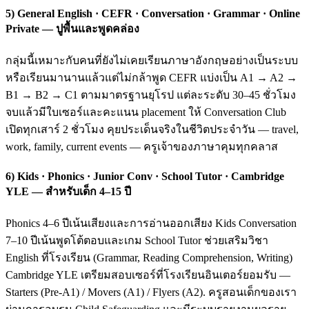
5) General English · CEFR · Conversation · Grammar · Online
Private — ปูพื้นและพูดคล่อง
กลุ่มนี้เหมาะกับคนที่ยังไม่เคยเรียนภาษาอังกฤษอย่างเป็นระบบ
หรือเรียนมานานแล้วแต่ไม่กล้าพูด CEFR แบ่งเป็น A1 → A2 →
B1 → B2 → C1 ตามมาตรฐานยุโรป แต่ละระดับ 30–45 ชั่วโมง
จบแล้วมีใบเซอร์และคะแนน placement ให้ Conversation Club
เปิดทุกเสาร์ 2 ชั่วโมง คุยประเด็นจริงในชีวิตประจำวัน — travel,
work, family, current events — ครูเจ้าของภาษาคุมทุกคลาส
6) Kids · Phonics · Junior Conv · School Tutor · Cambridge
YLE — สำหรับเด็ก 4–15 ปี
Phonics 4–6 ปีเน้นเสียงและการอ่านออกเสียง Kids Conversation
7–10 ปีเน้นพูดโต้ตอบและเกม School Tutor ช่วยเสริมวิชา
English ที่โรงเรียน (Grammar, Reading Comprehension, Writing)
Cambridge YLE เตรียมสอบเซอร์ที่โรงเรียนอินเตอร์ยอมรับ —
Starters (Pre-A1) / Movers (A1) / Flyers (A2). ครูสอนเด็กของเรา