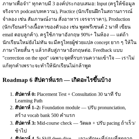
ภาษาเพื่อจำ" ทุกคาบมี 3 องค์ประกอบเสมอ: Input (ครูให้ข้อมูล
จริงจาก podcast/บทความ), Practice (นักเรียนฝึกในสถานการณ์
จำลอง เช่น สัมภาษณ์งาน สั่งอาหาร เจรจาราคา), Production
(นักเรียนสร้างเนื้อหาของตัวเอง เช่น พูดพรีเซนต์ 2 นาที เขียน
email ตอบลูกค้า). ครูใช้ภาษาอังกฤษ 90%+ ในห้อง — แต่ถ้า
นักเรียนใหม่ยังไม่ทัน จะมีครูไทยผู้ช่วยแปล concept ยาก ๆ ให้ใน
ภาษาไทยสั้น ๆ แล้วกลับสู่ภาษาอังกฤษต่อ. Feedback แบบ
"correction on the spot" เฉพาะจุดที่รบกวนความเข้าใจ — เราไม่
แก้ทุกคำเพราะจะทำให้นักเรียนไม่กล้าพูด
Roadmap 6 สัปดาห์แรก — เกิดอะไรขึ้นบ้าง
สัปดาห์ 0:
Placement Test + Consultation 30 นาที รับ
Learning Path
สัปดาห์ 1–2:
Foundation module — ปรับ pronunciation,
สร้าง vocab bank 500 คำแรก
สัปดาห์ 3:
Mid-course check — วัดผล + ปรับ pacing ถ้าเร็ว/
ช้าไป
สัปดาห์ 4–5:
Skill deep dive — เจาะทักษะที่อ่อนที่สุดจาก