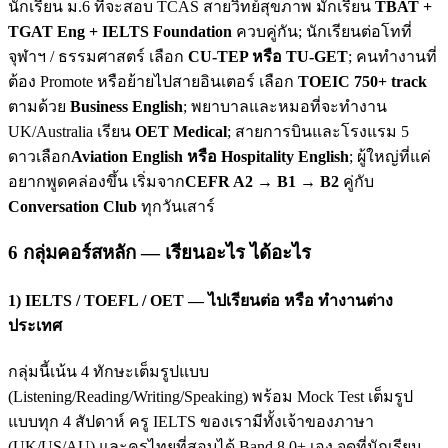
นักเรียน ม.6 ที่จะสอบ TCAS สายวิทย์สุขภาพ มักเรียน
TBAT +
TGAT Eng + IELTS Foundation
ควบคู่กัน; นักเรียนต่อโทที่
จุฬาฯ / ธรรมศาสตร์ เลือก
CU-TEP หรือ TU-GET
; คนทำงานที่
ต้อง Promote หรือย้ายไปสายอินเตอร์ เลือก
TOEIC 750+ track
ตามด้วย
Business English
; พยาบาลและหมอที่จะทำงาน
UK/Australia เรียน
OET Medical
; สายการบินและโรงแรม 5
ดาวเลือก
Aviation English หรือ Hospitality English
; ผู้ใหญ่ที่แค่
อยากพูดคล่องขึ้น เริ่มจาก
CEFR A2 → B1 → B2
คู่กับ
Conversation Club
ทุกวันเสาร์
6 กลุ่มคอร์สหลัก — เรียนอะไร ได้อะไร
1) IELTS / TOEFL / OET — ไปเรียนต่อ หรือ ทำงานต่าง
ประเทศ
กลุ่มนี้เน้น 4 ทักษะเต็มรูปแบบ
(Listening/Reading/Writing/Speaking) พร้อม Mock Test เต็มรูป
แบบทุก 4 สัปดาห์ ครู IELTS ของเรามีทั้งเจ้าของภาษา
(UK/US/AU) และครูไทยที่สอบได้ Band 8.0+ เอง จุดที่นักเรียน