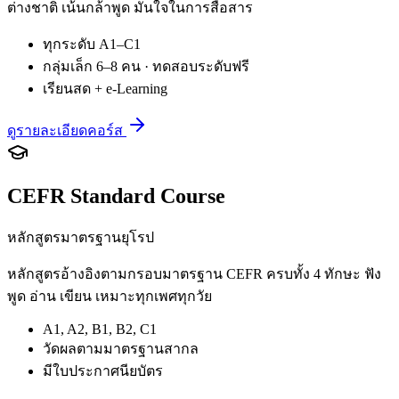
ต่างชาติ เน้นกล้าพูด มั่นใจในการสื่อสาร
ทุกระดับ A1–C1
กลุ่มเล็ก 6–8 คน · ทดสอบระดับฟรี
เรียนสด + e-Learning
ดูรายละเอียดคอร์ส
CEFR Standard Course
หลักสูตรมาตรฐานยุโรป
หลักสูตรอ้างอิงตามกรอบมาตรฐาน CEFR ครบทั้ง 4 ทักษะ ฟัง
พูด อ่าน เขียน เหมาะทุกเพศทุกวัย
A1, A2, B1, B2, C1
วัดผลตามมาตรฐานสากล
มีใบประกาศนียบัตร