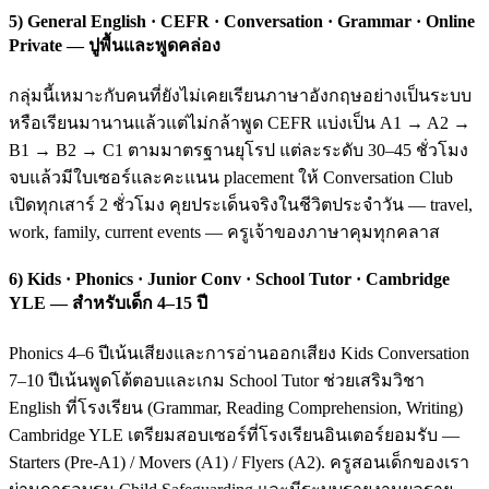
5) General English · CEFR · Conversation · Grammar · Online
Private — ปูพื้นและพูดคล่อง
กลุ่มนี้เหมาะกับคนที่ยังไม่เคยเรียนภาษาอังกฤษอย่างเป็นระบบ
หรือเรียนมานานแล้วแต่ไม่กล้าพูด CEFR แบ่งเป็น A1 → A2 →
B1 → B2 → C1 ตามมาตรฐานยุโรป แต่ละระดับ 30–45 ชั่วโมง
จบแล้วมีใบเซอร์และคะแนน placement ให้ Conversation Club
เปิดทุกเสาร์ 2 ชั่วโมง คุยประเด็นจริงในชีวิตประจำวัน — travel,
work, family, current events — ครูเจ้าของภาษาคุมทุกคลาส
6) Kids · Phonics · Junior Conv · School Tutor · Cambridge
YLE — สำหรับเด็ก 4–15 ปี
Phonics 4–6 ปีเน้นเสียงและการอ่านออกเสียง Kids Conversation
7–10 ปีเน้นพูดโต้ตอบและเกม School Tutor ช่วยเสริมวิชา
English ที่โรงเรียน (Grammar, Reading Comprehension, Writing)
Cambridge YLE เตรียมสอบเซอร์ที่โรงเรียนอินเตอร์ยอมรับ —
Starters (Pre-A1) / Movers (A1) / Flyers (A2). ครูสอนเด็กของเรา