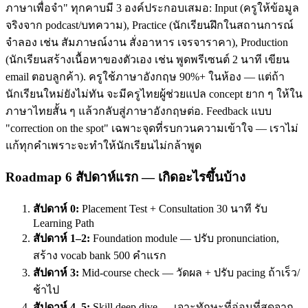
ภาษาเพื่อจำ" ทุกคาบมี 3 องค์ประกอบเสมอ: Input (ครูให้ข้อมูล
จริงจาก podcast/บทความ), Practice (นักเรียนฝึกในสถานการณ์
จำลอง เช่น สัมภาษณ์งาน สั่งอาหาร เจรจาราคา), Production
(นักเรียนสร้างเนื้อหาของตัวเอง เช่น พูดพรีเซนต์ 2 นาที เขียน
email ตอบลูกค้า). ครูใช้ภาษาอังกฤษ 90%+ ในห้อง — แต่ถ้า
นักเรียนใหม่ยังไม่ทัน จะมีครูไทยผู้ช่วยแปล concept ยาก ๆ ให้ใน
ภาษาไทยสั้น ๆ แล้วกลับสู่ภาษาอังกฤษต่อ. Feedback แบบ
"correction on the spot" เฉพาะจุดที่รบกวนความเข้าใจ — เราไม่
แก้ทุกคำเพราะจะทำให้นักเรียนไม่กล้าพูด
Roadmap 6 สัปดาห์แรก — เกิดอะไรขึ้นบ้าง
สัปดาห์ 0:
Placement Test + Consultation 30 นาที รับ
Learning Path
สัปดาห์ 1–2:
Foundation module — ปรับ pronunciation,
สร้าง vocab bank 500 คำแรก
สัปดาห์ 3:
Mid-course check — วัดผล + ปรับ pacing ถ้าเร็ว/
ช้าไป
สัปดาห์ 4–5:
Skill deep dive — เจาะทักษะที่อ่อนที่สุดจาก