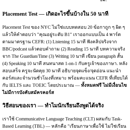
Placement Test — เกิดอะไรขึ้นบ้างใน 50 นาที
Placement Test ของ NYC ไม่ใช่แบบทดสอบ 20 ข้อกาถูก ๆ ผิด ๆ
แล้วให้คำตอบว่า "คุณอยู่ระดับ B1" เราออกแบบเป็น 4 พาร์ต
ตามมาตรฐาน CEFR: (1) Listening 15 นาที ฟังคลิปจริงจาก
BBC/podcast แล้วตอบคำถาม (2) Reading 15 นาที บทความจริง
จาก The Guardian/Time (3) Writing 10 นาที เขียน paragraph สั้น
(4) Speaking 10 นาที สนทนาสด 1-on-1 กับครูเจ้าของภาษา. หลัง
สอบเสร็จ ครูจะนัดคุย 30 นาที อธิบายจุดแข็ง/จุดอ่อน แนะนำ
คอร์สและจำนวนชั่วโมงที่เหมาะ พร้อมคะแนน CEFR ที่เทียบได้
กับ IELTS และ TOEIC โดยประมาณ —
ทั้งหมดฟรี ไม่มีเงื่อนไข
ไม่มีการบังคับสมัครคอร์ส
วิธีสอนของเรา — ทำไมนักเรียนถึงพูดได้จริง
เราใช้ Communicative Language Teaching (CLT) ผสมกับ Task-
Based Learning (TBL) — หลักคือ "เรียนภาษาเพื่อใช้ ไม่ใช่เรียน