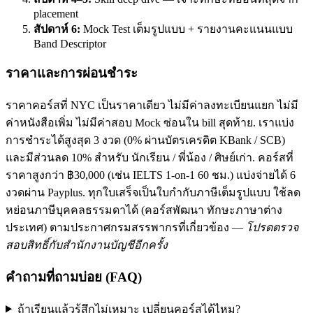
placement
สัปดาห์ 6:
Mock Test เต็มรูปแบบ + รายงานคะแนนแบบ
Band Descriptor
ราคาและการผ่อนชำระ
ราคาคอร์สที่ NYC เป็นราคาเดียว ไม่มีค่าลงทะเบียนแยก ไม่มี
ค่าหนังสือเพิ่ม ไม่มีค่าสอบ Mock ซ่อนใน bill สุดท้าย. เราแบ่ง
การชำระได้สูงสุด 3 งวด (0% ผ่านบัตรเครดิต KBank / SCB)
และมีส่วนลด 10% สำหรับ นักเรียน / พี่น้อง / ศิษย์เก่า. คอร์สที่
ราคาสูงกว่า ฿30,000 (เช่น IELTS 1-on-1 60 ชม.) แบ่งจ่ายได้ 6
งวดผ่าน Payplus. ทุกใบเสร็จเป็นใบกำกับภาษีเต็มรูปแบบ ใช้ลด
หย่อนภาษีบุคคลธรรมดาได้ (คอร์สพัฒนา ทักษะภาษาต่าง
ประเทศ) ตามประกาศกรมสรรพากรที่เกี่ยวข้อง —
โปรดตรวจ
สอบสิทธิ์กับสำนักงานบัญชีอีกครั้ง
คำถามที่ถามบ่อย (FAQ)
ถ้าเรียนแล้วรู้สึกไม่เหมาะ เปลี่ยนคอร์สได้ไหม?