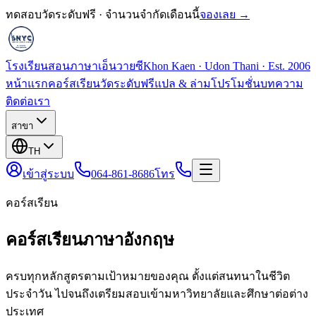
ทดสอบวัดระดับฟรี · จำนวนจำกัดเดือนนี้
จองเลย →
โรงเรียนสอนภาษาเอ็นวายซี
Khon Kaen · Udon Thani · Est. 2006
หน้าแรก
คอร์สเรียน
วัดระดับฟรี
แปล & ล่าม
โปรโมชั่น
บทความ
ติดต่อเรา
สาขา
TH
เข้าสู่ระบบ
064-861-8686
โทร
คอร์สเรียน
คอร์สเรียนภาษาอังกฤษ
ครบทุกหลักสูตรตามเป้าหมายของคุณ ตั้งแต่สนทนาในชีวิต
ประจำวัน ไปจนถึงเตรียมสอบเข้ามหาวิทยาลัยและศึกษาต่อต่าง
ประเทศ