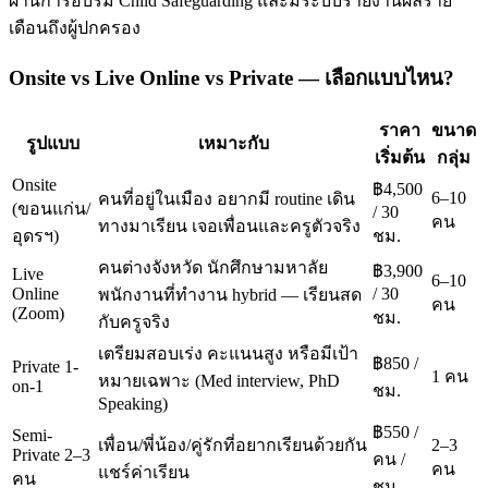
ผ่านการอบรม Child Safeguarding และมีระบบรายงานผลราย
เดือนถึงผู้ปกครอง
Onsite vs Live Online vs Private — เลือกแบบไหน?
ราคา
ขนาด
รูปแบบ
เหมาะกับ
เริ่มต้น
กลุ่ม
Onsite
฿4,500
6–10
คนที่อยู่ในเมือง อยากมี routine เดิน
(ขอนแก่น/
/ 30
คน
ทางมาเรียน เจอเพื่อนและครูตัวจริง
อุดรฯ)
ชม.
คนต่างจังหวัด นักศึกษามหาลัย
฿3,900
Live
6–10
Online
/ 30
พนักงานที่ทำงาน hybrid — เรียนสด
คน
(Zoom)
ชม.
กับครูจริง
เตรียมสอบเร่ง คะแนนสูง หรือมีเป้า
฿850 /
Private 1-
1 คน
หมายเฉพาะ (Med interview, PhD
on-1
ชม.
Speaking)
฿550 /
Semi-
เพื่อน/พี่น้อง/คู่รักที่อยากเรียนด้วยกัน
2–3
Private 2–3
คน /
คน
แชร์ค่าเรียน
คน
ชม.