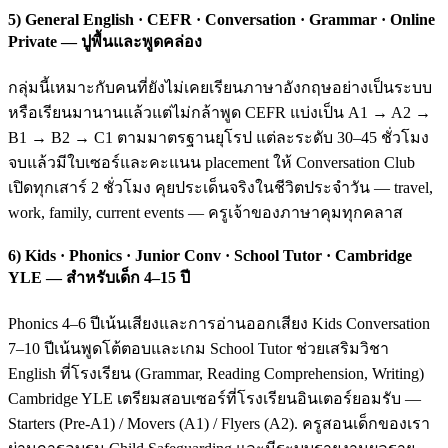
5) General English · CEFR · Conversation · Grammar · Online
Private — ปูพื้นและพูดคล่อง
กลุ่มนี้เหมาะกับคนที่ยังไม่เคยเรียนภาษาอังกฤษอย่างเป็นระบบ
หรือเรียนมานานแล้วแต่ไม่กล้าพูด CEFR แบ่งเป็น A1 → A2 →
B1 → B2 → C1 ตามมาตรฐานยุโรป แต่ละระดับ 30–45 ชั่วโมง
จบแล้วมีใบเซอร์และคะแนน placement ให้ Conversation Club
เปิดทุกเสาร์ 2 ชั่วโมง คุยประเด็นจริงในชีวิตประจำวัน — travel,
work, family, current events — ครูเจ้าของภาษาคุมทุกคลาส
6) Kids · Phonics · Junior Conv · School Tutor · Cambridge
YLE — สำหรับเด็ก 4–15 ปี
Phonics 4–6 ปีเน้นเสียงและการอ่านออกเสียง Kids Conversation
7–10 ปีเน้นพูดโต้ตอบและเกม School Tutor ช่วยเสริมวิชา
English ที่โรงเรียน (Grammar, Reading Comprehension, Writing)
Cambridge YLE เตรียมสอบเซอร์ที่โรงเรียนอินเตอร์ยอมรับ —
Starters (Pre-A1) / Movers (A1) / Flyers (A2). ครูสอนเด็กของเรา