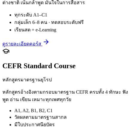
ต่างชาติ เน้นกล้าพูด มั่นใจในการสื่อสาร
ทุกระดับ A1–C1
กลุ่มเล็ก 6–8 คน · ทดสอบระดับฟรี
เรียนสด + e-Learning
ดูรายละเอียดคอร์ส
CEFR Standard Course
หลักสูตรมาตรฐานยุโรป
หลักสูตรอ้างอิงตามกรอบมาตรฐาน CEFR ครบทั้ง 4 ทักษะ ฟัง
พูด อ่าน เขียน เหมาะทุกเพศทุกวัย
A1, A2, B1, B2, C1
วัดผลตามมาตรฐานสากล
มีใบประกาศนียบัตร