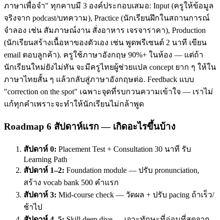
ภาษาเพื่อจำ" ทุกคาบมี 3 องค์ประกอบเสมอ: Input (ครูให้ข้อมูล
จริงจาก podcast/บทความ), Practice (นักเรียนฝึกในสถานการณ์
จำลอง เช่น สัมภาษณ์งาน สั่งอาหาร เจรจาราคา), Production
(นักเรียนสร้างเนื้อหาของตัวเอง เช่น พูดพรีเซนต์ 2 นาที เขียน
email ตอบลูกค้า). ครูใช้ภาษาอังกฤษ 90%+ ในห้อง — แต่ถ้า
นักเรียนใหม่ยังไม่ทัน จะมีครูไทยผู้ช่วยแปล concept ยาก ๆ ให้ใน
ภาษาไทยสั้น ๆ แล้วกลับสู่ภาษาอังกฤษต่อ. Feedback แบบ
"correction on the spot" เฉพาะจุดที่รบกวนความเข้าใจ — เราไม่
แก้ทุกคำเพราะจะทำให้นักเรียนไม่กล้าพูด
Roadmap 6 สัปดาห์แรก — เกิดอะไรขึ้นบ้าง
สัปดาห์ 0:
Placement Test + Consultation 30 นาที รับ
Learning Path
สัปดาห์ 1–2:
Foundation module — ปรับ pronunciation,
สร้าง vocab bank 500 คำแรก
สัปดาห์ 3:
Mid-course check — วัดผล + ปรับ pacing ถ้าเร็ว/
ช้าไป
สัปดาห์ 4–5:
Skill deep dive — เจาะทักษะที่อ่อนที่สุดจาก