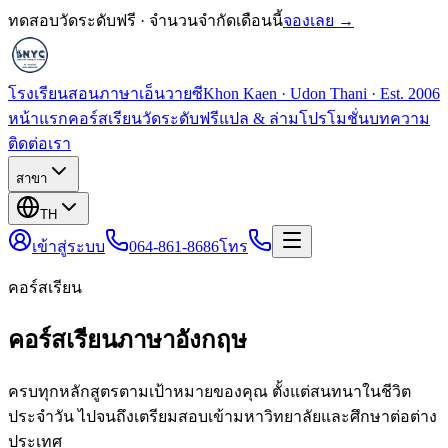
ทดสอบวัดระดับฟรี · จำนวนจำกัดเดือนนี้
จองเลย →
โรงเรียนสอนภาษาเอ็นวายซี
Khon Kaen · Udon Thani · Est. 2006
หน้าแรก
คอร์สเรียน
วัดระดับฟรี
แปล & ล่าม
โปรโมชั่น
บทความ
ติดต่อเรา
สาขา
TH
เข้าสู่ระบบ
064-861-8686
โทร
คอร์สเรียน
คอร์สเรียนภาษาอังกฤษ
ครบทุกหลักสูตรตามเป้าหมายของคุณ ตั้งแต่สนทนาในชีวิต
ประจำวัน ไปจนถึงเตรียมสอบเข้ามหาวิทยาลัยและศึกษาต่อต่าง
ประเทศ