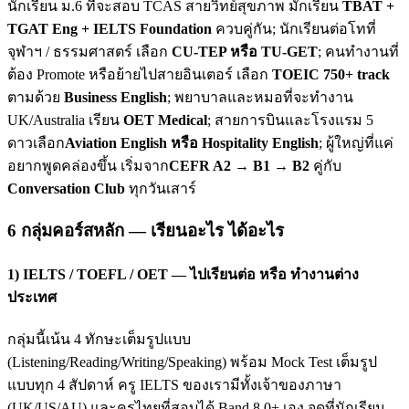
นักเรียน ม.6 ที่จะสอบ TCAS สายวิทย์สุขภาพ มักเรียน
TBAT +
TGAT Eng + IELTS Foundation
ควบคู่กัน; นักเรียนต่อโทที่
จุฬาฯ / ธรรมศาสตร์ เลือก
CU-TEP หรือ TU-GET
; คนทำงานที่
ต้อง Promote หรือย้ายไปสายอินเตอร์ เลือก
TOEIC 750+ track
ตามด้วย
Business English
; พยาบาลและหมอที่จะทำงาน
UK/Australia เรียน
OET Medical
; สายการบินและโรงแรม 5
ดาวเลือก
Aviation English หรือ Hospitality English
; ผู้ใหญ่ที่แค่
อยากพูดคล่องขึ้น เริ่มจาก
CEFR A2 → B1 → B2
คู่กับ
Conversation Club
ทุกวันเสาร์
6 กลุ่มคอร์สหลัก — เรียนอะไร ได้อะไร
1) IELTS / TOEFL / OET — ไปเรียนต่อ หรือ ทำงานต่าง
ประเทศ
กลุ่มนี้เน้น 4 ทักษะเต็มรูปแบบ
(Listening/Reading/Writing/Speaking) พร้อม Mock Test เต็มรูป
แบบทุก 4 สัปดาห์ ครู IELTS ของเรามีทั้งเจ้าของภาษา
(UK/US/AU) และครูไทยที่สอบได้ Band 8.0+ เอง จุดที่นักเรียน