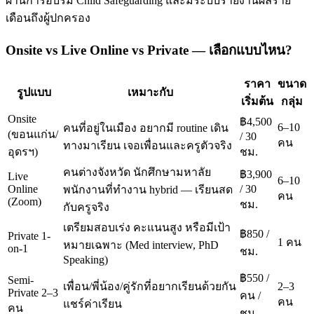
ผ่านการอบรม Child Safeguarding และมีระบบรายงานผลราย
เดือนถึงผู้ปกครอง
Onsite vs Live Online vs Private — เลือกแบบไหน?
ราคา
ขนาด
รูปแบบ
เหมาะกับ
เริ่มต้น
กลุ่ม
Onsite
฿4,500
6–10
คนที่อยู่ในเมือง อยากมี routine เดิน
(ขอนแก่น/
/ 30
คน
ทางมาเรียน เจอเพื่อนและครูตัวจริง
อุดรฯ)
ชม.
คนต่างจังหวัด นักศึกษามหาลัย
฿3,900
Live
6–10
Online
/ 30
พนักงานที่ทำงาน hybrid — เรียนสด
คน
(Zoom)
ชม.
กับครูจริง
เตรียมสอบเร่ง คะแนนสูง หรือมีเป้า
฿850 /
Private 1-
1 คน
หมายเฉพาะ (Med interview, PhD
on-1
ชม.
Speaking)
฿550 /
Semi-
เพื่อน/พี่น้อง/คู่รักที่อยากเรียนด้วยกัน
2–3
Private 2–3
คน /
คน
แชร์ค่าเรียน
คน
ชม.