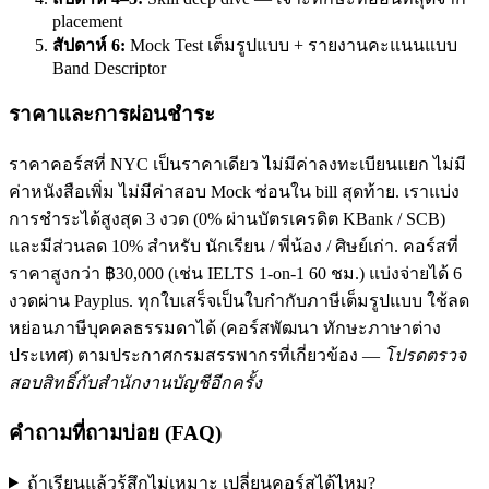
placement
สัปดาห์ 6:
Mock Test เต็มรูปแบบ + รายงานคะแนนแบบ
Band Descriptor
ราคาและการผ่อนชำระ
ราคาคอร์สที่ NYC เป็นราคาเดียว ไม่มีค่าลงทะเบียนแยก ไม่มี
ค่าหนังสือเพิ่ม ไม่มีค่าสอบ Mock ซ่อนใน bill สุดท้าย. เราแบ่ง
การชำระได้สูงสุด 3 งวด (0% ผ่านบัตรเครดิต KBank / SCB)
และมีส่วนลด 10% สำหรับ นักเรียน / พี่น้อง / ศิษย์เก่า. คอร์สที่
ราคาสูงกว่า ฿30,000 (เช่น IELTS 1-on-1 60 ชม.) แบ่งจ่ายได้ 6
งวดผ่าน Payplus. ทุกใบเสร็จเป็นใบกำกับภาษีเต็มรูปแบบ ใช้ลด
หย่อนภาษีบุคคลธรรมดาได้ (คอร์สพัฒนา ทักษะภาษาต่าง
ประเทศ) ตามประกาศกรมสรรพากรที่เกี่ยวข้อง —
โปรดตรวจ
สอบสิทธิ์กับสำนักงานบัญชีอีกครั้ง
คำถามที่ถามบ่อย (FAQ)
ถ้าเรียนแล้วรู้สึกไม่เหมาะ เปลี่ยนคอร์สได้ไหม?