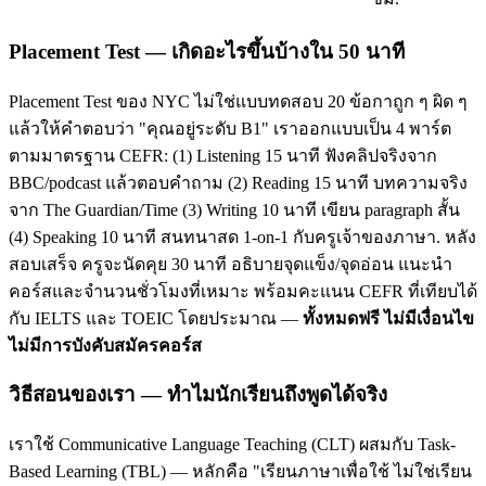
Placement Test — เกิดอะไรขึ้นบ้างใน 50 นาที
Placement Test ของ NYC ไม่ใช่แบบทดสอบ 20 ข้อกาถูก ๆ ผิด ๆ
แล้วให้คำตอบว่า "คุณอยู่ระดับ B1" เราออกแบบเป็น 4 พาร์ต
ตามมาตรฐาน CEFR: (1) Listening 15 นาที ฟังคลิปจริงจาก
BBC/podcast แล้วตอบคำถาม (2) Reading 15 นาที บทความจริง
จาก The Guardian/Time (3) Writing 10 นาที เขียน paragraph สั้น
(4) Speaking 10 นาที สนทนาสด 1-on-1 กับครูเจ้าของภาษา. หลัง
สอบเสร็จ ครูจะนัดคุย 30 นาที อธิบายจุดแข็ง/จุดอ่อน แนะนำ
คอร์สและจำนวนชั่วโมงที่เหมาะ พร้อมคะแนน CEFR ที่เทียบได้
กับ IELTS และ TOEIC โดยประมาณ —
ทั้งหมดฟรี ไม่มีเงื่อนไข
ไม่มีการบังคับสมัครคอร์ส
วิธีสอนของเรา — ทำไมนักเรียนถึงพูดได้จริง
เราใช้ Communicative Language Teaching (CLT) ผสมกับ Task-
Based Learning (TBL) — หลักคือ "เรียนภาษาเพื่อใช้ ไม่ใช่เรียน