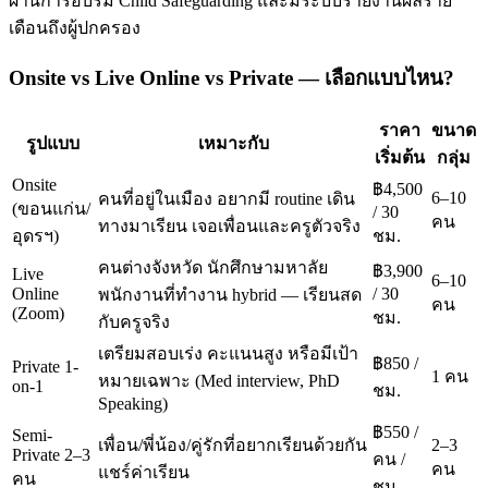
ผ่านการอบรม Child Safeguarding และมีระบบรายงานผลราย
เดือนถึงผู้ปกครอง
Onsite vs Live Online vs Private — เลือกแบบไหน?
ราคา
ขนาด
รูปแบบ
เหมาะกับ
เริ่มต้น
กลุ่ม
Onsite
฿4,500
6–10
คนที่อยู่ในเมือง อยากมี routine เดิน
(ขอนแก่น/
/ 30
คน
ทางมาเรียน เจอเพื่อนและครูตัวจริง
อุดรฯ)
ชม.
คนต่างจังหวัด นักศึกษามหาลัย
฿3,900
Live
6–10
Online
/ 30
พนักงานที่ทำงาน hybrid — เรียนสด
คน
(Zoom)
ชม.
กับครูจริง
เตรียมสอบเร่ง คะแนนสูง หรือมีเป้า
฿850 /
Private 1-
1 คน
หมายเฉพาะ (Med interview, PhD
on-1
ชม.
Speaking)
฿550 /
Semi-
เพื่อน/พี่น้อง/คู่รักที่อยากเรียนด้วยกัน
2–3
Private 2–3
คน /
คน
แชร์ค่าเรียน
คน
ชม.