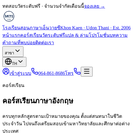
ทดสอบวัดระดับฟรี · จำนวนจำกัดเดือนนี้
จองเลย →
โรงเรียนสอนภาษาเอ็นวายซี
Khon Kaen · Udon Thani · Est. 2006
หน้าแรก
คอร์สเรียน
วัดระดับฟรี
แปล & ล่าม
โปรโมชั่น
บทความ
คำถามที่พบบ่อย
ติดต่อเรา
สาขา
TH
เข้าสู่ระบบ
064-861-8686
โทร
คอร์สเรียน
คอร์สเรียนภาษาอังกฤษ
ครบทุกหลักสูตรตามเป้าหมายของคุณ ตั้งแต่สนทนาในชีวิต
ประจำวัน ไปจนถึงเตรียมสอบเข้ามหาวิทยาลัยและศึกษาต่อต่าง
ประเทศ