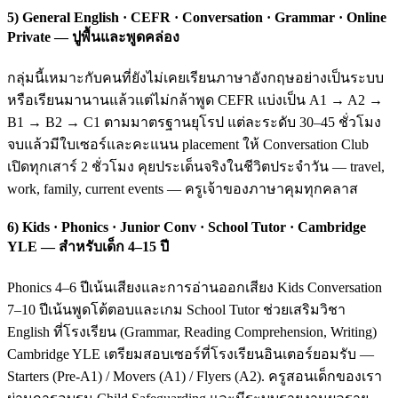
5) General English · CEFR · Conversation · Grammar · Online
Private — ปูพื้นและพูดคล่อง
กลุ่มนี้เหมาะกับคนที่ยังไม่เคยเรียนภาษาอังกฤษอย่างเป็นระบบ
หรือเรียนมานานแล้วแต่ไม่กล้าพูด CEFR แบ่งเป็น A1 → A2 →
B1 → B2 → C1 ตามมาตรฐานยุโรป แต่ละระดับ 30–45 ชั่วโมง
จบแล้วมีใบเซอร์และคะแนน placement ให้ Conversation Club
เปิดทุกเสาร์ 2 ชั่วโมง คุยประเด็นจริงในชีวิตประจำวัน — travel,
work, family, current events — ครูเจ้าของภาษาคุมทุกคลาส
6) Kids · Phonics · Junior Conv · School Tutor · Cambridge
YLE — สำหรับเด็ก 4–15 ปี
Phonics 4–6 ปีเน้นเสียงและการอ่านออกเสียง Kids Conversation
7–10 ปีเน้นพูดโต้ตอบและเกม School Tutor ช่วยเสริมวิชา
English ที่โรงเรียน (Grammar, Reading Comprehension, Writing)
Cambridge YLE เตรียมสอบเซอร์ที่โรงเรียนอินเตอร์ยอมรับ —
Starters (Pre-A1) / Movers (A1) / Flyers (A2). ครูสอนเด็กของเรา