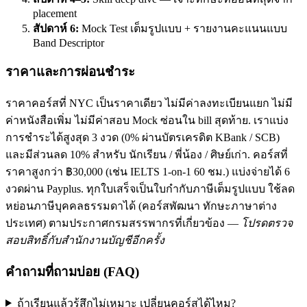
placement
สัปดาห์ 6:
Mock Test เต็มรูปแบบ + รายงานคะแนนแบบ
Band Descriptor
ราคาและการผ่อนชำระ
ราคาคอร์สที่ NYC เป็นราคาเดียว ไม่มีค่าลงทะเบียนแยก ไม่มี
ค่าหนังสือเพิ่ม ไม่มีค่าสอบ Mock ซ่อนใน bill สุดท้าย. เราแบ่ง
การชำระได้สูงสุด 3 งวด (0% ผ่านบัตรเครดิต KBank / SCB)
และมีส่วนลด 10% สำหรับ นักเรียน / พี่น้อง / ศิษย์เก่า. คอร์สที่
ราคาสูงกว่า ฿30,000 (เช่น IELTS 1-on-1 60 ชม.) แบ่งจ่ายได้ 6
งวดผ่าน Payplus. ทุกใบเสร็จเป็นใบกำกับภาษีเต็มรูปแบบ ใช้ลด
หย่อนภาษีบุคคลธรรมดาได้ (คอร์สพัฒนา ทักษะภาษาต่าง
ประเทศ) ตามประกาศกรมสรรพากรที่เกี่ยวข้อง —
โปรดตรวจ
สอบสิทธิ์กับสำนักงานบัญชีอีกครั้ง
คำถามที่ถามบ่อย (FAQ)
ถ้าเรียนแล้วรู้สึกไม่เหมาะ เปลี่ยนคอร์สได้ไหม?