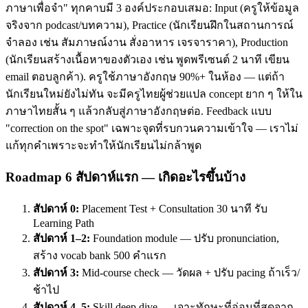
ภาษาเพื่อจำ" ทุกคาบมี 3 องค์ประกอบเสมอ: Input (ครูให้ข้อมูล
จริงจาก podcast/บทความ), Practice (นักเรียนฝึกในสถานการณ์
จำลอง เช่น สัมภาษณ์งาน สั่งอาหาร เจรจาราคา), Production
(นักเรียนสร้างเนื้อหาของตัวเอง เช่น พูดพรีเซนต์ 2 นาที เขียน
email ตอบลูกค้า). ครูใช้ภาษาอังกฤษ 90%+ ในห้อง — แต่ถ้า
นักเรียนใหม่ยังไม่ทัน จะมีครูไทยผู้ช่วยแปล concept ยาก ๆ ให้ใน
ภาษาไทยสั้น ๆ แล้วกลับสู่ภาษาอังกฤษต่อ. Feedback แบบ
"correction on the spot" เฉพาะจุดที่รบกวนความเข้าใจ — เราไม่
แก้ทุกคำเพราะจะทำให้นักเรียนไม่กล้าพูด
Roadmap 6 สัปดาห์แรก — เกิดอะไรขึ้นบ้าง
สัปดาห์ 0:
Placement Test + Consultation 30 นาที รับ
Learning Path
สัปดาห์ 1–2:
Foundation module — ปรับ pronunciation,
สร้าง vocab bank 500 คำแรก
สัปดาห์ 3:
Mid-course check — วัดผล + ปรับ pacing ถ้าเร็ว/
ช้าไป
สัปดาห์ 4–5:
Skill deep dive — เจาะทักษะที่อ่อนที่สุดจาก