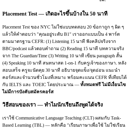
Placement Test — เกิดอะไรขึ้นบ้างใน 50 นาที
Placement Test ของ NYC ไม่ใช่แบบทดสอบ 20 ข้อกาถูก ๆ ผิด ๆ
แล้วให้คำตอบว่า "คุณอยู่ระดับ B1" เราออกแบบเป็น 4 พาร์ต
ตามมาตรฐาน CEFR: (1) Listening 15 นาที ฟังคลิปจริงจาก
BBC/podcast แล้วตอบคำถาม (2) Reading 15 นาที บทความจริง
จาก The Guardian/Time (3) Writing 10 นาที เขียน paragraph สั้น
(4) Speaking 10 นาที สนทนาสด 1-on-1 กับครูเจ้าของภาษา. หลัง
สอบเสร็จ ครูจะนัดคุย 30 นาที อธิบายจุดแข็ง/จุดอ่อน แนะนำ
คอร์สและจำนวนชั่วโมงที่เหมาะ พร้อมคะแนน CEFR ที่เทียบได้
กับ IELTS และ TOEIC โดยประมาณ —
ทั้งหมดฟรี ไม่มีเงื่อนไข
ไม่มีการบังคับสมัครคอร์ส
วิธีสอนของเรา — ทำไมนักเรียนถึงพูดได้จริง
เราใช้ Communicative Language Teaching (CLT) ผสมกับ Task-
Based Learning (TBL) — หลักคือ "เรียนภาษาเพื่อใช้ ไม่ใช่เรียน