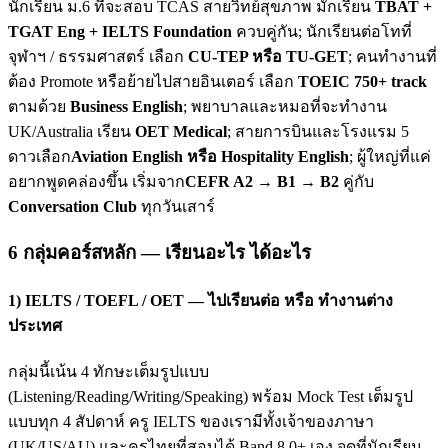
นักเรียน ม.6 ที่จะสอบ TCAS สายวิทย์สุขภาพ มักเรียน
TBAT +
TGAT Eng + IELTS Foundation
ควบคู่กัน; นักเรียนต่อโทที่
จุฬาฯ / ธรรมศาสตร์ เลือก
CU-TEP หรือ TU-GET
; คนทำงานที่
ต้อง Promote หรือย้ายไปสายอินเตอร์ เลือก
TOEIC 750+ track
ตามด้วย
Business English
; พยาบาลและหมอที่จะทำงาน
UK/Australia เรียน
OET Medical
; สายการบินและโรงแรม 5
ดาวเลือก
Aviation English หรือ Hospitality English
; ผู้ใหญ่ที่แค่
อยากพูดคล่องขึ้น เริ่มจาก
CEFR A2 → B1 → B2
คู่กับ
Conversation Club
ทุกวันเสาร์
6 กลุ่มคอร์สหลัก — เรียนอะไร ได้อะไร
1) IELTS / TOEFL / OET — ไปเรียนต่อ หรือ ทำงานต่าง
ประเทศ
กลุ่มนี้เน้น 4 ทักษะเต็มรูปแบบ
(Listening/Reading/Writing/Speaking) พร้อม Mock Test เต็มรูป
แบบทุก 4 สัปดาห์ ครู IELTS ของเรามีทั้งเจ้าของภาษา
(UK/US/AU) และครูไทยที่สอบได้ Band 8.0+ เอง จุดที่นักเรียน