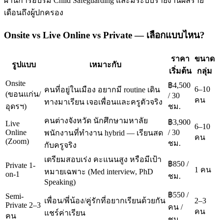
ผ่านการอบรม Child Safeguarding และมีระบบรายงานผลราย
เดือนถึงผู้ปกครอง
Onsite vs Live Online vs Private — เลือกแบบไหน?
ราคา
ขนาด
รูปแบบ
เหมาะกับ
เริ่มต้น
กลุ่ม
Onsite
฿4,500
6–10
คนที่อยู่ในเมือง อยากมี routine เดิน
(ขอนแก่น/
/ 30
คน
ทางมาเรียน เจอเพื่อนและครูตัวจริง
อุดรฯ)
ชม.
คนต่างจังหวัด นักศึกษามหาลัย
฿3,900
Live
6–10
Online
/ 30
พนักงานที่ทำงาน hybrid — เรียนสด
คน
(Zoom)
ชม.
กับครูจริง
เตรียมสอบเร่ง คะแนนสูง หรือมีเป้า
฿850 /
Private 1-
1 คน
หมายเฉพาะ (Med interview, PhD
on-1
ชม.
Speaking)
฿550 /
Semi-
เพื่อน/พี่น้อง/คู่รักที่อยากเรียนด้วยกัน
2–3
Private 2–3
คน /
คน
แชร์ค่าเรียน
คน
ชม.