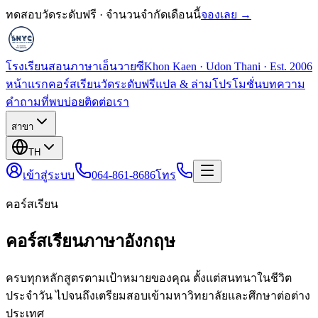
ทดสอบวัดระดับฟรี · จำนวนจำกัดเดือนนี้
จองเลย →
โรงเรียนสอนภาษาเอ็นวายซี
Khon Kaen · Udon Thani · Est. 2006
หน้าแรก
คอร์สเรียน
วัดระดับฟรี
แปล & ล่าม
โปรโมชั่น
บทความ
คำถามที่พบบ่อย
ติดต่อเรา
สาขา
TH
เข้าสู่ระบบ
064-861-8686
โทร
คอร์สเรียน
คอร์สเรียนภาษาอังกฤษ
ครบทุกหลักสูตรตามเป้าหมายของคุณ ตั้งแต่สนทนาในชีวิต
ประจำวัน ไปจนถึงเตรียมสอบเข้ามหาวิทยาลัยและศึกษาต่อต่าง
ประเทศ