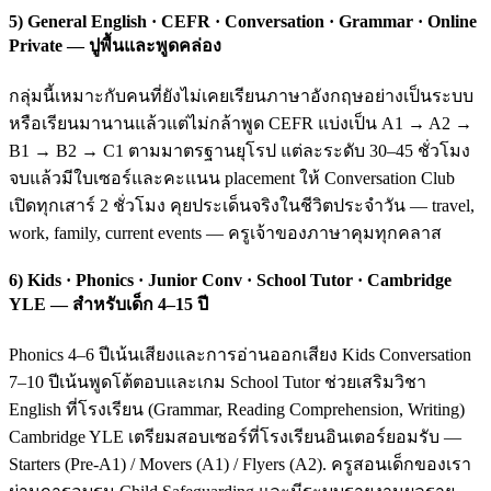
5) General English · CEFR · Conversation · Grammar · Online
Private — ปูพื้นและพูดคล่อง
กลุ่มนี้เหมาะกับคนที่ยังไม่เคยเรียนภาษาอังกฤษอย่างเป็นระบบ
หรือเรียนมานานแล้วแต่ไม่กล้าพูด CEFR แบ่งเป็น A1 → A2 →
B1 → B2 → C1 ตามมาตรฐานยุโรป แต่ละระดับ 30–45 ชั่วโมง
จบแล้วมีใบเซอร์และคะแนน placement ให้ Conversation Club
เปิดทุกเสาร์ 2 ชั่วโมง คุยประเด็นจริงในชีวิตประจำวัน — travel,
work, family, current events — ครูเจ้าของภาษาคุมทุกคลาส
6) Kids · Phonics · Junior Conv · School Tutor · Cambridge
YLE — สำหรับเด็ก 4–15 ปี
Phonics 4–6 ปีเน้นเสียงและการอ่านออกเสียง Kids Conversation
7–10 ปีเน้นพูดโต้ตอบและเกม School Tutor ช่วยเสริมวิชา
English ที่โรงเรียน (Grammar, Reading Comprehension, Writing)
Cambridge YLE เตรียมสอบเซอร์ที่โรงเรียนอินเตอร์ยอมรับ —
Starters (Pre-A1) / Movers (A1) / Flyers (A2). ครูสอนเด็กของเรา