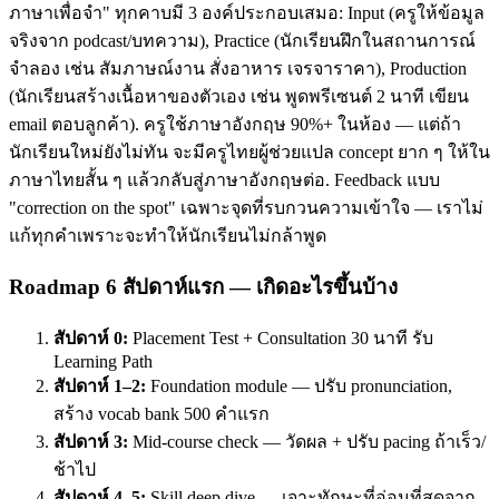
ภาษาเพื่อจำ" ทุกคาบมี 3 องค์ประกอบเสมอ: Input (ครูให้ข้อมูล
จริงจาก podcast/บทความ), Practice (นักเรียนฝึกในสถานการณ์
จำลอง เช่น สัมภาษณ์งาน สั่งอาหาร เจรจาราคา), Production
(นักเรียนสร้างเนื้อหาของตัวเอง เช่น พูดพรีเซนต์ 2 นาที เขียน
email ตอบลูกค้า). ครูใช้ภาษาอังกฤษ 90%+ ในห้อง — แต่ถ้า
นักเรียนใหม่ยังไม่ทัน จะมีครูไทยผู้ช่วยแปล concept ยาก ๆ ให้ใน
ภาษาไทยสั้น ๆ แล้วกลับสู่ภาษาอังกฤษต่อ. Feedback แบบ
"correction on the spot" เฉพาะจุดที่รบกวนความเข้าใจ — เราไม่
แก้ทุกคำเพราะจะทำให้นักเรียนไม่กล้าพูด
Roadmap 6 สัปดาห์แรก — เกิดอะไรขึ้นบ้าง
สัปดาห์ 0:
Placement Test + Consultation 30 นาที รับ
Learning Path
สัปดาห์ 1–2:
Foundation module — ปรับ pronunciation,
สร้าง vocab bank 500 คำแรก
สัปดาห์ 3:
Mid-course check — วัดผล + ปรับ pacing ถ้าเร็ว/
ช้าไป
สัปดาห์ 4–5:
Skill deep dive — เจาะทักษะที่อ่อนที่สุดจาก