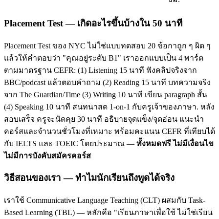
Placement Test — เกิดอะไรขึ้นบ้างใน 50 นาที
Placement Test ของ NYC ไม่ใช่แบบทดสอบ 20 ข้อกาถูก ๆ ผิด ๆ
แล้วให้คำตอบว่า "คุณอยู่ระดับ B1" เราออกแบบเป็น 4 พาร์ต
ตามมาตรฐาน CEFR: (1) Listening 15 นาที ฟังคลิปจริงจาก
BBC/podcast แล้วตอบคำถาม (2) Reading 15 นาที บทความจริง
จาก The Guardian/Time (3) Writing 10 นาที เขียน paragraph สั้น
(4) Speaking 10 นาที สนทนาสด 1-on-1 กับครูเจ้าของภาษา. หลัง
สอบเสร็จ ครูจะนัดคุย 30 นาที อธิบายจุดแข็ง/จุดอ่อน แนะนำ
คอร์สและจำนวนชั่วโมงที่เหมาะ พร้อมคะแนน CEFR ที่เทียบได้
กับ IELTS และ TOEIC โดยประมาณ —
ทั้งหมดฟรี ไม่มีเงื่อนไข
ไม่มีการบังคับสมัครคอร์ส
วิธีสอนของเรา — ทำไมนักเรียนถึงพูดได้จริง
เราใช้ Communicative Language Teaching (CLT) ผสมกับ Task-
Based Learning (TBL) — หลักคือ "เรียนภาษาเพื่อใช้ ไม่ใช่เรียน