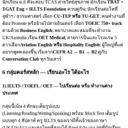
นักเรียน ม.6 ที่จะสอบ TCAS สายวิทย์สุขภาพ มักเรียน
TBAT +
TGAT Eng + IELTS Foundation
ควบคู่กัน; นักเรียนต่อโทที่
จุฬาฯ / ธรรมศาสตร์ เลือก
CU-TEP หรือ TU-GET
; คนทำงานที่
ต้อง Promote หรือย้ายไปสายอินเตอร์ เลือก
TOEIC 750+ track
ตามด้วย
Business English
; พยาบาลและหมอที่จะทำงาน
UK/Australia เรียน
OET Medical
; สายการบินและโรงแรม 5
ดาวเลือก
Aviation English หรือ Hospitality English
; ผู้ใหญ่ที่แค่
อยากพูดคล่องขึ้น เริ่มจาก
CEFR A2 → B1 → B2
คู่กับ
Conversation Club
ทุกวันเสาร์
6 กลุ่มคอร์สหลัก — เรียนอะไร ได้อะไร
1) IELTS / TOEFL / OET — ไปเรียนต่อ หรือ ทำงานต่าง
ประเทศ
กลุ่มนี้เน้น 4 ทักษะเต็มรูปแบบ
(Listening/Reading/Writing/Speaking) พร้อม Mock Test เต็มรูป
แบบทุก 4 สัปดาห์ ครู IELTS ของเรามีทั้งเจ้าของภาษา
(UK/US/AU) และครูไทยที่สอบได้ Band 8.0+ เอง จุดที่นักเรียน