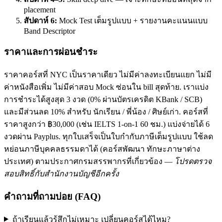
placement
สัปดาห์ 6:
Mock Test เต็มรูปแบบ + รายงานคะแนนแบบ
Band Descriptor
ราคาและการผ่อนชำระ
ราคาคอร์สที่ NYC เป็นราคาเดียว ไม่มีค่าลงทะเบียนแยก ไม่มี
ค่าหนังสือเพิ่ม ไม่มีค่าสอบ Mock ซ่อนใน bill สุดท้าย. เราแบ่ง
การชำระได้สูงสุด 3 งวด (0% ผ่านบัตรเครดิต KBank / SCB)
และมีส่วนลด 10% สำหรับ นักเรียน / พี่น้อง / ศิษย์เก่า. คอร์สที่
ราคาสูงกว่า ฿30,000 (เช่น IELTS 1-on-1 60 ชม.) แบ่งจ่ายได้ 6
งวดผ่าน Payplus. ทุกใบเสร็จเป็นใบกำกับภาษีเต็มรูปแบบ ใช้ลด
หย่อนภาษีบุคคลธรรมดาได้ (คอร์สพัฒนา ทักษะภาษาต่าง
ประเทศ) ตามประกาศกรมสรรพากรที่เกี่ยวข้อง —
โปรดตรวจ
สอบสิทธิ์กับสำนักงานบัญชีอีกครั้ง
คำถามที่ถามบ่อย (FAQ)
ถ้าเรียนแล้วรู้สึกไม่เหมาะ เปลี่ยนคอร์สได้ไหม?